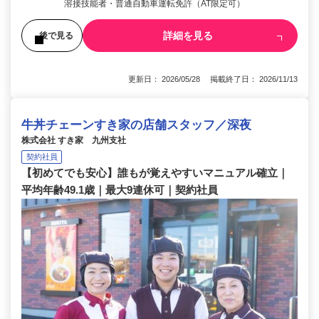
溶接技能者・普通自動車運転免許（AT限定可）
詳細を見る
後で見る
更新日： 2026/05/28 掲載終了日： 2026/11/13
牛丼チェーンすき家の店舗スタッフ／深夜
株式会社 すき家 九州支社
契約社員
【初めてでも安心】誰もが覚えやすいマニュアル確立｜
平均年齢49.1歳｜最大9連休可｜契約社員