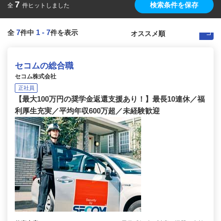
7
検索条件を保存
全
件ヒットしました
7
1
-
7
全
件中
件を表示
セコムの総合職
セコム株式会社
正社員
【最大100万円の奨学金返還支援あり！】最長10連休／福
利厚生充実／平均年収600万超／未経験歓迎