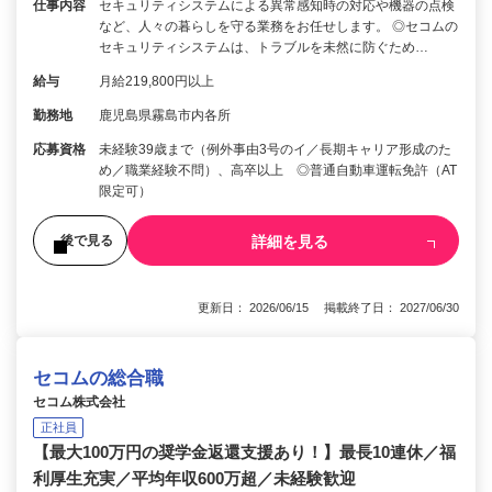
仕事内容
セキュリティシステムによる異常感知時の対応や機器の点検
など、人々の暮らしを守る業務をお任せします。 ◎セコムの
セキュリティシステムは、トラブルを未然に防ぐため…
給与
月給219,800円以上
勤務地
鹿児島県霧島市内各所
応募資格
未経験39歳まで（例外事由3号のイ／長期キャリア形成のた
め／職業経験不問）、高卒以上 ◎普通自動車運転免許（AT
限定可）
詳細を見る
後で見る
更新日： 2026/06/15 掲載終了日： 2027/06/30
セコムの総合職
セコム株式会社
正社員
【最大100万円の奨学金返還支援あり！】最長10連休／福
利厚生充実／平均年収600万超／未経験歓迎