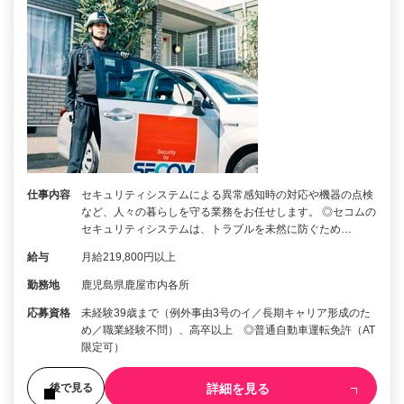
仕事内容
セキュリティシステムによる異常感知時の対応や機器の点検
など、人々の暮らしを守る業務をお任せします。 ◎セコムの
セキュリティシステムは、トラブルを未然に防ぐため…
給与
月給219,800円以上
勤務地
鹿児島県鹿屋市内各所
応募資格
未経験39歳まで（例外事由3号のイ／長期キャリア形成のた
め／職業経験不問）、高卒以上 ◎普通自動車運転免許（AT
限定可）
詳細を見る
後で見る