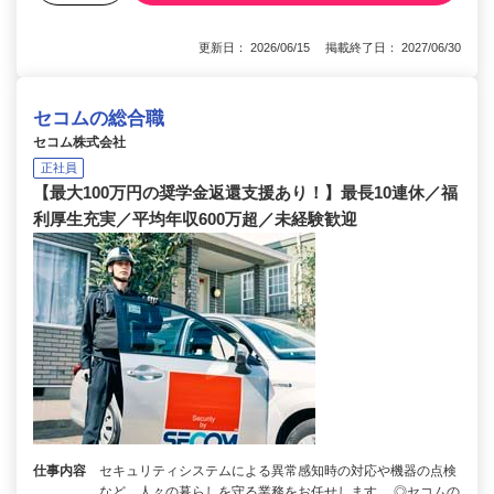
更新日： 2026/06/15 掲載終了日： 2027/06/30
セコムの総合職
セコム株式会社
正社員
【最大100万円の奨学金返還支援あり！】最長10連休／福
利厚生充実／平均年収600万超／未経験歓迎
仕事内容
セキュリティシステムによる異常感知時の対応や機器の点検
など、人々の暮らしを守る業務をお任せします。 ◎セコムの