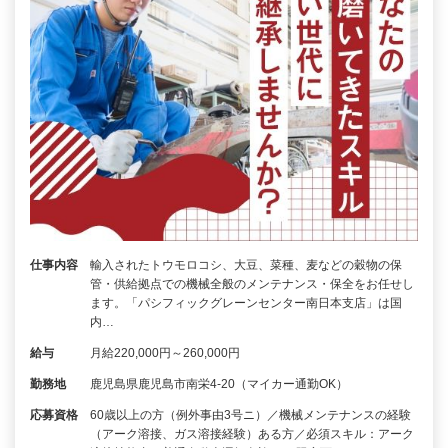
仕事内容
輸入されたトウモロコシ、大豆、菜種、麦などの穀物の保
管・供給拠点での機械全般のメンテナンス・保全をお任せし
ます。「パシフィックグレーンセンター南日本支店」は国
内…
給与
月給220,000円～260,000円
勤務地
鹿児島県鹿児島市南栄4-20（マイカー通勤OK）
応募資格
60歳以上の方（例外事由3号ニ）／機械メンテナンスの経験
（アーク溶接、ガス溶接経験）ある方／必須スキル：アーク