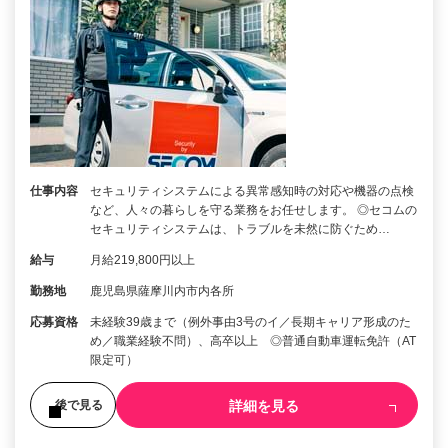
仕事内容
セキュリティシステムによる異常感知時の対応や機器の点検
など、人々の暮らしを守る業務をお任せします。 ◎セコムの
セキュリティシステムは、トラブルを未然に防ぐため…
給与
月給219,800円以上
勤務地
鹿児島県薩摩川内市内各所
応募資格
未経験39歳まで（例外事由3号のイ／長期キャリア形成のた
め／職業経験不問）、高卒以上 ◎普通自動車運転免許（AT
限定可）
詳細を見る
後で見る