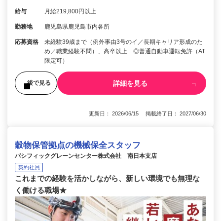
給与
月給219,800円以上
勤務地
鹿児島県鹿児島市内各所
応募資格
未経験39歳まで（例外事由3号のイ／長期キャリア形成のた
め／職業経験不問）、高卒以上 ◎普通自動車運転免許（AT
限定可）
詳細を見る
後で見る
更新日： 2026/06/15 掲載終了日： 2027/06/30
穀物保管拠点の機械保全スタッフ
パシフィックグレーンセンター株式会社 南日本支店
契約社員
これまでの経験を活かしながら、新しい環境でも無理な
く働ける職場★