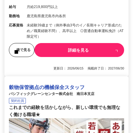
給与
月給219,800円以上
勤務地
鹿児島県鹿児島市内各所
応募資格
未経験39歳まで（例外事由3号のイ／長期キャリア形成のた
め／職業経験不問）、高卒以上 ◎普通自動車運転免許（AT
限定可）
詳細を見る
後で見る
更新日： 2026/06/15 掲載終了日： 2027/06/30
穀物保管拠点の機械保全スタッフ
パシフィックグレーンセンター株式会社 南日本支店
契約社員
これまでの経験を活かしながら、新しい環境でも無理な
く働ける職場★