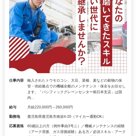
仕事内容
輸入されたトウモロコシ、大豆、菜種、麦などの穀物の保
管・供給拠点での機械全般のメンテナンス・保全をお任せし
ます。「パシフィックグレーンセンター南日本支店」は国
内…
給与
月給220,000円～260,000円
勤務地
鹿児島県鹿児島市南栄4-20（マイカー通勤OK）
応募資格
60歳以上の方（例外事由3号ニ）／機械メンテナンスの経験
（アーク溶接、ガス溶接経験）ある方／必須スキル：アーク