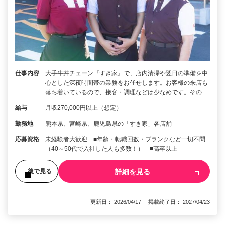
仕事内容
大手牛丼チェーン『すき家』で、店内清掃や翌日の準備を中
心とした深夜時間帯の業務をお任せします。お客様の来店も
落ち着いているので、接客・調理などは少なめです。その…
給与
月収270,000円以上（想定）
勤務地
熊本県、宮崎県、鹿児島県の「すき家」各店舗
応募資格
未経験者大歓迎 ■年齢・転職回数・ブランクなど一切不問
（40～50代で入社した人も多数！） ■高卒以上
詳細を見る
後で見る
更新日： 2026/04/17 掲載終了日： 2027/04/23