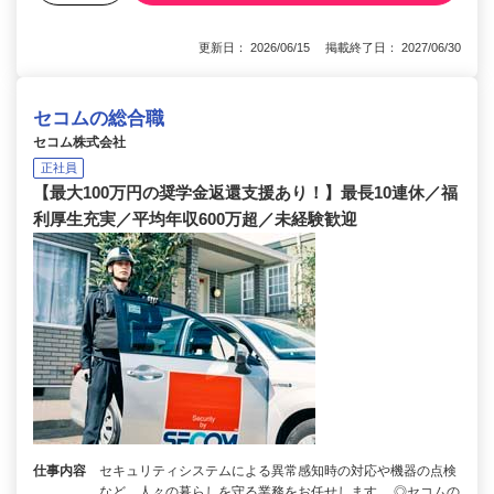
更新日： 2026/06/15 掲載終了日： 2027/06/30
セコムの総合職
セコム株式会社
正社員
【最大100万円の奨学金返還支援あり！】最長10連休／福
利厚生充実／平均年収600万超／未経験歓迎
仕事内容
セキュリティシステムによる異常感知時の対応や機器の点検
など、人々の暮らしを守る業務をお任せします。 ◎セコムの