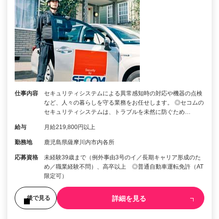
仕事内容
セキュリティシステムによる異常感知時の対応や機器の点検
など、人々の暮らしを守る業務をお任せします。 ◎セコムの
セキュリティシステムは、トラブルを未然に防ぐため…
給与
月給219,800円以上
勤務地
鹿児島県薩摩川内市内各所
応募資格
未経験39歳まで（例外事由3号のイ／長期キャリア形成のた
め／職業経験不問）、高卒以上 ◎普通自動車運転免許（AT
限定可）
詳細を見る
後で見る