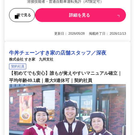
溶接技能者・普通自動車運転免許（AT限定可）
詳細を見る
後で見る
更新日： 2026/05/28 掲載終了日： 2026/11/13
牛丼チェーンすき家の店舗スタッフ／深夜
株式会社 すき家 九州支社
契約社員
【初めてでも安心】誰もが覚えやすいマニュアル確立｜
平均年齢49.1歳｜最大9連休可｜契約社員