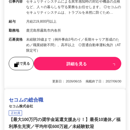
仕事内容
セキュリティシステムによる異常感知時の対応や機器の点検
など、人々の暮らしを守る業務をお任せします。 ◎セコムの
セキュリティシステムは、トラブルを未然に防ぐため…
給与
月給219,800円以上
勤務地
鹿児島県霧島市内各所
応募資格
未経験39歳まで（例外事由3号のイ／長期キャリア形成のた
め／職業経験不問）、高卒以上 ◎普通自動車運転免許（AT
限定可）
詳細を見る
後で見る
更新日： 2026/06/15 掲載終了日： 2027/06/30
セコムの総合職
セコム株式会社
正社員
【最大100万円の奨学金返還支援あり！】最長10連休／福
利厚生充実／平均年収600万超／未経験歓迎