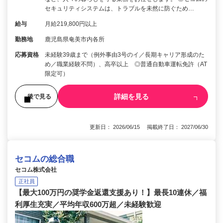
セキュリティシステムは、トラブルを未然に防ぐため…
給与
月給219,800円以上
勤務地
鹿児島県奄美市内各所
応募資格
未経験39歳まで（例外事由3号のイ／長期キャリア形成のた
め／職業経験不問）、高卒以上 ◎普通自動車運転免許（AT
限定可）
詳細を見る
後で見る
更新日： 2026/06/15 掲載終了日： 2027/06/30
セコムの総合職
セコム株式会社
正社員
【最大100万円の奨学金返還支援あり！】最長10連休／福
利厚生充実／平均年収600万超／未経験歓迎