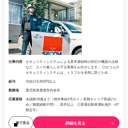
仕事内容
セキュリティシステムによる異常感知時の対応や機器の点検
など、人々の暮らしを守る業務をお任せします。 ◎セコムの
セキュリティシステムは、トラブルを未然に防ぐため…
給与
月給219,800円以上
勤務地
鹿児島県鹿屋市内各所
応募資格
未経験39歳まで（例外事由3号のイ／長期キャリア形成のた
め／職業経験不問）、高卒以上 ◎普通自動車運転免許（AT
限定可）
詳細を見る
後で見る