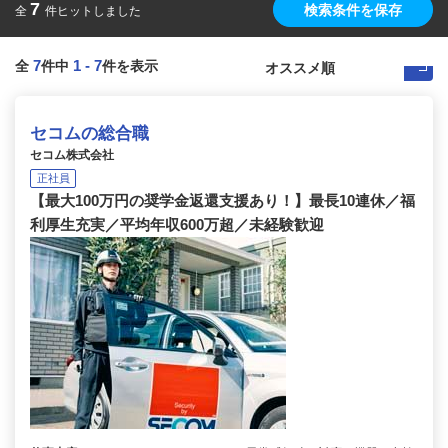
7
検索条件を保存
全
件ヒットしました
7
1
-
7
全
件中
件を表示
セコムの総合職
セコム株式会社
正社員
【最大100万円の奨学金返還支援あり！】最長10連休／福
利厚生充実／平均年収600万超／未経験歓迎