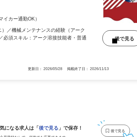
支店」は国内…
（マイカー通勤OK）
号ニ）／機械メンテナンスの経験（アーク
方／必須スキル：アーク溶接技能者・普通
後で見
）
更新日： 2026/05/28 掲載終了日： 2026/11/13
1
気になる求人は
「
後で見る
」で保存！