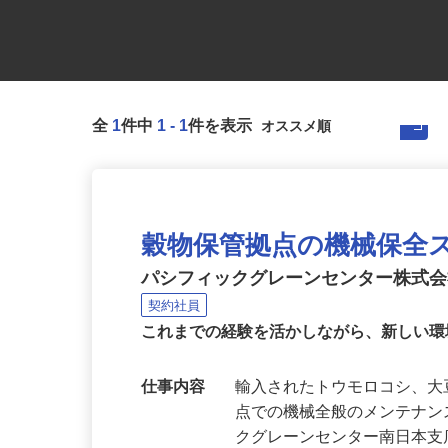
全
1
件中
1
-
1
件を表示
穀物保管拠点の機械保全
パシフィックグレーンセンター株式
契約社員
これまでの経験を活かしながら、新しい
仕事内容
輸入されたトウモロコシ、
点での機械全般のメンテナ