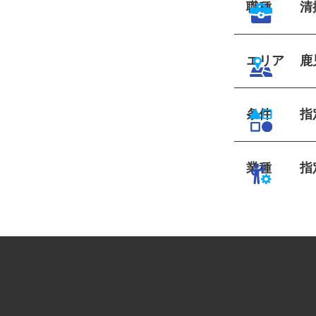
職種
エリア
鹿
条件
業種