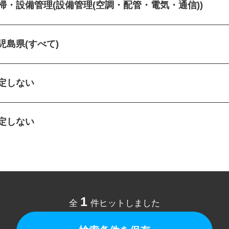
清掃・設備管理(設備管理(空調・配管・電気・通信))
児島県(すべて)
指定しない
指定しない
1
全
件ヒットしました