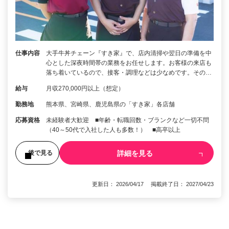
仕事内容
大手牛丼チェーン『すき家』で、店内清掃や翌日の準備を中
心とした深夜時間帯の業務をお任せします。お客様の来店も
落ち着いているので、接客・調理などは少なめです。その…
給与
月収270,000円以上（想定）
勤務地
熊本県、宮崎県、鹿児島県の「すき家」各店舗
応募資格
未経験者大歓迎 ■年齢・転職回数・ブランクなど一切不問
（40～50代で入社した人も多数！） ■高卒以上
詳細を見る
後で見る
更新日： 2026/04/17 掲載終了日： 2027/04/23
1