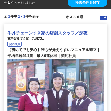
1
検索条件を保存
全
件ヒットしました
1
1
-
1
全
件中
件を表示
牛丼チェーンすき家の店舗スタッフ／深夜
株式会社 すき家 九州支社
契約社員
【初めてでも安心】誰もが覚えやすいマニュアル確立｜
平均年齢49.1歳｜最大9連休可｜契約社員