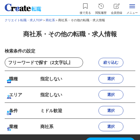
後で見る
閲覧履歴
会員登録
メニュー
クリエイト転職・求人TOP
＞
商社系
＞
商社系・その他の転職・求人情報
商社系・その他の転職・求人情報
検索条件の設定
絞り込む
職種
指定しない
選択
エリア
指定しない
選択
条件
ミドル歓迎
選択
業種
商社系
選択