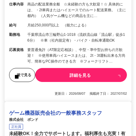
仕事内容
商品の配送業務全般 ☆未経験の方も大歓迎！☆ 具体的に
は、 ・2t車両またはハイエースでのルート配送業務。（主に
都内） （人気ゲーム機などの商品を主に…
給与
月給250,000円以上 （能力による）
勤務地
千葉県流山市三輪野山1-1018（流鉄流山線「流山駅」徒歩1
6分） ※車（社内規定有）・バイク・自転車通勤OK
応募資格
要普通免許（AT限定応相談）、中型・準中型お持ちの方歓
迎！ ※使用車両ハイエースまたは、 2t・3t運転出来る方尚
可、簡単なPC操作のできる方 ※フォークリフト…
詳細を見る
後で見る
更新日： 2026/08/07 掲載終了日： 2027/07/02
ゲーム機器販売会社の一般事務スタッフ
株式会社 ボンド
正社員
未経験OK！全力でサポートします。福利厚生も充実！有