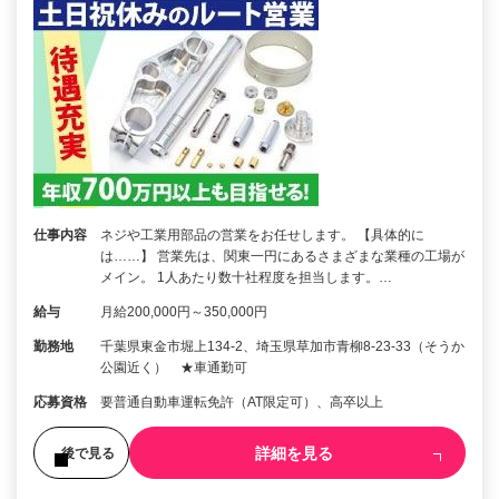
仕事内容
ネジや工業用部品の営業をお任せします。 【具体的に
は……】 営業先は、関東一円にあるさまざまな業種の工場が
メイン。 1人あたり数十社程度を担当します。…
給与
月給200,000円～350,000円
勤務地
千葉県東金市堀上134-2、埼玉県草加市青柳8-23-33（そうか
公園近く） ★車通勤可
応募資格
要普通自動車運転免許（AT限定可）、高卒以上
詳細を見る
後で見る