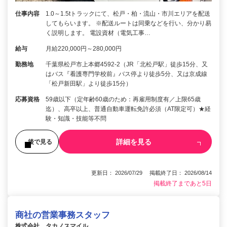
仕事内容
1.0～1.5tトラックにて、松戸・柏・流山・市川エリアを配送
してもらいます。 ※配送ルートは同乗などを行い、分かり易
く説明します。 電設資材（電気工事…
給与
月給220,000円～280,000円
勤務地
千葉県松戸市上本郷4592-2（JR「北松戸駅」徒歩15分、又
はバス『看護専門学校前』バス停より徒歩5分、又は京成線
「松戸新田駅」より徒歩15分）
応募資格
59歳以下（定年齢60歳のため：再雇用制度有／上限65歳
迄）、高卒以上、普通自動車運転免許必須（AT限定可）★経
験・知識・技能等不問
詳細を見る
後で見る
更新日： 2026/07/29 掲載終了日： 2026/08/14
掲載終了まであと5日
商社の営業事務スタッフ
株式会社 タカノスマイル