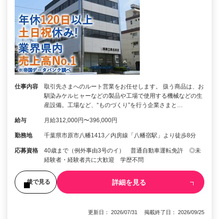
仕事内容
取引先さまへのルート営業をお任せします。 扱う商品は、お
馴染みケルヒャーなどの製品や工場で使用する機械などの生
産設備。工場など、“ものづくり”を行う企業さまと…
給与
月給312,000円〜396,000円
勤務地
千葉県市原市八幡1413／内房線「八幡宿駅」より徒歩8分
応募資格
40歳まで（例外事由3号のイ） 普通自動車運転免許 ◎未
経験者・経験者共に大歓迎 学歴不問
詳細を見る
後で見る
更新日： 2026/07/31 掲載終了日： 2026/09/25