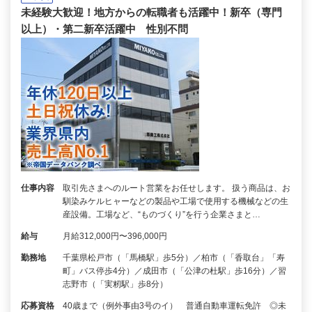
未経験大歓迎！地方からの転職者も活躍中！新卒（専門
以上）・第二新卒活躍中 性別不問
仕事内容
取引先さまへのルート営業をお任せします。 扱う商品は、お
馴染みケルヒャーなどの製品や工場で使用する機械などの生
産設備。工場など、“ものづくり”を行う企業さまと…
給与
月給312,000円〜396,000円
勤務地
千葉県松戸市（「馬橋駅」歩5分）／柏市（「香取台」「寿
町」バス停歩4分）／成田市（「公津の杜駅」歩16分）／習
志野市（「実籾駅」歩8分）
応募資格
40歳まで（例外事由3号のイ） 普通自動車運転免許 ◎未