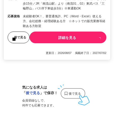
歩15分／JR「南流山駅」より（南流01，02）東武バス「三
輪野山」バス停下車徒歩3分）※車通勤OK
応募資格
未経験者OK！、要普通免許、PC（Word・Excel）使える
方、会社総務・経理経験ある方 ☆ネットでの販売業務等経
験ある方歓迎
詳細を見る
後で見る
更新日： 2026/08/07 掲載終了日： 2027/07/02
1
気になる求人は
「
後で見る
」で保存！
会員登録なしで、
何件でも応募できます。