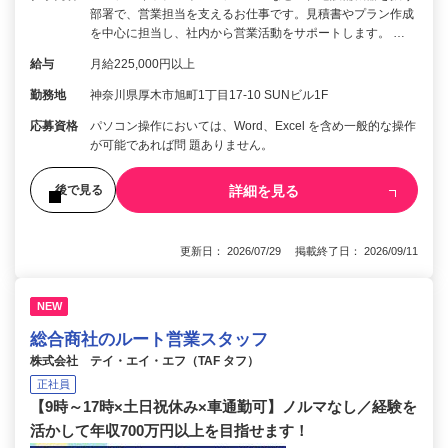
部署で、営業担当を支えるお仕事です。見積書やプラン作成
を中心に担当し、社内から営業活動をサポートします。 …
給与
月給225,000円以上
勤務地
神奈川県厚木市旭町1丁目17-10 SUNビル1F
応募資格
パソコン操作においては、Word、Excel を含め一般的な操作
が可能であれば問 題ありません。
詳細を見る
後で見る
更新日： 2026/07/29 掲載終了日： 2026/09/11
NEW
総合商社のルート営業スタッフ
株式会社 テイ・エイ・エフ（TAF タフ）
正社員
【9時～17時×土日祝休み×車通勤可】ノルマなし／経験を
活かして年収700万円以上を目指せます！