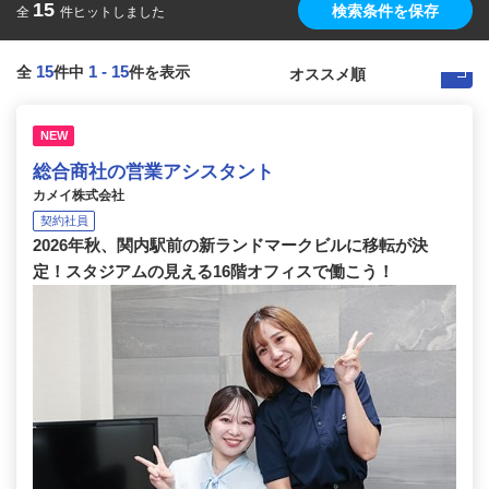
15
検索条件を保存
全
件ヒットしました
15
1
-
15
全
件中
件を表示
NEW
総合商社の営業アシスタント
カメイ株式会社
契約社員
2026年秋、関内駅前の新ランドマークビルに移転が決
定！スタジアムの見える16階オフィスで働こう！