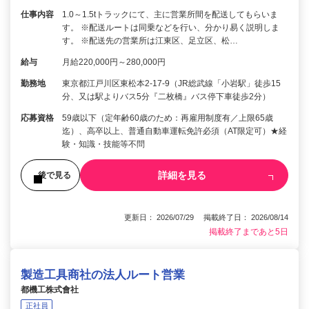
仕事内容
1.0～1.5tトラックにて、主に営業所間を配送してもらいま
す。 ※配送ルートは同乗などを行い、分かり易く説明しま
す。 ※配送先の営業所は江東区、足立区、松…
給与
月給220,000円～280,000円
勤務地
東京都江戸川区東松本2-17-9（JR総武線「小岩駅」徒歩15
分、又は駅よりバス5分『二枚橋』バス停下車徒歩2分）
応募資格
59歳以下（定年齢60歳のため：再雇用制度有／上限65歳
迄）、高卒以上、普通自動車運転免許必須（AT限定可）★経
験・知識・技能等不問
詳細を見る
後で見る
更新日： 2026/07/29 掲載終了日： 2026/08/14
掲載終了まであと5日
製造工具商社の法人ルート営業
都機工株式會社
正社員