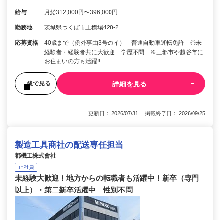
給与
月給312,000円〜396,000円
勤務地
茨城県つくば市上横場428-2
応募資格
40歳まで（例外事由3号のイ） 普通自動車運転免許 ◎未
経験者・経験者共に大歓迎 学歴不問 ※三郷市や越谷市に
お住まいの方も活躍‼︎
詳細を見る
後で見る
更新日： 2026/07/31 掲載終了日： 2026/09/25
製造工具商社の配送専任担当
都機工株式會社
正社員
未経験大歓迎！地方からの転職者も活躍中！新卒（専門
以上）・第二新卒活躍中 性別不問