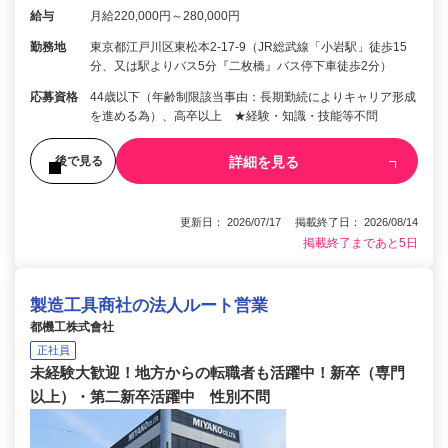
給与
月給220,000円～280,000円
勤務地
東京都江戸川区東松本2-17-9（JR総武線「小岩駅」徒歩15
分、又は駅よりバス5分『二枚橋』バス停下車徒歩2分）
応募資格
44歳以下（年齢制限該当事由：長期勤続によりキャリア形成
を進める為）、高卒以上 ★経験・知識・技能等不問
詳細を見る
後で見る
更新日： 2026/07/17 掲載終了日： 2026/08/14
掲載終了まであと5日
製造工具商社の法人ルート営業
都機工株式會社
正社員
未経験大歓迎！地方からの転職者も活躍中！新卒（専門
以上）・第二新卒活躍中 性別不問