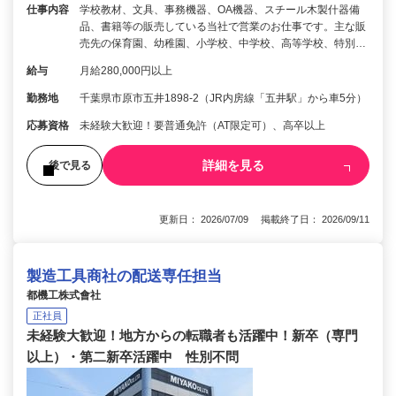
仕事内容
学校教材、文具、事務機器、OA機器、スチール木製什器備
品、書籍等の販売している当社で営業のお仕事です。主な販
売先の保育園、幼稚園、小学校、中学校、高等学校、特別…
給与
月給280,000円以上
勤務地
千葉県市原市五井1898-2（JR内房線「五井駅」から車5分）
応募資格
未経験大歓迎！要普通免許（AT限定可）、高卒以上
詳細を見る
後で見る
更新日： 2026/07/09 掲載終了日： 2026/09/11
製造工具商社の配送専任担当
都機工株式會社
正社員
未経験大歓迎！地方からの転職者も活躍中！新卒（専門
以上）・第二新卒活躍中 性別不問