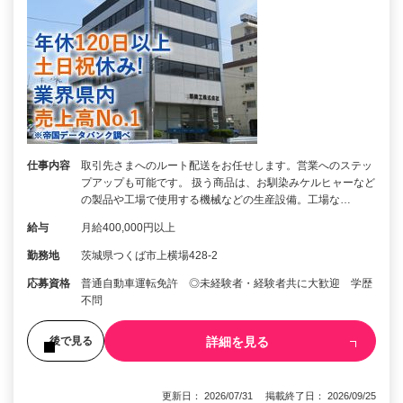
仕事内容
取引先さまへのルート配送をお任せします。営業へのステッ
プアップも可能です。 扱う商品は、お馴染みケルヒャーなど
の製品や工場で使用する機械などの生産設備。工場な…
給与
月給400,000円以上
勤務地
茨城県つくば市上横場428-2
応募資格
普通自動車運転免許 ◎未経験者・経験者共に大歓迎 学歴
不問
詳細を見る
後で見る
更新日： 2026/07/31 掲載終了日： 2026/09/25