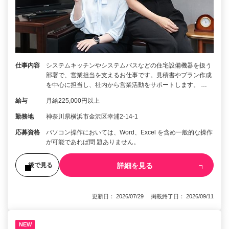
仕事内容
システムキッチンやシステムバスなどの住宅設備機器を扱う
部署で、営業担当を支えるお仕事です。見積書やプラン作成
を中心に担当し、社内から営業活動をサポートします。 …
給与
月給225,000円以上
勤務地
神奈川県横浜市金沢区幸浦2-14-1
応募資格
パソコン操作においては、Word、Excel を含め一般的な操作
が可能であれば問 題ありません。
詳細を見る
後で見る
更新日： 2026/07/29 掲載終了日： 2026/09/11
NEW