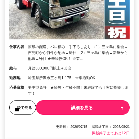
仕事内容
原紙の配送、パレ積み・手下ろしあり （1）三ヶ島に集合→
吉見町から何件か配送→帰社 （2）三ヶ島に集合→新座から
配送→帰社 ★未経験OK！ ※業…
給与
月給300,000円以上＋歩合
勤務地
埼玉県所沢市三ヶ島1-175 ☆車通勤OK
応募資格
要中型免許 ★経験・年齢不問！未経験でも丁寧に指導しま
す！
詳細を見る
後で見る
更新日： 2026/07/15 掲載終了日： 2026/08/21
掲載終了まであと12日