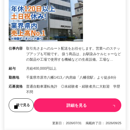
仕事内容
取引先さまへのルート配送をお任せします。営業へのステッ
プアップも可能です。 扱う商品は、お馴染みケルヒャーなど
の製品や工場で使用する機械などの生産設備。工場な…
給与
月給400,000円以上
勤務地
千葉県市原市八幡1413／内房線「八幡宿駅」より徒歩8分
応募資格
普通自動車運転免許 ◎未経験者・経験者共に大歓迎 学歴
不問
詳細を見る
後で見る
更新日： 2026/07/31 掲載終了日： 2026/09/25