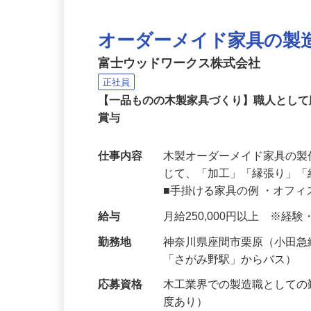
オーダーメイド家具の製
富士ウッドワークス株式会社
正社員
【一品ものの木製家具づくり】職人とし
賞与
仕事内容
木製オーダーメイド家具の
じて、「加工」「縁張り」
■手掛ける家具の例 ・オフ
給与
月給250,000円以上 ※
勤務地
神奈川県座間市栗原（小田
「さがみ野駅」からバス）