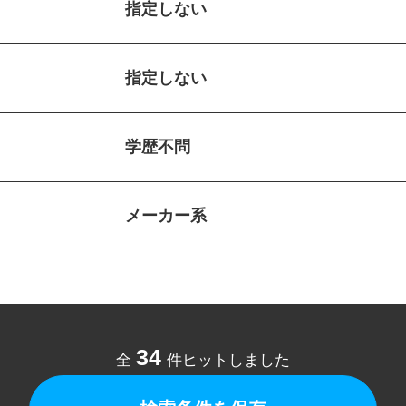
指定しない
指定しない
学歴不問
メーカー系
34
全
件ヒットしました