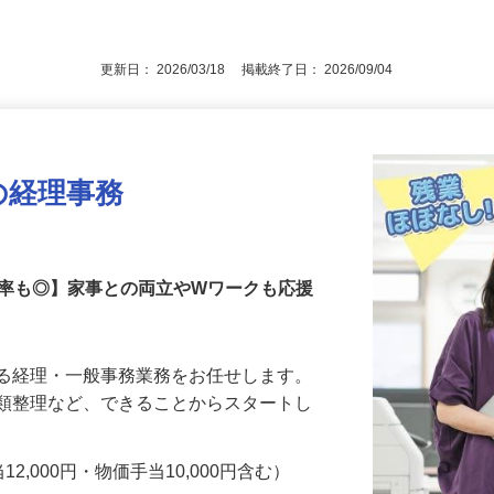
勤務経験3年以上（定年60歳／再雇用制
後で見
更新日： 2026/03/18 掲載終了日： 2026/09/04
の経理事務
着率も◎】家事との両立やWワークも応援
える経理・一般事務業務をお任せします。
書類整理など、できることからスタートし