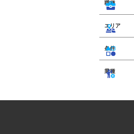
職種
エリア
条件
業種