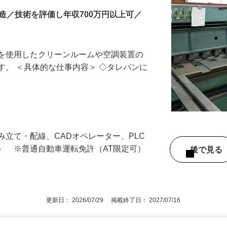
造／技術を評価し年収700万円以上可／
ーを使用したクリーンルームや空調装置の
す。 ＜具体的な仕事内容＞ ◇タレパンに
み立て・配線、CADオペレーター、PLC
） ※普通自動車運転免許（AT限定可）
後で見
中
更新日： 2026/07/29 掲載終了日： 2027/07/16