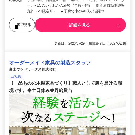
ー、PLCのいずれかの経験（年数不問） ※普通自動車運転
免許（AT限定可） ★子育て中の40代が活躍中
詳細を見る
後で見る
更新日： 2026/07/29 掲載終了日： 2027/07/16
オーダーメイド家具の製造スタッフ
富士ウッドワークス株式会社
正社員
【一品ものの木製家具づくり】職人として腕を磨ける環
境です。◆土日休み◆昇給賞与