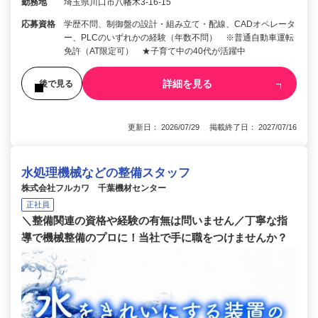
勤務地
埼玉県川口市八幡木3-16-15
応募資格
学歴不問、制御盤の設計・組み立て・配線、CADオペレータ
ー、PLCのいずれかの経験（年数不問） ※普通自動車運転
免許（AT限定可） ★子育て中の40代が活躍中
詳細を見る
後で見る
更新日： 2026/07/29 掲載終了日： 2027/07/16
水処理機械などの整備スタッフ
株式会社フルカワ 千葉機材センター
正社員
＼整備関連の資格や経験の有無は問いません／丁寧な指
導で機械整備のプロに！当社で手に職をつけませんか？