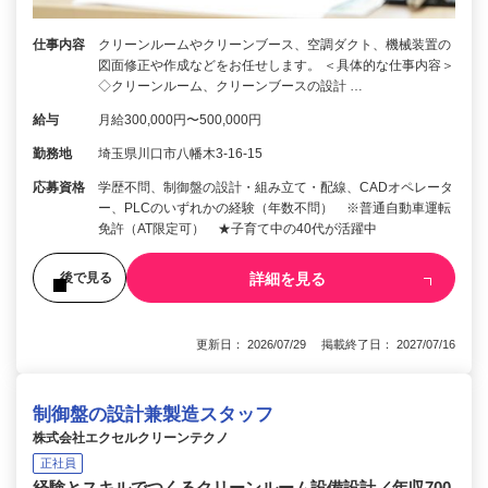
仕事内容
クリーンルームやクリーンブース、空調ダクト、機械装置の
図面修正や作成などをお任せします。 ＜具体的な仕事内容＞
◇クリーンルーム、クリーンブースの設計 …
給与
月給300,000円〜500,000円
勤務地
埼玉県川口市八幡木3-16-15
応募資格
学歴不問、制御盤の設計・組み立て・配線、CADオペレータ
ー、PLCのいずれかの経験（年数不問） ※普通自動車運転
免許（AT限定可） ★子育て中の40代が活躍中
詳細を見る
後で見る
更新日： 2026/07/29 掲載終了日： 2027/07/16
制御盤の設計兼製造スタッフ
株式会社エクセルクリーンテクノ
正社員
経験とスキルでつくるクリーンルーム設備設計／年収700