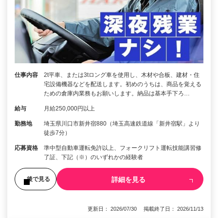
仕事内容
2t平車、または3tロング車を使用し、木材や合板、建材・住
宅設備機器などを配送します。初めのうちは、商品を覚える
ための倉庫内業務もお願いします。納品は基本手下ろ…
給与
月給250,000円以上
勤務地
埼玉県川口市新井宿880（埼玉高速鉄道線「新井宿駅」より
徒歩7分）
応募資格
準中型自動車運転免許以上、フォークリフト運転技能講習修
了証、下記（※）のいずれかの経験者
詳細を見る
後で見る
更新日： 2026/07/30 掲載終了日： 2026/11/13