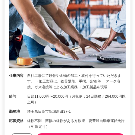
仕事内容
自社工場にて鉄骨や金物の加工・取付を行っていただきま
す。 ・加工製品は、鉄骨階段、手摺、金物 等 ・アーク溶
接、ガス溶接等による加工業務 ・加工製品を現場…
給与
日給11,000円〜20,000円（月収例：24日勤務／264,000円以
上可）
勤務地
埼玉県日高市新堀新田37-1
応募資格
経験不問 溶接の経験がある方歓迎 要普通自動車運転免許
（AT限定可）