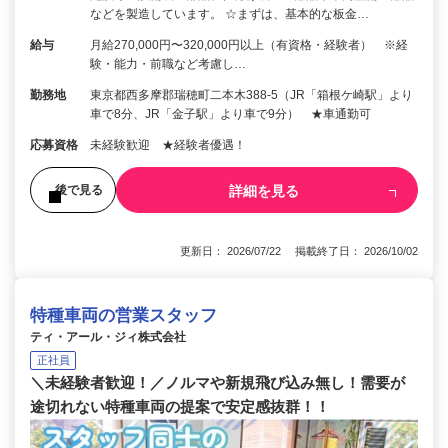
などを製造しています。 ☆まずは、基本的な板金…
給与
月給270,000円〜320,000円以上（有資格・経験者） ※経
験・能力・前職など考慮し…
勤務地
東京都西多摩郡瑞穂町二本木388-5（JR「箱根ケ崎駅」より
車で8分、JR「金子駅」より車で9分） ★車通勤可
応募資格
未経験歓迎 ★経験者優遇！
詳細を見る
後で見る
更新日： 2026/07/22 掲載終了日： 2026/10/02
特種車両の営業スタッフ
ティ・アール・ジィ株式会社
正社員
＼未経験者歓迎！／ノルマや新規飛び込み無し！需要が
途切れない特種車両の提案で安定感抜群！！