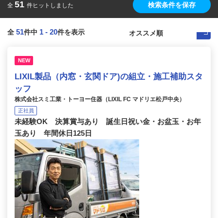
51
検索条件を保存
全
件ヒットしました
51
1
-
20
全
件中
件を表示
NEW
LIXIL製品（内窓・玄関ドア)の組立・施工補助スタ
ッフ
株式会社スミ工業・トーヨー住器（LIXIL FC マドリエ松戸中央）
正社員
未経験OK 決算賞与あり 誕生日祝い金・お盆玉・お年
玉あり 年間休日125日