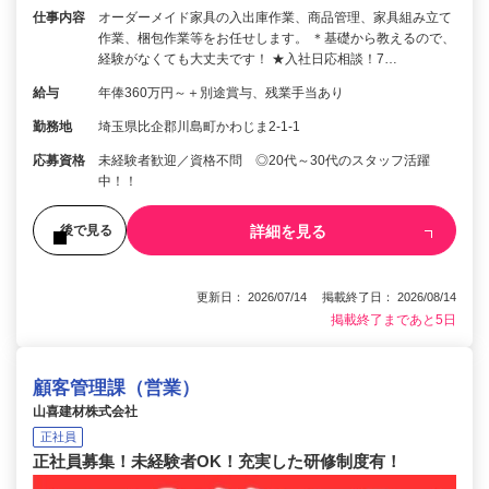
仕事内容
オーダーメイド家具の入出庫作業、商品管理、家具組み立て
作業、梱包作業等をお任せします。 ＊基礎から教えるので、
経験がなくても大丈夫です！ ★入社日応相談！7…
給与
年俸360万円～＋別途賞与、残業手当あり
勤務地
埼玉県比企郡川島町かわじま2-1-1
応募資格
未経験者歓迎／資格不問 ◎20代～30代のスタッフ活躍
中！！
詳細を見る
後で見る
更新日： 2026/07/14 掲載終了日： 2026/08/14
掲載終了まであと5日
顧客管理課（営業）
山喜建材株式会社
正社員
正社員募集！未経験者OK！充実した研修制度有！