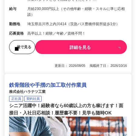
給与
月給230,000円以上（その他年齢・経験・スキルに準じ応相
談）
勤務地
埼玉県吉川市上内川414（茨急バス豊橋停留所徒歩1分）
応募資格
高卒以上！経験／年齢／資格不問！
詳細を見る
後で見る
更新日： 2026/08/05 掲載終了日： 2026/10/16
鉄骨階段や手摺の加工取付作業員
株式会社ハラテツ工業
正社員
契約社員
シニア活躍中！経験者なら60歳以上の方も稼げます！面
接日・入社日応相談！履歴書不要！見学も随時OK