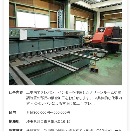
仕事内容
工場内でタレパン、ベンダーを使用したクリーンルームや空
調装置の部品の板金加工をお任せします。 ＜具体的な仕事内
容＞ ◇タレパンによる穴あけ加工 ◇プレ…
給与
月給300,000円〜500,000円
勤務地
埼玉県川口市八幡木3-16-15
応募資格
学歴不問、制御盤の設計・組み立て・配線、CADオペレータ