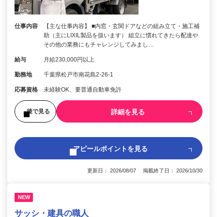
仕事内容
【主な仕事内容】 ■内窓・玄関ドアなどの組み立て・施工補
助（主にLIXIL製品を扱います） 組立に慣れてきたら配達や
その他の業務にもチャレンジしてみまし…
給与
月給230,000円以上
勤務地
千葉県松戸市南花島2-26-1
応募資格
未経験OK、要普通自動車免許
詳細を見る
後で見る
アピールポイントを見る
更新日： 2026/08/07 掲載終了日： 2026/10/30
NEW
サッシ・建具の職人