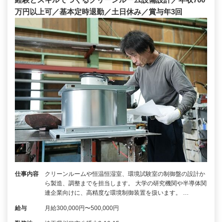
万円以上可／基本定時退勤／土日休み／賞与年3回
仕事内容
クリーンルームや恒温恒湿室、環境試験室の制御盤の設計か
ら製造、調整までを担当します。 大学の研究機関や半導体関
連企業向けに、高精度な環境制御装置を扱います。 …
給与
月給300,000円〜500,000円