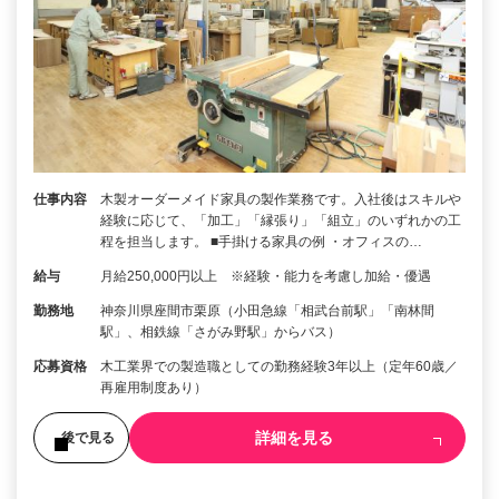
仕事内容
木製オーダーメイド家具の製作業務です。入社後はスキルや
経験に応じて、「加工」「縁張り」「組立」のいずれかの工
程を担当します。 ■手掛ける家具の例 ・オフィスの…
給与
月給250,000円以上 ※経験・能力を考慮し加給・優遇
勤務地
神奈川県座間市栗原（小田急線「相武台前駅」「南林間
駅」、相鉄線「さがみ野駅」からバス）
応募資格
木工業界での製造職としての勤務経験3年以上（定年60歳／
再雇用制度あり）
詳細を見る
後で見る