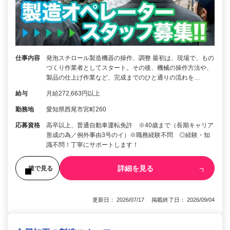
仕事内容
発泡スチロール製造機器の操作、調整 最初は、現場で、もの
づくり作業者としてスタート。その後、機械の操作方法や、
製品の仕上げ作業など、完成までのひと通りの流れを…
給与
月給272,663円以上
勤務地
愛知県西尾市宮町260
応募資格
高卒以上、普通自動車運転免許 ※40歳まで（長期キャリア
形成の為／例外事由3号のイ）※職務経験不問 ◎経験・知
識不問！丁寧にサポートします！
詳細を見る
後で見る
更新日： 2026/07/17 掲載終了日： 2026/09/04