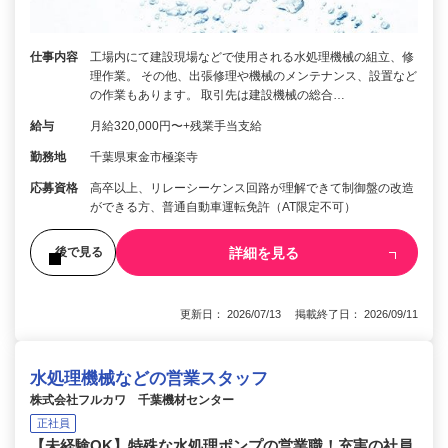
仕事内容
工場内にて建設現場などで使用される水処理機械の組立、修
理作業。 その他、出張修理や機械のメンテナンス、設置など
の作業もあります。 取引先は建設機械の総合…
給与
月給320,000円〜+残業手当支給
勤務地
千葉県東金市極楽寺
応募資格
高卒以上、リレーシーケンス回路が理解できて制御盤の改造
ができる方、普通自動車運転免許（AT限定不可）
詳細を見る
後で見る
更新日： 2026/07/13 掲載終了日： 2026/09/11
水処理機械などの営業スタッフ
株式会社フルカワ 千葉機材センター
正社員
【未経験OK】特殊な水処理ポンプの営業職！充実の社員