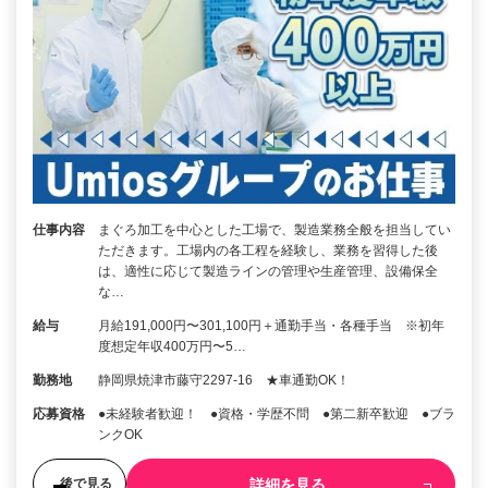
仕事内容
まぐろ加工を中心とした工場で、製造業務全般を担当してい
ただきます。工場内の各工程を経験し、業務を習得した後
は、適性に応じて製造ラインの管理や生産管理、設備保全
な…
給与
月給191,000円〜301,100円＋通勤手当・各種手当 ※初年
度想定年収400万円〜5…
勤務地
静岡県焼津市藤守2297-16 ★車通勤OK！
応募資格
●未経験者歓迎！ ●資格・学歴不問 ●第二新卒歓迎 ●ブラ
ンクOK
詳細を見る
後で見る