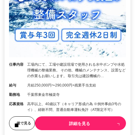
仕事内容
工場内にて、工場や建設現場で使用される水中ポンプや水処
理機械の整備業務。 その他、機械のメンテナンス、設置など
の作業もお願いします。 取引先は建設機械の…
給与
月給250,000円〜290,000円+残業手当支給
勤務地
千葉県東金市極楽寺
応募資格
高卒以上、40歳以下（キャリア形成の為 ※例外事由3号の
イ）、経験不問、普通自動車運転免許（AT限定不可）
詳細を見る
後で見る