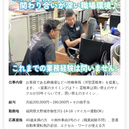
仕事内容
お客様である葬儀場などへ特種車両（洋型霊柩車）を提案し
ます。 ＜提案のタイミングは？＞ 霊柩車は買い替えのサイ
クルが10年ぐらいです。買い替えのタイミン…
給与
月給200,000円～280,000円＋その他手当
勤務地
福岡県大野城市御笠川1-14-18（マイカー通勤OK）
応募資格
40歳未満の方 ※例外事由3号のイ（職業経験不問）、普通
自動車運転免許必須、エクセル・ワードが使える方