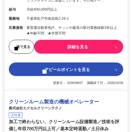
フランチャイズに加盟しています。その他メー…
給与
月給400,000円以上
勤務地
千葉県松戸市南花島2-26-1
応募資格
要普通自動車免許、サッシや建具の取付業務経験3年以上
★年齢不問 ★学歴不問
詳細を見る
後で見る
アピールポイントを見る
更新日： 2026/08/07 掲載終了日： 2026/10/30
クリーンルーム製造の機械オペレーター
株式会社エクセルクリーンテクノ
正社員
加工で終わらない、クリーンルーム設備製造／技術を評
価し年収700万円以上可／基本定時退勤／土日休み