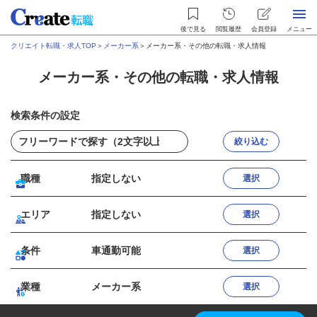
後で見る
閲覧履歴
会員登録
メニュー
クリエイト転職・求人TOP
＞
メーカー系
＞
メーカー系・その他の転職・求人情報
メーカー系・その他の転職・求人情報
検索条件の設定
絞り込む
職種
指定しない
選択
エリア
指定しない
選択
条件
車通勤可能
選択
業種
メーカー系
選択