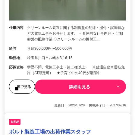
仕事内容
クリーンルーム装置に関する制御盤の配線・据付・試運転な
どの電気工事をお任せします。 ＜具体的な仕事内容＞ ◇制
御盤の配線作業 ◇クリーンルームの据付工…
給与
月給300,000円〜500,000円
勤務地
埼玉県川口市八幡木3-16-15
応募資格
学歴不問、電気工事士（第二種以上） ※普通自動車運転免
許（AT限定可） ★子育て中の40代が活躍中
詳細を見る
後で見る
更新日： 2026/07/29 掲載終了日： 2027/07/16
NEW
ボルト製造工場の出荷作業スタッフ