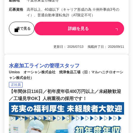
勤務地
千葉県東金市極楽寺
応募資格
高卒以上、40歳以下（キャリア形成の為 ※例外事由3号の
イ）、普通自動車運転免許（AT限定不可）
詳細を見る
後で見る
更新日： 2026/07/13 掲載終了日： 2026/09/11
水産加工ラインの管理スタッフ
Umios オーシャン株式会社 焼津食品工場（旧：マルハニチロオーシ
ャン株式会社）
正社員
【年間休日116日／初年度年収400万円以上／未経験歓迎
／工場見学OK】人柄重視の採用です！