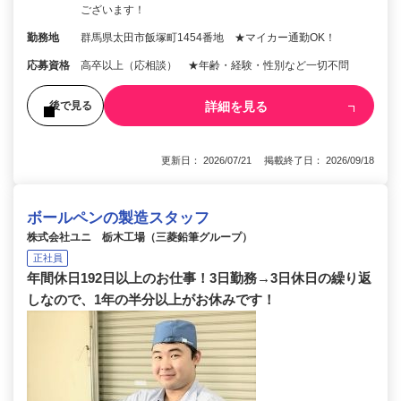
ございます！
勤務地
群馬県太田市飯塚町1454番地 ★マイカー通勤OK！
応募資格
高卒以上（応相談） ★年齢・経験・性別など一切不問
詳細を見る
後で見る
更新日： 2026/07/21 掲載終了日： 2026/09/18
ボールペンの製造スタッフ
株式会社ユニ 栃木工場（三菱鉛筆グループ）
正社員
年間休日192日以上のお仕事！3日勤務→3日休日の繰り返
しなので、1年の半分以上がお休みです！