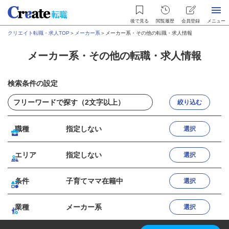
後で見る
閲覧履歴
会員登録
メニュー
クリエイト転職・求人TOP
＞
メーカー系
＞
メーカー系・その他の転職・求人情報
メーカー系・その他の転職・求人情報
検索条件の設定
絞り込む
職種
指定しない
選択
エリア
指定しない
選択
条件
子育てママ在籍中
選択
業種
メーカー系
選択