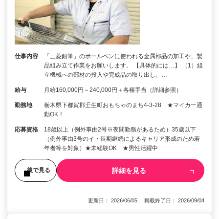
仕事内容
「三菱鉛筆」のボールペンに使われる金属部品の加工や、製
品組み立て作業をお願いします。 【具体的には…】 （1）組
立機械への部材の投入や完成品の取り出し、…
給与
月給160,000円～240,000円＋各種手当（詳細参照）
勤務地
栃木県下都賀郡壬生町おもちゃのまち4-3-28 ★マイカー通
勤OK！
応募資格
18歳以上（例外事由2号※夜間勤務があるため）35歳以下
（例外事由3号のイ・長期継続によるキャリア形成のため若
年者等を対象）★未経験OK ★男性活躍中
詳細を見る
後で見る
更新日： 2026/06/05 掲載終了日： 2026/09/04