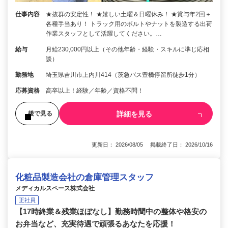
仕事内容
★抜群の安定性！ ★嬉しい土曜＆日曜休み！ ★賞与年2回＋
各種手当あり！ トラック用のボルトやナットを製造する出荷
作業スタッフとして活躍してください。…
給与
月給230,000円以上（その他年齢・経験・スキルに準じ応相
談）
勤務地
埼玉県吉川市上内川414（茨急バス豊橋停留所徒歩1分）
応募資格
高卒以上！経験／年齢／資格不問！
詳細を見る
後で見る
更新日： 2026/08/05 掲載終了日： 2026/10/16
化粧品製造会社の倉庫管理スタッフ
メディカルスペース株式会社
正社員
【17時終業＆残業ほぼなし】勤務時間中の整体や格安の
お弁当など、充実待遇で頑張るあなたを応援！