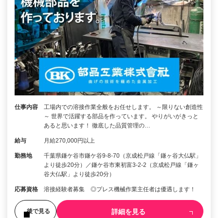
仕事内容
工場内での溶接作業全般をお任せします。 ～限りない創造性
～ 世界で活躍する部品を作っています。 やりがいがきっと
あると思います！ 徹底した品質管理の…
給与
月給270,000円以上
勤務地
千葉県鎌ケ谷市鎌ケ谷9-8-70（京成松戸線「鎌ヶ谷大仏駅」
より徒歩20分）／鎌ケ谷市東初富3-2-2（京成松戸線「鎌ヶ
谷大仏駅」より徒歩20分）
応募資格
溶接経験者募集 ◎プレス機械作業主任者は優遇します！
詳細を見る
後で見る