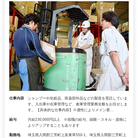
仕事内容
シャンプーや化粧品、医薬部外品などの製造を受託していま
す。入出庫や在庫管理など、倉庫管理業務全般をお任せしま
す。 【具体的な仕事内容】※適性によりメイン業…
給与
月給230,000円以上 ※前職の給与、経験・スキル・資格に
よりアップすることもあります
勤務地
埼玉県入間郡三芳町上富東草550-1、埼玉県入間郡三芳町上