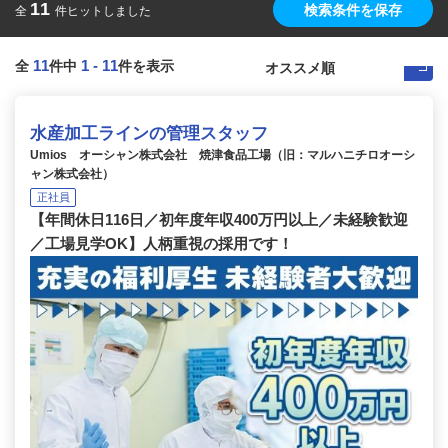
11
検索条件を保存
全
件ヒットしました
11
1
-
11
全
件中
件を表示
水産加工ラインの管理スタッフ
Umios オーシャン株式会社 焼津食品工場（旧：マルハニチロオーシ
ャン株式会社）
正社員
【年間休日116日／初年度年収400万円以上／未経験歓迎
／工場見学OK】人柄重視の採用です！