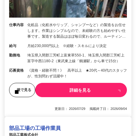
仕事内容
化粧品（化粧水やリップ、シャンプーなど）の製造をお任せ
します。作業はシンプルなので、未経験の方も始めやすい仕
事です。製造する製品はほぼ毎日変わるので、ルーティン…
給与
月給230,000円以上 ※経験・スキルにより決定
勤務地
埼玉県入間郡三芳町上富東草550-1、埼玉県入間郡三芳町上
富字中西1180-2（東武東上線「鶴瀬駅」から車で15分）
応募資格
《資格・経験不問！》 高卒以上 ★20代～40代のスタッフ
が、性別問わず活躍中！
詳細を見る
後で見る
更新日： 2026/07/29 掲載終了日： 2026/09/04
部品工場の工場作業員
部品工業株式会社