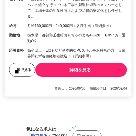
ペンの組立を行っている工場の製造技術課のメンバーとし
て、工場全体の生産性向上および品質の安定化をお任せし
ま…
給与
月給160,000円～240,000円＋各種手当（詳細参照）
勤務地
栃木県下都賀郡壬生町おもちゃのまち4-3-28 ★マイカー通
勤OK！
応募資格
高卒以上 Excelなど基本的なPCスキルをお持ちの方 ☆業
界問わず各種経験者歓迎！（詳細参照）
詳細を見る
後で見る
更新日： 2026/06/05 掲載終了日： 2026/09/04
1
気になる求人は
「
後で見る
」で保存！