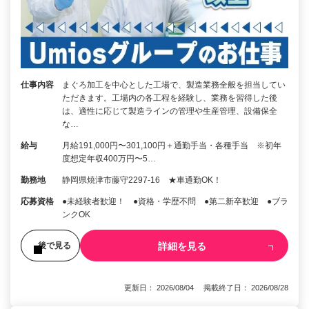
仕事内容
まぐろ加工を中心とした工場で、製造業務全般を担当してい
ただきます。工場内の各工程を経験し、業務を習得した後
は、適性に応じて製造ラインの管理や生産管理、設備保全
な…
給与
月給191,000円〜301,100円＋通勤手当・各種手当 ※初年
度想定年収400万円〜5…
勤務地
静岡県焼津市藤守2297-16 ★車通勤OK！
応募資格
●未経験者歓迎！ ●資格・学歴不問 ●第二新卒歓迎 ●ブラ
ンクOK
詳細を見る
後で見る
更新日： 2026/08/04 掲載終了日： 2026/08/28