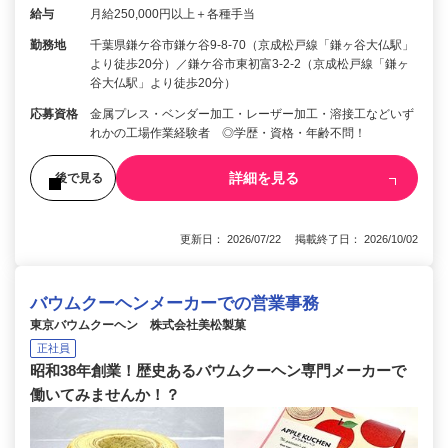
給与
月給250,000円以上＋各種手当
勤務地
千葉県鎌ケ谷市鎌ケ谷9-8-70（京成松戸線「鎌ヶ谷大仏駅」
より徒歩20分）／鎌ケ谷市東初富3-2-2（京成松戸線「鎌ヶ
谷大仏駅」より徒歩20分）
応募資格
金属プレス・ベンダー加工・レーザー加工・溶接工などいず
れかの工場作業経験者 ◎学歴・資格・年齢不問！
詳細を見る
後で見る
更新日： 2026/07/22 掲載終了日： 2026/10/02
バウムクーヘンメーカーでの営業事務
東京バウムクーヘン 株式会社美松製菓
正社員
昭和38年創業！歴史あるバウムクーヘン専門メーカーで
働いてみませんか！？