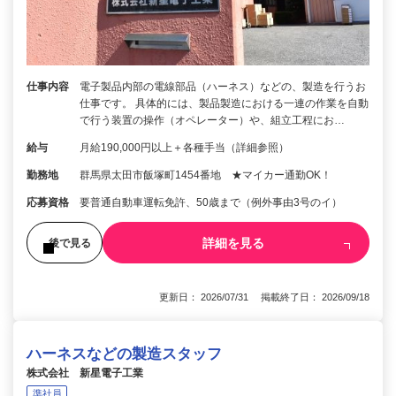
仕事内容
電子製品内部の電線部品（ハーネス）などの、製造を行うお
仕事です。 具体的には、製品製造における一連の作業を自動
で行う装置の操作（オペレーター）や、組立工程にお…
給与
月給190,000円以上＋各種手当（詳細参照）
勤務地
群馬県太田市飯塚町1454番地 ★マイカー通勤OK！
応募資格
要普通自動車運転免許、50歳まで（例外事由3号のイ）
詳細を見る
後で見る
更新日： 2026/07/31 掲載終了日： 2026/09/18
ハーネスなどの製造スタッフ
株式会社 新星電子工業
準社員