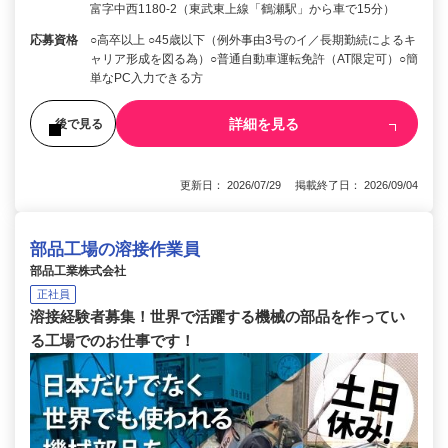
富字中西1180-2（東武東上線「鶴瀬駅」から車で15分）
応募資格
○高卒以上 ○45歳以下（例外事由3号のイ／長期勤続によるキ
ャリア形成を図る為）○普通自動車運転免許（AT限定可）○簡
単なPC入力できる方
詳細を見る
後で見る
更新日： 2026/07/29 掲載終了日： 2026/09/04
部品工場の溶接作業員
部品工業株式会社
正社員
溶接経験者募集！世界で活躍する機械の部品を作ってい
る工場でのお仕事です！