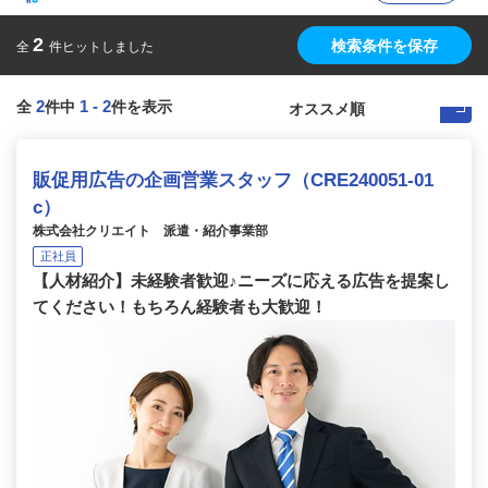
2
検索条件を保存
全
件ヒットしました
2
1
-
2
全
件中
件を表示
販促用広告の企画営業スタッフ（CRE240051-01
c）
株式会社クリエイト 派遣・紹介事業部
正社員
【人材紹介】未経験者歓迎♪ニーズに応える広告を提案し
てください！もちろん経験者も大歓迎！