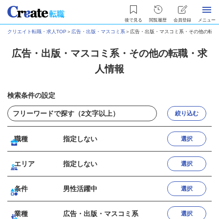
後で見る
閲覧履歴
会員登録
メニュー
クリエイト転職・求人TOP
＞
広告・出版・マスコミ系
＞
広告・出版・マスコミ系・その他の転職
広告・出版・マスコミ系・その他の転職・求
人情報
検索条件の設定
絞り込む
職種
指定しない
選択
エリア
指定しない
選択
条件
男性活躍中
選択
業種
広告・出版・マスコミ系
選択