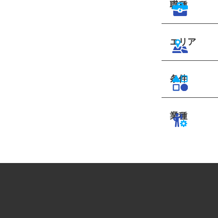
職種
エリア
条件
業種