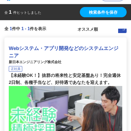
1
検索条件を保存
全
件ヒットしました
1
1
-
1
全
件中
件を表示
Webシステム・アプリ開発などのシステムエンジ
ニア
新日本エンジニアリング株式会社
正社員
【未経験OK！】抜群の将来性と安定基盤あり！完全週休
2日制、各種手当など、好待遇であなたを迎えます。