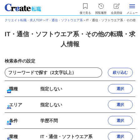
後で見る
閲覧履歴
会員登録
メニュー
クリエイト転職・求人TOP
＞
IT・通信・ソフトウエア系
＞
IT・通信・ソフトウエア系・その他の
IT・通信・ソフトウエア系・その他の転職・求
人情報
検索条件の設定
絞り込む
職種
指定しない
選択
エリア
指定しない
選択
条件
学歴不問
選択
業種
IT・通信・ソフトウエア系
選択