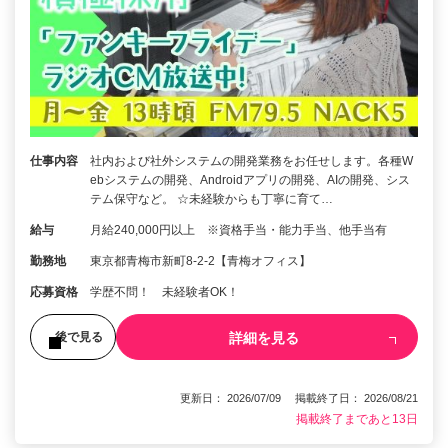
仕事内容
社内および社外システムの開発業務をお任せします。各種W
ebシステムの開発、Androidアプリの開発、AIの開発、シス
テム保守など。 ☆未経験からも丁寧に育て…
給与
月給240,000円以上 ※資格手当・能力手当、他手当有
勤務地
東京都青梅市新町8-2-2【青梅オフィス】
応募資格
学歴不問！ 未経験者OK！
詳細を見る
後で見る
更新日： 2026/07/09 掲載終了日： 2026/08/21
掲載終了まであと13日