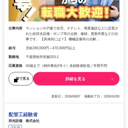
仕事内容
マンションや戸建て住宅、テナント、商業施設などに設置さ
れた給排水設備・ポンプ等の点検、修繕、更新作業などの仕
事です。 【具体的には？】 機械設備等の分解…
給与
月給280,000円～470,000円以上
勤務地
千葉県柏市布施203-1
応募資格
40歳まで（例外事由3号イ）未経験者歓迎／学歴不問
詳細を見る
後で見る
更新日： 2026/08/07 掲載終了日： 2026/10/30
配管工経験者
和光設備 株式会社
正社員