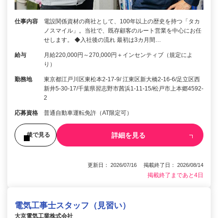
仕事内容
電設関係資材の商社として、100年以上の歴史を持つ「タカ
ノスマイル」。当社で、既存顧客のルート営業を中心にお任
せします。 ◆入社後の流れ 最初は3カ月間…
給与
月給220,000円～270,000円＋インセンティブ（規定によ
り）
勤務地
東京都江戸川区東松本2-17-9/ 江東区新大橋2-16-6/足立区西
新井5-30-17/千葉県習志野市茜浜1-11-15/松戸市上本郷4592-
2
応募資格
普通自動車運転免許（AT限定可）
詳細を見る
後で見る
更新日： 2026/07/16 掲載終了日： 2026/08/14
掲載終了まであと4日
電気工事士スタッフ（見習い）
大京電気工業株式会社