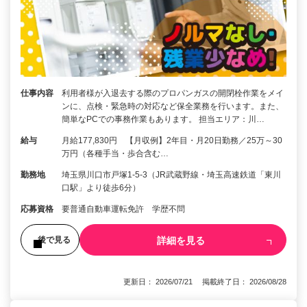
仕事内容
利用者様が入退去する際のプロパンガスの開閉栓作業をメイ
ンに、点検・緊急時の対応など保全業務を行います。また、
簡単なPCでの事務作業もあります。 担当エリア：川…
給与
月給177,830円 【月収例】2年目・月20日勤務／25万～30
万円（各種手当・歩合含む…
勤務地
埼玉県川口市戸塚1-5-3（JR武蔵野線・埼玉高速鉄道「東川
口駅」より徒歩6分）
応募資格
要普通自動車運転免許 学歴不問
詳細を見る
後で見る
更新日： 2026/07/21 掲載終了日： 2026/08/28