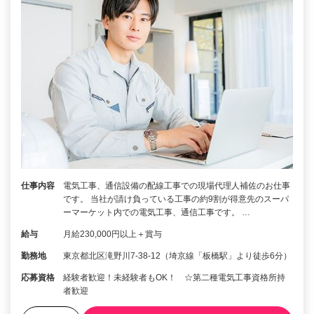
仕事内容
電気工事、通信設備の配線工事での現場代理人補佐のお仕事
です。 当社が請け負っている工事の約9割が得意先のスーパ
ーマーケット内での電気工事、通信工事です。 …
給与
月給230,000円以上＋賞与
勤務地
東京都北区滝野川7-38-12（埼京線「板橋駅」より徒歩6分）
応募資格
経験者歓迎！未経験者もOK！ ☆第二種電気工事資格所持
者歓迎