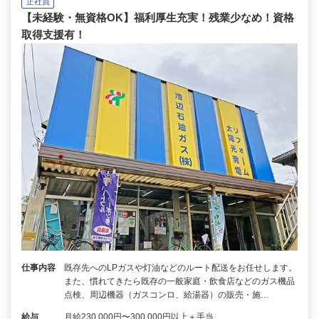
正社員
【未経験・無資格OK】福利厚生充実！残業少なめ！資格
取得支援有！
仕事内容
既存先へのLPガスや灯油などのルート配送をお任せします。
また、慣れてきたら既存の一般家庭・飲食店などのガス機品
点検、周辺機器（ガスコンロ、給湯器）の販売・施…
給与
月給230,000円〜300,000円以上＋手当