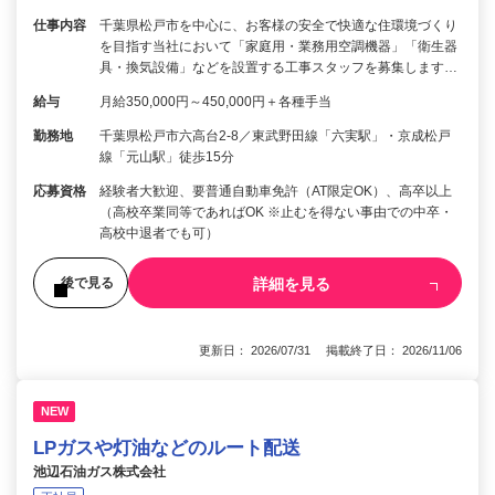
仕事内容
千葉県松戸市を中心に、お客様の安全で快適な住環境づくり
を目指す当社において「家庭用・業務用空調機器」「衛生器
具・換気設備」などを設置する工事スタッフを募集します…
給与
月給350,000円～450,000円＋各種手当
勤務地
千葉県松戸市六高台2-8／東武野田線「六実駅」・京成松戸
線「元山駅」徒歩15分
応募資格
経験者大歓迎、要普通自動車免許（AT限定OK）、高卒以上
（高校卒業同等であればOK ※止むを得ない事由での中卒・
高校中退者でも可）
詳細を見る
後で見る
更新日： 2026/07/31 掲載終了日： 2026/11/06
NEW
LPガスや灯油などのルート配送
池辺石油ガス株式会社