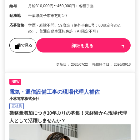
給与
月給310,000円〜450,000円＋各種手当
勤務地
千葉県銚子市東芝町1-7
応募資格
学歴・経験不問、59歳迄（例外事由1号：60歳定年のた
め）、普通自動車運転免許（AT限定不可）
詳細を見る
後で見る
更新日： 2026/07/22 掲載終了日： 2026/09/18
NEW
電気・通信設備工事の現場代理人補佐
小林電業株式会社
正社員
業務量増加につき10年ぶりの募集！未経験から現場代理
人として活躍しませんか？