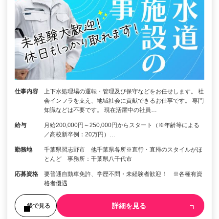
仕事内容
上下水処理場の運転・管理及び保守などをお任せします。 社
会インフラを支え、地域社会に貢献できるお仕事です。 専門
知識などは不要です。 現在活躍中の社員…
給与
月給200,000円～250,000円からスタート（※年齢等による
／高校新卒例：20万円）…
勤務地
千葉県習志野市 他千葉県各所※直行・直帰のスタイルがほ
とんど 事務所：千葉県八千代市
応募資格
要普通自動車免許、学歴不問・未経験者歓迎！ ※各種有資
格者優遇
詳細を見る
後で見る