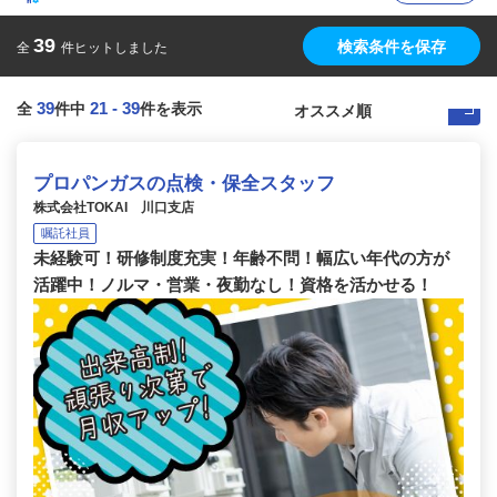
39
検索条件を保存
全
件ヒットしました
39
21
-
39
全
件中
件を表示
プロパンガスの点検・保全スタッフ
株式会社TOKAI 川口支店
嘱託社員
未経験可！研修制度充実！年齢不問！幅広い年代の方が
活躍中！ノルマ・営業・夜勤なし！資格を活かせる！