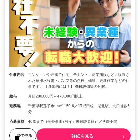
仕事内容
マンションや戸建て住宅、テナント、商業施設などに設置さ
れた給排水設備・ポンプ等の点検、修繕、更新作業などの仕
事です。 【具体的には？】 機械設備等の分解…
給与
月給280,000円～470,000円以上
勤務地
千葉県我孫子市中峠1150-6／JR成田線「湖北駅」北口徒歩5
分
応募資格
40歳まで（例外事由3号イ）未経験者歓迎／学歴不問
詳細を見る
後で見る