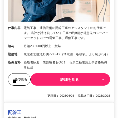
仕事内容
電気工事、通信設備の配線工事のアシスタントのお仕事で
す。 当社が請け負っている工事の約9割が得意先のスーパー
マーケット内での電気工事、通信工事です。 …
給与
月給230,000円以上＋賞与
勤務地
東京都北区滝野川7-38-12（埼京線「板橋駅」より徒歩6分）
応募資格
経験者歓迎！未経験者もOK！ ☆第二種電気工事資格所持
者歓迎
詳細を見る
後で見る
更新日： 2026/08/03 掲載終了日： 2026/10/16
配管工