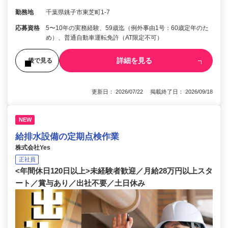
勤務地
千葉県銚子市東芝町1-7
応募資格
5〜10年の実務経験、59歳迄（例外事由1号：60歳定年のた
め）、普通自動車運転免許（AT限定不可）
詳細を見る
後で見る
更新日： 2026/07/22 掲載終了日： 2026/09/18
NEW
給排水設備の定期点検作業
株式会社Yes
正社員
<年間休日120日以上>未経験者歓迎／月給28万円以上スタ
ート／賞与あり／出社不要／土日休み