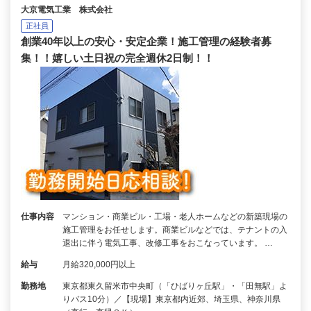
大京電気工業 株式会社
正社員
創業40年以上の安心・安定企業！施工管理の経験者募
集！！嬉しい土日祝の完全週休2日制！！
仕事内容
マンション・商業ビル・工場・老人ホームなどの新築現場の
施工管理をお任せします。商業ビルなどでは、テナントの入
退出に伴う電気工事、改修工事をおこなっています。 …
給与
月給320,000円以上
勤務地
東京都東久留米市中央町（「ひばりヶ丘駅」・「田無駅」よ
りバス10分）／【現場】東京都内近郊、埼玉県、神奈川県