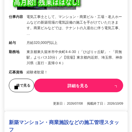
仕事内容
電気工事士として、マンション・商業ビル・工場・老人ホー
ムなどの新築現場の電気設備の施工を手がけていただきま
す。商業ビルなどでは、テナントの入退出に伴う電気工事、
…
給与
月給320,000円以上
勤務地
東京都東久留米市中央町4-4-30（「ひばりヶ丘駅」・「田無
駅」よりバス10分）／【現場】東京都内近郊、埼玉県、神奈
川県（直行・直帰ＯＫ）
応募資格
経験者歓迎！
詳細を見る
後で見る
更新日： 2026/07/08 掲載終了日： 2026/10/09
新築マンション・商業施設などの施工管理スタッ
フ