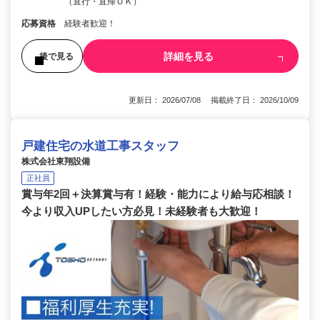
（直行・直帰ＯＫ）
応募資格
経験者歓迎！
詳細を見る
後で見る
更新日： 2026/07/08 掲載終了日： 2026/10/09
戸建住宅の水道工事スタッフ
株式会社東翔設備
正社員
賞与年2回＋決算賞与有！経験・能力により給与応相談！
今より収入UPしたい方必見！未経験者も大歓迎！