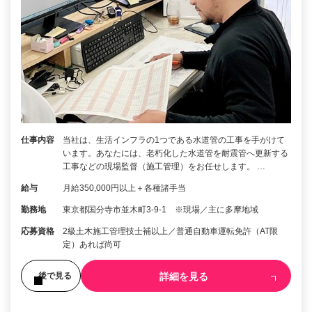
仕事内容
当社は、生活インフラの1つである水道管の工事を手がけて
います。あなたには、老朽化した水道管を耐震管へ更新する
工事などの現場監督（施工管理）をお任せします。 …
給与
月給350,000円以上＋各種諸手当
勤務地
東京都国分寺市並木町3-9-1 ※現場／主に多摩地域
応募資格
2級土木施工管理技士補以上／普通自動車運転免許（AT限
定）あれば尚可
詳細を見る
後で見る