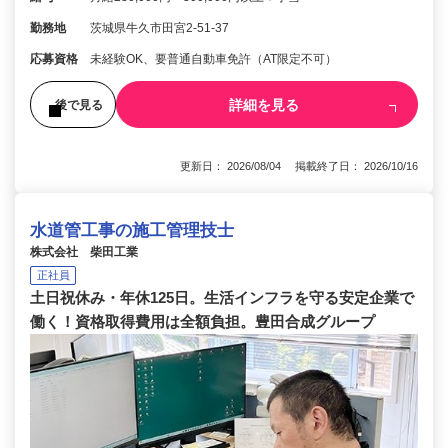
勤務地
茨城県牛久市田宮2-51-37
応募資格
未経験OK、要普通自動車免許（AT限定不可）
詳細を見る
後で見る
更新日： 2026/08/04 掲載終了日： 2026/10/16
水道管工事の施工管理技士
株式会社 柴田工業
正社員
土日祝休み・年休125日。生活インフラを守る安定企業で
働く！資格取得費用は全額負担。豊田合成グループ