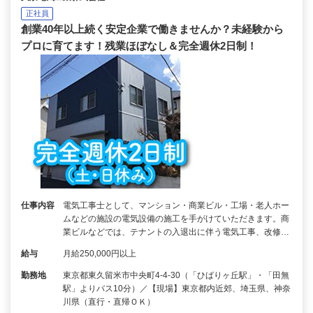
正社員
創業40年以上続く安定企業で働きませんか？未経験から
プロに育てます！残業ほぼなし＆完全週休2日制！
仕事内容
電気工事士として、マンション・商業ビル・工場・老人ホー
ムなどの施設の電気設備の施工を手がけていただきます。商
業ビルなどでは、テナントの入退出に伴う電気工事、改修…
給与
月給250,000円以上
勤務地
東京都東久留米市中央町4-4-30（「ひばりヶ丘駅」・「田無
駅」よりバス10分）／【現場】東京都内近郊、埼玉県、神奈
川県（直行・直帰ＯＫ）