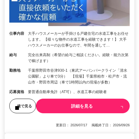
仕事内容
大手ハウスメーカーが手掛ける戸建住宅の水道工事をお任せ
します。 【様々な物件の水道工事を経験できます！】 大手
ハウスメーカーのお仕事なので、年間を通して…
給与
完全出来高制（希望の給与ご相談ください。経験・能力次第
で稼げます）
勤務地
千葉県野田市谷津930-1（東武アーバンパークライン「清水
公園駅」より車で3分） 【現場】千葉県柏市・松戸市・流
山市・野田市周辺（車で1時間以内の現場が多数）
応募資格
要普通自動車免許（AT可）、水道工事の経験者
詳細を見る
後で見る
更新日： 2026/07/17 掲載終了日： 2026/09/26