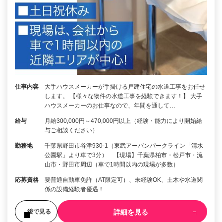
仕事内容
大手ハウスメーカーが手掛ける戸建住宅の水道工事をお任せ
します。 【様々な物件の水道工事を経験できます！】 大手
ハウスメーカーのお仕事なので、年間を通して…
給与
月給300,000円～470,000円以上（経験・能力により開始給
与ご相談ください）
勤務地
千葉県野田市谷津930-1（東武アーバンパークライン「清水
公園駅」より車で3分） 【現場】千葉県柏市・松戸市・流
山市・野田市周辺（車で1時間以内の現場が多数）
応募資格
要普通自動車免許（AT限定可）、未経験OK、土木や水道関
係の設備経験者優遇！
詳細を見る
後で見る