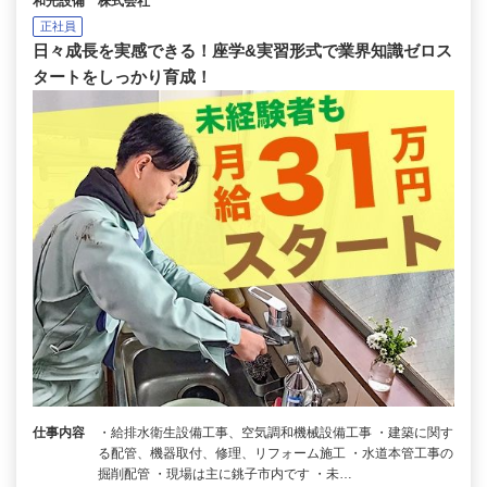
和光設備 株式会社
正社員
日々成長を実感できる！座学&実習形式で業界知識ゼロス
タートをしっかり育成！
仕事内容
・給排水衛生設備工事、空気調和機械設備工事 ・建築に関す
る配管、機器取付、修理、リフォーム施工 ・水道本管工事の
掘削配管 ・現場は主に銚子市内です ・未…