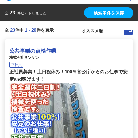
23
検索条件を保存
全
件ヒットしました
23
1
-
20
全
件中
件を表示
公共事業の点検作業
株式会社サンケン
正社員
正社員募集！土日祝休み！100％官公庁からのお仕事で安
定and稼げます！