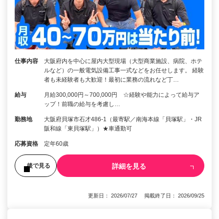
仕事内容
大阪府内を中心に屋内大型現場（大型商業施設、病院、ホテ
ルなど）の一般電気設備工事一式などをお任せします。 経験
者も未経験者も大歓迎！最初に業務の流れなど丁…
給与
月給300,000円～700,000円 ☆経験や能力によって給与ア
ップ！前職の給与を考慮し…
勤務地
大阪府貝塚市石才486-1（最寄駅／南海本線「貝塚駅」・JR
阪和線「東貝塚駅」）★車通勤可
応募資格
定年60歳
詳細を見る
後で見る
更新日： 2026/07/27 掲載終了日： 2026/09/25