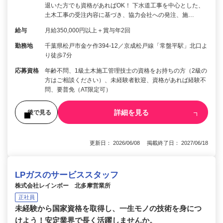
退いた方でも資格があればOK！ 下水道工事を中心とした、
土木工事の受注内容に基づき、協力会社への発注、施…
給与
月給350,000円以上＋賞与年2回
勤務地
千葉県松戸市金ケ作394-12／京成松戸線「常盤平駅」北口よ
り徒歩7分
応募資格
年齢不問、1級土木施工管理技士の資格をお持ちの方（2級の
方はご相談ください）、未経験者歓迎、資格があれば経験不
問、要普免（AT限定可）
詳細を見る
後で見る
更新日： 2026/06/08 掲載終了日： 2027/06/18
LPガスのサービススタッフ
株式会社レインボー 北多摩営業所
正社員
未経験から国家資格を取得し、一生モノの技術を身につ
けよう！安定業界で長く活躍しませんか。