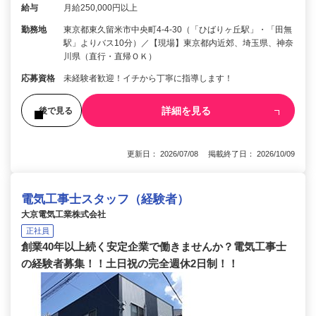
給与
月給250,000円以上
勤務地
東京都東久留米市中央町4-4-30（「ひばりヶ丘駅」・「田無
駅」よりバス10分）／【現場】東京都内近郊、埼玉県、神奈
川県（直行・直帰ＯＫ）
応募資格
未経験者歓迎！イチから丁寧に指導します！
詳細を見る
後で見る
更新日： 2026/07/08 掲載終了日： 2026/10/09
電気工事士スタッフ（経験者）
大京電気工業株式会社
正社員
創業40年以上続く安定企業で働きませんか？電気工事士
の経験者募集！！土日祝の完全週休2日制！！