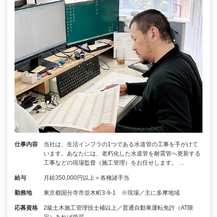
仕事内容
当社は、生活インフラの1つである水道管の工事を手がけて
います。あなたには、老朽化した水道管を耐震管へ更新する
工事などの現場監督（施工管理）をお任せします。 …
給与
月給350,000円以上＋各種諸手当
勤務地
東京都国分寺市並木町3-9-1 ※現場／主に多摩地域
応募資格
2級土木施工管理技士補以上／普通自動車運転免許（AT限
定）あれば尚可