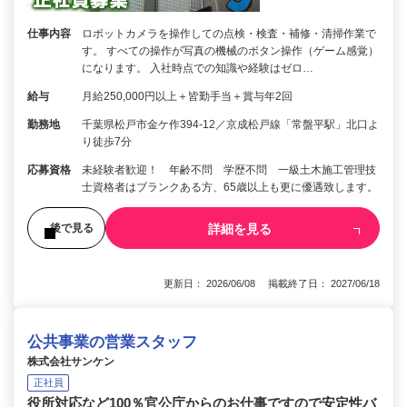
仕事内容
ロボットカメラを操作しての点検・検査・補修・清掃作業で
す。 すべての操作が写真の機械のボタン操作（ゲーム感覚）
になります。 入社時点での知識や経験はゼロ…
給与
月給250,000円以上＋皆勤手当＋賞与年2回
勤務地
千葉県松戸市金ケ作394-12／京成松戸線「常盤平駅」北口よ
り徒歩7分
応募資格
未経験者歓迎！ 年齢不問 学歴不問 一級土木施工管理技
士資格者はブランクある方、65歳以上も更に優遇致します。
詳細を見る
後で見る
更新日： 2026/06/08 掲載終了日： 2027/06/18
公共事業の営業スタッフ
株式会社サンケン
正社員
役所対応など100％官公庁からのお仕事ですので安定性バ