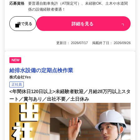
応募資格
要普通自動車免許（AT限定可）、未経験OK、土木や水道関
係の設備経験者優遇！
詳細を見る
後で見る
更新日： 2026/07/17 掲載終了日： 2026/09/26
NEW
給排水設備の定期点検作業
株式会社Yes
正社員
<年間休日120日以上>未経験者歓迎／月給28万円以上スタ
ート／賞与あり／出社不要／土日休み