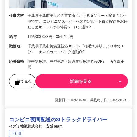
仕事内容
千葉県千葉市美浜区の営業所における食品ルート配送のお仕
事です。 コンビニやスーパーへの固定ルート夜間配送をお任
せします！ ＜6つの特長＞ （1）週休2…
給与
月給303,083円～356,496円
勤務地
千葉県千葉市美浜区新港88（JR「稲毛海岸駅」より車で9
分） ★マイカー・バイク通勤OK
応募資格
準中型免許、中型免許（普通運転免許でもOK） ★学歴不
問
詳細を見る
後で見る
更新日： 2026/07/30 掲載終了日： 2026/10/31
コンビニ夜間配送の3tトラックドライバー
イズミ物流株式会社 安城Team
正社員