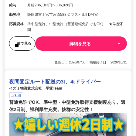
給与
月給286,183円〜336,826円
勤務地
静岡県富士宮市宮原588-2 マスビルII D号室
応募資格
準中型免許、中型免許（普通運転免許でもOK） ★学歴不
問
詳細を見る
後で見る
更新日： 2026/07/30 掲載終了日： 2026/10/31
夜間固定ルート配送の3t、4tドライバー
イズミ物流株式会社 平塚Team
正社員
普通免許でOK、準中型・中型免許取得支援制度あり。週
休2日制、福利厚生充実。抜群の安定性！