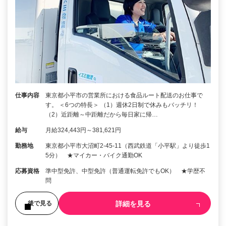
仕事内容
東京都小平市の営業所における食品ルート配送のお仕事で
す。 ＜6つの特長＞ （1）週休2日制で休みもバッチリ！
（2）近距離～中距離だから毎日家に帰…
給与
月給324,443円～381,621円
勤務地
東京都小平市大沼町2‐45‐11（西武鉄道「小平駅」より徒歩1
5分） ★マイカー・バイク通勤OK
応募資格
準中型免許、中型免許（普通運転免許でもOK） ★学歴不
問
詳細を見る
後で見る