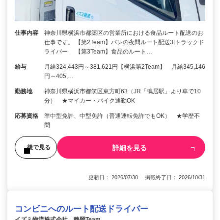
仕事内容
神奈川県横浜市都築区の営業所における食品ルート配送のお
仕事です。 【第2Team】パンの夜間ルート配送3tトラックド
ライバー 【第3Team】食品のルート…
給与
月給324,443円～381,621円【横浜第2Team】 月給345,146
円～405,…
勤務地
神奈川県横浜市都筑区東方町63（JR「鴨居駅」より車で10
分） ★マイカー・バイク通勤OK
応募資格
準中型免許、中型免許（普通運転免許でもOK） ★学歴不
問
詳細を見る
後で見る
更新日： 2026/07/30 掲載終了日： 2026/10/31
コンビニへのルート配送ドライバー
イズミ物流株式会社 静岡Team