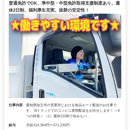
普通免許でOK、準中型・中型免許取得支援制度あり。週
休2日制、福利厚生充実。抜群の安定性！
仕事内容
愛知県知立市の営業所における食品ルート配送のお仕事で
す。 3tトラックでのコンビニ夜間配送をお任せします！ ＜6
つの特長＞ （1）週休2日制で休みもバ…
給与
月給314,364円〜371,230円