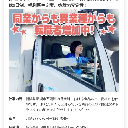
休2日制、福利厚生充実。抜群の安定性！
仕事内容
新潟県新潟市西蒲区の営業所における食品ルート配送のお仕
事です。 あなたもきっと知っている商品の工場間輸送の4tト
ラックでの配送をお任せします！ ＜6つの…
給与
月給277,670円〜326,704円
勤務地
新潟県新潟市西蒲区高橋字土手下2743-1