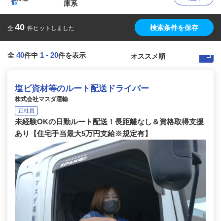
庫系
40
検索条件を保存
全
件ヒットしました
40
1
-
20
全
件中
件を表示
塩ビ資材等のルート配送ドライバー
株式会社マスダ運輸
正社員
未経験OKの日勤ルート配送！長距離なし＆資格取得支援
あり【住宅手当最大5万円支給※規定有】