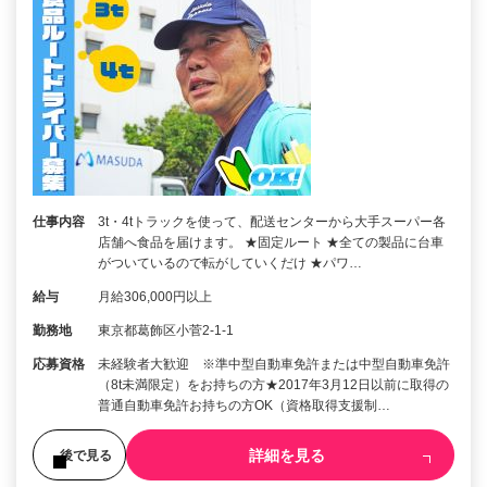
仕事内容
3t・4tトラックを使って、配送センターから大手スーパー各
店舗へ食品を届けます。 ★固定ルート ★全ての製品に台車
がついているので転がしていくだけ ★パワ…
給与
月給306,000円以上
勤務地
東京都葛飾区小菅2-1-1
応募資格
未経験者大歓迎 ※準中型自動車免許または中型自動車免許
（8t未満限定）をお持ちの方★2017年3月12日以前に取得の
普通自動車免許お持ちの方OK（資格取得支援制…
詳細を見る
後で見る