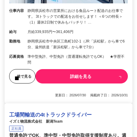
仕事内容
静岡県浜松市の営業所における食品ルート配送のお仕事で
す。 3tトラックでの配送をお任せします！ ＜6つの特長＞
（1）週休2日制で休みもバッチリ！ …
給与
月給339,935円〜361,406円
勤務地
静岡県浜松市中央区三島町102-1（JR「浜松駅」から車で6
分、遠州鉄道「新浜松駅」から車で7分）
応募資格
準中型免許、中型免許（普通運転免許でもOK） ★学歴不
問
詳細を見る
後で見る
更新日： 2026/07/30 掲載終了日： 2026/10/31
工場間輸送の4tトラックドライバー
イズミ物流株式会社 新潟Team
正社員
普通免許でOK、準中型・中型免許取得支援制度あり。週