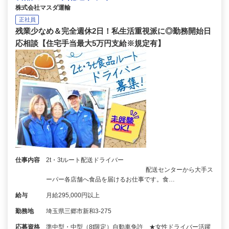
株式会社マスダ運輸
正社員
残業少なめ＆完全週休2日！私生活重視派に◎勤務開始日
応相談【住宅手当最大5万円支給※規定有】
仕事内容
2t・3tルート配送ドライバー
配送センターから大手ス
ーパー各店舗へ食品を届けるお仕事です。食…
給与
月給295,000円以上
勤務地
埼玉県三郷市新和3-275
応募資格
準中型・中型（8t限定）自動車免許 ★女性ドライバー活躍