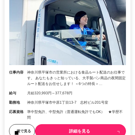
仕事内容
神奈川県平塚市の営業所における食品ルート配送のお仕事で
す。 あなたもきっと知っている、大手製パン商品の夜間固定
ルート配送をお任せします！ ＜6つの特長＞…
給与
月給320,993円～377,678円
勤務地
神奈川県平塚市中原1丁目13-7 志村ビル201号室
応募資格
準中型免許、中型免許（普通運転免許でもOK） ★学歴不
問
詳細を見る
後で見る