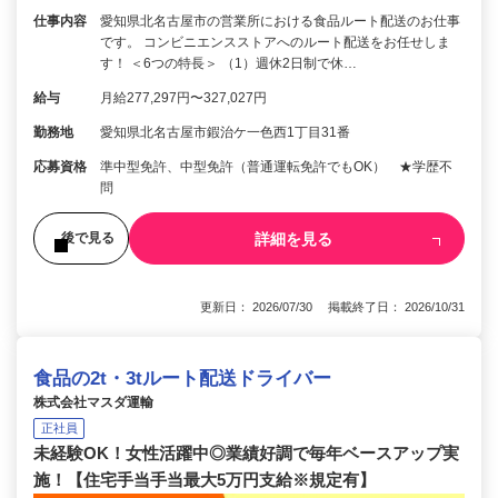
仕事内容
愛知県北名古屋市の営業所における食品ルート配送のお仕事
です。 コンビニエンスストアへのルート配送をお任せしま
す！ ＜6つの特長＞ （1）週休2日制で休…
給与
月給277,297円〜327,027円
勤務地
愛知県北名古屋市鍜治ケ一色西1丁目31番
応募資格
準中型免許、中型免許（普通運転免許でもOK） ★学歴不
問
詳細を見る
後で見る
更新日： 2026/07/30 掲載終了日： 2026/10/31
食品の2t・3tルート配送ドライバー
株式会社マスダ運輸
正社員
未経験OK！女性活躍中◎業績好調で毎年ベースアップ実
施！【住宅手当手当最大5万円支給※規定有】