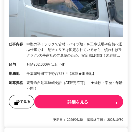
仕事内容
中型の平トラックで管材（パイプ類）を工事現場や店舗へ運
ぶ仕事です。配送エリアは固定されているから、慣れればラ
クラク♪大手商社の専属便のため、安定感は抜群！未経験…
給与
月給302,000円以上（4t）
勤務地
千葉県野田市中野台727-4【車庫★出発地】
応募資格
要普通自動車運転免許（AT限定不可） ★経験・学歴・年齢
不問！
詳細を見る
後で見る
更新日： 2026/07/30 掲載終了日： 2026/10/30