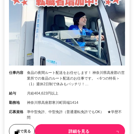
仕事内容
食品の夜間ルート配送をお任せします！ 神奈川県高座郡の営
業所での食品のルート配送のお仕事です。 ＜6つの特長＞
（1）週休2日制で休みもバッチリ！…
給与
月給404,623円以上
勤務地
神奈川県高座郡寒川町田端1414
応募資格
準中型免許、中型免許（普通運転免許でもOK） ★学歴不
問
詳細を見る
後で見る