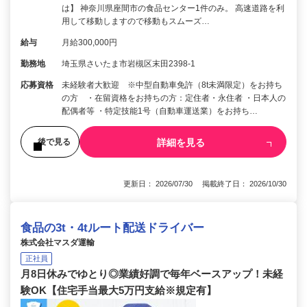
は】 神奈川県座間市の食品センター1件のみ。 高速道路を利
用して移動しますので移動もスムーズ…
給与
月給300,000円
勤務地
埼玉県さいたま市岩槻区末田2398-1
応募資格
未経験者大歓迎 ※中型自動車免許（8t未満限定）をお持ち
の方 ・在留資格をお持ちの方：定住者・永住者 ・日本人の
配偶者等 ・特定技能1号（自動車運送業）をお持ち…
詳細を見る
後で見る
更新日： 2026/07/30 掲載終了日： 2026/10/30
食品の3t・4tルート配送ドライバー
株式会社マスダ運輸
正社員
月8日休みでゆとり◎業績好調で毎年ベースアップ！未経
験OK【住宅手当最大5万円支給※規定有】