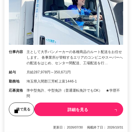
仕事内容
主として大手パンメーカーの各種商品のルート配送をお任せ
します。 各事業所が管轄するエリアのコンビニやスーパーへ
の配送をはじめ、センター間配送、工場配送を行…
給与
月給287,978円～350,671円
勤務地
埼玉県入間郡三芳町上富1446-1
応募資格
準中型免許、中型免許（普通運転免許でもOK） ★学歴不
問
詳細を見る
後で見る
更新日： 2026/07/30 掲載終了日： 2026/10/31