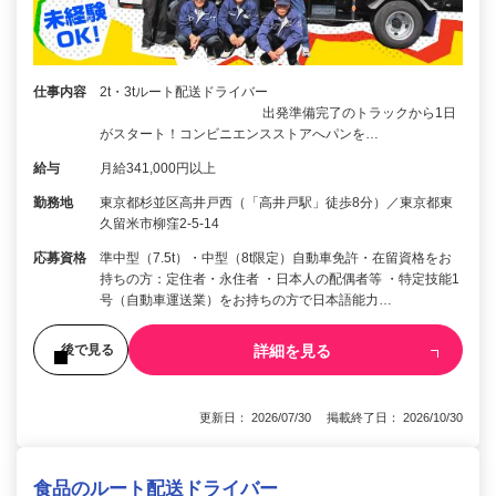
仕事内容
2t・3tルート配送ドライバー
出発準備完了のトラックから1日
がスタート！コンビニエンスストアへパンを…
給与
月給341,000円以上
勤務地
東京都杉並区高井戸西（「高井戸駅」徒歩8分）／東京都東
久留米市柳窪2-5-14
応募資格
準中型（7.5t）・中型（8t限定）自動車免許・在留資格をお
持ちの方：定住者・永住者 ・日本人の配偶者等 ・特定技能1
号（自動車運送業）をお持ちの方で日本語能力…
詳細を見る
後で見る
更新日： 2026/07/30 掲載終了日： 2026/10/30
食品のルート配送ドライバー