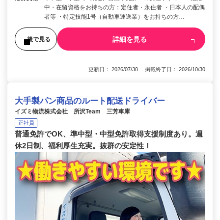
中・在留資格をお持ちの方：定住者・永住者 ・日本人の配偶
者等 ・特定技能1号（自動車運送業）をお持ちの方…
詳細を見る
後で見る
更新日： 2026/07/30 掲載終了日： 2026/10/30
大手製パン商品のルート配送ドライバー
イズミ物流株式会社 所沢Team 三芳車庫
正社員
普通免許でOK、準中型・中型免許取得支援制度あり。週
休2日制、福利厚生充実。抜群の安定性！