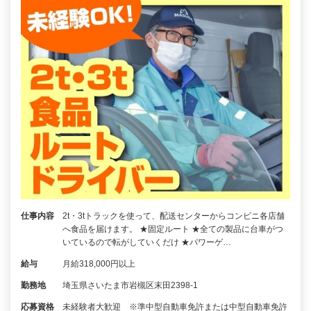
仕事内容
2t・3tトラックを使って、配送センターからコンビニ各店舗
へ食品を届けます。 ★固定ルート ★全ての製品に台車がつ
いているので転がしていくだけ ★パワーゲ…
給与
月給318,000円以上
勤務地
埼玉県さいたま市岩槻区末田2398-1
応募資格
未経験者大歓迎 ※準中型自動車免許または中型自動車免許