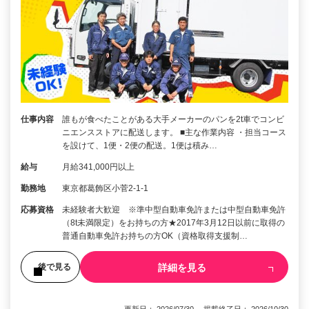
仕事内容
誰もが食べたことがある大手メーカーのパンを2t車でコンビ
ニエンスストアに配送します。 ■主な作業内容 ・担当コース
を設けて、1便・2便の配送。1便は積み…
給与
月給341,000円以上
勤務地
東京都葛飾区小菅2-1-1
応募資格
未経験者大歓迎 ※準中型自動車免許または中型自動車免許
（8t未満限定）をお持ちの方★2017年3月12日以前に取得の
普通自動車免許お持ちの方OK（資格取得支援制…
詳細を見る
後で見る