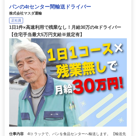
パンの4tセンター間輸送ドライバー
株式会社マスダ運輸
正社員
1日1件×高速利用で残業なし！月給30万の4tドライバー
【住宅手当最大5万円支給※規定有】
仕事内容
4tトラックで、パンを食品センターへ輸送します。 【輸送先