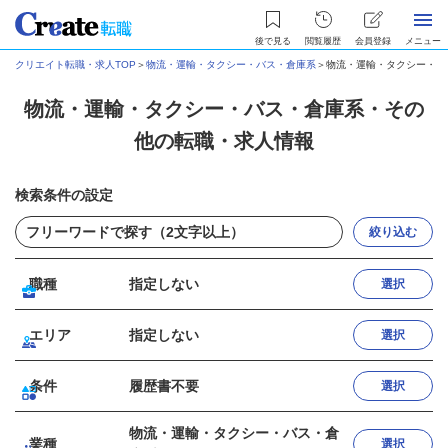
後で見る
閲覧履歴
会員登録
メニュー
クリエイト転職・求人TOP
＞
物流・運輸・タクシー・バス・倉庫系
＞
物流・運輸・タクシー・バ
物流・運輸・タクシー・バス・倉庫系・その
他の転職・求人情報
検索条件の設定
絞り込む
職種
指定しない
選択
エリア
指定しない
選択
条件
履歴書不要
選択
物流・運輸・タクシー・バス・倉
業種
選択