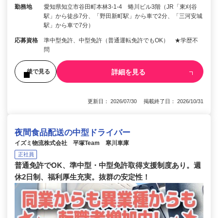
勤務地
愛知県知立市谷田町本林3-1-4 蜷川ビル3階（JR「東刈谷
駅」から徒歩7分、「野田新町駅」から車で2分、「三河安城
駅」から車で7分）
応募資格
準中型免許、中型免許（普通運転免許でもOK） ★学歴不
問
詳細を見る
後で見る
更新日： 2026/07/30 掲載終了日： 2026/10/31
夜間食品配送の中型ドライバー
イズミ物流株式会社 平塚Team 寒川車庫
正社員
普通免許でOK、準中型・中型免許取得支援制度あり。週
休2日制、福利厚生充実。抜群の安定性！