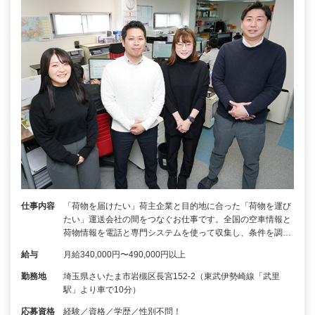
仕事内容
「荷物を届けたい」荷主企業と目的地に合った「荷物を運び
たい」運送会社の間をつなぐお仕事です。全国の空車情報と
荷物情報を電話と専門システムを使って収集し、条件を調…
給与
月給340,000円〜490,000円以上
勤務地
埼玉県さいたま市岩槻区長宮152-2（東武伊勢崎線「武里
駅」より車で10分）
応募資格
経験／資格／学歴／性別不問！