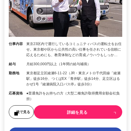
仕事内容
東京23区内で運行しているコミュニティバスの運転士をお任
せ。東京都や区から公共性の高い仕事を任されている信頼に
応えるためにも、教育体制などの育成ノウハウもしっか…
給与
月給300,000円以上（1年間の給与補填）
勤務地
東京都足立区綾瀬6-11-22（JR・東京メトロ千代田線「綾瀬
駅」徒歩16分、つくばEX「青井駅」徒歩14分、足立区はる
かぜ1号『綾瀬病院入口バス停』徒歩3分）
応募資格
●普通免許をお持ちの方（大型二種免許取得費用全額会社負
担）
詳細を見る
後で見る