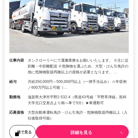
仕事内容
タンクローリーにて運搬業務をお願いいたします。 ※主に近
距離・中距離配送 ※危険物を運ぶため、大型・けん引免許の
他に危険物取扱丙種以上の資格が必要となります。 …
給与
月給350,000円～500,000円以上（一律手当込み） ☆年収例
／600万円以上可能（…
勤務地
滋賀県大津市平野2-532-4（県道43号線「平野草津線」医科
大学北口交差点より南へ車で3分）★車通勤可
応募資格
大型自動車運転免許・けん引免許・危険物取扱丙種以上（入
社後取得可能）
詳細を見る
後で見る