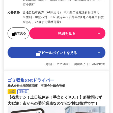
市小川町
応募資格
普通自動車免許（AT限定可） ※大型二種免許あれば尚可
※性別・学歴不問 ※65歳定年（例外事由1号／再雇用制度
があり、75歳まで勤務可能）
詳細を見る
後で見る
アピールポイントを見る
更新日： 2026/07/31 掲載終了日： 2026/12/31
ゴミ収集の4tドライバー
株式会社土浦関東商事 有限会社総合整備
注目
正社員
【残業ナシ！土日祝休み！手当たくさん！】経験問わず
大歓迎！市からの委託業務なので安定性は抜群です！