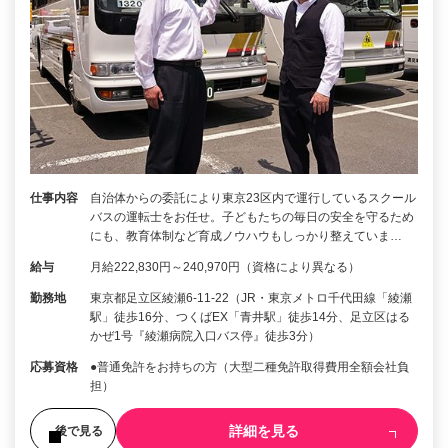
仕事内容
自治体からの委託により東京23区内で運行しているスクール
バスの運転士をお任せ。子どもたちの毎日の安全を守るため
にも、教育体制など育成ノウハウもしっかり整えていま…
給与
月給222,830円～240,970円（資格により異なる）
勤務地
東京都足立区綾瀬6-11-22（JR・東京メトロ千代田線「綾瀬
駅」徒歩16分、つくばEX「青井駅」徒歩14分、足立区はる
かぜ1号『綾瀬病院入口バス停』徒歩3分）
応募資格
●普通免許をお持ちの方（大型二種免許取得費用全額会社負
担）
詳細を見る
後で見る