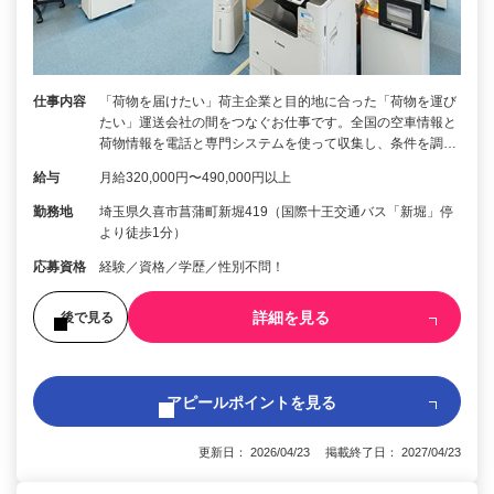
仕事内容
「荷物を届けたい」荷主企業と目的地に合った「荷物を運び
たい」運送会社の間をつなぐお仕事です。全国の空車情報と
荷物情報を電話と専門システムを使って収集し、条件を調…
給与
月給320,000円〜490,000円以上
勤務地
埼玉県久喜市菖蒲町新堀419（国際十王交通バス「新堀」停
より徒歩1分）
応募資格
経験／資格／学歴／性別不問！
詳細を見る
後で見る
アピールポイントを見る
更新日： 2026/04/23 掲載終了日： 2027/04/23