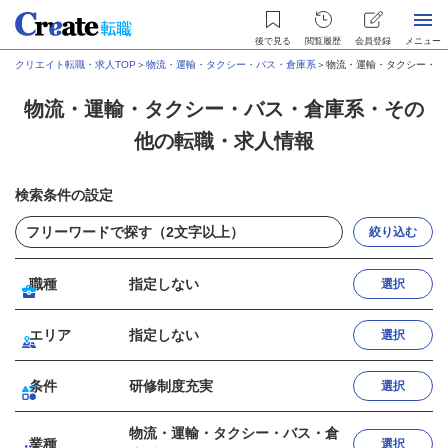
後で見る
閲覧履歴
会員登録
メニュー
クリエイト転職・求人TOP
＞
物流・運輸・タクシー・バス・倉庫系
＞
物流・運輸・タクシー・バ
物流・運輸・タクシー・バス・倉庫系・その
他の転職・求人情報
検索条件の設定
絞り込む
職種
指定しない
選択
エリア
指定しない
選択
条件
研修制度充実
選択
物流・運輸・タクシー・バス・倉
業種
選択