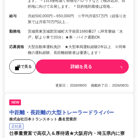
ます。 ＊1日3便程届く荷物をパレットなどで積み込み、目
的地に向けて出発します。 ＊目的地到着後は現地…
給与
月給500,000円～650,000円 ☆平均月収57万円（頑張り次
第では月収70万円以上…
勤務地
茨城県東茨城郡茨城町大字前田1680番27（JR常磐線「水
戸」駅より車で20分）★車・バイク通勤OK
応募資格
大型自動車運転免許 ★大型車両運転経験2年以上 ※同車
種の運転経験、長距離経験者は優遇します！
詳細を見る
後で見る
更新日： 2026/08/03 掲載終了日： 2026/08/31
NEW
中距離・長距離の大型トレーラードライバー
株式会社日本トランスネット 桑名営業所
正社員
仕事量豊富で高収入＆厚待遇★大阪府内・埼玉県内に寮