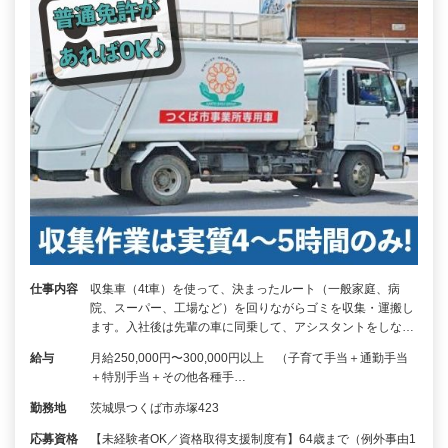
仕事内容
収集車（4t車）を使って、決まったルート（一般家庭、病
院、スーパー、工場など）を回りながらゴミを収集・運搬し
ます。入社後は先輩の車に同乗して、アシスタントをしな…
給与
月給250,000円〜300,000円以上 （子育て手当＋通勤手当
＋特別手当＋その他各種手…
勤務地
茨城県つくば市赤塚423
応募資格
【未経験者OK／資格取得支援制度有】64歳まで（例外事由1