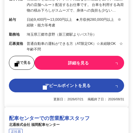
内の店舗へルート配送するお仕事です。 台車を利用する為荷
物の積み下ろしがスムーズで、身体への負担も少ない…
給与
日給9,400円〜13,000円以上 ★月収例280,000円以上 ※
経験・能力等考慮
勤務地
埼玉県三郷市彦野（新三郷駅よりバス7分）
応募資格
普通自動車の運転ができる方（AT限定OK）☆未経験OK ☆
年齢不問
詳細を見る
後で見る
アピールポイントを見る
更新日： 2026/07/21 掲載終了日： 2026/08/31
配車センターでの営業配車スタッフ
北通株式会社 福岡配車センター
正社員