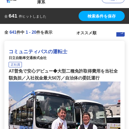
庫系
641
検索条件を保存
全
件ヒットしました
641
1
-
20
全
件中
件を表示
コミュニティバスの運転士
日立自動車交通株式会社
正社員
AT普免で安心デビュー◆大型二種免許取得費用を当社全
額負担／入社祝金最大50万／自治体の委託運行