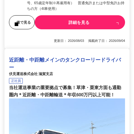
号、65歳定年制※再雇用有） 普通免許または中型免許お持
ちの方（4t車使用）
詳細を見る
後で見る
更新日： 2026/08/03 掲載終了日： 2026/09/04
近距離・中距離メインのタンクローリードライバ
ー
伏見運送株式会社 滋賀支店
正社員
当社運送事業の重要拠点で募集！草津・栗東方面も通勤
圏内＊近距離・中距離輸送＊年収600万円以上可能！