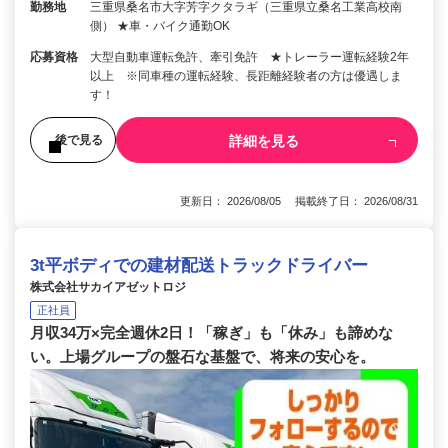
勤務地
三重県桑名市大字芳字クタラギ（三重県立桑名工業高校南
側） ★車・バイク通勤OK
応募資格
大型自動車運転免許、牽引免許 ★トレーラー運転経験2年
以上 ※同車種の運転経験、長距離経験者の方は優遇しま
す！
詳細を見る
後で見る
更新日： 2026/08/05 掲載終了日： 2026/08/31
3t平ボディでの建材配送トラックドライバー
株式会社サカイアゼットロジ
正社員
月収34万×完全週休2日！「稼ぎ」も「休み」も諦めな
い。上場グループの盤石な基盤で、将来の安心を。