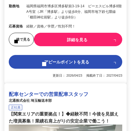
勤務地
福岡県福岡市博多区博多駅前3-19-14 ビーエスビル博多8階
A号室（JR「博多駅」より徒歩8分、福岡市地下鉄七隈線
「櫛田神社前駅」より徒歩8分）
応募資格
経験／資格／学歴／性別不問！
詳細を見る
後で見る
アピールポイントを見る
更新日： 2026/04/23 掲載終了日： 2027/04/23
配車センターでの営業配車スタッフ
北通株式会社 埼玉輸送本部
正社員
【関東エリアの重要拠点！】◆経験不問！今後を見据え
た増員募集！業績右肩上がりの安定企業で働こう！