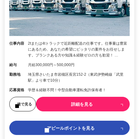
仕事内容
2tまたは4tトラックで近距離配送の仕事です。仕事量は豊富
にあるため、あなたの希望にピッタリの案件をお任せしま
す。ブランクある方や知識＆経験ゼロの方も歓迎！ …
給与
月給300,000円～500,000円
勤務地
埼玉県さいたま市岩槻区長宮152-2（東武伊勢崎線「武里
駅」より車で10分）
応募資格
学歴＆経験不問！中型自動車運転免許保有者！
詳細を見る
後で見る
アピールポイントを見る