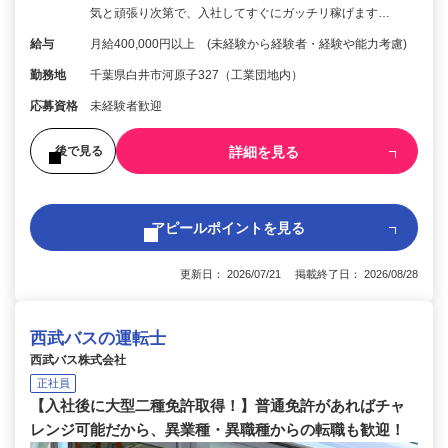
気と頑張り次第で、入社してすぐにガッチリ稼げます…
給与
月給400,000円以上 (未経験から経験者・経験や能力考慮)
勤務地
千葉県白井市河原子327（工業団地内）
応募資格
未経験者歓迎
詳細を見る
後で見る
アピールポイントを見る
更新日： 2026/07/21 掲載終了日： 2026/08/28
西武バスの運転士
西武バス株式会社
正社員
【入社後に大型二種免許取得！】普通免許があればチャ
レンジ可能だから、異業種・異職種からの転職も歓迎！