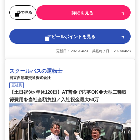
詳細を見る
後で見る
アピールポイントを見る
更新日： 2026/04/23 掲載終了日： 2027/04/23
スクールバスの運転士
日立自動車交通株式会社
正社員
【土日祝休×年休120日】AT普免で応募OK◆大型二種取
得費用を当社全額負担／入社祝金最大50万