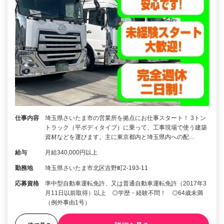
仕事内容
埼玉県さいたま市の営業所を拠点にお仕事スタート！ 3トン
トラック（平ボディタイプ）に乗って、工事現場で使う建築
資材などを運びます。主に東京都内と埼玉県内への配…
給与
月給340,000円以上
勤務地
埼玉県さいたま市北区吉野町2-193-11
応募資格
準中型自動車運転免許、又は普通自動車運転免許（2017年3
月11日以前取得）以上 ◎学歴・経験不問！ ◎64歳未満
（例外事由1号）