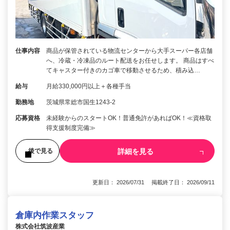
仕事内容
商品が保管されている物流センターから大手スーパー各店舗
へ、冷蔵・冷凍品のルート配送をお任せします。 商品はすべ
てキャスター付きのカゴ車で移動させるため、積み込…
給与
月給330,000円以上＋各種手当
勤務地
茨城県常総市国生1243-2
応募資格
未経験からのスタートOK！普通免許があればOK！≪資格取
得支援制度完備≫
詳細を見る
後で見る
更新日： 2026/07/31 掲載終了日： 2026/09/11
倉庫内作業スタッフ
株式会社筑波産業