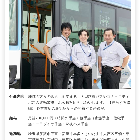
仕事内容
地域の方々の暮らしを支える、大型路線バスやコミュニティ
バスの運転業務、お客様対応をお願いします。 【担当する路
線】 各営業所の最寄駅からの発着する路線が…
給与
月給230,000円＋時間外手当＋他手当（家族手当・住宅手
当・一日ダイヤ手当・深夜バス手当…
勤務地
埼玉県所沢市下富・新座市本多・さいたま市大宮区三橋・東
京都練馬区南田中・練馬区石神井台・東久留米市下里・小平