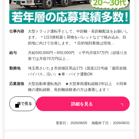
仕事内容
大型トラック運転手として、中距離・長距離配送をお願いし
ます。 ＊1日3便程届く荷物をパレットなどで積み込み、目
的地に向けて出発します。 ＊目的地到着後は現地…
給与
月給500,000円～650,000円 ☆平均月収57万円（頑張り次
第では月収70万円以上…
勤務地
埼玉県さいたま市岩槻区馬込275（国道122号線「蓮田岩槻
バイパス」沿い）★車・バイク通勤OK
応募資格
大型自動車運転免許 ★大型車両運転経験2年以上 ※同車
種の運転経験、長距離経験者の方は優遇します！
詳細を見る
後で見る
更新日： 2026/08/05 掲載終了日： 2026/08/31