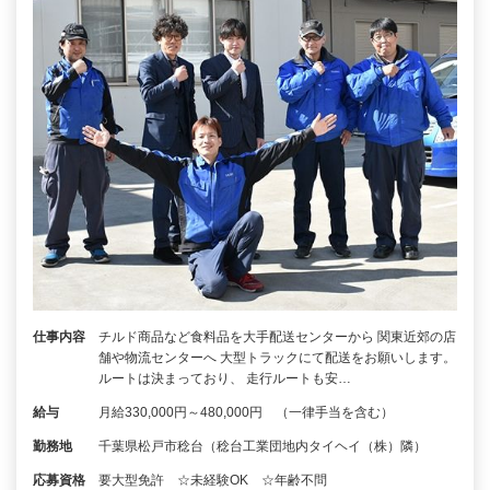
仕事内容
チルド商品など食料品を大手配送センターから 関東近郊の店
舗や物流センターへ 大型トラックにて配送をお願いします。
ルートは決まっており、 走行ルートも安…
給与
月給330,000円～480,000円 （一律手当を含む）
勤務地
千葉県松戸市稔台（稔台工業団地内タイヘイ（株）隣）
応募資格
要大型免許 ☆未経験OK ☆年齢不問