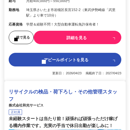
給与
月給400,000円～550,000円
勤務地
埼玉県さいたま市岩槻区長宮152-2（東武伊勢崎線「武里
駅」より車で10分）
応募資格
学歴＆経験不問！大型自動車運転免許保有者！
詳細を見る
後で見る
アピールポイントを見る
更新日： 2026/04/23 掲載終了日： 2027/04/23
リサイクルの検品・荷下ろし・その他管理スタッ
フ
株式会社和光サービス
正社員
未経験スタートは当たり前！頑張れば頑張っただけ稼げ
る構内作業です。充実の手当で休日出勤が楽しみに！