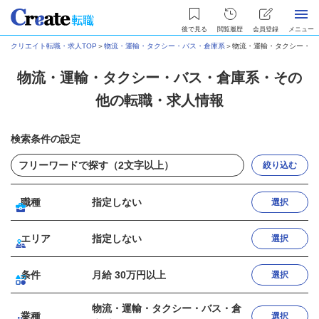
後で見る
閲覧履歴
会員登録
メニュー
クリエイト転職・求人TOP
＞
物流・運輸・タクシー・バス・倉庫系
＞
物流・運輸・タクシー・バ
物流・運輸・タクシー・バス・倉庫系・その
他の転職・求人情報
検索条件の設定
絞り込む
職種
指定しない
選択
エリア
指定しない
選択
条件
月給 30万円以上
選択
物流・運輸・タクシー・バス・倉
業種
選択