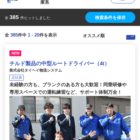
庫系
385
検索条件を保存
全
件ヒットしました
385
1
-
20
全
件中
件を表示
NEW
チルド製品の中型ルートドライバー（4t）
株式会社タイヘイ物流システム
正社員
未経験の方も、ブランクのある方も大歓迎！同乗研修や
専用スペースでの運転練習など、サポート体制万全！