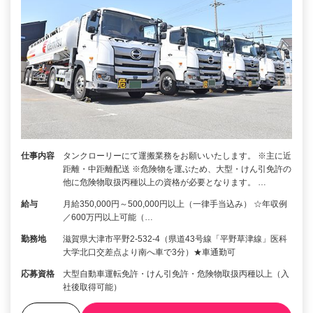
仕事内容
タンクローリーにて運搬業務をお願いいたします。 ※主に近
距離・中距離配送 ※危険物を運ぶため、大型・けん引免許の
他に危険物取扱丙種以上の資格が必要となります。 …
給与
月給350,000円～500,000円以上（一律手当込み） ☆年収例
／600万円以上可能（…
勤務地
滋賀県大津市平野2-532-4（県道43号線「平野草津線」医科
大学北口交差点より南へ車で3分）★車通勤可
応募資格
大型自動車運転免許・けん引免許・危険物取扱丙種以上（入
社後取得可能）