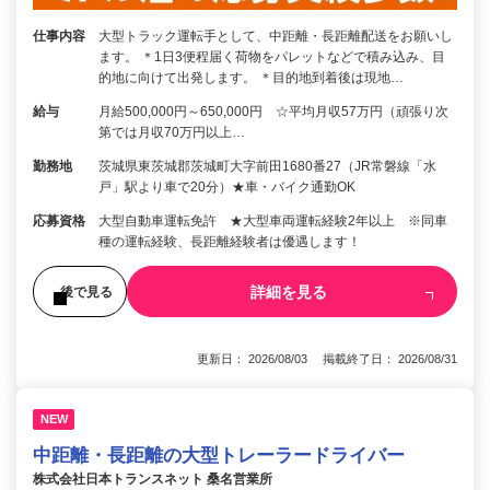
仕事内容
大型トラック運転手として、中距離・長距離配送をお願いし
ます。 ＊1日3便程届く荷物をパレットなどで積み込み、目
的地に向けて出発します。 ＊目的地到着後は現地…
給与
月給500,000円～650,000円 ☆平均月収57万円（頑張り次
第では月収70万円以上…
勤務地
茨城県東茨城郡茨城町大字前田1680番27（JR常磐線「水
戸」駅より車で20分）★車・バイク通勤OK
応募資格
大型自動車運転免許 ★大型車両運転経験2年以上 ※同車
種の運転経験、長距離経験者は優遇します！
詳細を見る
後で見る
更新日： 2026/08/03 掲載終了日： 2026/08/31
NEW
中距離・長距離の大型トレーラードライバー
株式会社日本トランスネット 桑名営業所