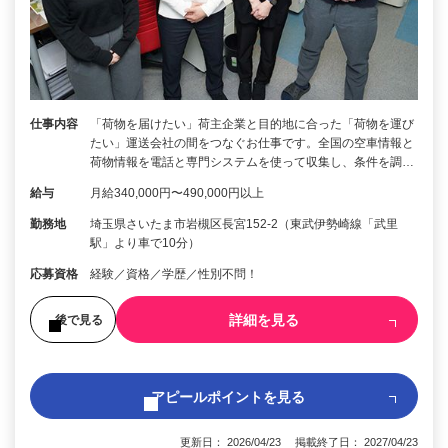
仕事内容
「荷物を届けたい」荷主企業と目的地に合った「荷物を運び
たい」運送会社の間をつなぐお仕事です。全国の空車情報と
荷物情報を電話と専門システムを使って収集し、条件を調…
給与
月給340,000円〜490,000円以上
勤務地
埼玉県さいたま市岩槻区長宮152-2（東武伊勢崎線「武里
駅」より車で10分）
応募資格
経験／資格／学歴／性別不問！
詳細を見る
後で見る
アピールポイントを見る
更新日： 2026/04/23 掲載終了日： 2027/04/23