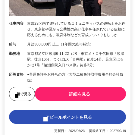
仕事内容
東京23区内で運行しているコミュニティバスの運転士をお任
せ。東京都や区から公共性の高い仕事を任されている信頼に
応えるためにも、教育体制などの育成ノウハウもしっか…
給与
月給300,000円以上（1年間の給与補填）
勤務地
東京都足立区綾瀬6-11-22（JR・東京メトロ千代田線「綾瀬
駅」徒歩16分、つくばEX「青井駅」徒歩14分、足立区はる
かぜ1号『綾瀬病院入口バス停』徒歩3分）
応募資格
●普通免許をお持ちの方（大型二種免許取得費用全額会社負
担）
詳細を見る
後で見る
アピールポイントを見る
更新日： 2026/06/23 掲載終了日： 2027/02/19