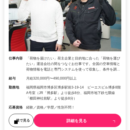
仕事内容
「荷物を届けたい」荷主企業と目的地に合った「荷物を運び
たい」運送会社の間をつなぐお仕事です。全国の空車情報と
荷物情報を電話と専門システムを使って収集し、条件を調…
給与
月給320,000円〜490,000円以上
勤務地
福岡県福岡市博多区博多駅前3-19-14 ビーエスビル博多8階
A号室（JR「博多駅」より徒歩8分、福岡市地下鉄七隈線
「櫛田神社前駅」より徒歩8分）
応募資格
経験／資格／学歴／性別不問！
詳細を見る
後で見る