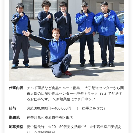
仕事内容
チルド商品など食品のルート配送。 大手配送センターから関
東近郊の店舗や物流センターへ中型トラック（3t）で配送す
るお仕事です。 ＼新規業務につき日中シフ…
給与
月給300,000円～400,000円 （一律手当を含む）
勤務地
神奈川県相模原市中央区田名
応募資格
要中型免許 ☆20～50代男女活躍中! ☆中高年採用実績あ
り ☆未経験歓迎