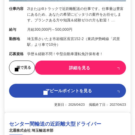
仕事内容
2tまたは4tトラックで近距離配送の仕事です。仕事量は豊富
にあるため、あなたの希望にピッタリの案件をお任せしま
す。ブランクある方や知識＆経験ゼロの方も歓迎！ …
給与
月給300,000円～500,000円
勤務地
埼玉県さいたま市岩槻区長宮152-2（東武伊勢崎線「武里
駅」より車で10分）
応募資格
学歴＆経験不問！中型自動車運転免許保有者！
詳細を見る
後で見る
アピールポイントを見る
更新日： 2026/04/23 掲載終了日： 2027/04/23
センター間輸送の近距離大型ドライバー
北通株式会社 埼玉輸送本部