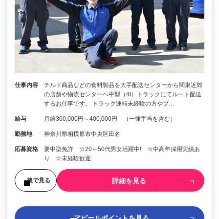
仕事内容
チルド商品などの食料製品を大手配送センターから関東近郊
の店舗や物流センターへ中型（4t）トラックにてルート配送
するお仕事です。 トラック運転未経験の方やブ…
給与
月給300,000円～400,000円 （一律手当を含む）
勤務地
神奈川県相模原市中央区田名
応募資格
要中型免許 ☆20～50代男女活躍中! ☆中高年採用実績あ
り ☆未経験歓迎
詳細を見る
後で見る
アピールポイントを見る