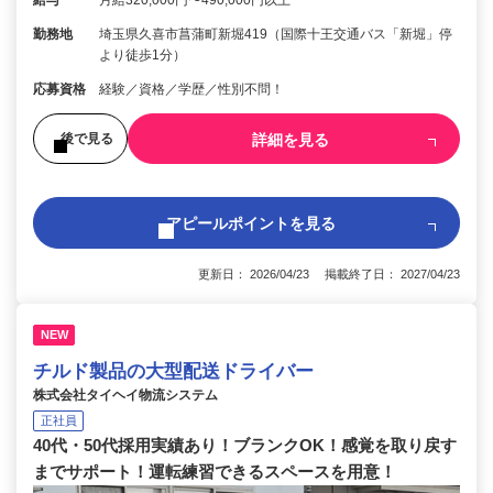
勤務地
埼玉県久喜市菖蒲町新堀419（国際十王交通バス「新堀」停
より徒歩1分）
応募資格
経験／資格／学歴／性別不問！
詳細を見る
後で見る
アピールポイントを見る
更新日： 2026/04/23 掲載終了日： 2027/04/23
NEW
チルド製品の大型配送ドライバー
株式会社タイヘイ物流システム
正社員
40代・50代採用実績あり！ブランクOK！感覚を取り戻す
までサポート！運転練習できるスペースを用意！