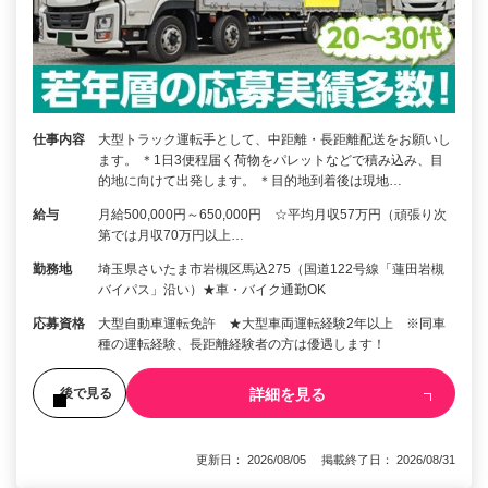
仕事内容
大型トラック運転手として、中距離・長距離配送をお願いし
ます。 ＊1日3便程届く荷物をパレットなどで積み込み、目
的地に向けて出発します。 ＊目的地到着後は現地…
給与
月給500,000円～650,000円 ☆平均月収57万円（頑張り次
第では月収70万円以上…
勤務地
埼玉県さいたま市岩槻区馬込275（国道122号線「蓮田岩槻
バイパス」沿い）★車・バイク通勤OK
応募資格
大型自動車運転免許 ★大型車両運転経験2年以上 ※同車
種の運転経験、長距離経験者の方は優遇します！
詳細を見る
後で見る
更新日： 2026/08/05 掲載終了日： 2026/08/31