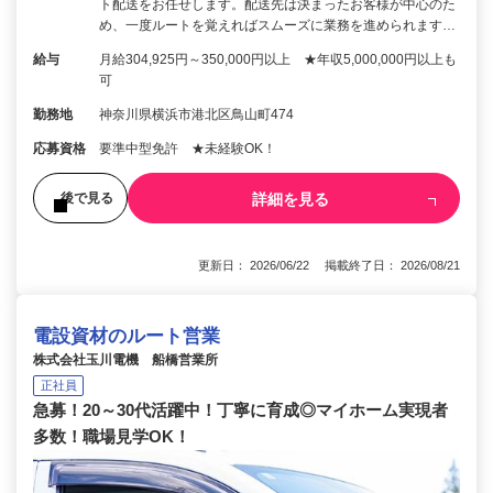
ト配送をお任せします。配送先は決まったお客様が中心のた
め、一度ルートを覚えればスムーズに業務を進められます…
給与
月給304,925円～350,000円以上 ★年収5,000,000円以上も
可
勤務地
神奈川県横浜市港北区鳥山町474
応募資格
要準中型免許 ★未経験OK！
詳細を見る
後で見る
更新日： 2026/06/22 掲載終了日： 2026/08/21
電設資材のルート営業
株式会社玉川電機 船橋営業所
正社員
急募！20～30代活躍中！丁寧に育成◎マイホーム実現者
多数！職場見学OK！