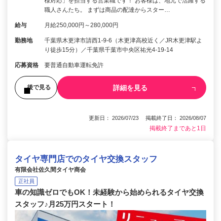
様対応」を担当する営業職です！ お客様は、地元で活躍する
職人さんたち。 まずは商品の配達からスター…
給与
月給250,000円～280,000円
勤務地
千葉県木更津市請西1-9-6（木更津高校近く／JR木更津駅よ
り徒歩15分）／千葉県千葉市中央区祐光4-19-14
応募資格
要普通自動車運転免許
詳細を見る
後で見る
更新日： 2026/07/23 掲載終了日： 2026/08/07
掲載終了まであと1日
タイヤ専門店でのタイヤ交換スタッフ
有限会社佐久間タイヤ商会
正社員
車の知識ゼロでもOK！未経験から始められるタイヤ交換
スタッフ♪月25万円スタート！