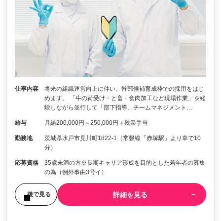
仕事内容
将来の組織運営向上に伴い、幹部候補育成枠での採用をはじ
めます。 「牛の荷受け・と畜・食肉加工など現場作業」を経
験しながら並行して「部下指導、チームマネジメント…
給与
月給200,000円～250,000円＋残業手当
勤務地
茨城県水戸市見川町1822-1（常磐線「赤塚駅」より車で10
分）
応募資格
35歳未満の方※長期キャリア形成を目的とした若年者の募集
の為（例外事由3号イ）
詳細を見る
後で見る