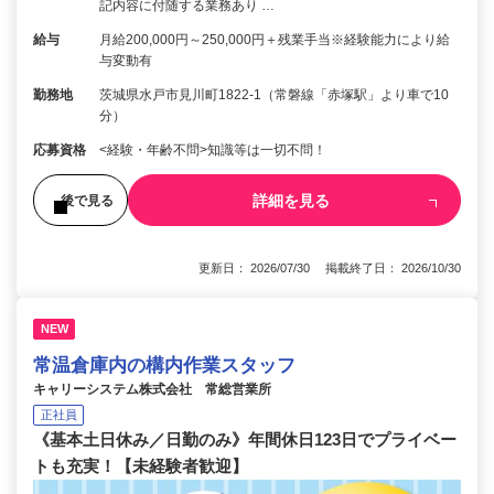
記内容に付随する業務あり …
給与
月給200,000円～250,000円＋残業手当※経験能力により給
与変動有
勤務地
茨城県水戸市見川町1822-1（常磐線「赤塚駅」より車で10
分）
応募資格
<経験・年齢不問>知識等は一切不問！
詳細を見る
後で見る
更新日： 2026/07/30 掲載終了日： 2026/10/30
NEW
常温倉庫内の構内作業スタッフ
キャリーシステム株式会社 常総営業所
正社員
《基本土日休み／日勤のみ》年間休日123日でプライベー
トも充実！【未経験者歓迎】