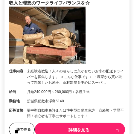
収入と理想のワークライフバランスを☆
仕事内容
未経験者歓迎！人々の暮らしに欠かせないお米の配送ドライ
バーを募集します。 ＜こんな仕事です＞ ・農家から買い取
って精米したお米を、食材卸屋を中心にスーパ…
給与
月給240,000円～260,000円＋各種手当
勤務地
茨城県稲敷市浮島6140
応募資格
要中型自動車免許または準中型自動車免許 ◎経験・学歴不
問！初心者も丁寧にサポートします！
詳細を見る
後で見る