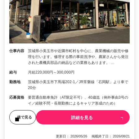
仕事内容
茨城県小美玉市や近隣市町村を中心に、農業機械の販売や修
理を行います。修理する際の事前洗浄や、農家さんから発注
された農機具部品の納品などの業務もあります。 …
給与
月給220,000円～300,000円
勤務地
茨城県小美玉市下馬場202-1／JR常磐線「石岡駅」より車で
20分
応募資格
要普通自動車免許（AT限定不可）、40歳迄（例外事由3号の
イ／経験不問・長期勤務によるキャリア形成のため）
詳細を見る
後で見る
更新日： 2026/05/26 掲載終了日： 2026/08/21