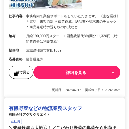
仕事内容
事務所内で業務サポートをしていただきます。 《主な業務》
＊電話・来客応対 ＊伝票作成、納品書や請求書のチェック
＊商品発送時の送り状の作成など …
給与
月給190,000円スタート＋固定残業代8時間分11,320円（時
間超過分は別途支給）
勤務地
茨城県稲敷市甘田1689
応募資格
要普通免許
詳細を見る
後で見る
更新日： 2026/07/17 掲載終了日： 2026/08/28
有機野菜などの物流業務スタッフ
有限会社アグリクリエイト
正社員
＼未経験者も大歓迎！／こだわり野菜の集荷から出荷ま