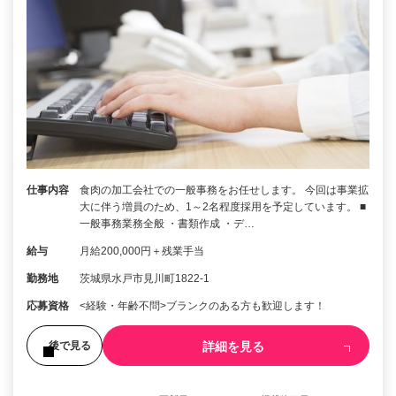
仕事内容
食肉の加工会社での一般事務をお任せします。 今回は事業拡
大に伴う増員のため、1～2名程度採用を予定しています。 ■
一般事務業務全般 ・書類作成 ・デ…
給与
月給200,000円＋残業手当
勤務地
茨城県水戸市見川町1822-1
応募資格
<経験・年齢不問>ブランクのある方も歓迎します！
詳細を見る
後で見る