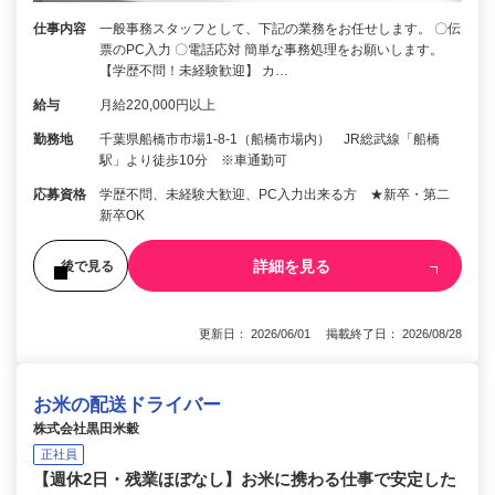
仕事内容
一般事務スタッフとして、下記の業務をお任せします。 〇伝
票のPC入力 〇電話応対 簡単な事務処理をお願いします。
【学歴不問！未経験歓迎】 カ…
給与
月給220,000円以上
勤務地
千葉県船橋市市場1-8-1（船橋市場内） JR総武線「船橋
駅」より徒歩10分 ※車通勤可
応募資格
学歴不問、未経験大歓迎、PC入力出来る方 ★新卒・第二
新卒OK
詳細を見る
後で見る
更新日： 2026/06/01 掲載終了日： 2026/08/28
お米の配送ドライバー
株式会社黒田米穀
正社員
【週休2日・残業ほぼなし】お米に携わる仕事で安定した