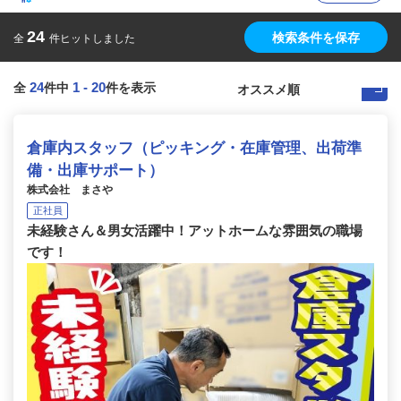
24
検索条件を保存
全
件ヒットしました
24
1
-
20
全
件中
件を表示
倉庫内スタッフ（ピッキング・在庫管理、出荷準
備・出庫サポート）
株式会社 まさや
正社員
未経験さん＆男女活躍中！アットホームな雰囲気の職場
です！