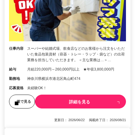
仕事内容
スーパーや結婚式場、飲食店などのお客様から注文をいただ
いた食品包装資材（容器・トレー・ラップ・袋など）の出荷
業務を担当していただきます。 ＜主な業務は…＞…
給与
月給220,000円～260,000円以上 ★年収3,800,000円
勤務地
神奈川県横浜市港北区鳥山町474
応募資格
未経験OK！
詳細を見る
後で見る
更新日： 2026/06/22 掲載終了日： 2026/08/21