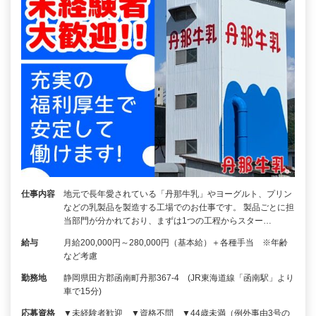
仕事内容
地元で長年愛されている「丹那牛乳」やヨーグルト、プリン
などの乳製品を製造する工場でのお仕事です。 製品ごとに担
当部門が分かれており、まずは1つの工程からスター…
給与
月給200,000円～280,000円（基本給）＋各種手当 ※年齢
など考慮
勤務地
静岡県田方郡函南町丹那367-4 (JR東海道線「函南駅」より
車で15分)
応募資格
▼未経験者歓迎 ▼資格不問 ▼44歳未満（例外事由3号の