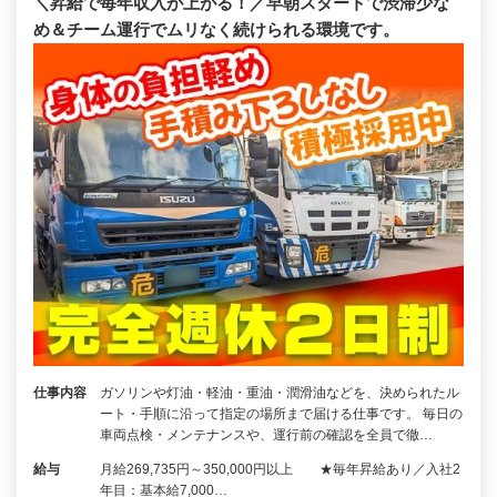
＼昇給で毎年収入が上がる！／早朝スタートで渋滞少な
め＆チーム運行でムリなく続けられる環境です。
仕事内容
ガソリンや灯油・軽油・重油・潤滑油などを、決められたル
ート・手順に沿って指定の場所まで届ける仕事です。 毎日の
車両点検・メンテナンスや、運行前の確認を全員で徹…
給与
月給269,735円～350,000円以上 ★毎年昇給あり／入社2
年目：基本給7,000…