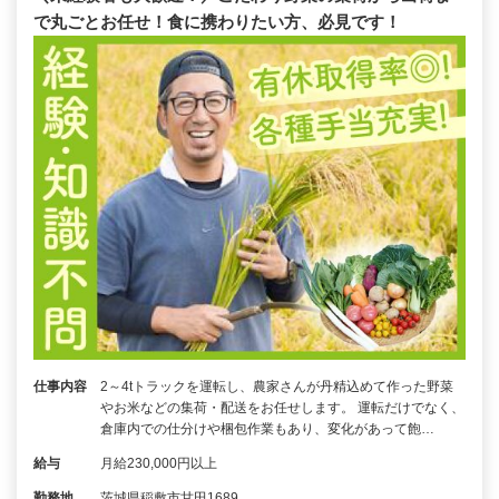
で丸ごとお任せ！食に携わりたい方、必見です！
仕事内容
2～4tトラックを運転し、農家さんが丹精込めて作った野菜
やお米などの集荷・配送をお任せします。 運転だけでなく、
倉庫内での仕分けや梱包作業もあり、変化があって飽…
給与
月給230,000円以上
勤務地
茨城県稲敷市甘田1689