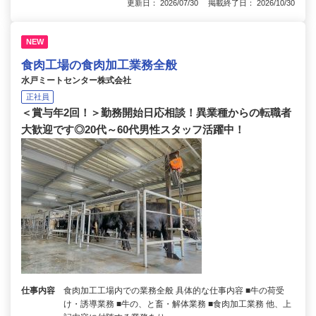
更新日： 2026/07/30 掲載終了日： 2026/10/30
NEW
食肉工場の食肉加工業務全般
水戸ミートセンター株式会社
正社員
＜賞与年2回！＞勤務開始日応相談！異業種からの転職者
大歓迎です◎20代～60代男性スタッフ活躍中！
仕事内容
食肉加工工場内での業務全般 具体的な仕事内容 ■牛の荷受
け・誘導業務 ■牛の、と畜・解体業務 ■食肉加工業務 他、上