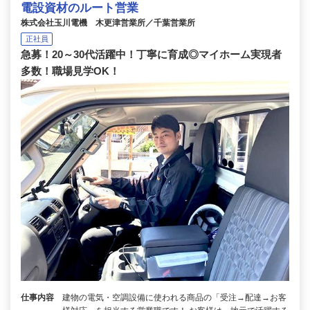
電設資材のルート営業
株式会社玉川電機 木更津営業所／千葉営業所
正社員
急募！20～30代活躍中！丁寧に育成◎マイホーム実現者
多数！職場見学OK！
仕事内容
建物の電気・空調設備に使われる商品の「受注→配達→お客