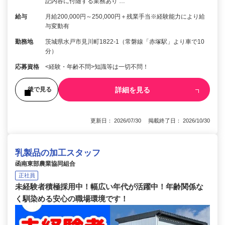
記内容に付随する業務あり …
給与
月給200,000円～250,000円＋残業手当※経験能力により給
与変動有
勤務地
茨城県水戸市見川町1822-1（常磐線「赤塚駅」より車で10
分）
応募資格
<経験・年齢不問>知識等は一切不問！
詳細を見る
後で見る
更新日： 2026/07/30 掲載終了日： 2026/10/30
乳製品の加工スタッフ
函南東部農業協同組合
正社員
未経験者積極採用中！幅広い年代が活躍中！年齢関係な
く馴染める安心の職場環境です！