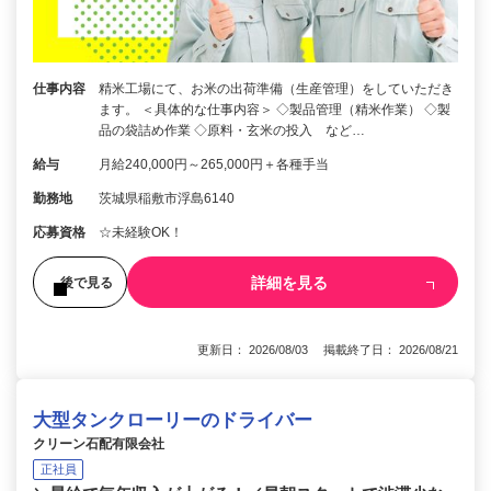
仕事内容
精米工場にて、お米の出荷準備（生産管理）をしていただき
ます。 ＜具体的な仕事内容＞ ◇製品管理（精米作業） ◇製
品の袋詰め作業 ◇原料・玄米の投入 など…
給与
月給240,000円～265,000円＋各種手当
勤務地
茨城県稲敷市浮島6140
応募資格
☆未経験OK！
詳細を見る
後で見る
更新日： 2026/08/03 掲載終了日： 2026/08/21
大型タンクローリーのドライバー
クリーン石配有限会社
正社員