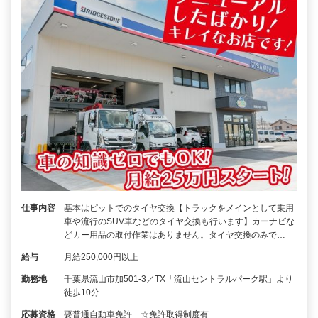
仕事内容
基本はピットでのタイヤ交換【トラックをメインとして乗用
車や流行のSUV車などのタイヤ交換も行います】カーナビな
どカー用品の取付作業はありません。タイヤ交換のみで…
給与
月給250,000円以上
勤務地
千葉県流山市加501-3／TX「流山セントラルパーク駅」より
徒歩10分
応募資格
要普通自動車免許 ☆免許取得制度有