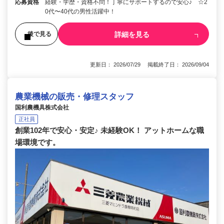
応募資格
経験・学歴・資格不問！丁寧にサポートするので安心♪ ☆2
0代〜40代の男性活躍中！
詳細を見る
後で見る
更新日： 2026/07/29 掲載終了日： 2026/09/04
農業機械の販売・修理スタッフ
国利農機具株式会社
正社員
創業102年で安心・安定♪ 未経験OK！ アットホームな職
場環境です。