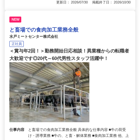
更新日： 2026/07/30 掲載終了日： 2026/10/30
NEW
と畜場での食肉加工業務全般
水戸ミートセンター株式会社
正社員
＜賞与年2回！＞勤務開始日応相談！異業種からの転職者
大歓迎です◎20代～60代男性スタッフ活躍中！
仕事内容
と畜場での食肉加工業務全般 具体的な仕事内容 ■牛の荷受
け・誘導業務 ■牛の、と畜・解体業務 ■食肉加工業務 他、上