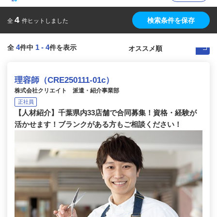
4
検索条件を保存
全
件ヒットしました
4
1
-
4
全
件中
件を表示
理容師（CRE250111-01c）
株式会社クリエイト 派遣・紹介事業部
正社員
【人材紹介】千葉県内33店舗で合同募集！資格・経験が
活かせます！ブランクがある方もご相談ください！