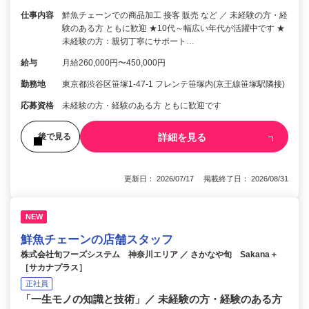
仕事内容
鮮魚チェーンでの商品加工 接客 販売 など ／ 未経験の方・経
験のある方 ともに歓迎 ★10代～幅広い年代が活躍中です ★
未経験の方：親切丁寧にサポート…
給与
月給260,000円〜450,000円
勤務地
東京都渋谷区笹塚1-47-1 フレンテ笹塚内(京王線笹塚駅隣接)
応募資格
未経験の方・経験のある方 ともに歓迎です
詳細を見る
後で見る
更新日： 2026/07/17 掲載終了日： 2026/08/31
NEW
鮮魚チェーンの店舗スタッフ
株式会社旬フーズシステム 神奈川エリア ／ さかなや旬 Sakana＋
［サカナプラス］
正社員
「一生モノの知識と技術」／ 未経験の方・経験のある方