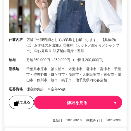
仕事内容
店舗での理容師としての業務をお願いします。 【具体的に
は】 お客様のお出迎え ◎施術（カット／顔そり／シャンプ
ー） ◎お見送り ◎店舗内清掃・整理…
給与
月給250,000円～350,000円 （中間生200,000円）
勤務地
千葉県市原市・袖ヶ浦市・木更津市・君津市・富津市・千葉
市・習志野市・鎌ケ谷市・茂原市・大網白里市・東金市・館
山市・鴨川市・旭市・銚子市 他千葉県内の各店舗
応募資格
理容師免許 ※定年65歳
詳細を見る
後で見る
更新日： 2026/06/09 掲載終了日： 2026/09/18