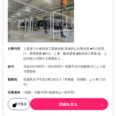
仕事内容
と畜場での食肉加工業務全般 具体的な仕事内容 ■牛の荷受
け・誘導業務 ■牛の、と畜・解体業務 ■食肉加工業務 他、上
記内容に付随する業務あり …
給与
月給200,000円～250,000円＋残業手当※経験能力により給
与変動有
勤務地
茨城県水戸市見川町1822-1（常磐線「赤塚駅」より車で10
分）
応募資格
<経験・年齢不問>知識等は一切不問！
詳細を見る
後で見る