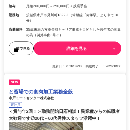
給与
月給200,000円～250,000円＋残業手当
勤務地
茨城県水戸市見川町1822-1（常磐線「赤塚駅」より車で10
分）
応募資格
35歳未満の方※長期キャリア形成を目的とした若年者の募集
の為（例外事由3号イ）
詳細を見る
後で見る
更新日： 2026/07/30 掲載終了日： 2026/10/30
NEW
と畜場での食肉加工業務全般
水戸ミートセンター株式会社
正社員
＜賞与年2回！＞勤務開始日応相談！異業種からの転職者
大歓迎です◎20代～60代男性スタッフ活躍中！