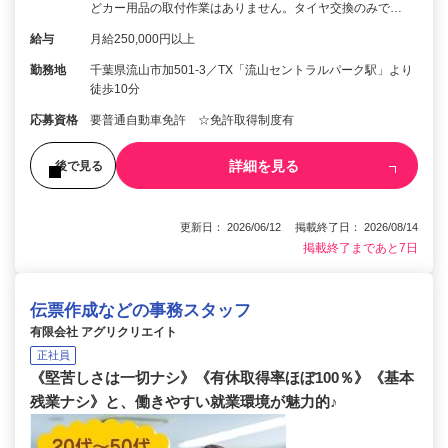
どカー用品の取付作業はありません。タイヤ交換のみで…
給与
月給250,000円以上
勤務地
千葉県流山市加501-3／TX「流山セントラルパーク駅」より
徒歩10分
応募資格
要普通自動車免許 ☆免許取得制度有
詳細を見る
後で見る
更新日： 2026/06/12 掲載終了日： 2026/08/14
掲載終了まであと7日
伝票作成などの事務スタッフ
有限会社 アグリクリエイト
正社員
《堅苦しさは一切ナシ》《有休取得率ほぼ100％》《基本
残業ナシ》と、働きやすい就業環境が魅力的♪