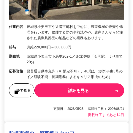
仕事内容
茨城県小美玉市や近隣市町村を中心に、農業機械の販売や修
理を行います。修理する際の事前洗浄や、農家さんから発注
された農機具部品の納品などの業務もあります。 …
給与
月給220,000円～300,000円
勤務地
茨城県小美玉市下馬場202-1／JR常磐線「石岡駅」より車で
20分
応募資格
要普通自動車免許（AT限定不可）、40歳迄（例外事由3号の
イ／経験不問・長期勤務によるキャリア形成のため）
詳細を見る
後で見る
更新日： 2026/05/26 掲載終了日： 2026/08/21
掲載終了まであと14日