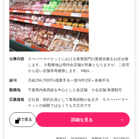
仕事内容
スーパーマーケットにおける青果部門の業務全般をお任せ致
します。 ※勤務地は県内全店舗が対象となりますが、ご自宅
から近い店舗等考慮致します。 https:…
給与
月給294,700円+残業手当＋賞与年2回＋各種手当
勤務地
千葉県内南房総を中心とした各店舗 ※全店舗 車通勤可
応募資格
正社員・契約社員として青果経験がある方 ※スーパーマー
ケットの経験ではなくても大丈夫です
詳細を見る
後で見る
更新日： 2026/06/01 掲載終了日： 2027/05/21