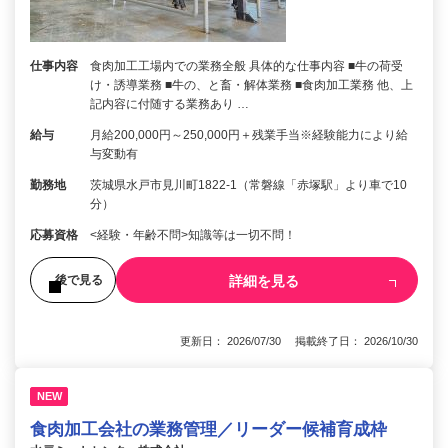
仕事内容
食肉加工工場内での業務全般 具体的な仕事内容 ■牛の荷受
け・誘導業務 ■牛の、と畜・解体業務 ■食肉加工業務 他、上
記内容に付随する業務あり …
給与
月給200,000円～250,000円＋残業手当※経験能力により給
与変動有
勤務地
茨城県水戸市見川町1822-1（常磐線「赤塚駅」より車で10
分）
応募資格
<経験・年齢不問>知識等は一切不問！
詳細を見る
後で見る
更新日： 2026/07/30 掲載終了日： 2026/10/30
NEW
食肉加工会社の業務管理／リーダー候補育成枠