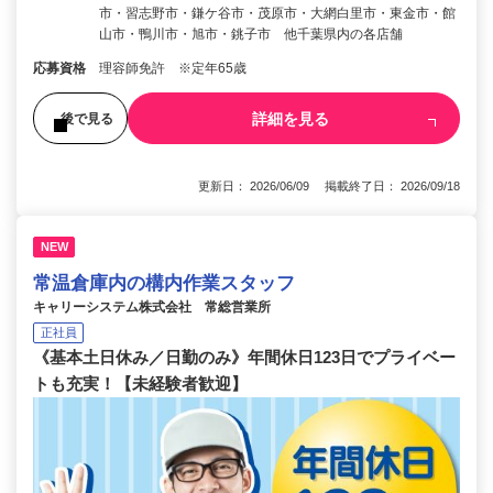
市・習志野市・鎌ケ谷市・茂原市・大網白里市・東金市・館
山市・鴨川市・旭市・銚子市 他千葉県内の各店舗
応募資格
理容師免許 ※定年65歳
詳細を見る
後で見る
更新日： 2026/06/09 掲載終了日： 2026/09/18
NEW
常温倉庫内の構内作業スタッフ
キャリーシステム株式会社 常総営業所
正社員
《基本土日休み／日勤のみ》年間休日123日でプライベー
トも充実！【未経験者歓迎】