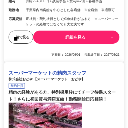
給与
月給294,700円＋残業手当＋賞与年2回＋各種手当
勤務地
千葉県内南房総を中心とした各店舗 ※全店舗 車通勤可
応募資格
正社員・契約社員として鮮魚経験がある方 ※スーパーマー
ケットの経験ではなくても大丈夫です
詳細を見る
後で見る
更新日： 2026/06/01 掲載終了日： 2027/05/21
スーパーマーケットの精肉スタッフ
株式会社おどや 【スーパーマーケット おどや】
契約社員
精肉の経験がある方、特別採用枠にてチーフ待遇スター
ト！さらに初回賞与満額支給！勤務開始日応相談！