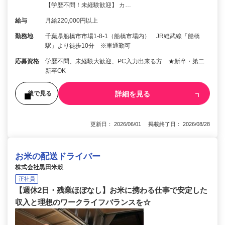
【学歴不問！未経験歓迎】 カ…
給与
月給220,000円以上
勤務地
千葉県船橋市市場1-8-1（船橋市場内） JR総武線「船橋
駅」より徒歩10分 ※車通勤可
応募資格
学歴不問、未経験大歓迎、PC入力出来る方 ★新卒・第二
新卒OK
詳細を見る
後で見る
更新日： 2026/06/01 掲載終了日： 2026/08/28
お米の配送ドライバー
株式会社黒田米穀
正社員
【週休2日・残業ほぼなし】お米に携わる仕事で安定した
収入と理想のワークライフバランスを☆