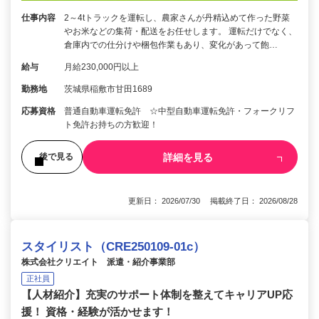
仕事内容
2～4tトラックを運転し、農家さんが丹精込めて作った野菜
やお米などの集荷・配送をお任せします。 運転だけでなく、
倉庫内での仕分けや梱包作業もあり、変化があって飽…
給与
月給230,000円以上
勤務地
茨城県稲敷市甘田1689
応募資格
普通自動車運転免許 ☆中型自動車運転免許・フォークリフ
ト免許お持ちの方歓迎！
詳細を見る
後で見る
更新日： 2026/07/30 掲載終了日： 2026/08/28
スタイリスト（CRE250109-01c）
株式会社クリエイト 派遣・紹介事業部
正社員
【人材紹介】充実のサポート体制を整えてキャリアUP応
援！ 資格・経験が活かせます！