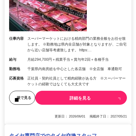
仕事内容
スーパーマーケットにおける精肉部門の業務全般をお任せ致
します。 ※勤務地は県内全店舗が対象となりますが、ご自宅
から近い店舗等考慮致します。 https:…
給与
月給294,700円＋残業手当＋賞与年2回＋各種手当
勤務地
千葉県内南房総を中心とした各店舗 ※全店舗 車通勤可
応募資格
正社員・契約社員として精肉経験がある方 ※スーパーマー
ケットの経験ではなくても大丈夫です
詳細を見る
後で見る
更新日： 2026/06/01 掲載終了日： 2027/05/21
タイヤ専門店でのタイヤ交換スタッフ