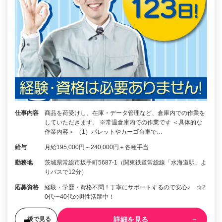
仕事内容
商品を荷受けし、在庫・データ管理など、倉庫内での作業を
していただきます。 ※常温倉庫内での作業です ＜具体的な
作業内容＞ （1）パレットやカーゴ台車で…
給与
月給195,000円～240,000円＋各種手当
勤務地
茨城県常総市坂手町5687-1（関東鉄道常総線「水海道駅」よ
りバスで12分）
応募資格
経験・学歴・資格不問！丁寧にサポートするので安心♪ ☆2
0代〜40代の男性活躍中！
詳細を見る
後で見る