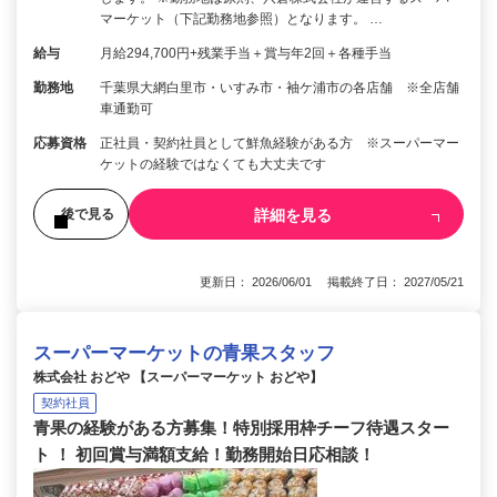
マーケット（下記勤務地参照）となります。 …
給与
月給294,700円+残業手当＋賞与年2回＋各種手当
勤務地
千葉県大網白里市・いすみ市・袖ケ浦市の各店舗 ※全店舗
車通勤可
応募資格
正社員・契約社員として鮮魚経験がある方 ※スーパーマー
ケットの経験ではなくても大丈夫です
詳細を見る
後で見る
更新日： 2026/06/01 掲載終了日： 2027/05/21
スーパーマーケットの青果スタッフ
株式会社 おどや 【スーパーマーケット おどや】
契約社員
青果の経験がある方募集！特別採用枠チーフ待遇スター
ト ！ 初回賞与満額支給！勤務開始日応相談！