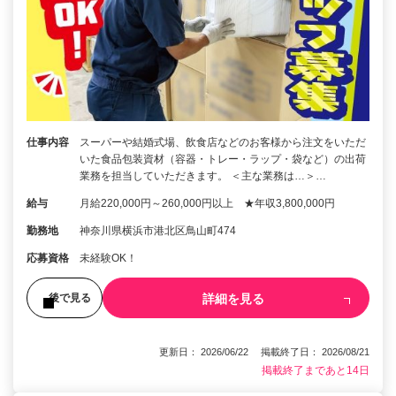
仕事内容
スーパーや結婚式場、飲食店などのお客様から注文をいただ
いた食品包装資材（容器・トレー・ラップ・袋など）の出荷
業務を担当していただきます。 ＜主な業務は…＞…
給与
月給220,000円～260,000円以上 ★年収3,800,000円
勤務地
神奈川県横浜市港北区鳥山町474
応募資格
未経験OK！
詳細を見る
後で見る
更新日： 2026/06/22 掲載終了日： 2026/08/21
掲載終了まであと14日