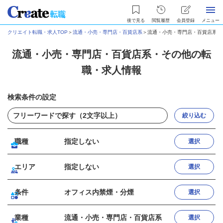
後で見る
閲覧履歴
会員登録
メニュー
クリエイト転職・求人TOP
＞
流通・小売・専門店・百貨店系
＞
流通・小売・専門店・百貨店系・
流通・小売・専門店・百貨店系・その他の転
職・求人情報
検索条件の設定
絞り込む
職種
指定しない
選択
エリア
指定しない
選択
条件
オフィス内禁煙・分煙
選択
業種
流通・小売・専門店・百貨店系
選択