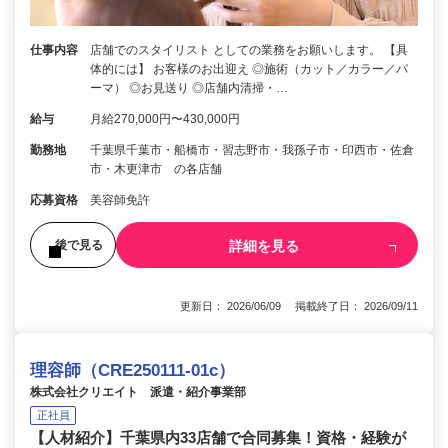
仕事内容
店舗でのスタイリスト としての業務をお願いします。 【具
体的には】 お客様のお出迎え ◎施術（カット／カラー／パ
ーマ） ◎お見送り ◎店舗内清掃・…
給与
月給270,000円〜430,000円
勤務地
千葉県千葉市・船橋市・習志野市・我孫子市・印西市・佐倉
市・木更津市 の各店舗
応募資格
美容師免許
詳細を見る
後で見る
更新日： 2026/06/09 掲載終了日： 2026/09/11
理容師（CRE250111-01c）
株式会社クリエイト 派遣・紹介事業部
正社員
【人材紹介】千葉県内33店舗で合同募集！資格・経験が