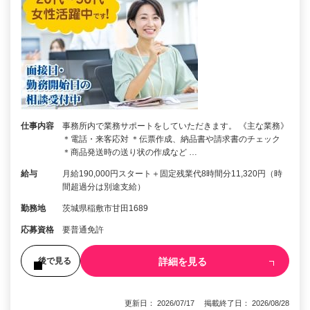
仕事内容
事務所内で業務サポートをしていただきます。 《主な業務》
＊電話・来客応対 ＊伝票作成、納品書や請求書のチェック
＊商品発送時の送り状の作成など …
給与
月給190,000円スタート＋固定残業代8時間分11,320円（時
間超過分は別途支給）
勤務地
茨城県稲敷市甘田1689
応募資格
要普通免許
詳細を見る
後で見る
更新日： 2026/07/17 掲載終了日： 2026/08/28