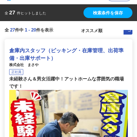
27
検索条件を保存
全
件ヒットしました
27
1
-
20
全
件中
件を表示
倉庫内スタッフ（ピッキング・在庫管理、出荷準
備・出庫サポート）
株式会社 まさや
正社員
未経験さん＆男女活躍中！アットホームな雰囲気の職場
です！