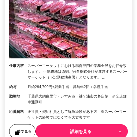
仕事内容
スーパーマーケットにおける精肉部門の業務全般をお任せ致
します。 ※勤務地は原則、宍倉株式会社が運営するスーパー
マーケット（下記勤務地参照）となります。 …
給与
月給294,700円+残業手当＋賞与年2回＋各種手当
勤務地
千葉県大網白里市・いすみ市・袖ケ浦市の各店舗 ※全店舗
車通勤可
応募資格
正社員・契約社員として鮮魚経験がある方 ※スーパーマー
ケットの経験ではなくても大丈夫です
詳細を見る
後で見る