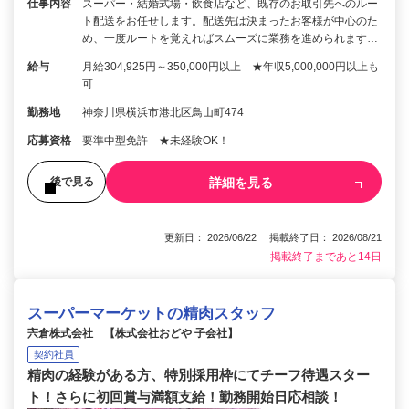
仕事内容
スーパー・結婚式場・飲食店など、既存のお取引先へのルー
ト配送をお任せします。配送先は決まったお客様が中心のた
め、一度ルートを覚えればスムーズに業務を進められます…
給与
月給304,925円～350,000円以上 ★年収5,000,000円以上も
可
勤務地
神奈川県横浜市港北区鳥山町474
応募資格
要準中型免許 ★未経験OK！
詳細を見る
後で見る
更新日： 2026/06/22 掲載終了日： 2026/08/21
掲載終了まであと14日
スーパーマーケットの精肉スタッフ
宍倉株式会社 【株式会社おどや 子会社】
契約社員
精肉の経験がある方、特別採用枠にてチーフ待遇スター
ト！さらに初回賞与満額支給！勤務開始日応相談！