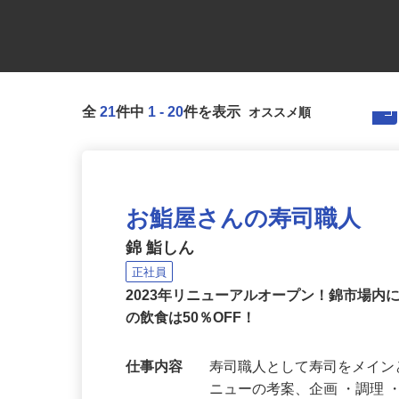
全
21
件中
1
-
20
件を表示
お鮨屋さんの寿司職人
錦 鮨しん
正社員
2023年リニューアルオープン！錦市場
の飲食は50％OFF！
仕事内容
寿司職人として寿司をメイン