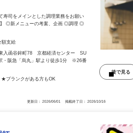
大衆居酒屋で職人になりませんか☆グルー
して寿司をメインとした調理業務をお願い
】 ◎新メニューの考案、企画 ◎調理 ◎
費全額支給
東入函谷鉾町78 京都経済センター SU
」駅・阪急「烏丸」駅より徒歩1分 ※26番
後で見
 ★ブランクがある方もOK
更新日： 2026/06/01 掲載終了日： 2026/10/16