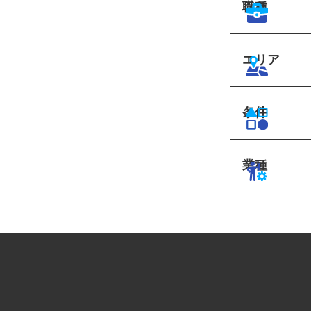
職種
エリア
条件
業種