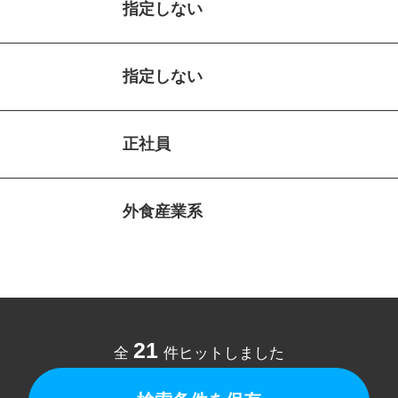
指定しない
指定しない
正社員
外食産業系
21
全
件ヒットしました