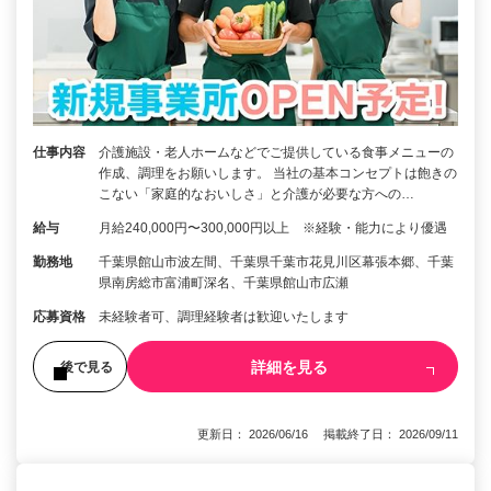
仕事内容
介護施設・老人ホームなどでご提供している食事メニューの
作成、調理をお願いします。 当社の基本コンセプトは飽きの
こない「家庭的なおいしさ」と介護が必要な方への…
給与
月給240,000円〜300,000円以上 ※経験・能力により優遇
勤務地
千葉県館山市波左間、千葉県千葉市花見川区幕張本郷、千葉
県南房総市富浦町深名、千葉県館山市広瀬
応募資格
未経験者可、調理経験者は歓迎いたします
詳細を見る
後で見る
更新日： 2026/06/16 掲載終了日： 2026/09/11