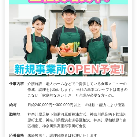
仕事内容
介護施設・老人ホームなどでご提供している食事メニューの
作成、調理をお願いします。 当社の基本コンセプトは飽きの
こない「家庭的なおいしさ」と介護が必要な方への…
給与
月給240,000円〜300,000円以上 ※経験・能力により優遇
勤務地
神奈川県足柄下郡湯河原町福浦吉浜、神奈川県足柄下郡湯河
原町土肥、神奈川県横浜市瀬谷区相沢、神奈川県相模原市南
区相南、神奈川県高座郡寒川町倉見
応募資格
未経験者可、調理経験者は歓迎いたします