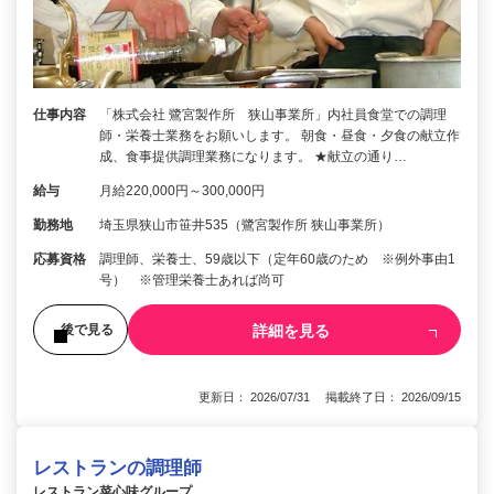
仕事内容
「株式会社 鷺宮製作所 狭山事業所」内社員食堂での調理
師・栄養士業務をお願いします。 朝食・昼食・夕食の献立作
成、食事提供調理業務になります。 ★献立の通り…
給与
月給220,000円～300,000円
勤務地
埼玉県狭山市笹井535（鷺宮製作所 狭山事業所）
応募資格
調理師、栄養士、59歳以下（定年60歳のため ※例外事由1
号） ※管理栄養士あれば尚可
詳細を見る
後で見る
更新日： 2026/07/31 掲載終了日： 2026/09/15
レストランの調理師
レストラン菜心味グループ