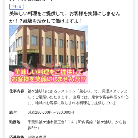
正社員
美味しい料理をご提供して、お客様を笑顔にしません
か！？経験を活かして働けますよ！
仕事内容
袖ケ浦駅前にあるレストラン「菜心味」で、調理スタッフと
してご活躍いただきます。 当店では、定食や宴会料理を中心
に、地域のお客様に親しまれる料理をご提供していま…
給与
月給280,000円～380,000円
勤務地
千葉県袖ケ浦市福王台1-1-4（JR内房線「袖ケ浦駅」から徒
歩5分）
応募資格
経験者優遇！