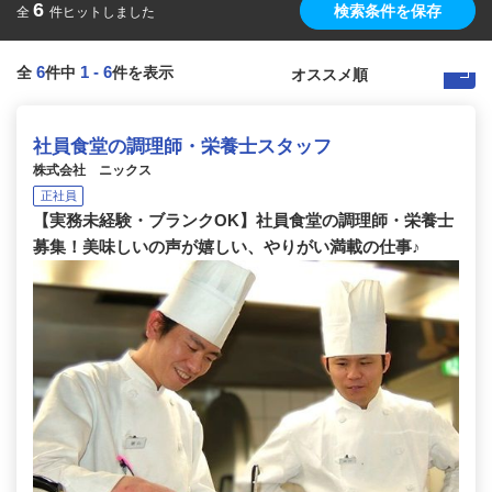
6
検索条件を保存
全
件ヒットしました
6
1
-
6
全
件中
件を表示
社員食堂の調理師・栄養士スタッフ
株式会社 ニックス
正社員
【実務未経験・ブランクOK】社員食堂の調理師・栄養士
募集！美味しいの声が嬉しい、やりがい満載の仕事♪