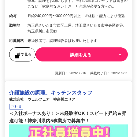
作成、調理をお願いします。 当社の基本コンセプトは飽きの
こない「家庭的なおいしさ」と介護が必要な方への…
給与
月給240,000円〜300,000円以上 ※経験・能力により優遇
勤務地
埼玉県さいたま市西区土屋、埼玉県さいたま市中央区鈴谷、
埼玉県川口市元郷
応募資格
未経験者可、調理経験者は歓迎いたします
詳細を見る
後で見る
更新日： 2026/06/16 掲載終了日： 2026/09/11
介護施設の調理、キッチンスタッフ
株式会社 ウェルフェア 神奈川エリア
正社員
＜入社ボーナスあり！＞未経験者OK！スピード昇給＆昇
進可能！神奈川県内5事業所で募集中！