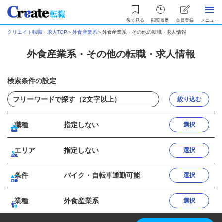
後で見る
閲覧履歴
会員登録
メニュー
クリエイト転職・求人TOP
＞
外食産業系
＞
外食産業系・その他の転職・求人情報
外食産業系・その他の転職・求人情報
検索条件の設定
絞り込む
職種
指定しない
選択
エリア
指定しない
選択
条件
バイク・自転車通勤可能
選択
業種
外食産業系
選択