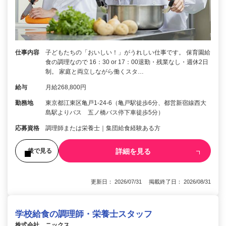
仕事内容
子どもたちの「おいしい！」がうれしい仕事です。 保育園給
食の調理なので 16：30 or 17：00退勤・残業なし・週休2日
制。 家庭と両立しながら働くスタ…
給与
月給268,800円
勤務地
東京都江東区亀戸1-24-6（亀戸駅徒歩6分、都営新宿線西大
島駅よりバス 五ノ橋バス停下車徒歩5分）
応募資格
調理師または栄養士｜集団給食経験ある方
詳細を見る
後で見る
更新日： 2026/07/31 掲載終了日： 2026/08/31
学校給食の調理師・栄養士スタッフ
株式会社 ニックス