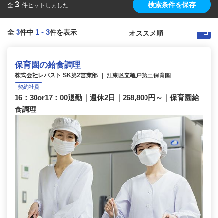
3
検索条件を保存
全
件ヒットしました
3
1
-
3
全
件中
件を表示
保育園の給食調理
株式会社レパスト SK第2営業部 ｜ 江東区立亀戸第三保育園
契約社員
16：30or17：00退勤｜週休2日｜268,800円～｜保育園給
食調理