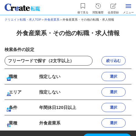
後で見る
閲覧履歴
会員登録
メニュー
クリエイト転職・求人TOP
＞
外食産業系
＞
外食産業系・その他の転職・求人情報
外食産業系・その他の転職・求人情報
検索条件の設定
絞り込む
職種
指定しない
選択
エリア
指定しない
選択
条件
年間休日120日以上
選択
業種
外食産業系
選択