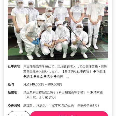
仕事内容
戸田翔陽高等学校にて、現場責任者としての管理業務・調理
業務全般をお願いします。 【具体的な仕事内容】 ◆下処理
◆調理 ◆盛込 ◆洗浄 ◆清掃 …
給与
月給240,000円～300,000円
勤務地
埼玉県戸田市新曽1093（戸田翔陽高等学校）※JR埼京線
「戸田駅」より徒歩5分
応募資格
調理師、59歳以下（定年60歳のため ※例外事由1号）