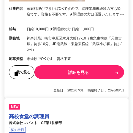
仕事内容
家庭料理ができればOKですので、調理業務未経験の方も歓
迎です。資格も不要です。★調理師の方は優遇いたします ---
--------------------…
給与
日給10,000円 ★調理師の方 日給11,000円
勤務地
神奈川県川崎市中原区木月大町17-10（東急東横線「元住吉
駅」徒歩10分、JR南武線・東急東横線「武蔵小杉駅」徒歩1
5分）
応募資格
未経験でOKです 資格不要
詳細を見る
後で見る
更新日： 2026/07/31 掲載終了日： 2026/08/31
NEW
高校食堂の調理員
株式会社レパスト CF第1営業部
契約社員