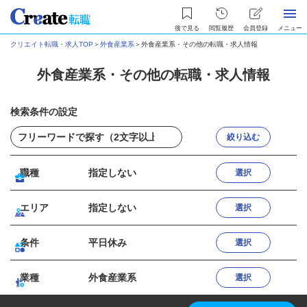
後で見る
閲覧履歴
会員登録
メニュー
クリエイト転職・求人TOP
＞
外食産業系
＞
外食産業系・その他の転職・求人情報
外食産業系・その他の転職・求人情報
検索条件の設定
絞り込む
職種
指定しない
選択
エリア
指定しない
選択
条件
平日休み
選択
業種
外食産業系
選択