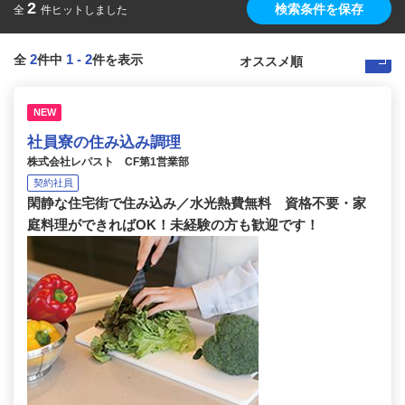
2
検索条件を保存
全
件ヒットしました
2
1
-
2
全
件中
件を表示
NEW
社員寮の住み込み調理
株式会社レパスト CF第1営業部
契約社員
閑静な住宅街で住み込み／水光熱費無料 資格不要・家
庭料理ができればOK！未経験の方も歓迎です！