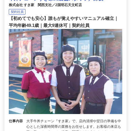
株式会社 すき家 関西支社／2国明石天文町店
契約社員
【初めてでも安心】誰もが覚えやすいマニュアル確立｜
平均年齢49.1歳｜最大9連休可｜契約社員
仕事内容
大手牛丼チェーン『すき家』で、店内清掃や翌日の準備を中
心とした深夜時間帯の業務をお任せします。お客様の来店も