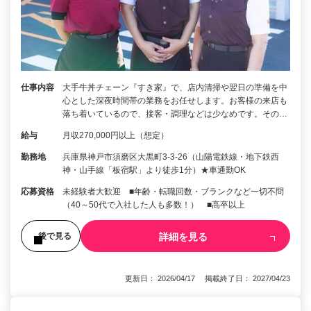
仕事内容
大手牛丼チェーン『すき家』で、店内清掃や翌日の準備を中
心とした深夜時間帯の業務をお任せします。お客様の来店も
落ち着いているので、接客・調理などは少なめです。その…
給与
月収270,000円以上（想定）
勤務地
兵庫県神戸市須磨区大黒町3-3-26（山陽電鉄線・地下鉄西
神・山手線「板宿駅」より徒歩1分）★車通勤OK
応募資格
未経験者大歓迎 ■年齢・転職回数・ブランクなど一切不問
（40～50代で入社した人も多数！） ■高卒以上
詳細を見る
後で見る
更新日： 2026/04/17 掲載終了日： 2027/04/23