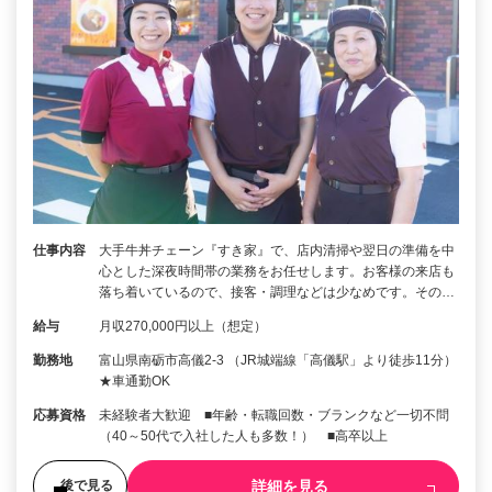
仕事内容
大手牛丼チェーン『すき家』で、店内清掃や翌日の準備を中
心とした深夜時間帯の業務をお任せします。お客様の来店も
落ち着いているので、接客・調理などは少なめです。その…
給与
月収270,000円以上（想定）
勤務地
富山県南砺市高儀2-3 （JR城端線「高儀駅」より徒歩11分）
★車通勤OK
応募資格
未経験者大歓迎 ■年齢・転職回数・ブランクなど一切不問
（40～50代で入社した人も多数！） ■高卒以上
詳細を見る
後で見る