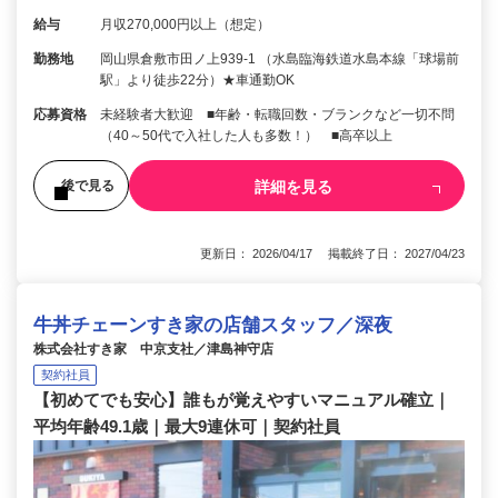
給与
月収270,000円以上（想定）
勤務地
岡山県倉敷市田ノ上939-1 （水島臨海鉄道水島本線「球場前
駅」より徒歩22分）★車通勤OK
応募資格
未経験者大歓迎 ■年齢・転職回数・ブランクなど一切不問
（40～50代で入社した人も多数！） ■高卒以上
詳細を見る
後で見る
更新日： 2026/04/17 掲載終了日： 2027/04/23
牛丼チェーンすき家の店舗スタッフ／深夜
株式会社すき家 中京支社／津島神守店
契約社員
【初めてでも安心】誰もが覚えやすいマニュアル確立｜
平均年齢49.1歳｜最大9連休可｜契約社員