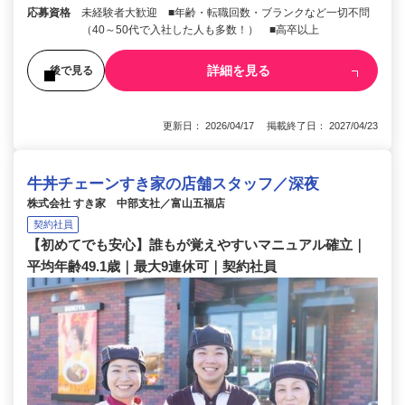
応募資格
未経験者大歓迎 ■年齢・転職回数・ブランクなど一切不問
（40～50代で入社した人も多数！） ■高卒以上
詳細を見る
後で見る
更新日： 2026/04/17 掲載終了日： 2027/04/23
牛丼チェーンすき家の店舗スタッフ／深夜
株式会社 すき家 中部支社／富山五福店
契約社員
【初めてでも安心】誰もが覚えやすいマニュアル確立｜
平均年齢49.1歳｜最大9連休可｜契約社員