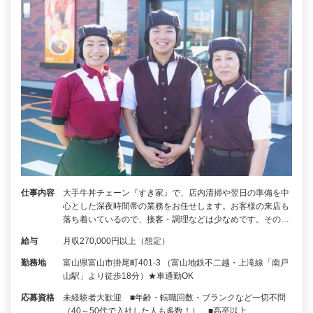
仕事内容
大手牛丼チェーン『すき家』で、店内清掃や翌日の準備を中
心とした深夜時間帯の業務をお任せします。お客様の来店も
落ち着いているので、接客・調理などは少なめです。その…
給与
月収270,000円以上（想定）
勤務地
富山県富山市掛尾町401-3 （富山地鉄不二越・上滝線「南戸
山駅」より徒歩18分）★車通勤OK
応募資格
未経験者大歓迎 ■年齢・転職回数・ブランクなど一切不問
（40～50代で入社した人も多数！） ■高卒以上