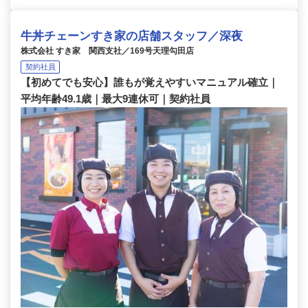
牛丼チェーンすき家の店舗スタッフ／深夜
株式会社 すき家 関西支社／169号天理勾田店
契約社員
【初めてでも安心】誰もが覚えやすいマニュアル確立｜
平均年齢49.1歳｜最大9連休可｜契約社員