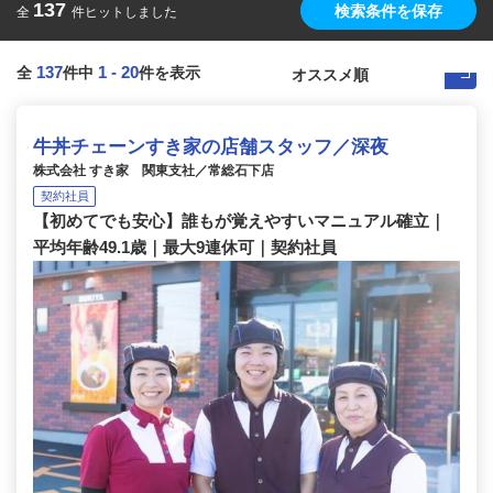
137
検索条件を保存
全
件ヒットしました
137
1
-
20
全
件中
件を表示
牛丼チェーンすき家の店舗スタッフ／深夜
株式会社 すき家 関東支社／常総石下店
契約社員
【初めてでも安心】誰もが覚えやすいマニュアル確立｜
平均年齢49.1歳｜最大9連休可｜契約社員