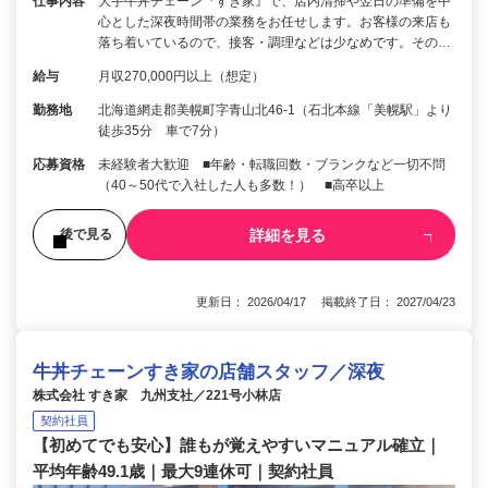
仕事内容
大手牛丼チェーン『すき家』で、店内清掃や翌日の準備を中
心とした深夜時間帯の業務をお任せします。お客様の来店も
落ち着いているので、接客・調理などは少なめです。その…
給与
月収270,000円以上（想定）
勤務地
北海道網走郡美幌町字青山北46-1（石北本線「美幌駅」より
徒歩35分 車で7分）
応募資格
未経験者大歓迎 ■年齢・転職回数・ブランクなど一切不問
（40～50代で入社した人も多数！） ■高卒以上
詳細を見る
後で見る
更新日： 2026/04/17 掲載終了日： 2027/04/23
牛丼チェーンすき家の店舗スタッフ／深夜
株式会社 すき家 九州支社／221号小林店
契約社員
【初めてでも安心】誰もが覚えやすいマニュアル確立｜
平均年齢49.1歳｜最大9連休可｜契約社員