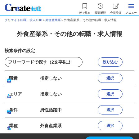
後で見る
閲覧履歴
会員登録
メニュー
クリエイト転職・求人TOP
＞
外食産業系
＞
外食産業系・その他の転職・求人情報
外食産業系・その他の転職・求人情報
検索条件の設定
絞り込む
職種
指定しない
選択
エリア
指定しない
選択
条件
男性活躍中
選択
業種
外食産業系
選択