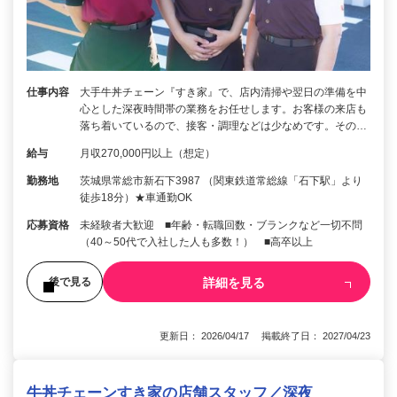
仕事内容
大手牛丼チェーン『すき家』で、店内清掃や翌日の準備を中
心とした深夜時間帯の業務をお任せします。お客様の来店も
落ち着いているので、接客・調理などは少なめです。その…
給与
月収270,000円以上（想定）
勤務地
茨城県常総市新石下3987 （関東鉄道常総線「石下駅」より
徒歩18分）★車通勤OK
応募資格
未経験者大歓迎 ■年齢・転職回数・ブランクなど一切不問
（40～50代で入社した人も多数！） ■高卒以上
詳細を見る
後で見る
更新日： 2026/04/17 掲載終了日： 2027/04/23
牛丼チェーンすき家の店舗スタッフ／深夜