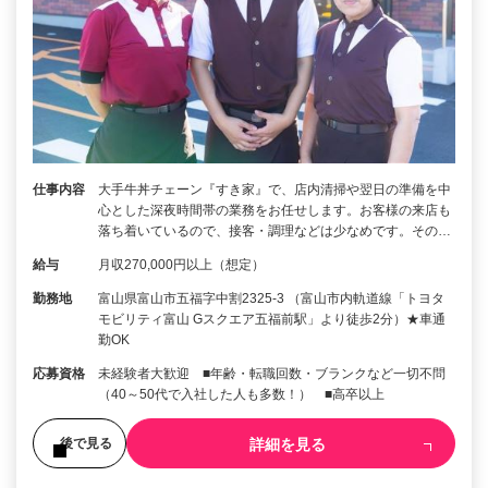
仕事内容
大手牛丼チェーン『すき家』で、店内清掃や翌日の準備を中
心とした深夜時間帯の業務をお任せします。お客様の来店も
落ち着いているので、接客・調理などは少なめです。その…
給与
月収270,000円以上（想定）
勤務地
富山県富山市五福字中割2325-3 （富山市内軌道線「トヨタ
モビリティ富山 Gスクエア五福前駅」より徒歩2分）★車通
勤OK
応募資格
未経験者大歓迎 ■年齢・転職回数・ブランクなど一切不問
（40～50代で入社した人も多数！） ■高卒以上
詳細を見る
後で見る