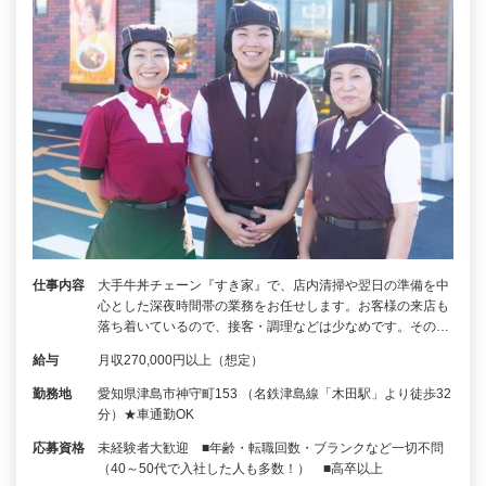
仕事内容
大手牛丼チェーン『すき家』で、店内清掃や翌日の準備を中
心とした深夜時間帯の業務をお任せします。お客様の来店も
落ち着いているので、接客・調理などは少なめです。その…
給与
月収270,000円以上（想定）
勤務地
愛知県津島市神守町153 （名鉄津島線「木田駅」より徒歩32
分）★車通勤OK
応募資格
未経験者大歓迎 ■年齢・転職回数・ブランクなど一切不問
（40～50代で入社した人も多数！） ■高卒以上