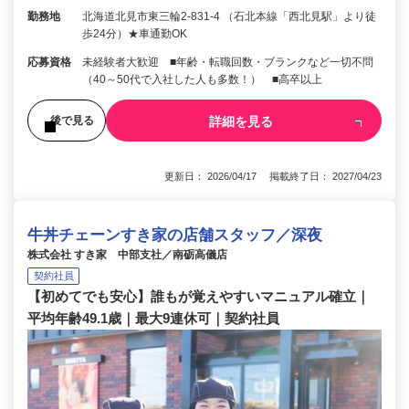
勤務地
北海道北見市東三輪2-831-4 （石北本線「西北見駅」より徒
歩24分）★車通勤OK
応募資格
未経験者大歓迎 ■年齢・転職回数・ブランクなど一切不問
（40～50代で入社した人も多数！） ■高卒以上
詳細を見る
後で見る
更新日： 2026/04/17 掲載終了日： 2027/04/23
牛丼チェーンすき家の店舗スタッフ／深夜
株式会社 すき家 中部支社／南砺高儀店
契約社員
【初めてでも安心】誰もが覚えやすいマニュアル確立｜
平均年齢49.1歳｜最大9連休可｜契約社員