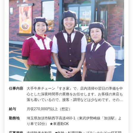
仕事内容
大手牛丼チェーン『すき家』で、店内清掃や翌日の準備を中
心とした深夜時間帯の業務をお任せします。お客様の来店も
落ち着いているので、接客・調理などは少なめです。その…
給与
月収270,000円以上（想定）
勤務地
埼玉県加須市騎西字高道460-1（東武伊勢崎線「加須駅」よ
り車で10分） ★車通勤OK