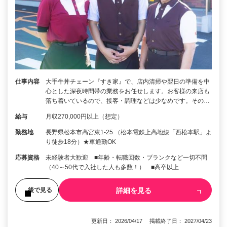
仕事内容
大手牛丼チェーン『すき家』で、店内清掃や翌日の準備を中
心とした深夜時間帯の業務をお任せします。お客様の来店も
落ち着いているので、接客・調理などは少なめです。その…
給与
月収270,000円以上（想定）
勤務地
長野県松本市高宮東1-25 （松本電鉄上高地線「西松本駅」よ
り徒歩18分）★車通勤OK
応募資格
未経験者大歓迎 ■年齢・転職回数・ブランクなど一切不問
（40～50代で入社した人も多数！） ■高卒以上
詳細を見る
後で見る
更新日： 2026/04/17 掲載終了日： 2027/04/23