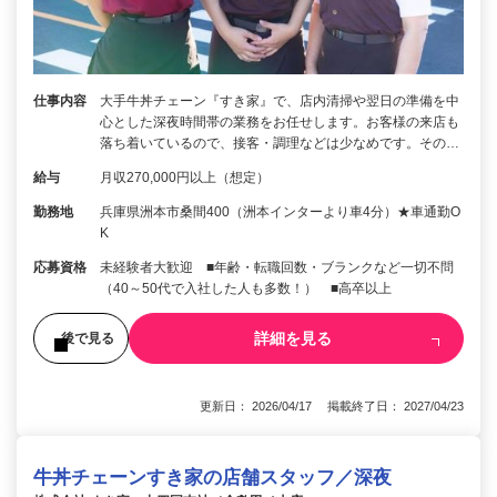
仕事内容
大手牛丼チェーン『すき家』で、店内清掃や翌日の準備を中
心とした深夜時間帯の業務をお任せします。お客様の来店も
落ち着いているので、接客・調理などは少なめです。その…
給与
月収270,000円以上（想定）
勤務地
兵庫県洲本市桑間400（洲本インターより車4分）★車通勤O
K
応募資格
未経験者大歓迎 ■年齢・転職回数・ブランクなど一切不問
（40～50代で入社した人も多数！） ■高卒以上
詳細を見る
後で見る
更新日： 2026/04/17 掲載終了日： 2027/04/23
牛丼チェーンすき家の店舗スタッフ／深夜