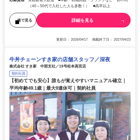
応募資格
未経験者大歓迎 ■年齢・転職回数・ブランクなど一切不問
（40～50代で入社した人も多数！） ■高卒以上
詳細を見る
後で見る
更新日： 2026/04/17 掲載終了日： 2027/04/23
牛丼チェーンすき家の店舗スタッフ／深夜
株式会社 すき家 中部支社／19号松本高宮店
契約社員
【初めてでも安心】誰もが覚えやすいマニュアル確立｜
平均年齢49.1歳｜最大9連休可｜契約社員