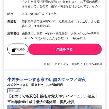
心とした深夜時間帯の業務をお任せします。お客様の来店も
落ち着いているので、接客・調理などは少なめです。その…
給与
月収270,000円以上（想定）
勤務地
奈良県奈良市菅原町556-1（近鉄橿原線「尼ヶ辻駅」より徒
歩10分）★車通勤OK
応募資格
未経験者大歓迎 ■年齢・転職回数・ブランクなど一切不問
（40～50代で入社した人も多数！） ■高卒以上
詳細を見る
後で見る
更新日： 2026/04/17 掲載終了日： 2027/04/23
牛丼チェーンすき家の店舗スタッフ／深夜
株式会社 すき家 関東支社／122号騎西店
契約社員
【初めてでも安心】誰もが覚えやすいマニュアル確立｜
平均年齢49.1歳｜最大9連休可｜契約社員