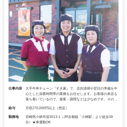
仕事内容
大手牛丼チェーン『すき家』で、店内清掃や翌日の準備を中
心とした深夜時間帯の業務をお任せします。お客様の来店も
落ち着いているので、接客・調理などは少なめです。その…
給与
月収270,000円以上（想定）
勤務地
宮崎県小林市堤3013-1（JR吉都線「小林駅」より徒歩39
分）★車通勤OK