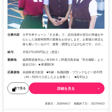
仕事内容
大手牛丼チェーン『すき家』で、店内清掃や翌日の準備を中
心とした深夜時間帯の業務をお任せします。お客様の来店も
落ち着いているので、接客・調理などは少なめです。その…
給与
月収270,000円以上（想定）
勤務地
福岡県筑後市山ノ井346-3（JR鹿児島本線「羽犬塚駅」より
徒歩12分）★車通勤OK
応募資格
未経験者大歓迎 ■年齢・転職回数・ブランクなど一切不問
（40～50代で入社した人も多数！） ■高卒以上
詳細を見る
後で見る
更新日： 2026/04/17 掲載終了日： 2027/04/23