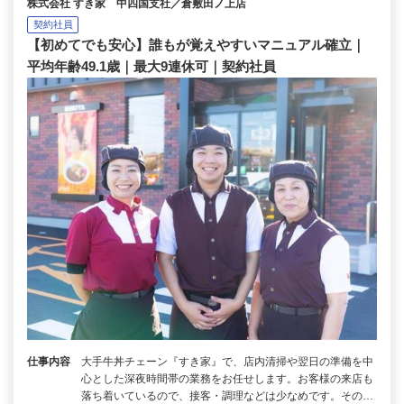
株式会社 すき家 中四国支社／倉敷田ノ上店
契約社員
【初めてでも安心】誰もが覚えやすいマニュアル確立｜
平均年齢49.1歳｜最大9連休可｜契約社員
仕事内容
大手牛丼チェーン『すき家』で、店内清掃や翌日の準備を中
心とした深夜時間帯の業務をお任せします。お客様の来店も
落ち着いているので、接客・調理などは少なめです。その…