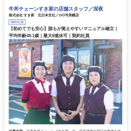
牛丼チェーンすき家の店舗スタッフ／深夜
株式会社 すき家 北日本支社／243号美幌店
契約社員
【初めてでも安心】誰もが覚えやすいマニュアル確立｜
平均年齢49.1歳｜最大9連休可｜契約社員