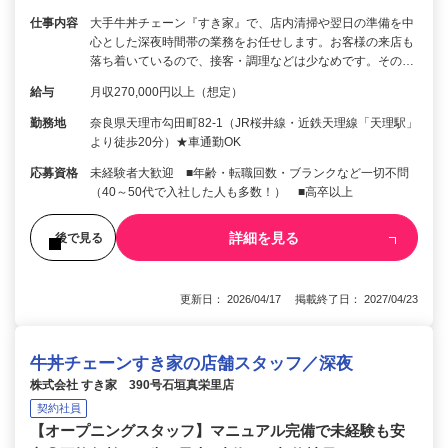
仕事内容
大手牛丼チェーン『すき家』で、店内清掃や翌日の準備を中
心とした深夜時間帯の業務をお任せします。お客様の来店も
落ち着いているので、接客・調理などは少なめです。その…
給与
月収270,000円以上（想定）
勤務地
奈良県天理市勾田町82-1（JR桜井線・近鉄天理線「天理駅」
より徒歩20分）★車通勤OK
応募資格
未経験者大歓迎 ■年齢・転職回数・ブランクなど一切不問
（40～50代で入社した人も多数！） ■高卒以上
詳細を見る
後で見る
更新日： 2026/04/17 掲載終了日： 2027/04/23
牛丼チェーンすき家の店舗スタッフ／深夜
株式会社 すき家 390号石垣真栄里店
契約社員
【オープニングスタッフ】マニュアル完備で未経験も安