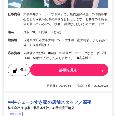
仕事内容
大手牛丼チェーン『すき家』で、店内清掃や翌日の準備を中
心とした深夜時間帯の業務をお任せします。お客様の来店も
落ち着いているので、接客・調理などは少なめです。その…
給与
月収270,000円以上（想定）
勤務地
長野県大町市大字大町6759（大糸線「南大町駅」より徒歩7
分 ）★車通勤OK
応募資格
未経験者大歓迎 ■年齢・転職回数・ブランクなど一切不問
（40～50代で入社した人も多数！） ■高卒以上
詳細を見る
後で見る
更新日： 2026/04/17 掲載終了日： 2027/04/23
牛丼チェーンすき家の店舗スタッフ／深夜
株式会社 すき家 北日本支社／39号北見三輪店
契約社員