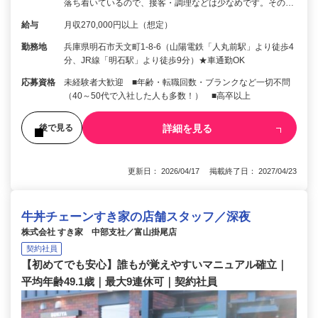
落ち着いているので、接客・調理などは少なめです。その…
給与
月収270,000円以上（想定）
勤務地
兵庫県明石市天文町1-8-6（山陽電鉄「人丸前駅」より徒歩4
分、JR線「明石駅」より徒歩9分）★車通勤OK
応募資格
未経験者大歓迎 ■年齢・転職回数・ブランクなど一切不問
（40～50代で入社した人も多数！） ■高卒以上
詳細を見る
後で見る
更新日： 2026/04/17 掲載終了日： 2027/04/23
牛丼チェーンすき家の店舗スタッフ／深夜
株式会社 すき家 中部支社／富山掛尾店
契約社員
【初めてでも安心】誰もが覚えやすいマニュアル確立｜
平均年齢49.1歳｜最大9連休可｜契約社員