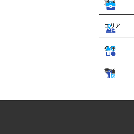
職種
エリア
条件
業種