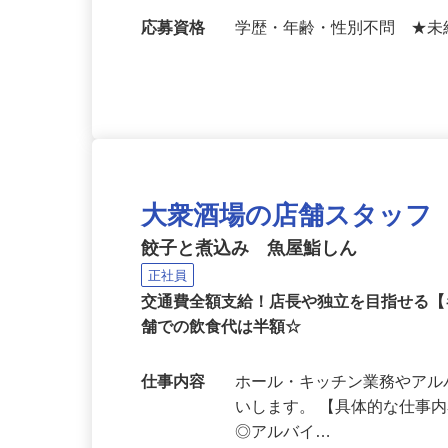
INA室町1F（地下鉄「四条
出口直結）
応募資格
学歴・年齢・性別不問 ★未
大衆酒場の店舗スタッフ
餃子と煮込み 魚屋鮨しん
正社員
交通費全額支給！店長や独立を目指せる
舗での飲食代は半額☆
仕事内容
ホール・キッチン業務やアル