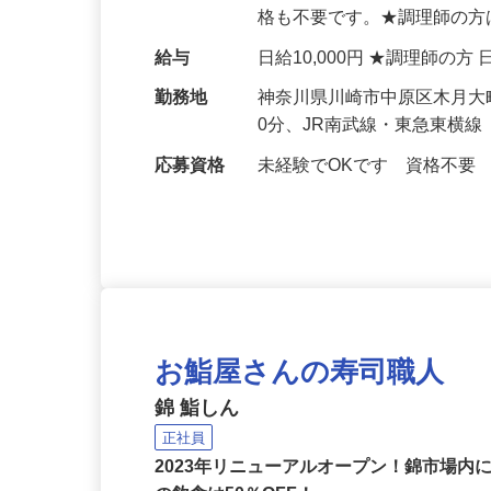
仕事内容
家庭料理ができればOKです
格も不要です。★調理師の方は優遇いたしま
給与
日給10,000円 ★調理師の方 
勤務地
神奈川県川崎市中原区木月大町
0分、JR南武線・東急東横
応募資格
未経験でOKです 資格不要
お鮨屋さんの寿司職人
錦 鮨しん
正社員