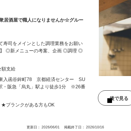
大衆居酒屋で職人になりませんか☆グルー
して寿司をメインとした調理業務をお願い
】 ◎新メニューの考案、企画 ◎調理 ◎
費全額支給
東入函谷鉾町78 京都経済センター SU
」駅・阪急「烏丸」駅より徒歩1分 ※26番
後で見
 ★ブランクがある方もOK