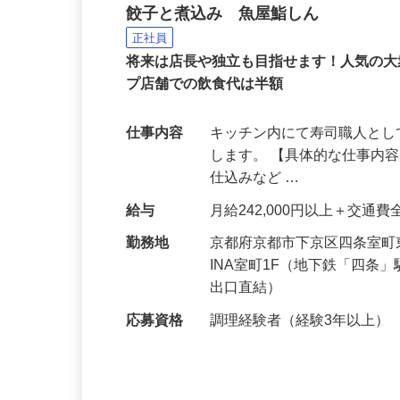
大衆酒場の寿司職人
餃子と煮込み 魚屋鮨しん
正社員
将来は店長や独立も目指せます！人気の
プ店舗での飲食代は半額
仕事内容
キッチン内にて寿司職人と
します。 【具体的な仕事内容
仕込みなど …
給与
月給242,000円以上＋交通
勤務地
京都府京都市下京区四条室町
INA室町1F（地下鉄「四条
出口直結）
応募資格
調理経験者（経験3年以上）