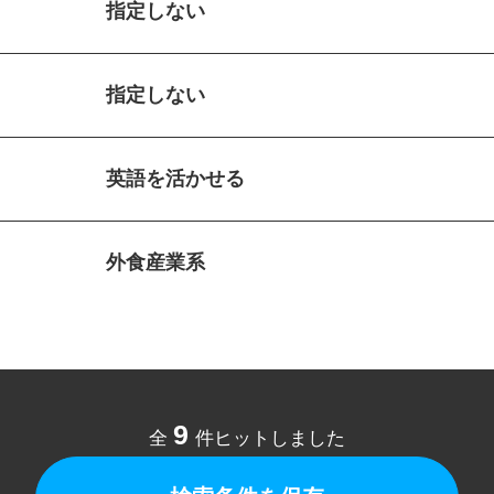
指定しない
指定しない
英語を活かせる
外食産業系
9
全
件ヒットしました