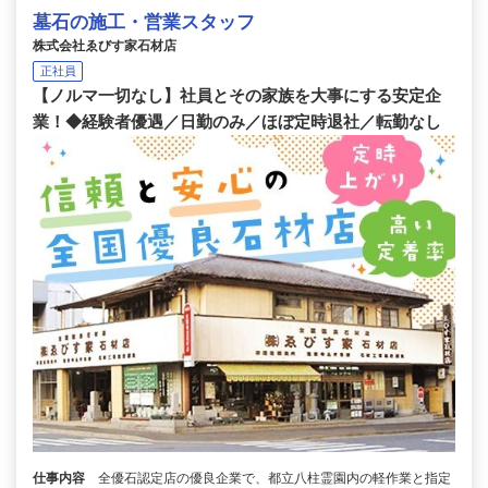
墓石の施工・営業スタッフ
株式会社ゑびす家石材店
正社員
【ノルマ一切なし】社員とその家族を大事にする安定企
業！◆経験者優遇／日勤のみ／ほぼ定時退社／転勤なし
仕事内容
全優石認定店の優良企業で、都立八柱霊園内の軽作業と指定