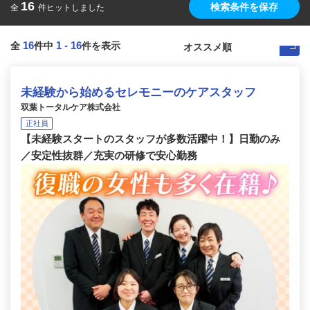
16
検索条件を保存
全
件ヒットしました
16
1
-
16
全
件中
件を表示
未経験から始めるセレモニーのケアスタッフ
双葉トータルケア株式会社
正社員
【未経験スタートのスタッフが多数活躍中！】日勤のみ
／安定性抜群／充実の研修で安心勤務