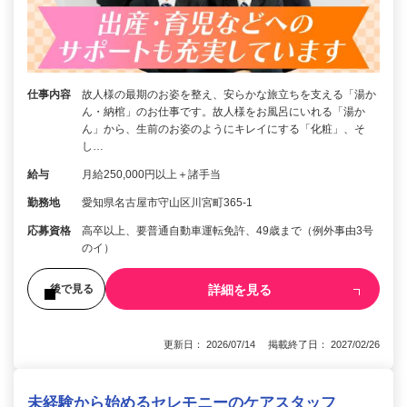
仕事内容
故人様の最期のお姿を整え、安らかな旅立ちを支える「湯か
ん・納棺」のお仕事です。故人様をお風呂にいれる「湯か
ん」から、生前のお姿のようにキレイにする「化粧」、そ
し…
給与
月給250,000円以上＋諸手当
勤務地
愛知県名古屋市守山区川宮町365-1
応募資格
高卒以上、要普通自動車運転免許、49歳まで（例外事由3号
のイ）
詳細を見る
後で見る
更新日： 2026/07/14 掲載終了日： 2027/02/26
未経験から始めるセレモニーのケアスタッフ