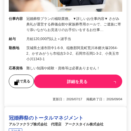
仕事内容
冠婚葬祭プランの補助業務。 ▼詳しいお仕事内容▼ さがみ
典礼が運営する葬儀会館や家族葬専用ホールで、ご遺族に寄
り添いながらお見送りのお手伝いをするお仕事…
給与
月給120,000円以上＋諸手当
勤務地
茨城県土浦市田中1-6-9、稲敷郡阿見町荒川本郷大塚2064-
2、かすみがうら市稲吉3-3-2、石岡市石岡1-3-2、小美玉市
小川1343-1
応募資格
難しい知識や経験・資格等は必要ありません！
詳細を見る
後で見る
更新日： 2026/07/17 掲載終了日： 2026/09/04
冠婚葬祭のトータルマネジメント
アルファクラブ株式会社 代理店 アークスタイル株式会社