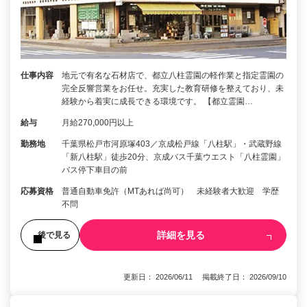
仕事内容
地元で有名な石材店で、都立八柱霊園の軽作業と指定霊園の
完全反響営業をお任せ。充実した教育研修を整えており、未
経験から着実に成長できる環境です。 【都立霊園…
給与
月給270,000円以上
勤務地
千葉県松戸市河原塚403／京成松戸線「八柱駅」・武蔵野線
「新八柱駅」徒歩20分、京成バス千葉ウエスト「八柱霊園」
バス停下車目の前
応募資格
普通自動車免許（MTあれば尚可） 未経験者大歓迎 学歴
不問
詳細を見る
後で見る
更新日： 2026/06/11 掲載終了日： 2026/09/10