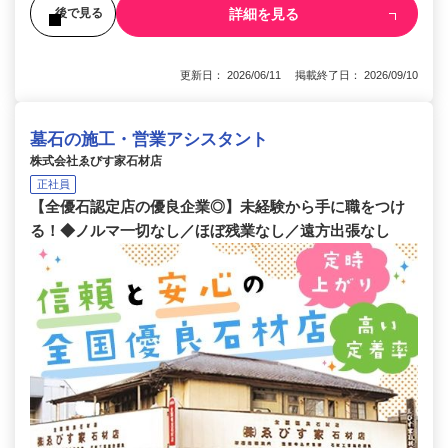
詳細を見る
後で見る
更新日： 2026/06/11 掲載終了日： 2026/09/10
墓石の施工・営業アシスタント
株式会社ゑびす家石材店
正社員
【全優石認定店の優良企業◎】未経験から手に職をつけ
る！◆ノルマ一切なし／ほぼ残業なし／遠方出張なし