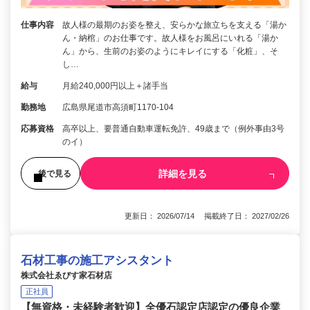
仕事内容
故人様の最期のお姿を整え、安らかな旅立ちを支える「湯か
ん・納棺」のお仕事です。故人様をお風呂にいれる「湯か
ん」から、生前のお姿のようにキレイにする「化粧」、そ
し…
給与
月給240,000円以上＋諸手当
勤務地
広島県尾道市高須町1170-104
応募資格
高卒以上、要普通自動車運転免許、49歳まで（例外事由3号
のイ）
詳細を見る
後で見る
更新日： 2026/07/14 掲載終了日： 2027/02/26
石材工事の施工アシスタント
株式会社ゑびす家石材店
正社員
【無資格・未経験者歓迎】全優石認定店認定の優良企業