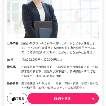
仕事内容
冠婚葬祭プランのご案内や進行サポートなどをお任せしま
す。 さがみ典礼が運営する葬儀会館や家族葬専用ホールに
て、ご遺族の想いに寄り添いながら、心を込めたお見送り…
給与
月給262,000円～320,000円以上
勤務地
茨城県常総市水海道宝町、茨城県常総市水海道森下町、茨城
県常総市新石下、茨城県坂東市辺田、茨城県龍ヶ崎市姫宮、
茨城県つくばみらい市絹の台町
応募資格
要普通免許（AT限定可） 経験・年齢・資格・学歴・性別な
ど一切不問！30代～60代スタッフも多数活躍中！
詳細を見る
後で見る