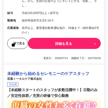
ん」から、生前のお姿のようにキレイにする「化粧」、そ
し…
給与
月給240,000円以上＋諸手当
勤務地
福井県福井市文京6-18-3
応募資格
高卒以上、要普通自動車運転免許、49歳まで（例外事由3号
のイ）
詳細を見る
後で見る
更新日： 2026/07/14 掲載終了日： 2027/02/26
未経験から始めるセレモニーのケアスタッフ
双葉トータルケア株式会社
正社員
【未経験スタートのスタッフが多数活躍中！】日勤のみ
／安定性抜群／充実の研修で安心勤務