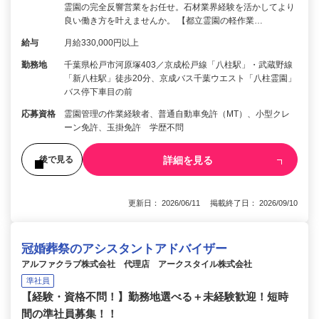
霊園の完全反響営業をお任せ。石材業界経験を活かしてより
良い働き方を叶えませんか。 【都立霊園の軽作業…
給与
月給330,000円以上
勤務地
千葉県松戸市河原塚403／京成松戸線「八柱駅」・武蔵野線
「新八柱駅」徒歩20分、京成バス千葉ウエスト「八柱霊園」
バス停下車目の前
応募資格
霊園管理の作業経験者、普通自動車免許（MT）、小型クレ
ーン免許、玉掛免許 学歴不問
詳細を見る
後で見る
更新日： 2026/06/11 掲載終了日： 2026/09/10
冠婚葬祭のアシスタントアドバイザー
アルファクラブ株式会社 代理店 アークスタイル株式会社
準社員
【経験・資格不問！】勤務地選べる＋未経験歓迎！短時
間の準社員募集！！