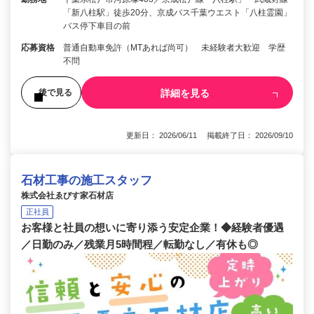
「新八柱駅」徒歩20分、京成バス千葉ウエスト「八柱霊園」
バス停下車目の前
応募資格
普通自動車免許（MTあれば尚可） 未経験者大歓迎 学歴
不問
詳細を見る
後で見る
更新日： 2026/06/11 掲載終了日： 2026/09/10
石材工事の施工スタッフ
株式会社ゑびす家石材店
正社員
お客様と社員の想いに寄り添う安定企業！◆経験者優遇
／日勤のみ／残業月5時間程／転勤なし／有休も◎