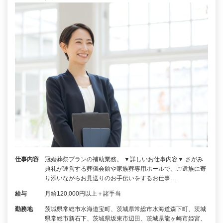
仕事内容
冠婚葬祭プランの補助業務。 ▼詳しいお仕事内容▼ さがみ
典礼が運営する葬儀会館や家族葬専用ホールで、ご遺族に寄
り添いながらお見送りのお手伝いをするお仕事…
給与
月給120,000円以上＋諸手当
勤務地
茨城県常総市水海道宝町、茨城県常総市水海道森下町、茨城
県常総市新石下、茨城県坂東市辺田、茨城県龍ヶ崎市姫宮、