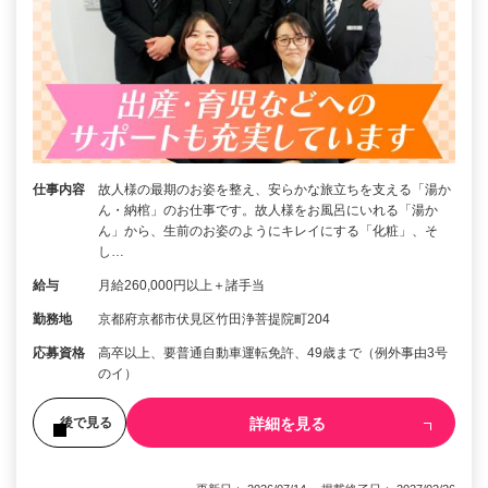
仕事内容
故人様の最期のお姿を整え、安らかな旅立ちを支える「湯か
ん・納棺」のお仕事です。故人様をお風呂にいれる「湯か
ん」から、生前のお姿のようにキレイにする「化粧」、そ
し…
給与
月給260,000円以上＋諸手当
勤務地
京都府京都市伏見区竹田浄菩提院町204
応募資格
高卒以上、要普通自動車運転免許、49歳まで（例外事由3号
のイ）
詳細を見る
後で見る