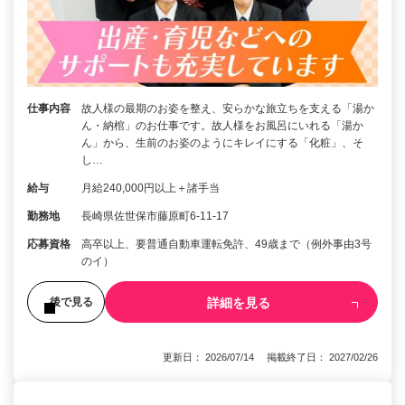
仕事内容
故人様の最期のお姿を整え、安らかな旅立ちを支える「湯か
ん・納棺」のお仕事です。故人様をお風呂にいれる「湯か
ん」から、生前のお姿のようにキレイにする「化粧」、そ
し…
給与
月給240,000円以上＋諸手当
勤務地
長崎県佐世保市藤原町6-11-17
応募資格
高卒以上、要普通自動車運転免許、49歳まで（例外事由3号
のイ）
詳細を見る
後で見る
更新日： 2026/07/14 掲載終了日： 2027/02/26