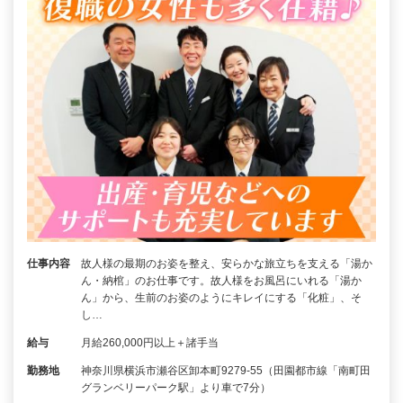
仕事内容
故人様の最期のお姿を整え、安らかな旅立ちを支える「湯か
ん・納棺」のお仕事です。故人様をお風呂にいれる「湯か
ん」から、生前のお姿のようにキレイにする「化粧」、そ
し…
給与
月給260,000円以上＋諸手当
勤務地
神奈川県横浜市瀬谷区卸本町9279-55（田園都市線「南町田
グランベリーパーク駅」より車で7分）