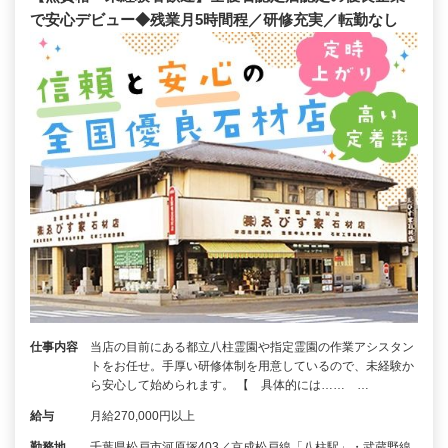
で安心デビュー◆残業月5時間程／研修充実／転勤なし
仕事内容
当店の目前にある都立八柱霊園や指定霊園の作業アシスタン
トをお任せ。手厚い研修体制を用意しているので、未経験か
ら安心して始められます。 【 具体的には…… …
給与
月給270,000円以上
勤務地
千葉県松戸市河原塚403／京成松戸線「八柱駅」・武蔵野線