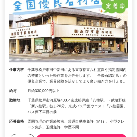
仕事内容
千葉県松戸市田中新田にある東京都立八柱霊園や指定霊園内
の整備といった軽作業をお任せします。「全優石認定店」の
優良企業で、業界経験を活かしてより良い働き方を叶えま…
給与
月給330,000円以上
勤務地
千葉県松戸市河原塚403／京成松戸線「八柱駅」・武蔵野線
「新八柱駅」徒歩20分、京成バス千葉ウエスト「八柱霊園」
バス停下車目の前
応募資格
霊園管理の作業経験者、普通自動車免許（MT）、小型クレ
ーン免許、玉掛免許 学歴不問