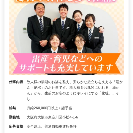
仕事内容
故人様の最期のお姿を整え、安らかな旅立ちを支える「湯か
ん・納棺」のお仕事です。故人様をお風呂にいれる「湯か
ん」から、生前のお姿のようにキレイにする「化粧」、そ
し…
給与
月給260,000円以上＋諸手当
勤務地
大阪府大阪市東淀川区小松4-1-6
応募資格
高卒以上、普通自動車運転免許