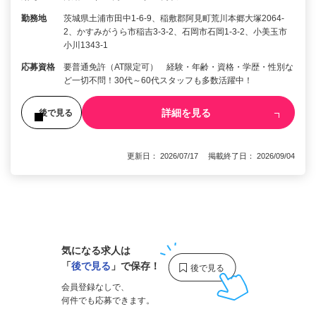
勤務地
茨城県土浦市田中1-6-9、稲敷郡阿見町荒川本郷大塚2064-
2、かすみがうら市稲吉3-3-2、石岡市石岡1-3-2、小美玉市
小川1343-1
応募資格
要普通免許（AT限定可） 経験・年齢・資格・学歴・性別な
ど一切不問！30代～60代スタッフも多数活躍中！
詳細を見る
後で見る
更新日： 2026/07/17 掲載終了日： 2026/09/04
1
気になる求人は
「
後で見る
」で保存！
会員登録なしで、
何件でも応募できます。