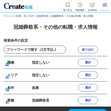
後で見る
閲覧履歴
会員登録
メニュー
クリエイト転職・求人TOP
＞
冠婚葬祭系
＞
冠婚葬祭系・その他の転職・求人情報
冠婚葬祭系・その他の転職・求人情報
検索条件の設定
絞り込む
職種
指定しない
選択
エリア
指定しない
選択
条件
急募
選択
業種
冠婚葬祭系
選択