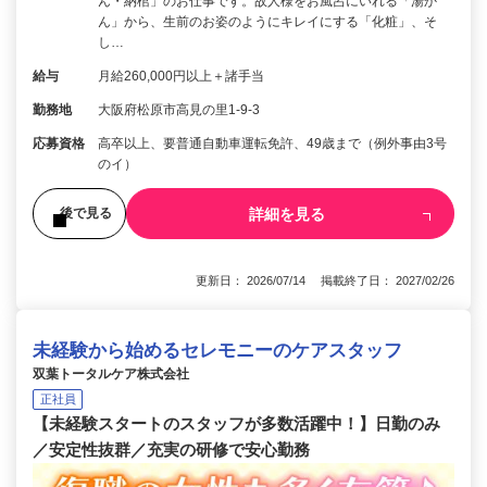
ん・納棺」のお仕事です。故人様をお風呂にいれる「湯か
ん」から、生前のお姿のようにキレイにする「化粧」、そ
し…
給与
月給260,000円以上＋諸手当
勤務地
大阪府松原市高見の里1-9-3
応募資格
高卒以上、要普通自動車運転免許、49歳まで（例外事由3号
のイ）
詳細を見る
後で見る
更新日： 2026/07/14 掲載終了日： 2027/02/26
未経験から始めるセレモニーのケアスタッフ
双葉トータルケア株式会社
正社員
【未経験スタートのスタッフが多数活躍中！】日勤のみ
／安定性抜群／充実の研修で安心勤務