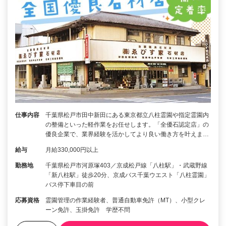
仕事内容
千葉県松戸市田中新田にある東京都立八柱霊園や指定霊園内
の整備といった軽作業をお任せします。「全優石認定店」の
優良企業で、業界経験を活かしてより良い働き方を叶えま…
給与
月給330,000円以上
勤務地
千葉県松戸市河原塚403／京成松戸線「八柱駅」・武蔵野線
「新八柱駅」徒歩20分、京成バス千葉ウエスト「八柱霊園」
バス停下車目の前
応募資格
霊園管理の作業経験者、普通自動車免許（MT）、小型クレ
ーン免許、玉掛免許 学歴不問