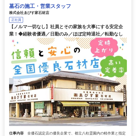
墓石の施工・営業スタッフ
株式会社ゑびす家石材店
正社員
【ノルマ一切なし】社員とその家族を大事にする安定企
業！◆経験者優遇／日勤のみ／ほぼ定時退社／転勤なし
仕事内容
全優石認定店の優良企業で、都立八柱霊園内の軽作業と指定