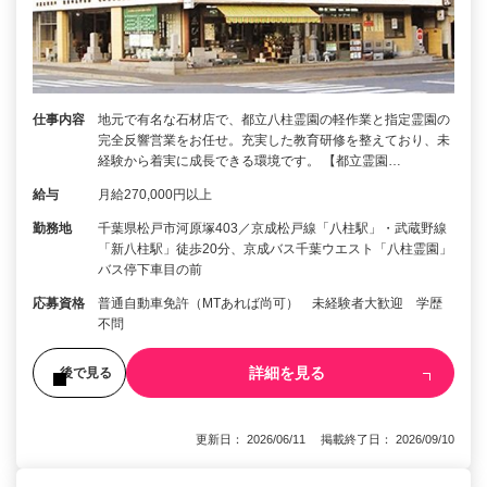
仕事内容
地元で有名な石材店で、都立八柱霊園の軽作業と指定霊園の
完全反響営業をお任せ。充実した教育研修を整えており、未
経験から着実に成長できる環境です。 【都立霊園…
給与
月給270,000円以上
勤務地
千葉県松戸市河原塚403／京成松戸線「八柱駅」・武蔵野線
「新八柱駅」徒歩20分、京成バス千葉ウエスト「八柱霊園」
バス停下車目の前
応募資格
普通自動車免許（MTあれば尚可） 未経験者大歓迎 学歴
不問
詳細を見る
後で見る
更新日： 2026/06/11 掲載終了日： 2026/09/10