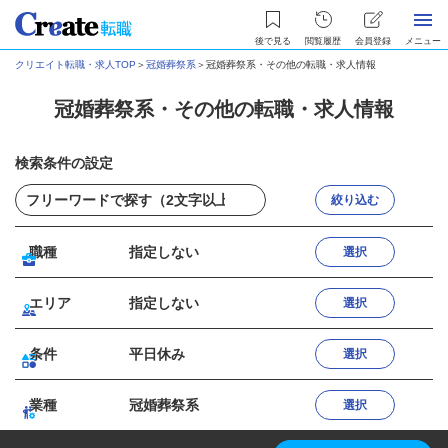
後で見る
閲覧履歴
会員登録
メニュー
クリエイト転職・求人TOP
＞
冠婚葬祭系
＞
冠婚葬祭系・その他の転職・求人情報
冠婚葬祭系・その他の転職・求人情報
検索条件の設定
絞り込む
職種
指定しない
選択
エリア
指定しない
選択
条件
平日休み
選択
業種
冠婚葬祭系
選択