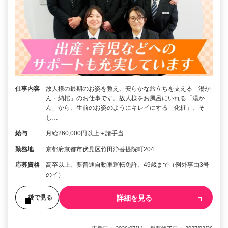
仕事内容
故人様の最期のお姿を整え、安らかな旅立ちを支える「湯か
ん・納棺」のお仕事です。故人様をお風呂にいれる「湯か
ん」から、生前のお姿のようにキレイにする「化粧」、そ
し…
給与
月給260,000円以上＋諸手当
勤務地
京都府京都市伏見区竹田浄菩提院町204
応募資格
高卒以上、要普通自動車運転免許、49歳まで（例外事由3号
のイ）
詳細を見る
後で見る