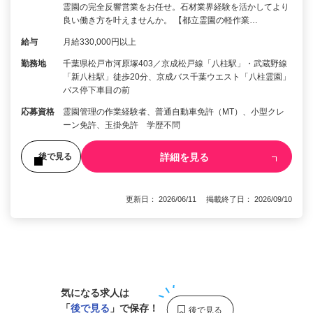
霊園の完全反響営業をお任せ。石材業界経験を活かしてより
良い働き方を叶えませんか。 【都立霊園の軽作業…
給与
月給330,000円以上
勤務地
千葉県松戸市河原塚403／京成松戸線「八柱駅」・武蔵野線
「新八柱駅」徒歩20分、京成バス千葉ウエスト「八柱霊園」
バス停下車目の前
応募資格
霊園管理の作業経験者、普通自動車免許（MT）、小型クレ
ーン免許、玉掛免許 学歴不問
詳細を見る
後で見る
更新日： 2026/06/11 掲載終了日： 2026/09/10
1
気になる求人は
「
後で見る
」で保存！