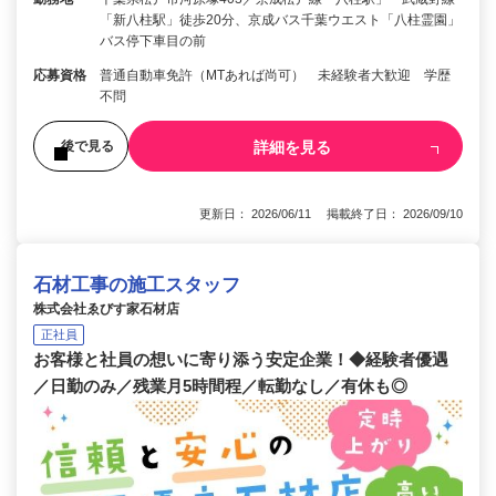
「新八柱駅」徒歩20分、京成バス千葉ウエスト「八柱霊園」
バス停下車目の前
応募資格
普通自動車免許（MTあれば尚可） 未経験者大歓迎 学歴
不問
詳細を見る
後で見る
更新日： 2026/06/11 掲載終了日： 2026/09/10
石材工事の施工スタッフ
株式会社ゑびす家石材店
正社員
お客様と社員の想いに寄り添う安定企業！◆経験者優遇
／日勤のみ／残業月5時間程／転勤なし／有休も◎