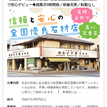
で安心デビュー◆残業月5時間程／研修充実／転勤なし
仕事内容
当店の目前にある都立八柱霊園や指定霊園の作業アシスタン
トをお任せ。手厚い研修体制を用意しているので、未経験か
ら安心して始められます。 【 具体的には…… …
給与
月給270,000円以上
勤務地
千葉県松戸市河原塚403／京成松戸線「八柱駅」・武蔵野線