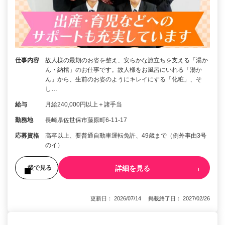
仕事内容
故人様の最期のお姿を整え、安らかな旅立ちを支える「湯か
ん・納棺」のお仕事です。故人様をお風呂にいれる「湯か
ん」から、生前のお姿のようにキレイにする「化粧」、そ
し…
給与
月給240,000円以上＋諸手当
勤務地
長崎県佐世保市藤原町6-11-17
応募資格
高卒以上、要普通自動車運転免許、49歳まで（例外事由3号
のイ）
詳細を見る
後で見る
更新日： 2026/07/14 掲載終了日： 2027/02/26