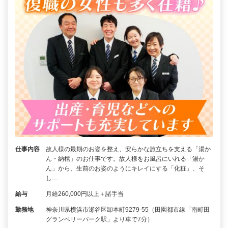
仕事内容
故人様の最期のお姿を整え、安らかな旅立ちを支える「湯か
ん・納棺」のお仕事です。故人様をお風呂にいれる「湯か
ん」から、生前のお姿のようにキレイにする「化粧」、そ
し…
給与
月給260,000円以上＋諸手当
勤務地
神奈川県横浜市瀬谷区卸本町9279-55（田園都市線「南町田
グランベリーパーク駅」より車で7分）