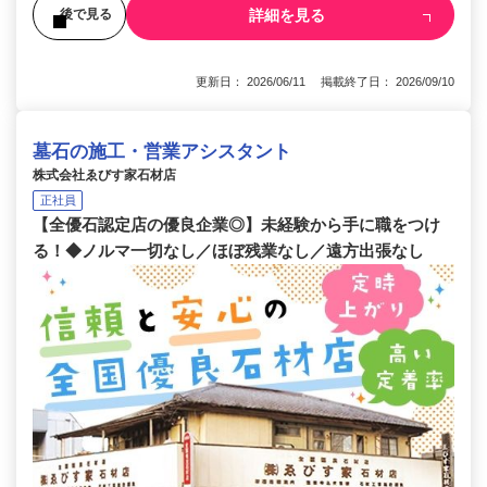
詳細を見る
後で見る
更新日： 2026/06/11 掲載終了日： 2026/09/10
墓石の施工・営業アシスタント
株式会社ゑびす家石材店
正社員
【全優石認定店の優良企業◎】未経験から手に職をつけ
る！◆ノルマ一切なし／ほぼ残業なし／遠方出張なし