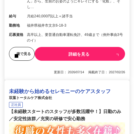
ん」から、生前のお姿のようにキレイにする「化粧」、そ
し…
給与
月給240,000円以上＋諸手当
勤務地
福井県福井市文京6-18-3
応募資格
高卒以上、要普通自動車運転免許、49歳まで（例外事由3号
のイ）
詳細を見る
後で見る
更新日： 2026/07/14 掲載終了日： 2027/02/26
未経験から始めるセレモニーのケアスタッフ
双葉トータルケア株式会社
正社員
【未経験スタートのスタッフが多数活躍中！】日勤のみ
／安定性抜群／充実の研修で安心勤務