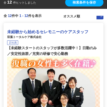
12
検索条件を保存
全
件ヒットしました
12
1
-
12
全
件中
件を表示
未経験から始めるセレモニーのケアスタッフ
双葉トータルケア株式会社
正社員
【未経験スタートのスタッフが多数活躍中！】日勤のみ
／安定性抜群／充実の研修で安心勤務