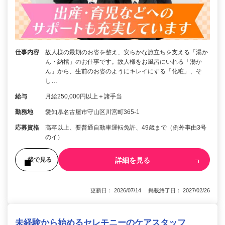
仕事内容
故人様の最期のお姿を整え、安らかな旅立ちを支える「湯か
ん・納棺」のお仕事です。故人様をお風呂にいれる「湯か
ん」から、生前のお姿のようにキレイにする「化粧」、そ
し…
給与
月給250,000円以上＋諸手当
勤務地
愛知県名古屋市守山区川宮町365-1
応募資格
高卒以上、要普通自動車運転免許、49歳まで（例外事由3号
のイ）
詳細を見る
後で見る
更新日： 2026/07/14 掲載終了日： 2027/02/26
未経験から始めるセレモニーのケアスタッフ