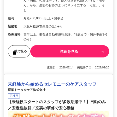
ん・納棺」のお仕事です。故人様をお風呂にいれる「湯か
ん」から、生前のお姿のようにキレイにする「化粧」、そ
し…
給与
月給260,000円以上＋諸手当
勤務地
大阪府松原市高見の里1-9-3
応募資格
高卒以上、要普通自動車運転免許、49歳まで（例外事由3号
のイ）
詳細を見る
後で見る
更新日： 2026/07/14 掲載終了日： 2027/02/26
未経験から始めるセレモニーのケアスタッフ
双葉トータルケア株式会社
正社員
【未経験スタートのスタッフが多数活躍中！】日勤のみ
／安定性抜群／充実の研修で安心勤務