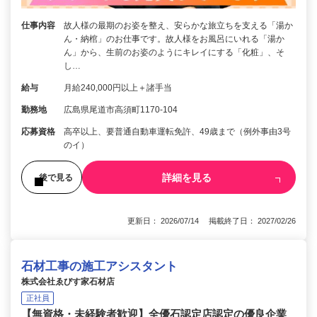
仕事内容
故人様の最期のお姿を整え、安らかな旅立ちを支える「湯か
ん・納棺」のお仕事です。故人様をお風呂にいれる「湯か
ん」から、生前のお姿のようにキレイにする「化粧」、そ
し…
給与
月給240,000円以上＋諸手当
勤務地
広島県尾道市高須町1170-104
応募資格
高卒以上、要普通自動車運転免許、49歳まで（例外事由3号
のイ）
詳細を見る
後で見る
更新日： 2026/07/14 掲載終了日： 2027/02/26
石材工事の施工アシスタント
株式会社ゑびす家石材店
正社員
【無資格・未経験者歓迎】全優石認定店認定の優良企業