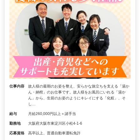
仕事内容
故人様の最期のお姿を整え、安らかな旅立ちを支える「湯か
ん・納棺」のお仕事です。故人様をお風呂にいれる「湯か
ん」から、生前のお姿のようにキレイにする「化粧」、そ
し…
給与
月給260,000円以上＋諸手当
勤務地
大阪府大阪市東淀川区小松4-1-6
応募資格
高卒以上、普通自動車運転免許