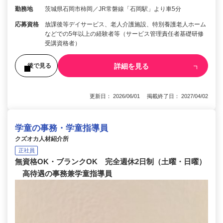
勤務地
茨城県石岡市柿岡／JR常磐線「石岡駅」より車5分
応募資格
放課後等デイサービス、老人介護施設、特別養護老人ホーム
などでの5年以上の経験者等（サービス管理責任者基礎研修
受講資格者）
詳細を見る
後で見る
更新日： 2026/06/01 掲載終了日： 2027/04/02
学童の事務・学童指導員
クズオカ人材紹介所
正社員
無資格OK・ブランクOK 完全週休2日制（土曜・日曜）
高待遇の事務兼学童指導員