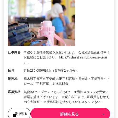
仕事内容
事務や学童指導業務をお願いします。 会社紹介動画配信中！
お気軽にご相談下さい。 https://v.classtream.jp/create-grou
p…
給与
月給230,000円以上（賞与年2ヶ月分）
勤務地
栃木県宇都宮市下栗町／JR宇都宮線・日光線・宇都宮ライト
レール「宇都宮駅」より車15分
応募資格
無資格OK・ブランクある方もOK ★男性スタッフが元気に
職場を盛り上げています！☆現在非正規で、正職員をお考え
の方大歓迎！ ☆接客経験を活かしているスタッフもい…
詳細を見る
後で見る