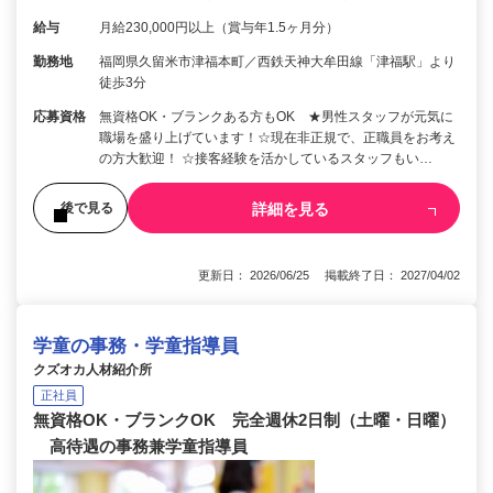
給与
月給230,000円以上（賞与年1.5ヶ月分）
勤務地
福岡県久留米市津福本町／西鉄天神大牟田線「津福駅」より
徒歩3分
応募資格
無資格OK・ブランクある方もOK ★男性スタッフが元気に
職場を盛り上げています！☆現在非正規で、正職員をお考え
の方大歓迎！ ☆接客経験を活かしているスタッフもい…
詳細を見る
後で見る
更新日： 2026/06/25 掲載終了日： 2027/04/02
学童の事務・学童指導員
クズオカ人材紹介所
正社員
無資格OK・ブランクOK 完全週休2日制（土曜・日曜）
高待遇の事務兼学童指導員