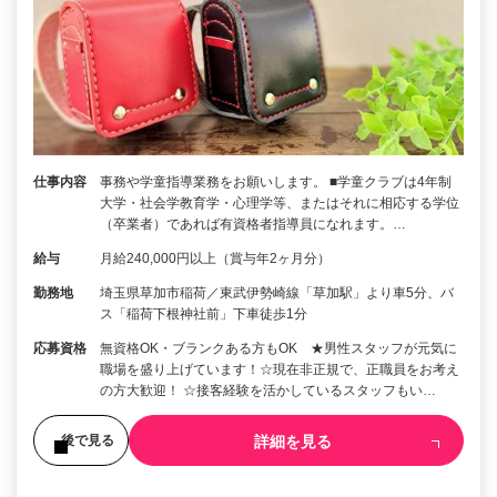
仕事内容
事務や学童指導業務をお願いします。 ■学童クラブは4年制
大学・社会学教育学・心理学等、またはそれに相応する学位
（卒業者）であれば有資格者指導員になれます。…
給与
月給240,000円以上（賞与年2ヶ月分）
勤務地
埼玉県草加市稲荷／東武伊勢崎線「草加駅」より車5分、バ
ス「稲荷下根神社前」下車徒歩1分
応募資格
無資格OK・ブランクある方もOK ★男性スタッフが元気に
職場を盛り上げています！☆現在非正規で、正職員をお考え
の方大歓迎！ ☆接客経験を活かしているスタッフもい…
詳細を見る
後で見る