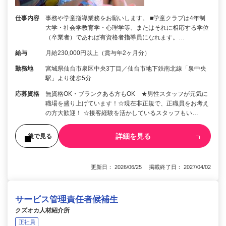
仕事内容
事務や学童指導業務をお願いします。 ■学童クラブは4年制
大学・社会学教育学・心理学等、またはそれに相応する学位
（卒業者）であれば有資格者指導員になれます。…
給与
月給230,000円以上（賞与年2ヶ月分）
勤務地
宮城県仙台市泉区中央3丁目／仙台市地下鉄南北線「泉中央
駅」より徒歩5分
応募資格
無資格OK・ブランクある方もOK ★男性スタッフが元気に
職場を盛り上げています！☆現在非正規で、正職員をお考え
の方大歓迎！ ☆接客経験を活かしているスタッフもい…
詳細を見る
後で見る
更新日： 2026/06/25 掲載終了日： 2027/04/02
サービス管理責任者候補生
クズオカ人材紹介所
正社員