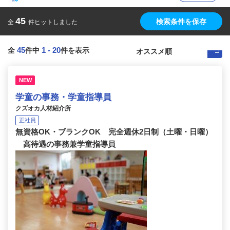
45
検索条件を保存
全
件ヒットしました
45
1
-
20
全
件中
件を表示
NEW
学童の事務・学童指導員
クズオカ人材紹介所
正社員
無資格OK・ブランクOK 完全週休2日制（土曜・日曜）
高待遇の事務兼学童指導員