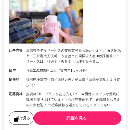
仕事内容
放課後等デイサービスの支援業務をお願いします。 ★久留米
市・三井郡大刀洗町・うきは市に同様求人有 ■放課後等デイ
サービスは、社会学・教育学・心理学等を専…
給与
月給210,000円以上（賞与年1.5ヶ月分）
勤務地
福岡県小郡市小郡／西鉄天神大牟田線「西鉄小郡駅」より徒
歩3分
応募資格
無資格OK・ブランクある方もOK ★男性スタッフが元気に
職場を盛り上げています！☆現在非正規で、正職員をお考え
の方大歓迎！ ☆接客経験を活かしているスタッフもい…
詳細を見る
後で見る