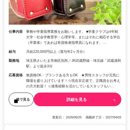
仕事内容
事務や学童指導業務をお願いします。 ■学童クラブは4年制
大学・社会学教育学・心理学等、またはそれに相応する学位
（卒業者）であれば有資格者指導員になれます。…
給与
月給220,000円以上（賞与年2ヶ月分）
勤務地
埼玉県さいたま市南区別所／JR武蔵野線・埼京線「武蔵浦和
駅」より徒歩3分
応募資格
無資格OK・ブランクある方もOK ★男性スタッフが元気に
職場を盛り上げています！☆現在非正規で、正職員をお考え
の方大歓迎！ ☆接客経験を活かしているスタッフもい…
詳細を見る
後で見る
更新日： 2026/06/25 掲載終了日： 2027/04/02