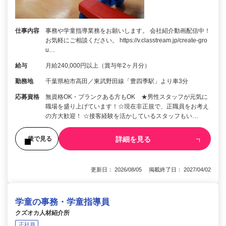
仕事内容
事務や学童指導業務をお願いします。 会社紹介動画配信中！
お気軽にご相談ください。 https://v.classtream.jp/create-gro
u…
給与
月給240,000円以上（賞与年2ヶ月分）
勤務地
千葉県柏市高田／東武野田線「豊四季駅」より車3分
応募資格
無資格OK・ブランクある方もOK ★男性スタッフが元気に
職場を盛り上げています！☆現在非正規で、正職員をお考え
の方大歓迎！ ☆接客経験を活かしているスタッフもい…
詳細を見る
後で見る
更新日： 2026/08/05 掲載終了日： 2027/04/02
学童の事務・学童指導員
クズオカ人材紹介所
正社員