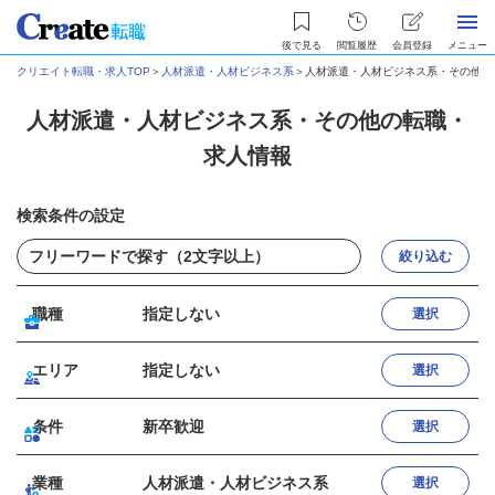
後で見る
閲覧履歴
会員登録
メニュー
クリエイト転職・求人TOP
＞
人材派遣・人材ビジネス系
＞
人材派遣・人材ビジネス系・その他の
人材派遣・人材ビジネス系・その他の転職・
求人情報
検索条件の設定
絞り込む
職種
指定しない
選択
エリア
指定しない
選択
条件
新卒歓迎
選択
業種
人材派遣・人材ビジネス系
選択