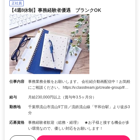
正社員
【4週8休制】事務経験者優遇 ブランクOK
仕事内容
事務業務全般をお願いします。 会社紹介動画配信中！お気軽
にご相談ください。 https://v.classtream.jp/create-group/#…
給与
月給230,000円以上（賞与年3.5ヶ月分）
勤務地
千葉県流山市流山9丁目／流鉄流山線「平和台駅」より徒歩3
分
応募資格
事務経験者歓迎（総務・経理） ★お子様と接する機会が多
い環境なので、優しい対応をお願いします！