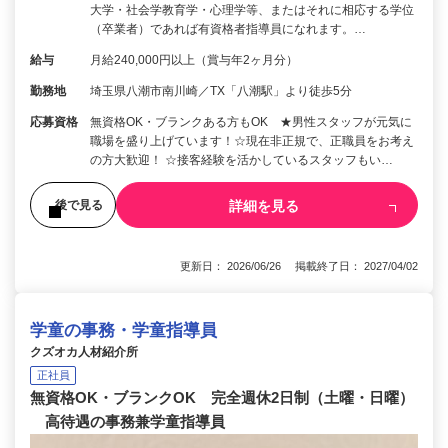
大学・社会学教育学・心理学等、またはそれに相応する学位
（卒業者）であれば有資格者指導員になれます。…
給与
月給240,000円以上（賞与年2ヶ月分）
勤務地
埼玉県八潮市南川崎／TX「八潮駅」より徒歩5分
応募資格
無資格OK・ブランクある方もOK ★男性スタッフが元気に
職場を盛り上げています！☆現在非正規で、正職員をお考え
の方大歓迎！ ☆接客経験を活かしているスタッフもい…
詳細を見る
後で見る
更新日： 2026/06/26 掲載終了日： 2027/04/02
学童の事務・学童指導員
クズオカ人材紹介所
正社員
無資格OK・ブランクOK 完全週休2日制（土曜・日曜）
高待遇の事務兼学童指導員