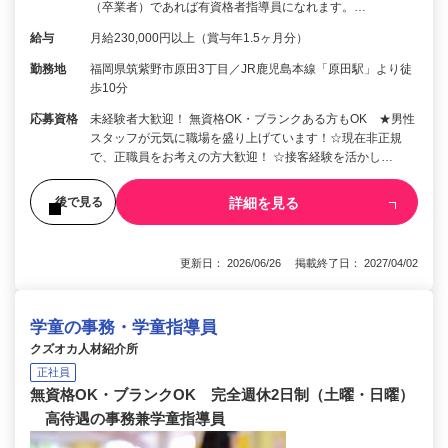
（卒業者）であれば有資格者指導員になれます。…
給与
月給230,000円以上（賞与年1.5ヶ月分）
勤務地
福岡県筑紫野市原田3丁目／JR鹿児島本線「原田駅」より徒
歩10分
応募資格
未経験者大歓迎！ 無資格OK・ブランクある方もOK ★男性
スタッフが元気に職場を盛り上げています！☆現在非正規
で、正職員をお考えの方大歓迎！ ☆接客経験を活かし…
詳細を見る
後で見る
更新日： 2026/06/26 掲載終了日： 2027/04/02
学童の事務・学童指導員
クズオカ人材紹介所
正社員
無資格OK・ブランクOK 完全週休2日制（土曜・日曜）
高待遇の事務兼学童指導員