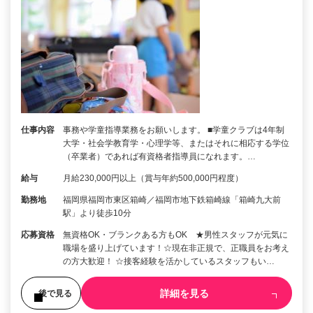
仕事内容
事務や学童指導業務をお願いします。 ■学童クラブは4年制
大学・社会学教育学・心理学等、またはそれに相応する学位
（卒業者）であれば有資格者指導員になれます。…
給与
月給230,000円以上（賞与年約500,000円程度）
勤務地
福岡県福岡市東区箱崎／福岡市地下鉄箱崎線「箱崎九大前
駅」より徒歩10分
応募資格
無資格OK・ブランクある方もOK ★男性スタッフが元気に
職場を盛り上げています！☆現在非正規で、正職員をお考え
の方大歓迎！ ☆接客経験を活かしているスタッフもい…
詳細を見る
後で見る