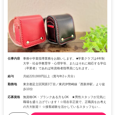
仕事内容
事務や学童指導業務をお願いします。 ■学童クラブは4年制
大学・社会学教育学・心理学等、またはそれに相応する学位
（卒業者）であれば有資格者指導員になれます。…
給与
月給220,000円以上（賞与年2ヶ月分）
勤務地
東京都足立区関原3丁目／東武伊勢崎線「西新井駅」より徒
歩10分
応募資格
無資格OK・ブランクある方もOK ★男性スタッフが元気に
職場を盛り上げています！☆現在非正規で、正職員をお考え
の方大歓迎！ ☆接客経験を活かしているスタッフもい…