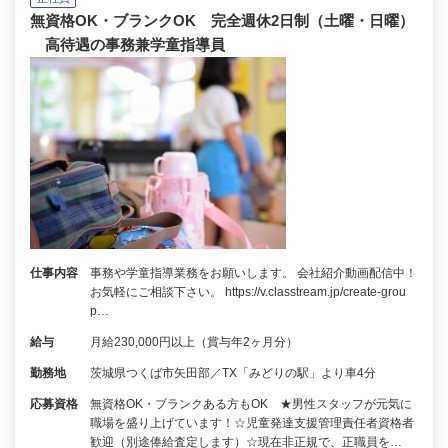
無資格OK・ブランクOK 完全週休2日制（土曜・日曜）
高待遇の事務兼学童指導員
仕事内容
事務や学童指導業務をお願いします。 会社紹介動画配信中！
お気軽にご相談下さい。 https://v.classtream.jp/create-grou
p…
給与
月給230,000円以上（賞与年2ヶ月分）
勤務地
茨城県つくば市矢田部／TX「みどりの駅」より車4分
応募資格
無資格OK・ブランクある方もOK ★男性スタッフが元気に
職場を盛り上げています！☆児童発達支援管理責任者資格者
歓迎（別途俸給査定します）☆現在非正規で、正職員を…