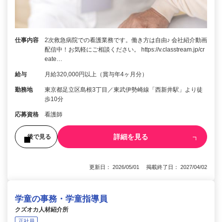
仕事内容
2次救急病院での看護業務です。働き方は自由♪ 会社紹介動画
配信中！お気軽にご相談ください。 https://v.classtream.jp/cr
eate…
給与
月給320,000円以上（賞与年4ヶ月分）
勤務地
東京都足立区島根3丁目／東武伊勢崎線「西新井駅」より徒
歩10分
応募資格
看護師
詳細を見る
後で見る
更新日： 2026/05/01 掲載終了日： 2027/04/02
学童の事務・学童指導員
クズオカ人材紹介所
正社員