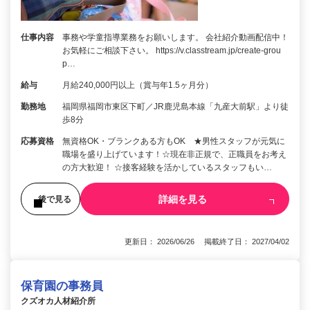
仕事内容
事務や学童指導業務をお願いします。 会社紹介動画配信中！
お気軽にご相談下さい。 https://v.classtream.jp/create-grou
p…
給与
月給240,000円以上（賞与年1.5ヶ月分）
勤務地
福岡県福岡市東区下町／JR鹿児島本線「九産大前駅」より徒
歩8分
応募資格
無資格OK・ブランクある方もOK ★男性スタッフが元気に
職場を盛り上げています！☆現在非正規で、正職員をお考え
の方大歓迎！ ☆接客経験を活かしているスタッフもい…
詳細を見る
後で見る
更新日： 2026/06/26 掲載終了日： 2027/04/02
保育園の事務員
クズオカ人材紹介所