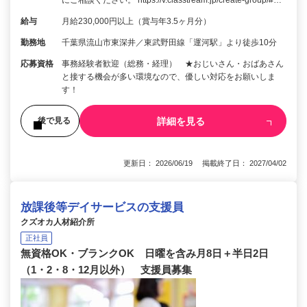
にご相談ください。 https://v.classtream.jp/create-group/#…
給与
月給230,000円以上（賞与年3.5ヶ月分）
勤務地
千葉県流山市東深井／東武野田線「運河駅」より徒歩10分
応募資格
事務経験者歓迎（総務・経理） ★おじいさん・おばあさん
と接する機会が多い環境なので、優しい対応をお願いしま
す！
詳細を見る
後で見る
更新日： 2026/06/19 掲載終了日： 2027/04/02
放課後等デイサービスの支援員
クズオカ人材紹介所
正社員
無資格OK・ブランクOK 日曜を含み月8日＋半日2日
（1・2・8・12月以外） 支援員募集