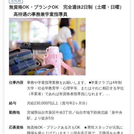
正社員
無資格OK・ブランクOK 完全週休2日制（土曜・日曜）
高待遇の事務兼学童指導員
仕事内容
事務や学童指導業務をお願いします。 ■学童クラブは4年制
大学・社会学教育学・心理学等、またはそれに相応する学位
（卒業者）であれば有資格者指導員になれます。…
給与
月給230,000円以上（賞与年2ヶ月分）
勤務地
宮城県仙台市泉区中央3丁目／仙台市地下鉄南北線「泉中央
駅」より徒歩5分
応募資格
無資格OK・ブランクある方もOK ★男性スタッフが元気に
職場を盛り上げています！☆現在非正規で、正職員をお考え