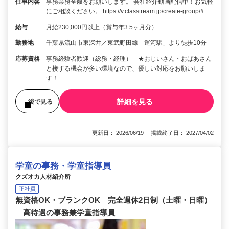
仕事内容
事務業務全般をお願いします。 会社紹介動画配信中！お気軽
にご相談ください。 https://v.classtream.jp/create-group/#…
給与
月給230,000円以上（賞与年3.5ヶ月分）
勤務地
千葉県流山市東深井／東武野田線「運河駅」より徒歩10分
応募資格
事務経験者歓迎（総務・経理） ★おじいさん・おばあさん
と接する機会が多い環境なので、優しい対応をお願いしま
す！
詳細を見る
後で見る
更新日： 2026/06/19 掲載終了日： 2027/04/02
学童の事務・学童指導員
クズオカ人材紹介所
正社員
無資格OK・ブランクOK 完全週休2日制（土曜・日曜）
高待遇の事務兼学童指導員