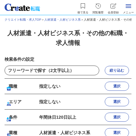
後で見る
閲覧履歴
会員登録
メニュー
クリエイト転職・求人TOP
＞
人材派遣・人材ビジネス系
＞
人材派遣・人材ビジネス系・その他の
人材派遣・人材ビジネス系・その他の転職・
求人情報
検索条件の設定
絞り込む
職種
指定しない
選択
エリア
指定しない
選択
条件
年間休日120日以上
選択
業種
人材派遣・人材ビジネス系
選択