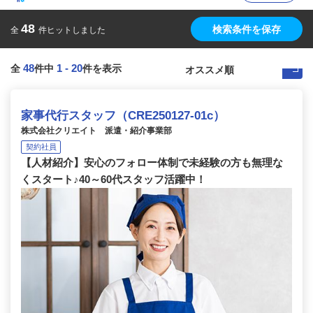
48
検索条件を保存
全
件ヒットしました
48
1
-
20
全
件中
件を表示
家事代行スタッフ（CRE250127-01c）
株式会社クリエイト 派遣・紹介事業部
契約社員
【人材紹介】安心のフォロー体制で未経験の方も無理な
くスタート♪40～60代スタッフ活躍中！