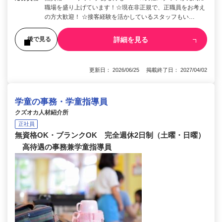
職場を盛り上げています！☆現在非正規で、正職員をお考え
の方大歓迎！ ☆接客経験を活かしているスタッフもい…
詳細を見る
後で見る
更新日： 2026/06/25 掲載終了日： 2027/04/02
学童の事務・学童指導員
クズオカ人材紹介所
正社員
無資格OK・ブランクOK 完全週休2日制（土曜・日曜）
高待遇の事務兼学童指導員