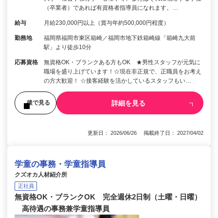
（卒業者）であれば有資格者指導員になれます。…
給与
月給230,000円以上（賞与年約500,000円程度）
勤務地
福岡県福岡市東区箱崎／福岡市地下鉄箱崎線「箱崎九大前
駅」より徒歩10分
応募資格
無資格OK・ブランクある方もOK ★男性スタッフが元気に
職場を盛り上げています！☆現在非正規で、正職員をお考え
の方大歓迎！ ☆接客経験を活かしているスタッフもい…
詳細を見る
後で見る
更新日： 2026/06/26 掲載終了日： 2027/04/02
学童の事務・学童指導員
クズオカ人材紹介所
正社員
無資格OK・ブランクOK 完全週休2日制（土曜・日曜）
高待遇の事務兼学童指導員