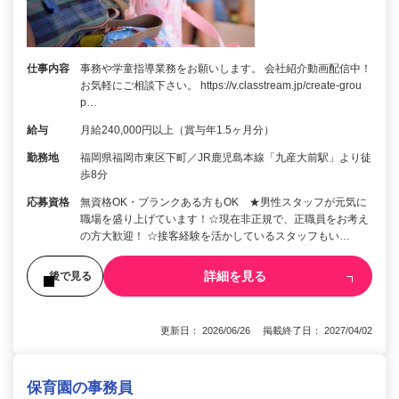
仕事内容
事務や学童指導業務をお願いします。 会社紹介動画配信中！
お気軽にご相談下さい。 https://v.classtream.jp/create-grou
p…
給与
月給240,000円以上（賞与年1.5ヶ月分）
勤務地
福岡県福岡市東区下町／JR鹿児島本線「九産大前駅」より徒
歩8分
応募資格
無資格OK・ブランクある方もOK ★男性スタッフが元気に
職場を盛り上げています！☆現在非正規で、正職員をお考え
の方大歓迎！ ☆接客経験を活かしているスタッフもい…
詳細を見る
後で見る
更新日： 2026/06/26 掲載終了日： 2027/04/02
保育園の事務員