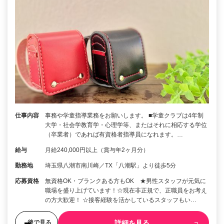
仕事内容
事務や学童指導業務をお願いします。 ■学童クラブは4年制
大学・社会学教育学・心理学等、またはそれに相応する学位
（卒業者）であれば有資格者指導員になれます。…
給与
月給240,000円以上（賞与年2ヶ月分）
勤務地
埼玉県八潮市南川崎／TX「八潮駅」より徒歩5分
応募資格
無資格OK・ブランクある方もOK ★男性スタッフが元気に
職場を盛り上げています！☆現在非正規で、正職員をお考え
の方大歓迎！ ☆接客経験を活かしているスタッフもい…
詳細を見る
後で見る