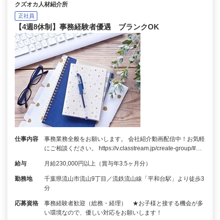
クズオカ人材紹介所
正社員
【4週8休制】事務経験者優遇 ブランクOK
仕事内容
事務業務全般をお願いします。 会社紹介動画配信中！お気軽
にご相談ください。 https://v.classtream.jp/create-group/#…
給与
月給230,000円以上（賞与年3.5ヶ月分）
勤務地
千葉県流山市流山9丁目／流鉄流山線「平和台駅」より徒歩3
分
応募資格
事務経験者歓迎（総務・経理） ★お子様と接する機会が多
い環境なので、優しい対応をお願いします！