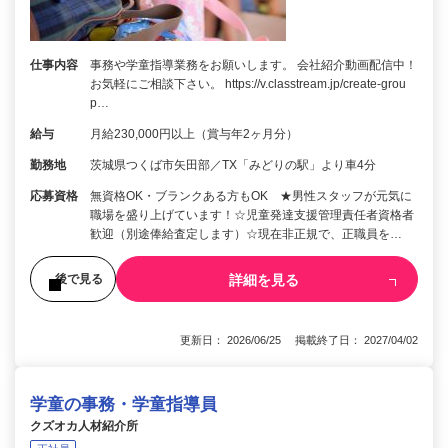
仕事内容
事務や学童指導業務をお願いします。 会社紹介動画配信中！
お気軽にご相談下さい。 https://v.classtream.jp/create-grou
p…
給与
月給230,000円以上（賞与年2ヶ月分）
勤務地
茨城県つくば市矢田部／TX「みどりの駅」より車4分
応募資格
無資格OK・ブランクある方もOK ★男性スタッフが元気に
職場を盛り上げています！☆児童発達支援管理責任者資格者
歓迎（別途俸給査定します）☆現在非正規で、正職員を…
詳細を見る
後で見る
更新日： 2026/06/25 掲載終了日： 2027/04/02
学童の事務・学童指導員
クズオカ人材紹介所