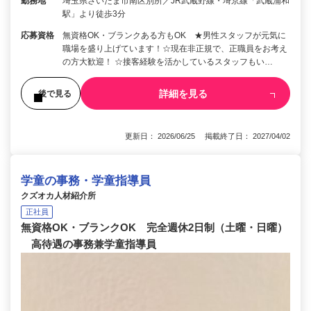
勤務地
埼玉県さいたま市南区別所／JR武蔵野線・埼京線「武蔵浦和
駅」より徒歩3分
応募資格
無資格OK・ブランクある方もOK ★男性スタッフが元気に
職場を盛り上げています！☆現在非正規で、正職員をお考え
の方大歓迎！ ☆接客経験を活かしているスタッフもい…
詳細を見る
後で見る
更新日： 2026/06/25 掲載終了日： 2027/04/02
学童の事務・学童指導員
クズオカ人材紹介所
正社員
無資格OK・ブランクOK 完全週休2日制（土曜・日曜）
高待遇の事務兼学童指導員