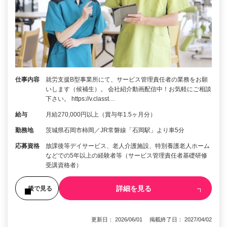
仕事内容
就労支援B型事業所にて、サービス管理責任者の業務をお願
いします（候補生）。 会社紹介動画配信中！お気軽にご相談
下さい。 https://v.classt…
給与
月給270,000円以上（賞与年1.5ヶ月分）
勤務地
茨城県石岡市柿岡／JR常磐線「石岡駅」より車5分
応募資格
放課後等デイサービス、老人介護施設、特別養護老人ホーム
などでの5年以上の経験者等（サービス管理責任者基礎研修
受講資格者）
詳細を見る
後で見る
更新日： 2026/06/01 掲載終了日： 2027/04/02