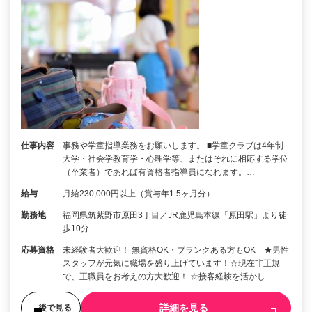
仕事内容
事務や学童指導業務をお願いします。 ■学童クラブは4年制
大学・社会学教育学・心理学等、またはそれに相応する学位
（卒業者）であれば有資格者指導員になれます。…
給与
月給230,000円以上（賞与年1.5ヶ月分）
勤務地
福岡県筑紫野市原田3丁目／JR鹿児島本線「原田駅」より徒
歩10分
応募資格
未経験者大歓迎！ 無資格OK・ブランクある方もOK ★男性
スタッフが元気に職場を盛り上げています！☆現在非正規
で、正職員をお考えの方大歓迎！ ☆接客経験を活かし…
詳細を見る
後で見る