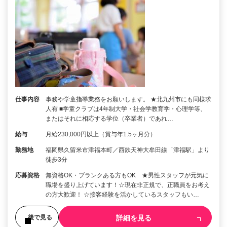
仕事内容
事務や学童指導業務をお願いします。 ★北九州市にも同様求
人有 ■学童クラブは4年制大学・社会学教育学・心理学等、
またはそれに相応する学位（卒業者）であれ…
給与
月給230,000円以上（賞与年1.5ヶ月分）
勤務地
福岡県久留米市津福本町／西鉄天神大牟田線「津福駅」より
徒歩3分
応募資格
無資格OK・ブランクある方もOK ★男性スタッフが元気に
職場を盛り上げています！☆現在非正規で、正職員をお考え
の方大歓迎！ ☆接客経験を活かしているスタッフもい…
詳細を見る
後で見る