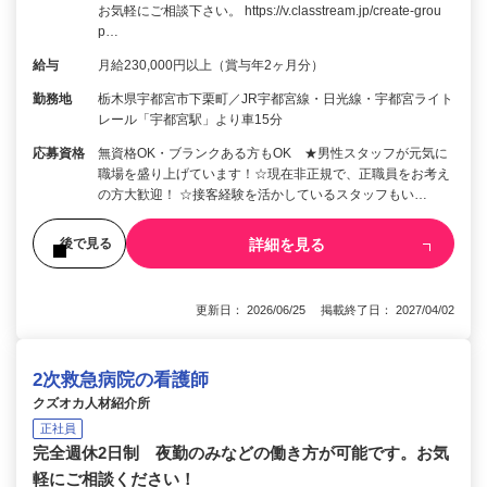
お気軽にご相談下さい。 https://v.classtream.jp/create-grou
p…
給与
月給230,000円以上（賞与年2ヶ月分）
勤務地
栃木県宇都宮市下栗町／JR宇都宮線・日光線・宇都宮ライト
レール「宇都宮駅」より車15分
応募資格
無資格OK・ブランクある方もOK ★男性スタッフが元気に
職場を盛り上げています！☆現在非正規で、正職員をお考え
の方大歓迎！ ☆接客経験を活かしているスタッフもい…
詳細を見る
後で見る
更新日： 2026/06/25 掲載終了日： 2027/04/02
2次救急病院の看護師
クズオカ人材紹介所
正社員
完全週休2日制 夜勤のみなどの働き方が可能です。お気
軽にご相談ください！