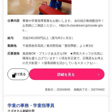
仕事内容
事務や学童指導業務をお願いします。 会社紹介動画配信中！
お気軽にご相談ください。 https://v.classtream.jp/create-gro
u…
給与
月給240,000円以上（賞与年2ヶ月分）
勤務地
千葉県柏市高田／東武野田線「豊四季駅」より車3分
応募資格
無資格OK・ブランクある方もOK ★男性スタッフが元気に
職場を盛り上げています！☆現在非正規で、正職員をお考え
の方大歓迎！ ☆接客経験を活かしているスタッフもい…
詳細を見る
後で見る
更新日： 2026/08/05 掲載終了日： 2027/04/02
学童の事務・学童指導員
クズオカ人材紹介所