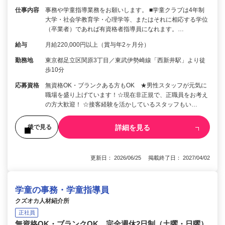
仕事内容
事務や学童指導業務をお願いします。 ■学童クラブは4年制
大学・社会学教育学・心理学等、またはそれに相応する学位
（卒業者）であれば有資格者指導員になれます。…
給与
月給220,000円以上（賞与年2ヶ月分）
勤務地
東京都足立区関原3丁目／東武伊勢崎線「西新井駅」より徒
歩10分
応募資格
無資格OK・ブランクある方もOK ★男性スタッフが元気に
職場を盛り上げています！☆現在非正規で、正職員をお考え
の方大歓迎！ ☆接客経験を活かしているスタッフもい…
詳細を見る
後で見る
更新日： 2026/06/25 掲載終了日： 2027/04/02
学童の事務・学童指導員
クズオカ人材紹介所
正社員
無資格OK・ブランクOK 完全週休2日制（土曜・日曜）