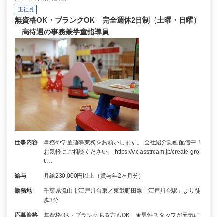
正社員
無資格OK・ブランクOK 完全週休2日制（土曜・日曜）
高待遇の事務兼学童指導員
仕事内容
事務や学童指導業務をお願いします。 会社紹介動画配信中！
お気軽にご相談ください。 https://v.classtream.jp/create-gro
u…
給与
月給230,000円以上（賞与年2ヶ月分）
勤務地
千葉県流山市江戸川台東／東武野田線「江戸川台駅」より徒
歩3分
応募資格
無資格OK・ブランクある方もOK ★男性スタッフが元気に