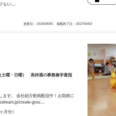
もOK ★男性スタッフが元気に職場を盛
規で、正職員をお考えの方大歓迎！ ☆接
後で見
ッフもい…
更新日： 2026/08/05 掲載終了日： 2027/04/02
制（土曜・日曜） 高待遇の事務兼学童指
します。 会社紹介動画配信中！お気軽に