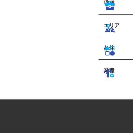
職種
エリア
条件
業種