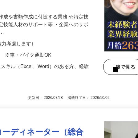
国際貢献出来るお仕事。人と会話や触れ合
作成や書類作成に付随する業務 ☆特定技
定技能人材のサポート等 ・企業へのサポ
問…
験・能力考慮します）
-8 ※車・バイク通勤OK
スキル（Excel、Word）のある方、経験
後で見
！
更新日： 2026/07/28 掲載終了日： 2026/10/02