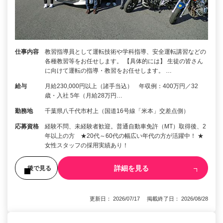
仕事内容
教習指導員として運転技術や学科指導、安全運転講習などの
各種教習等をお任せします。 【具体的には】 生徒の皆さん
に向けて運転の指導・教習をお任せします。 …
給与
月給230,000円以上（諸手当込） 年収例：400万円／32
歳・入社 5年（月給28万円…
勤務地
千葉県八千代市村上（国道16号線「米本」交差点側）
応募資格
経験不問、未経験者歓迎。普通自動車免許（MT）取得後、2
年以上の方 ★20代～60代の幅広い年代の方が活躍中！ ★
女性スタッフの採用実績あり！
詳細を見る
後で見る
更新日： 2026/07/17 掲載終了日： 2026/08/28