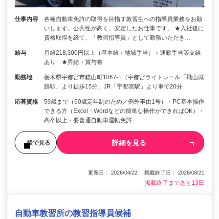
仕事内容
各種自動車免許の取得を目指す教習生への指導員業務をお願
いします。公共性が高く、安定したお仕事です。 ★入社後に
資格取得を経て、「教習指導員」として勤務いただき…
給与
月給218,300円以上（基本給＋地域手当）＋通勤手当等支給
あり ★昇給・賞与有
勤務地
栃木県宇都宮市鐺山町1067-1（宇都宮ライトレール「飛山城
跡駅」より徒歩15分、JR「宇都宮駅」より車で20分
応募資格
59歳まで（60歳定年制のため／例外事由1号）・PC基本操作
できる方（Excel・Wordなどの簡単な操作ができればOK）・
高卒以上・要普通自動車運転免許
詳細を見る
後で見る
更新日： 2026/04/22 掲載終了日： 2026/08/21
掲載終了まであと13日
自動車教習所の教習指導員候補