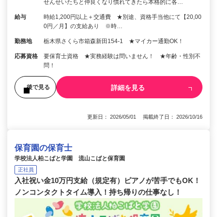
せんせいたちと仲良くなり慣れてきたら本格的に各…
給与
時給1,200円以上＋交通費 ★別途、資格手当他にて【20,00
0円／月】の支給あり ※時…
勤務地
栃木県さくら市箱森新田154‐1 ★マイカー通勤OK！
応募資格
要保育士資格 ★実務経験は問いません！ ★年齢・性別不
問！
詳細を見る
後で見る
更新日： 2026/05/01 掲載終了日： 2026/10/16
保育園の保育士
学校法人柏こばと学園 流山こばと保育園
正社員
入社祝い金10万円支給（規定有）ピアノが苦手でもOK！
ノンコンタクトタイム導入！持ち帰りの仕事なし！