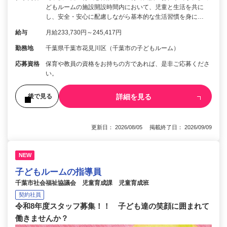
どもルームの施設開設時間内において、児童と生活を共に
し、安全・安心に配慮しながら基本的な生活習慣を身に…
給与
月給233,730円～245,417円
勤務地
千葉県千葉市花見川区（千葉市の子どもルーム）
応募資格
保育や教員の資格をお持ちの方であれば、是非ご応募くださ
い。
詳細を見る
後で見る
更新日： 2026/08/05 掲載終了日： 2026/09/09
NEW
子どもルームの指導員
千葉市社会福祉協議会 児童育成課 児童育成班
契約社員
令和8年度スタッフ募集！！ 子ども達の笑顔に囲まれて
働きませんか？