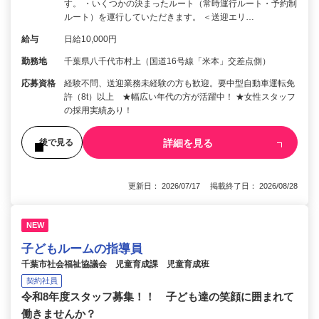
す。 ・いくつかの決まったルート（常時運行ルート・予約制
ルート）を運行していただきます。 ＜送迎エリ…
給与
日給10,000円
勤務地
千葉県八千代市村上（国道16号線「米本」交差点側）
応募資格
経験不問、送迎業務未経験の方も歓迎。要中型自動車運転免
許（8t）以上 ★幅広い年代の方が活躍中！ ★女性スタッフ
の採用実績あり！
詳細を見る
後で見る
更新日： 2026/07/17 掲載終了日： 2026/08/28
NEW
子どもルームの指導員
千葉市社会福祉協議会 児童育成課 児童育成班
契約社員
令和8年度スタッフ募集！！ 子ども達の笑顔に囲まれて
働きませんか？