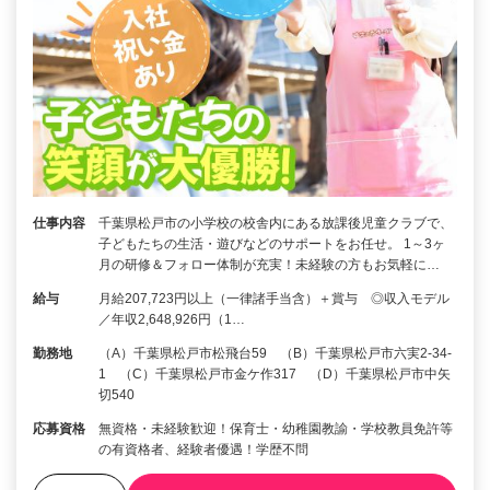
仕事内容
千葉県松戸市の小学校の校舎内にある放課後児童クラブで、
子どもたちの生活・遊びなどのサポートをお任せ。 1～3ヶ
月の研修＆フォロー体制が充実！未経験の方もお気軽に…
給与
月給207,723円以上（一律諸手当含）＋賞与 ◎収入モデル
／年収2,648,926円（1…
勤務地
（A）千葉県松戸市松飛台59 （B）千葉県松戸市六実2-34-
1 （C）千葉県松戸市金ケ作317 （D）千葉県松戸市中矢
切540
応募資格
無資格・未経験歓迎！保育士・幼稚園教諭・学校教員免許等
の有資格者、経験者優遇！学歴不問