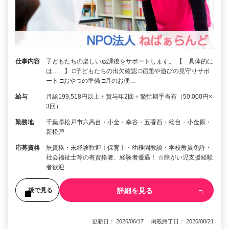
仕事内容
子どもたちの楽しい放課後をサポートします。 【 具体的に
は… 】 □子どもたちの出欠確認 □宿題や遊びの見守りサポ
ート □おやつの準備 □月のお便…
給与
月給199,518円以上＋賞与年2回＋繁忙期手当有（50,000円×
3回）
勤務地
千葉県松戸市六高台・小金・幸谷・五香西・稔台・小金原・
新松戸
応募資格
無資格・未経験歓迎！保育士・幼稚園教諭・学校教員免許・
社会福祉士等の有資格者、経験者優遇！ ☆障がい児支援経験
者歓迎
詳細を見る
後で見る
更新日： 2026/06/17 掲載終了日： 2026/08/21