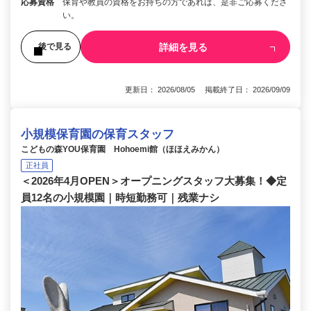
応募資格
保育や教員の資格をお持ちの方であれば、是非ご応募くださ
い。
詳細を見る
後で見る
更新日： 2026/08/05 掲載終了日： 2026/09/09
小規模保育園の保育スタッフ
こどもの森YOU保育園 Hohoemi館（ほほえみかん）
正社員
＜2026年4月OPEN＞オープニングスタッフ大募集！◆定
員12名の小規模園｜時短勤務可｜残業ナシ