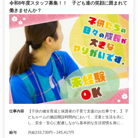
令和8年度スタッフ募集！！ 子ども達の笑顔に囲まれて
働きませんか？
仕事内容
【子供の健全育成と保護者の子育て支援のお仕事です。】 子
どもルームの施設開設時間内において、児童と生活を共に
し、安全・安心に配慮しながら基本的な生活習慣を身に…
給与
月給233,730円～245,417円