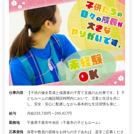
仕事内容
【子供の健全育成と保護者の子育て支援のお仕事です。】 子
どもルームの施設開設時間内において、児童と生活を共に
し、安全・安心に配慮しながら基本的な生活習慣を身に…
給与
月給233,730円～245,417円
勤務地
千葉県千葉市中央区（千葉市の子どもルーム）
応募資格
保育や教員の資格をお持ちの方であれば、是非ご応募くださ