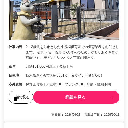
仕事内容
0～2歳児を対象とした小規模保育園での保育業務をお任せし
ます。 定員12名・職員は6人体制のため、ゆとりある保育が
可能です。 子ども1人ひとりと丁寧に関わり…
給与
月給191,500円以上＋各種手当
勤務地
栃木県さくら市氏家3361‐1 ★マイカー通勤OK！
応募資格
保育士資格｜未経験OK｜ブランクOK｜年齢・性別不問
詳細を見る
後で見る
更新日： 2026/06/26 掲載終了日： 2026/10/16