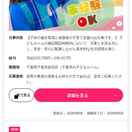
仕事内容
【子供の健全育成と保護者の子育て支援のお仕事です。】 子
どもルームの施設開設時間内において、児童と生活を共に
し、安全・安心に配慮しながら基本的な生活習慣を身に…
給与
月給233,730円～245,417円
勤務地
千葉県千葉市稲毛区（千葉市の子どもルーム）
応募資格
保育や教員の資格をお持ちの方であれば、是非ご応募くださ
い。
詳細を見る
後で見る
更新日： 2026/08/05 掲載終了日： 2026/09/09
NEW