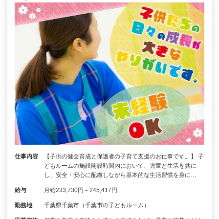
仕事内容
【子供の健全育成と保護者の子育て支援のお仕事です。】 子
どもルームの施設開設時間内において、児童と生活を共に
し、安全・安心に配慮しながら基本的な生活習慣を身に…
給与
月給233,730円～245,417円
勤務地
千葉県千葉市（千葉市の子どもルーム）