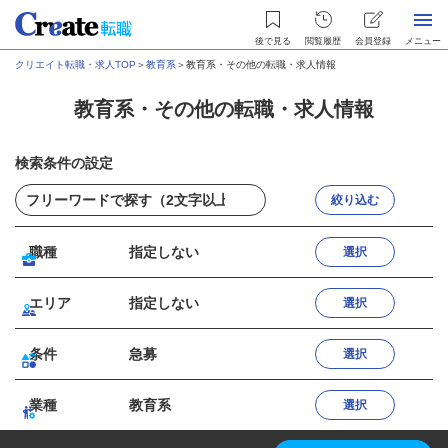
後で見る
閲覧履歴
会員登録
メニュー
クリエイト転職・求人TOP
＞
教育系
＞
教育系・その他の転職・求人情報
教育系・その他の転職・求人情報
検索条件の設定
絞り込む
職種
指定しない
選択
エリア
指定しない
選択
条件
急募
選択
業種
教育系
選択