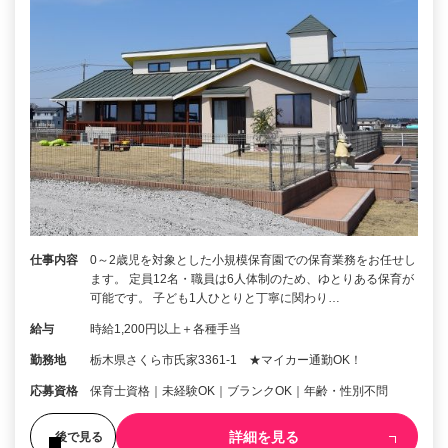
仕事内容
0～2歳児を対象とした小規模保育園での保育業務をお任せし
ます。 定員12名・職員は6人体制のため、ゆとりある保育が
可能です。 子ども1人ひとりと丁寧に関わり…
給与
時給1,200円以上＋各種手当
勤務地
栃木県さくら市氏家3361‐1 ★マイカー通勤OK！
応募資格
保育士資格｜未経験OK｜ブランクOK｜年齢・性別不問
詳細を見る
後で見る