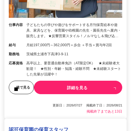
仕事内容
子どもたちの学びや遊びをサポートする月刊保育絵本や遊
具、家具などを、保育園や幼稚園の先生・園長先生へ案内・
販売します。 ★反響営業スタイル！ノルマなし＆飛び込…
給与
月給197,000円～362,000円＋歩合 ＋手当＋賞与年2回
勤務地
茨城県土浦市下高津3-9-11
応募資格
高卒以上、要普通自動車免許（AT限定OK） ★未経験者大
歓迎！ ★性別・年齢・知識・経験不問 ★未経験スタート
した先輩が活躍中！
詳細を見る
後で見る
更新日： 2026/07/27 掲載終了日： 2026/08/21
掲載終了まであと13日
認可保育園の保育スタッフ