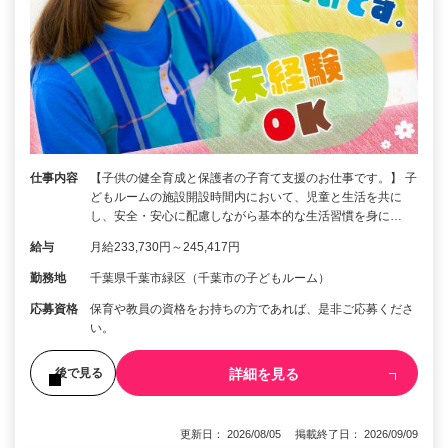
仕事内容
【子供の健全育成と保護者の子育て支援のお仕事です。】 子
どもルームの施設開設時間内において、児童と生活を共に
し、安全・安心に配慮しながら基本的な生活習慣を身に…
給与
月給233,730円～245,417円
勤務地
千葉県千葉市緑区（千葉市の子どもルーム）
応募資格
保育や教員の資格をお持ちの方であれば、是非ご応募くださ
い。
詳細を見る
後で見る
更新日： 2026/08/05 掲載終了日： 2026/09/09