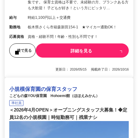
集です。 保育士資格は不要で、未経験の方、ブランクある方
も大歓迎！ 子どもが好き！という方にピッタリ…
給与
時給1,100円以上＋交通費
勤務地
栃木県さくら市箱森新田154‐1 ★マイカー通勤OK！
応募資格
資格・経験不問！年齢・性別も不問です！
詳細を見る
後で見る
更新日： 2026/05/15 掲載終了日： 2026/10/16
小規模保育園の保育スタッフ
こどもの森YOU保育園 Hohoemi館（ほほえみかん）
準社員
＜2026年4月OPEN＞オープニングスタッフ大募集！◆定
員12名の小規模園｜時短勤務可｜残業ナシ