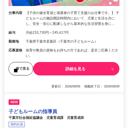
仕事内容
【子供の健全育成と保護者の子育て支援のお仕事です。】 子
どもルームの施設開設時間内において、児童と生活を共に
し、安全・安心に配慮しながら基本的な生活習慣を身に…
給与
月給233,730円～245,417円
勤務地
千葉県千葉市若葉区（千葉市の子どもルーム）
応募資格
保育や教員の資格をお持ちの方であれば、是非ご応募くださ
い。
詳細を見る
後で見る
更新日： 2026/08/05 掲載終了日： 2026/09/09
NEW
子どもルームの指導員
千葉市社会福祉協議会 児童育成課 児童育成班
契約社員