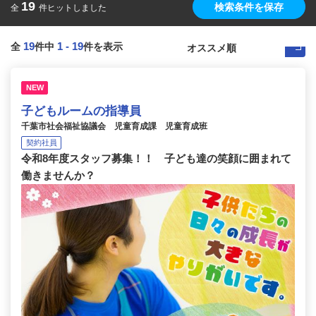
19
検索条件を保存
全
件ヒットしました
19
1
-
19
全
件中
件を表示
NEW
子どもルームの指導員
千葉市社会福祉協議会 児童育成課 児童育成班
契約社員
令和8年度スタッフ募集！！ 子ども達の笑顔に囲まれて
働きませんか？