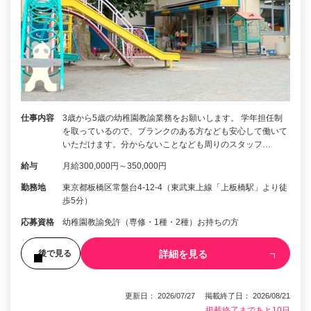
仕事内容
3歳から5歳の幼稚園教諭業務をお願いします。 学年担任制
を取っているので、ブランクのある方なども安心して働いて
いただけます。分からないことなども周りのスタッフ…
給与
月給300,000円～350,000円
勤務地
東京都板橋区常盤台4-12-4（東武東上線「上板橋駅」より徒
歩5分）
応募資格
幼稚園教諭免許（専修・1種・2種）お持ちの方
詳細を見る
後で見る
更新日： 2026/07/27 掲載終了日： 2026/08/21
掲載終了まであと10日