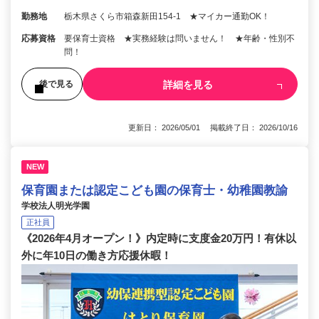
勤務地
栃木県さくら市箱森新田154‐1 ★マイカー通勤OK！
応募資格
要保育士資格 ★実務経験は問いません！ ★年齢・性別不
問！
詳細を見る
後で見る
更新日： 2026/05/01 掲載終了日： 2026/10/16
NEW
保育園または認定こども園の保育士・幼稚園教諭
学校法人明光学園
正社員
《2026年4月オープン！》内定時に支度金20万円！有休以
外に年10日の働き方応援休暇！