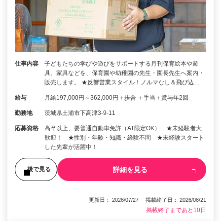
仕事内容
子どもたちの学びや遊びをサポートする月刊保育絵本や遊
具、家具などを、保育園や幼稚園の先生・園長先生へ案内・
販売します。 ★反響営業スタイル！ノルマなし＆飛び込…
給与
月給197,000円～362,000円＋歩合 ＋手当＋賞与年2回
勤務地
茨城県土浦市下高津3-9-11
応募資格
高卒以上、要普通自動車免許（AT限定OK） ★未経験者大
歓迎！ ★性別・年齢・知識・経験不問 ★未経験スタート
した先輩が活躍中！
詳細を見る
後で見る
更新日： 2026/07/27 掲載終了日： 2026/08/21
掲載終了まであと10日