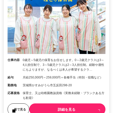
仕事内容
0歳児～5歳児の保育をお任せします。0～2歳児クラスは3～
4人担任制で、3～5歳児クラスは2～3人担任制。経験や適性
にもよりますが、なるべくは本人が希望するクラ…
給与
月給250,000円～259,000円＋各種手当（特別・役職など）
勤務地
茨城県かすみがうら市五反田298-20
応募資格
保育士、又は幼稚園教諭資格《実務未経験・ブランクある方
も歓迎》
詳細を見る
後で見る