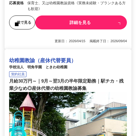
応募資格
保育士、又は幼稚園教諭資格《実務未経験・ブランクある方
も歓迎》
詳細を見る
後で見る
更新日： 2026/04/15 掲載終了日： 2026/09/04
幼稚園教諭（産休代替要員）
学校法人 明角学園 ときわ幼稚園
契約社員
月給30万円～｜9月～翌3月の半年限定勤務｜駅チカ・残
業少なめ◎産休代替の幼稚園教諭募集