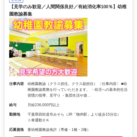
【見学のみ歓迎／人間関係良好／有給消化率100％】幼稚
園教諭募集
仕事内容
幼稚園教諭（クラス担任。クラス副担任） 〔仕事内容〕 ■幼
稚園教諭業務を行っていただきます。 ・幼児への基本的生活
習慣の指導、見守り ・集団生活や遊…
給与
月給236,000円以上
勤務地
千葉県四街道市みそら（JR「物井駅」より徒歩15分位）
☆車通勤ＯＫ
応募資格
要幼稚園教諭免許（専修・1種・2種）