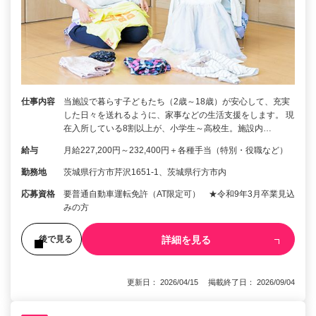
仕事内容
当施設で暮らす子どもたち（2歳～18歳）が安心して、充実
した日々を送れるように、家事などの生活支援をします。 現
在入所している8割以上が、小学生～高校生。施設内…
給与
月給227,200円～232,400円＋各種手当（特別・役職など）
勤務地
茨城県行方市芹沢1651-1、茨城県行方市内
応募資格
要普通自動車運転免許（AT限定可） ★令和9年3月卒業見込
みの方
詳細を見る
後で見る
更新日： 2026/04/15 掲載終了日： 2026/09/04