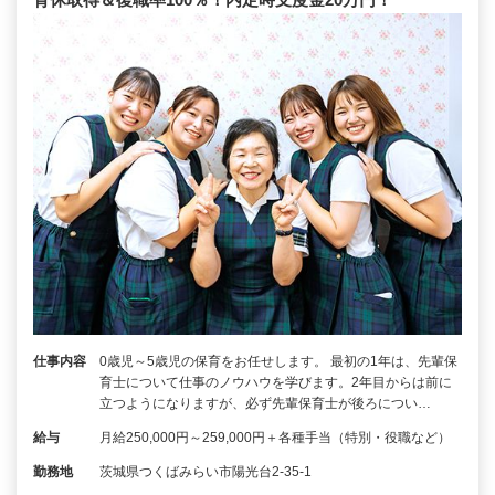
仕事内容
0歳児～5歳児の保育をお任せします。 最初の1年は、先輩保
育士について仕事のノウハウを学びます。2年目からは前に
立つようになりますが、必ず先輩保育士が後ろについ…
給与
月給250,000円～259,000円＋各種手当（特別・役職など）
勤務地
茨城県つくばみらい市陽光台2-35-1