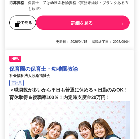
応募資格
保育士、又は幼稚園教諭資格《実務未経験・ブランクある方
も歓迎》
詳細を見る
後で見る
更新日： 2026/04/15 掲載終了日： 2026/09/04
NEW
保育園の保育士・幼稚園教諭
社会福祉法人照桑福祉会
正社員
＜職員数が多いから平日も普通に休める＞日勤のみOK！
育休取得＆復職率100％！内定時支度金20万円！