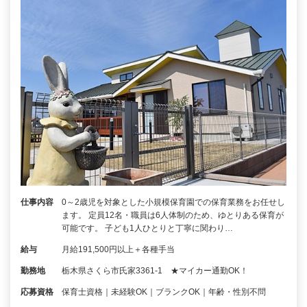
仕事内容
0～2歳児を対象とした小規模保育園での保育業務をお任せし
ます。 定員12名・職員は6人体制のため、ゆとりある保育が
可能です。 子ども1人ひとりと丁寧に関わり…
給与
月給191,500円以上＋各種手当
勤務地
栃木県さくら市氏家3361‐1 ★マイカー通勤OK！
応募資格
保育士資格｜未経験OK｜ブランクOK｜年齢・性別不問