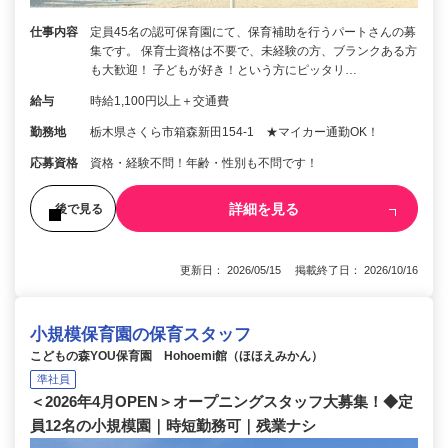
仕事内容
定員45名の認可保育園にて、保育補助を行うパートさんの募
集です。 保育士資格は不要で、未経験の方、ブランクある方
も大歓迎！ 子どもが好き！という方にピッタリ…
給与
時給1,100円以上＋交通費
勤務地
栃木県さくら市箱森新田154‐1 ★マイカー通勤OK！
応募資格
資格・経験不問！年齢・性別も不問です！
詳細を見る
後で見る
更新日： 2026/05/15 掲載終了日： 2026/10/16
小規模保育園の保育スタッフ
こどもの森YOU保育園 Hohoemi館（ほほえみかん）
準社員
＜2026年4月OPEN＞オープニングスタッフ大募集！◆定
員12名の小規模園｜時短勤務可｜残業ナシ