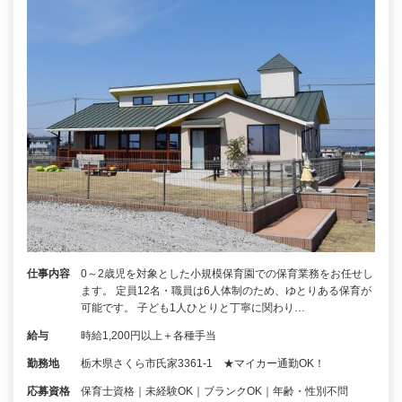
仕事内容
0～2歳児を対象とした小規模保育園での保育業務をお任せし
ます。 定員12名・職員は6人体制のため、ゆとりある保育が
可能です。 子ども1人ひとりと丁寧に関わり…
給与
時給1,200円以上＋各種手当
勤務地
栃木県さくら市氏家3361‐1 ★マイカー通勤OK！
応募資格
保育士資格｜未経験OK｜ブランクOK｜年齢・性別不問