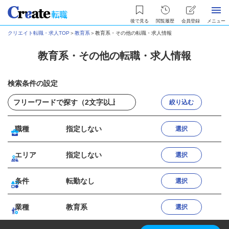
後で見る
閲覧履歴
会員登録
メニュー
クリエイト転職・求人TOP
＞
教育系
＞
教育系・その他の転職・求人情報
教育系・その他の転職・求人情報
検索条件の設定
絞り込む
職種
指定しない
選択
エリア
指定しない
選択
条件
転勤なし
選択
業種
教育系
選択