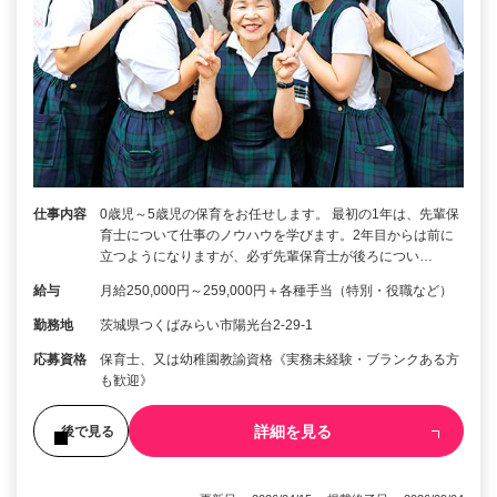
仕事内容
0歳児～5歳児の保育をお任せします。 最初の1年は、先輩保
育士について仕事のノウハウを学びます。2年目からは前に
立つようになりますが、必ず先輩保育士が後ろについ…
給与
月給250,000円～259,000円＋各種手当（特別・役職など）
勤務地
茨城県つくばみらい市陽光台2-29-1
応募資格
保育士、又は幼稚園教諭資格《実務未経験・ブランクある方
も歓迎》
詳細を見る
後で見る