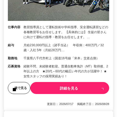
仕事内容
教習指導員として運転技術や学科指導、安全運転講習などの
各種教習等をお任せします。 【具体的には】 生徒の皆さん
に向けて運転の指導・教習をお任せします。 …
給与
月給230,000円以上（諸手当込） 年収例：400万円／32
歳・入社 5年（月給28万円…
勤務地
千葉県八千代市村上（国道16号線「米本」交差点側）
応募資格
経験不問、未経験者歓迎。普通自動車免許（MT）取得後、2
年以上の方 ★20代～60代の幅広い年代の方が活躍中！ ★
女性スタッフの採用実績あり！
詳細を見る
後で見る
更新日： 2026/07/17 掲載終了日： 2026/08/28