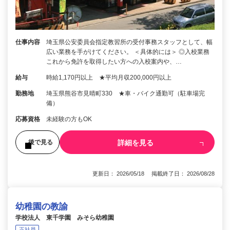
仕事内容
埼玉県公安委員会指定教習所の受付事務スタッフとして、幅
広い業務を手がけてください。 ＜具体的には＞ ◎入校業務
これから免許を取得したい方への入校案内や、…
給与
時給1,170円以上 ★平均月収200,000円以上
勤務地
埼玉県熊谷市見晴町330 ★車・バイク通勤可（駐車場完
備）
応募資格
未経験の方もOK
詳細を見る
後で見る
更新日： 2026/05/18 掲載終了日： 2026/08/28
幼稚園の教諭
学校法人 東千学園 みそら幼稚園
正社員