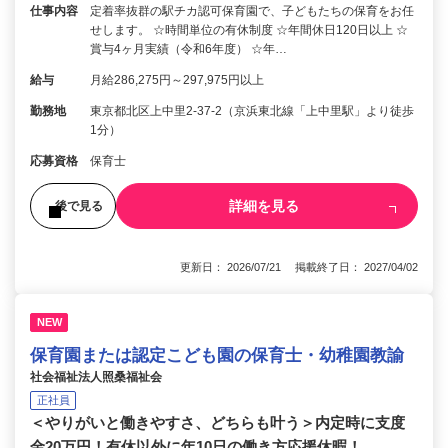
仕事内容
定着率抜群の駅チカ認可保育園で、子どもたちの保育をお任
せします。 ☆時間単位の有休制度 ☆年間休日120日以上 ☆
賞与4ヶ月実績（令和6年度） ☆年…
給与
月給286,275円～297,975円以上
勤務地
東京都北区上中里2-37-2（京浜東北線「上中里駅」より徒歩
1分）
応募資格
保育士
詳細を見る
後で見る
更新日： 2026/07/21 掲載終了日： 2027/04/02
NEW
保育園または認定こども園の保育士・幼稚園教諭
社会福祉法人照桑福祉会
正社員
＜やりがいと働きやすさ、どちらも叶う＞内定時に支度
金20万円！有休以外に年10日の働き方応援休暇！