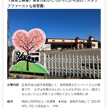
＼保育士募集／保育方針がしっかりだから安心！スタッ
フファーストな保育園♪
仕事内容
定員45名の認可保育園にて、保育業務を行うパートさんの募
集です。 まずは先輩のせんせいたちのお手伝いから…園児と
せんせいたちと仲良くなり慣れてきたら本格的に各…
給与
時給1,200円以上＋交通費 ★別途、資格手当他にて【20,00
0円／月】の支給あり ※時…