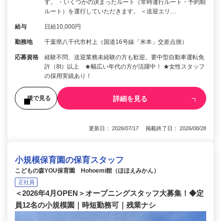
す。 ・いくつかの決まったルート（常時運行ルート・予約制
ルート）を運行していただきます。 ＜送迎エリ…
給与
日給10,000円
勤務地
千葉県八千代市村上（国道16号線「米本」交差点側）
応募資格
経験不問、送迎業務未経験の方も歓迎。要中型自動車運転免
許（8t）以上 ★幅広い年代の方が活躍中！ ★女性スタッフ
の採用実績あり！
詳細を見る
後で見る
更新日： 2026/07/17 掲載終了日： 2026/08/28
小規模保育園の保育スタッフ
こどもの森YOU保育園 Hohoemi館（ほほえみかん）
正社員
＜2026年4月OPEN＞オープニングスタッフ大募集！◆定
員12名の小規模園｜時短勤務可｜残業ナシ