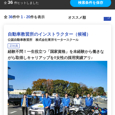
36
検索条件を保存
全
件ヒットしました
36
1
-
20
全
件中
件を表示
自動車教習所のインストラクター（候補）
公認自動車教習所 株式会社東洋モータースクール
正社員
経験不問！一生役立つ「国家資格」を未経験から働きな
がら取得しキャリアップを‼女性の採用実績アリ♪