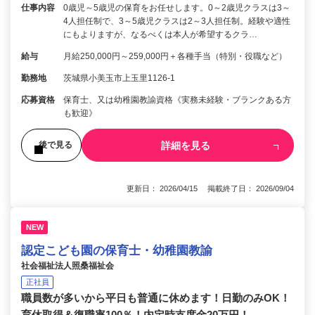
仕事内容
0歳児～5歳児の保育をお任せします。0～2歳児クラスは3～
4人担任制で、3～5歳児クラスは2～3人担任制。経験や適性
にもよりますが、なるべくは本人が希望するクラ…
給与
月給250,000円～259,000円＋各種手当（特別・役職など）
勤務地
茨城県小美玉市上玉里1126-1
応募資格
保育士、又は幼稚園教諭資格《実務未経験・ブランクある方
も歓迎》
詳細を見る
後で見る
更新日： 2026/04/15 掲載終了日： 2026/09/04
NEW
認定こども園の保育士・幼稚園教諭
社会福祉法人照桑福祉会
正社員
職員数が多いから平日も普通に休めます！日勤のみOK！
育休取得＆復職率100％！内定時支度金20万円！