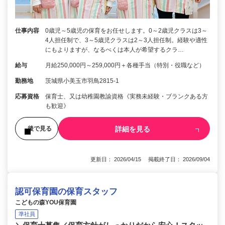
仕事内容
0歳児～5歳児の保育をお任せします。0～2歳児クラスは3～
4人担任制で、3～5歳児クラスは2～3人担任制。経験や適性
にもよりますが、なるべくは本人が希望するクラ…
給与
月給250,000円～259,000円＋各種手当（特別・役職など）
勤務地
茨城県小美玉市羽鳥2815-1
応募資格
保育士、又は幼稚園教諭資格《実務未経験・ブランクある方
も歓迎》
詳細を見る
後で見る
更新日： 2026/04/15 掲載終了日： 2026/09/04
認可保育園の保育スタッフ
こどもの森YOU保育園
準社員