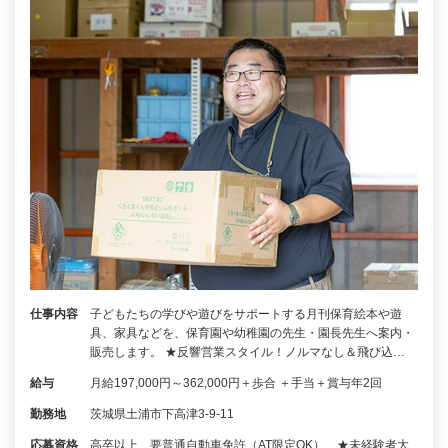
仕事内容
子どもたちの学びや遊びをサポートする月刊保育絵本や遊
具、家具などを、保育園や幼稚園の先生・園長先生へ案内・
販売します。 ★反響営業スタイル！ノルマなし＆飛び込…
給与
月給197,000円～362,000円＋歩合 ＋手当＋賞与年2回
勤務地
茨城県土浦市下高津3-9-11
応募資格
高卒以上、要普通自動車免許（AT限定OK） ★未経験者大