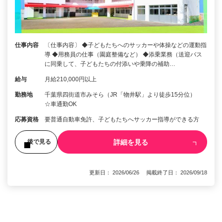
仕事内容
〔仕事内容〕 ◆子どもたちへのサッカーや体操などの運動指
導 ◆用務員の仕事（園庭整備など） ◆添乗業務（送迎バス
に同乗して、子どもたちの付添いや乗降の補助…
給与
月給210,000円以上
勤務地
千葉県四街道市みそら（JR「物井駅」より徒歩15分位）
☆車通勤OK
応募資格
要普通自動車免許、子どもたちへサッカー指導ができる方
詳細を見る
後で見る
更新日： 2026/06/26 掲載終了日： 2026/09/18
1