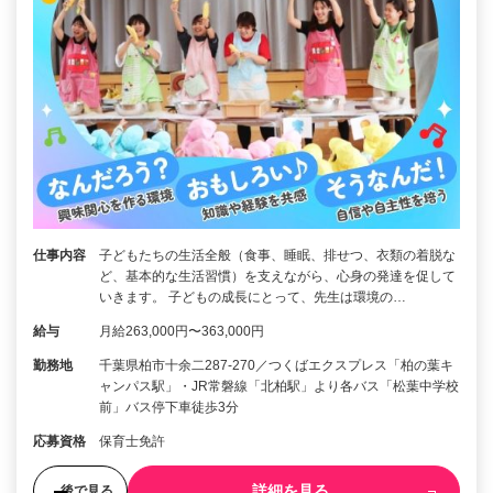
仕事内容
子どもたちの生活全般（食事、睡眠、排せつ、衣類の着脱な
ど、基本的な生活習慣）を支えながら、心身の発達を促して
いきます。 子どもの成長にとって、先生は環境の…
給与
月給263,000円〜363,000円
勤務地
千葉県柏市十余二287-270／つくばエクスプレス「柏の葉キ
ャンパス駅」・JR常磐線「北柏駅」より各バス「松葉中学校
前」バス停下車徒歩3分
応募資格
保育士免許
詳細を見る
後で見る