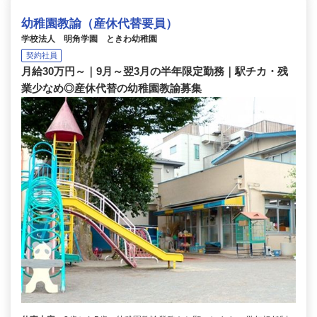
幼稚園教諭（産休代替要員）
学校法人 明角学園 ときわ幼稚園
契約社員
月給30万円～｜9月～翌3月の半年限定勤務｜駅チカ・残
業少なめ◎産休代替の幼稚園教諭募集