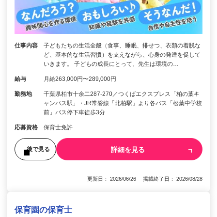
仕事内容
子どもたちの生活全般（食事、睡眠、排せつ、衣類の着脱な
ど、基本的な生活習慣）を支えながら、心身の発達を促して
いきます。 子どもの成長にとって、先生は環境の…
給与
月給263,000円〜289,000円
勤務地
千葉県柏市十余二287-270／つくばエクスプレス「柏の葉キ
ャンパス駅」・JR常磐線「北柏駅」より各バス「松葉中学校
前」バス停下車徒歩3分
応募資格
保育士免許
詳細を見る
後で見る
更新日： 2026/06/26 掲載終了日： 2026/08/28
保育園の保育士