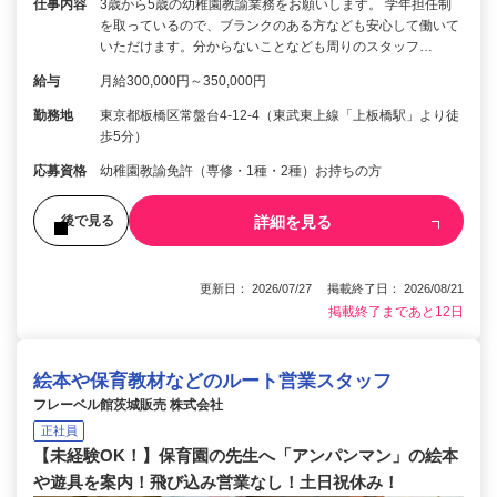
仕事内容
3歳から5歳の幼稚園教諭業務をお願いします。 学年担任制
を取っているので、ブランクのある方なども安心して働いて
いただけます。分からないことなども周りのスタッフ…
給与
月給300,000円～350,000円
勤務地
東京都板橋区常盤台4-12-4（東武東上線「上板橋駅」より徒
歩5分）
応募資格
幼稚園教諭免許（専修・1種・2種）お持ちの方
詳細を見る
後で見る
更新日： 2026/07/27 掲載終了日： 2026/08/21
掲載終了まであと12日
絵本や保育教材などのルート営業スタッフ
フレーベル館茨城販売 株式会社
正社員
【未経験OK！】保育園の先生へ「アンパンマン」の絵本
や遊具を案内！飛び込み営業なし！土日祝休み！