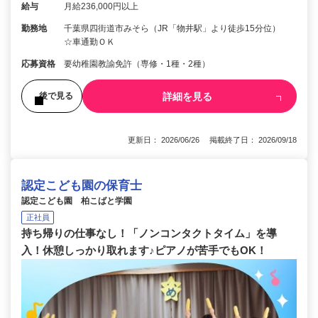
給与
月給236,000円以上
勤務地
千葉県四街道市みそら（JR「物井駅」より徒歩15分位）
☆車通勤ＯＫ
応募資格
要幼稚園教諭免許（専修・1種・2種）
詳細を見る
後で見る
更新日： 2026/06/26 掲載終了日： 2026/09/18
認定こども園の保育士
認定こども園 柏こばと学園
正社員
持ち帰りの仕事なし！「ノンコンタクトタイム」を導
入！休憩しっかり取れます♪ピアノが苦手でもOK！