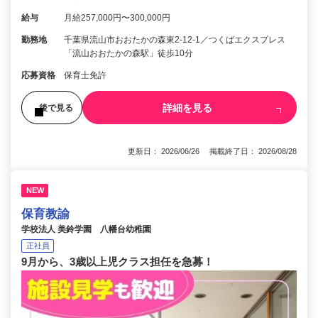
給与
月給257,000円〜300,000円
勤務地
千葉県流山市おおたかの森東2-12-1／つくばエクスプレス
「流山おおたかの森駅」徒歩10分
応募資格
保育士免許
詳細を見る
後で見る
更新日： 2026/06/26 掲載終了日： 2026/08/28
NEW
保育教諭
学校法人 美鈴学園 八幡台幼稚園
正社員
9月から、3歳以上児クラス担任を急募！