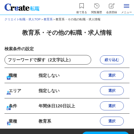
後で見る
閲覧履歴
会員登録
メニュー
クリエイト転職・求人TOP
＞
教育系
＞
教育系・その他の転職・求人情報
教育系・その他の転職・求人情報
検索条件の設定
絞り込む
職種
指定しない
選択
エリア
指定しない
選択
条件
年間休日120日以上
選択
業種
教育系
選択