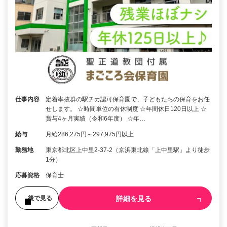
仕事内容
定着率抜群の駅チカ認可保育園で、子どもたちの保育をお任
せします。 ☆時間単位の有休制度 ☆年間休日120日以上 ☆
賞与4ヶ月実績（令和6年度） ☆年…
給与
月給286,275円～297,975円以上
勤務地
東京都北区上中里2-37-2（京浜東北線「上中里駅」より徒歩
1分）
応募資格
保育士
詳細を見る
後で見る