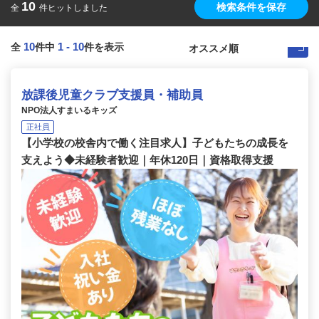
10
検索条件を保存
全
件ヒットしました
10
1
-
10
全
件中
件を表示
放課後児童クラブ支援員・補助員
NPO法人すまいるキッズ
正社員
【小学校の校舎内で働く注目求人】子どもたちの成長を
支えよう◆未経験者歓迎｜年休120日｜資格取得支援