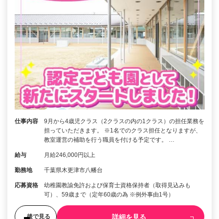
仕事内容
9月から4歳児クラス（2クラスの内の1クラス）の担任業務を
担っていただきます。 ※1名でのクラス担任となりますが、
教室運営の補助を行う職員を付ける予定です。 …
給与
月給246,000円以上
勤務地
千葉県木更津市八幡台
応募資格
幼稚園教諭免許および保育士資格保持者（取得見込みも
可）、59歳まで（定年60歳の為 ※例外事由1号）
詳細を見る
後で見る