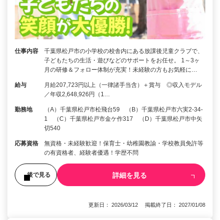
仕事内容
千葉県松戸市の小学校の校舎内にある放課後児童クラブで、
子どもたちの生活・遊びなどのサポートをお任せ。 1～3ヶ
月の研修＆フォロー体制が充実！未経験の方もお気軽に…
給与
月給207,723円以上（一律諸手当含）＋賞与 ◎収入モデル
／年収2,648,926円（1…
勤務地
（A）千葉県松戸市松飛台59 （B）千葉県松戸市六実2-34-
1 （C）千葉県松戸市金ケ作317 （D）千葉県松戸市中矢
切540
応募資格
無資格・未経験歓迎！保育士・幼稚園教諭・学校教員免許等
の有資格者、経験者優遇！学歴不問
詳細を見る
後で見る
更新日： 2026/03/12 掲載終了日： 2027/01/08