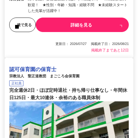
歓迎！ ★性別・年齢・知識・経験不問 ★未経験スタート
した先輩が活躍中！
詳細を見る
後で見る
更新日： 2026/07/27 掲載終了日： 2026/08/21
掲載終了まであと12日
認可保育園の保育士
宗教法人 聖正道教団 まごころ会保育園
正社員
完全週休2日・ほぼ定時退社・持ち帰り仕事なし・年間休
日125日・最大10連休・余裕のある職員体制