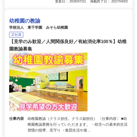
更新日： 2026/07/21 掲載終了日： 2027/04/02
幼稚園の教諭
学校法人 東千学園 みそら幼稚園
正社員
【見学のみ歓迎／人間関係良好／有給消化率100％】幼稚
園教諭募集
仕事内容
幼稚園教諭（クラス担任。クラス副担任） 〔仕事内容〕 ■幼
稚園教諭業務を行っていただきます。 ・幼児への基本的生活
習慣の指導、見守り ・集団生活や遊…