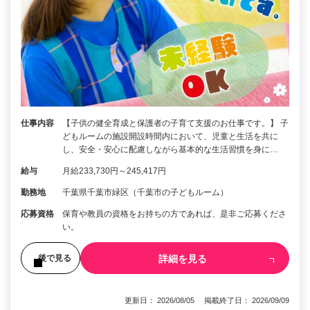
仕事内容
【子供の健全育成と保護者の子育て支援のお仕事です。】 子
どもルームの施設開設時間内において、児童と生活を共に
し、安全・安心に配慮しながら基本的な生活習慣を身に…
給与
月給233,730円～245,417円
勤務地
千葉県千葉市緑区（千葉市の子どもルーム）
応募資格
保育や教員の資格をお持ちの方であれば、是非ご応募くださ
い。
詳細を見る
後で見る
更新日： 2026/08/05 掲載終了日： 2026/09/09