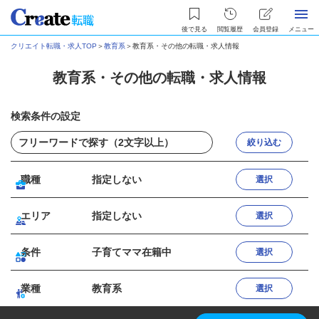
後で見る
閲覧履歴
会員登録
メニュー
クリエイト転職・求人TOP
＞
教育系
＞
教育系・その他の転職・求人情報
教育系・その他の転職・求人情報
検索条件の設定
絞り込む
職種
指定しない
選択
エリア
指定しない
選択
条件
子育てママ在籍中
選択
業種
教育系
選択