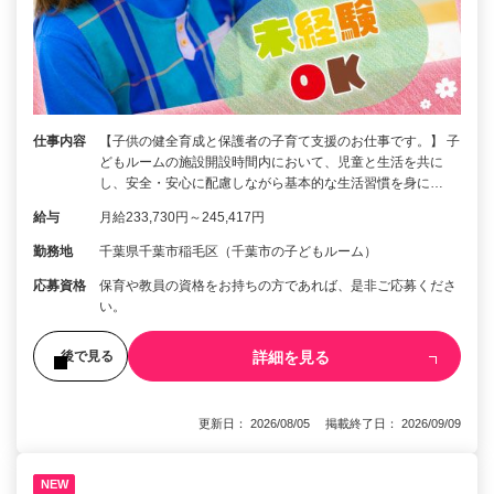
仕事内容
【子供の健全育成と保護者の子育て支援のお仕事です。】 子
どもルームの施設開設時間内において、児童と生活を共に
し、安全・安心に配慮しながら基本的な生活習慣を身に…
給与
月給233,730円～245,417円
勤務地
千葉県千葉市稲毛区（千葉市の子どもルーム）
応募資格
保育や教員の資格をお持ちの方であれば、是非ご応募くださ
い。
詳細を見る
後で見る
更新日： 2026/08/05 掲載終了日： 2026/09/09
NEW