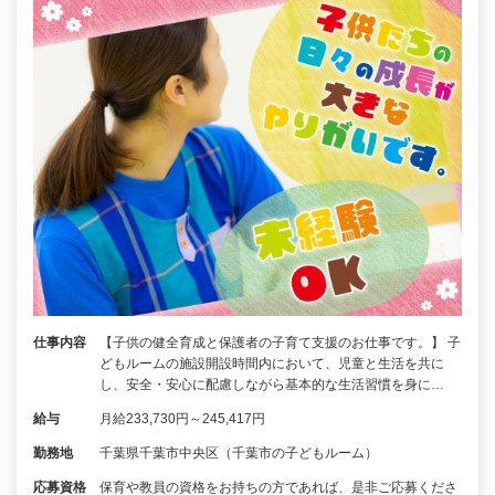
仕事内容
【子供の健全育成と保護者の子育て支援のお仕事です。】 子
どもルームの施設開設時間内において、児童と生活を共に
し、安全・安心に配慮しながら基本的な生活習慣を身に…
給与
月給233,730円～245,417円
勤務地
千葉県千葉市中央区（千葉市の子どもルーム）
応募資格
保育や教員の資格をお持ちの方であれば、是非ご応募くださ