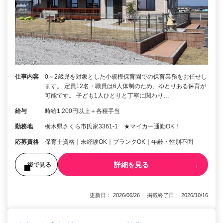
仕事内容
0～2歳児を対象とした小規模保育園での保育業務をお任せし
ます。 定員12名・職員は6人体制のため、ゆとりある保育が
可能です。 子ども1人ひとりと丁寧に関わり…
給与
時給1,200円以上＋各種手当
勤務地
栃木県さくら市氏家3361‐1 ★マイカー通勤OK！
応募資格
保育士資格｜未経験OK｜ブランクOK｜年齢・性別不問
詳細を見る
後で見る
更新日： 2026/06/26 掲載終了日： 2026/10/16