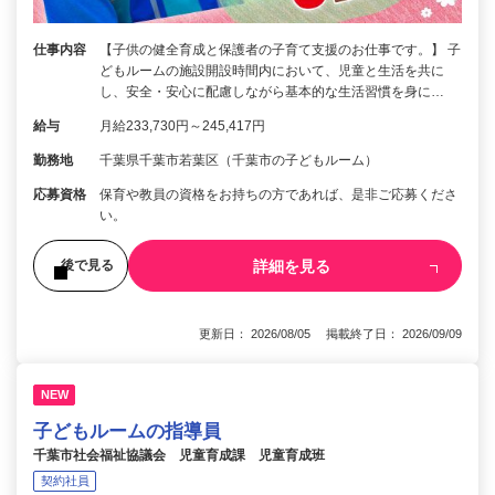
仕事内容
【子供の健全育成と保護者の子育て支援のお仕事です。】 子
どもルームの施設開設時間内において、児童と生活を共に
し、安全・安心に配慮しながら基本的な生活習慣を身に…
給与
月給233,730円～245,417円
勤務地
千葉県千葉市若葉区（千葉市の子どもルーム）
応募資格
保育や教員の資格をお持ちの方であれば、是非ご応募くださ
い。
詳細を見る
後で見る
更新日： 2026/08/05 掲載終了日： 2026/09/09
NEW
子どもルームの指導員
千葉市社会福祉協議会 児童育成課 児童育成班
契約社員