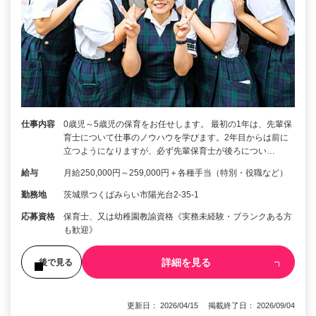
仕事内容
0歳児～5歳児の保育をお任せします。 最初の1年は、先輩保
育士について仕事のノウハウを学びます。2年目からは前に
立つようになりますが、必ず先輩保育士が後ろについ…
給与
月給250,000円～259,000円＋各種手当（特別・役職など）
勤務地
茨城県つくばみらい市陽光台2-35-1
応募資格
保育士、又は幼稚園教諭資格《実務未経験・ブランクある方
も歓迎》
詳細を見る
後で見る
更新日： 2026/04/15 掲載終了日： 2026/09/04