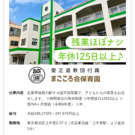
仕事内容
定着率抜群の駅チカ認可保育園で、子どもたちの保育をお任
せします。 ☆時間単位の有休制度 ☆年間休日120日以上 ☆
賞与4ヶ月実績（令和6年度） ☆年…
給与
月給286,275円～297,975円以上
勤務地
東京都北区上中里2-37-2（京浜東北線「上中里駅」より徒歩
1分）