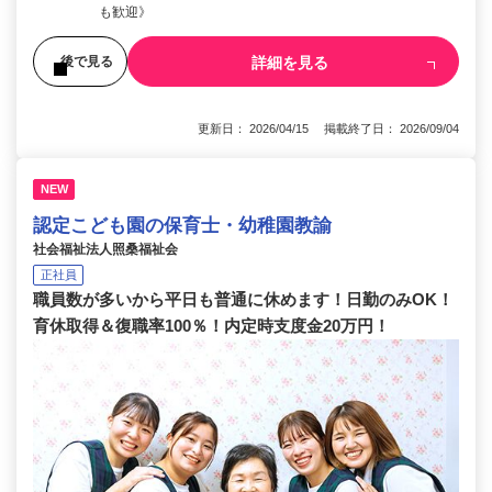
も歓迎》
詳細を見る
後で見る
更新日： 2026/04/15 掲載終了日： 2026/09/04
NEW
認定こども園の保育士・幼稚園教諭
社会福祉法人照桑福祉会
正社員
職員数が多いから平日も普通に休めます！日勤のみOK！
育休取得＆復職率100％！内定時支度金20万円！