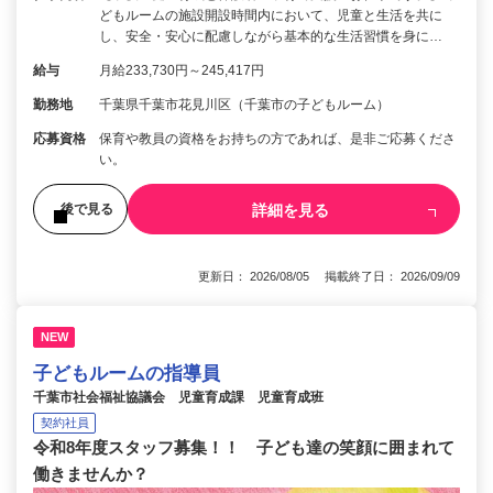
どもルームの施設開設時間内において、児童と生活を共に
し、安全・安心に配慮しながら基本的な生活習慣を身に…
給与
月給233,730円～245,417円
勤務地
千葉県千葉市花見川区（千葉市の子どもルーム）
応募資格
保育や教員の資格をお持ちの方であれば、是非ご応募くださ
い。
詳細を見る
後で見る
更新日： 2026/08/05 掲載終了日： 2026/09/09
NEW
子どもルームの指導員
千葉市社会福祉協議会 児童育成課 児童育成班
契約社員
令和8年度スタッフ募集！！ 子ども達の笑顔に囲まれて
働きませんか？