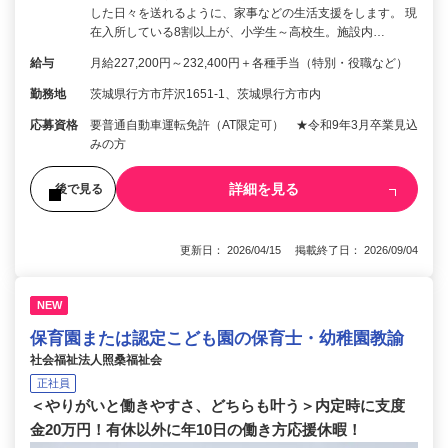
した日々を送れるように、家事などの生活支援をします。 現
在入所している8割以上が、小学生～高校生。施設内…
給与
月給227,200円～232,400円＋各種手当（特別・役職など）
勤務地
茨城県行方市芹沢1651-1、茨城県行方市内
応募資格
要普通自動車運転免許（AT限定可） ★令和9年3月卒業見込
みの方
詳細を見る
後で見る
更新日： 2026/04/15 掲載終了日： 2026/09/04
NEW
保育園または認定こども園の保育士・幼稚園教諭
社会福祉法人照桑福祉会
正社員
＜やりがいと働きやすさ、どちらも叶う＞内定時に支度
金20万円！有休以外に年10日の働き方応援休暇！