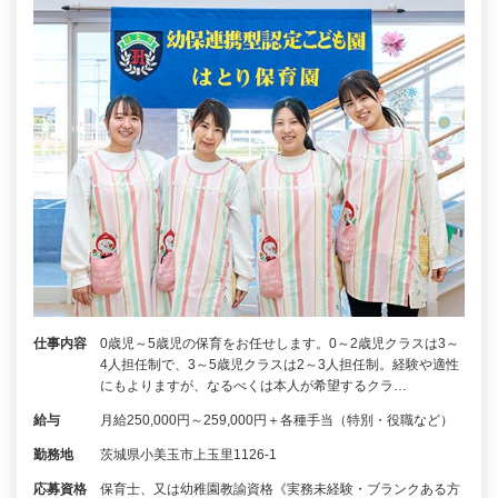
仕事内容
0歳児～5歳児の保育をお任せします。0～2歳児クラスは3～
4人担任制で、3～5歳児クラスは2～3人担任制。経験や適性
にもよりますが、なるべくは本人が希望するクラ…
給与
月給250,000円～259,000円＋各種手当（特別・役職など）
勤務地
茨城県小美玉市上玉里1126-1
応募資格
保育士、又は幼稚園教諭資格《実務未経験・ブランクある方