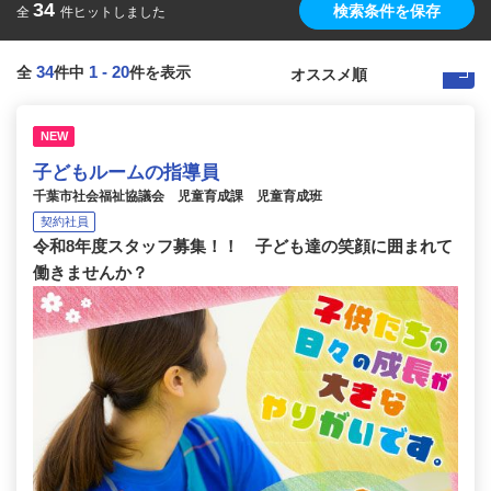
34
検索条件を保存
全
件ヒットしました
34
1
-
20
全
件中
件を表示
NEW
子どもルームの指導員
千葉市社会福祉協議会 児童育成課 児童育成班
契約社員
令和8年度スタッフ募集！！ 子ども達の笑顔に囲まれて
働きませんか？