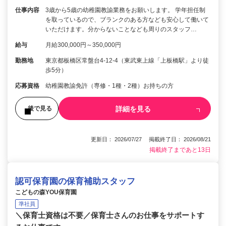
仕事内容
3歳から5歳の幼稚園教諭業務をお願いします。 学年担任制
を取っているので、ブランクのある方なども安心して働いて
いただけます。分からないことなども周りのスタッフ…
給与
月給300,000円～350,000円
勤務地
東京都板橋区常盤台4-12-4（東武東上線「上板橋駅」より徒
歩5分）
応募資格
幼稚園教諭免許（専修・1種・2種）お持ちの方
詳細を見る
後で見る
更新日： 2026/07/27 掲載終了日： 2026/08/21
掲載終了まであと13日
認可保育園の保育補助スタッフ
こどもの森YOU保育園
準社員
＼保育士資格は不要／保育士さんのお仕事をサポートす