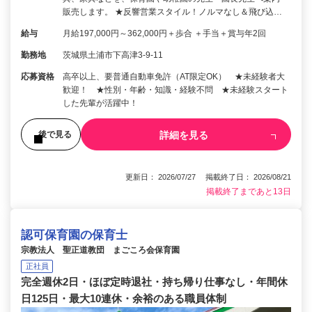
販売します。 ★反響営業スタイル！ノルマなし＆飛び込…
給与
月給197,000円～362,000円＋歩合 ＋手当＋賞与年2回
勤務地
茨城県土浦市下高津3-9-11
応募資格
高卒以上、要普通自動車免許（AT限定OK） ★未経験者大
歓迎！ ★性別・年齢・知識・経験不問 ★未経験スタート
した先輩が活躍中！
詳細を見る
後で見る
更新日： 2026/07/27 掲載終了日： 2026/08/21
掲載終了まであと13日
認可保育園の保育士
宗教法人 聖正道教団 まごころ会保育園
正社員
完全週休2日・ほぼ定時退社・持ち帰り仕事なし・年間休
日125日・最大10連休・余裕のある職員体制