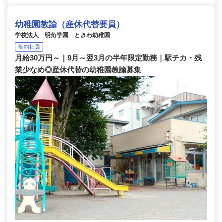
幼稚園教諭（産休代替要員）
学校法人 明角学園 ときわ幼稚園
契約社員
月給30万円～｜9月～翌3月の半年限定勤務｜駅チカ・残
業少なめ◎産休代替の幼稚園教諭募集