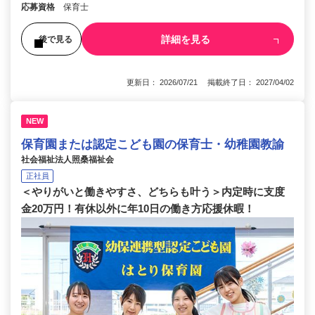
応募資格
保育士
詳細を見る
後で見る
更新日： 2026/07/21 掲載終了日： 2027/04/02
NEW
保育園または認定こども園の保育士・幼稚園教諭
社会福祉法人照桑福祉会
正社員
＜やりがいと働きやすさ、どちらも叶う＞内定時に支度
金20万円！有休以外に年10日の働き方応援休暇！