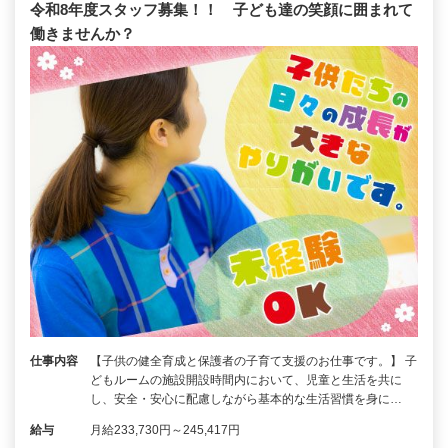
令和8年度スタッフ募集！！ 子ども達の笑顔に囲まれて
働きませんか？
仕事内容
【子供の健全育成と保護者の子育て支援のお仕事です。】 子
どもルームの施設開設時間内において、児童と生活を共に
し、安全・安心に配慮しながら基本的な生活習慣を身に…
給与
月給233,730円～245,417円