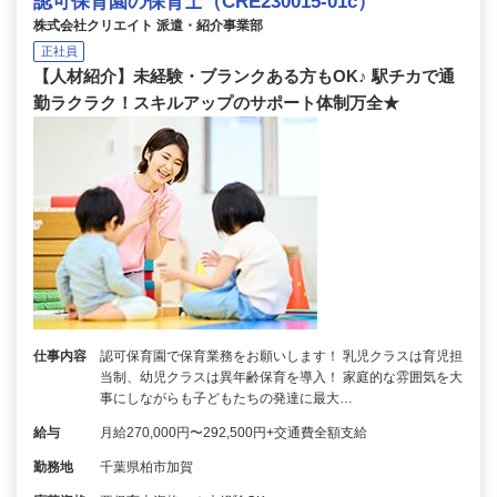
認可保育園の保育士（CRE230015-01c）
株式会社クリエイト 派遣・紹介事業部
正社員
【人材紹介】未経験・ブランクある方もOK♪ 駅チカで通
勤ラクラク！スキルアップのサポート体制万全★
仕事内容
認可保育園で保育業務をお願いします！ 乳児クラスは育児担
当制、幼児クラスは異年齢保育を導入！ 家庭的な雰囲気を大
事にしながらも子どもたちの発達に最大…
給与
月給270,000円〜292,500円+交通費全額支給
勤務地
千葉県柏市加賀