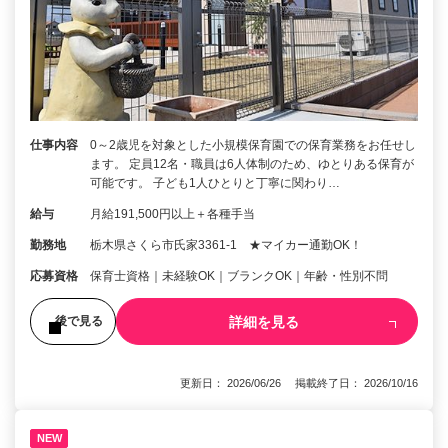
仕事内容
0～2歳児を対象とした小規模保育園での保育業務をお任せし
ます。 定員12名・職員は6人体制のため、ゆとりある保育が
可能です。 子ども1人ひとりと丁寧に関わり…
給与
月給191,500円以上＋各種手当
勤務地
栃木県さくら市氏家3361‐1 ★マイカー通勤OK！
応募資格
保育士資格｜未経験OK｜ブランクOK｜年齢・性別不問
詳細を見る
後で見る
更新日： 2026/06/26 掲載終了日： 2026/10/16
NEW