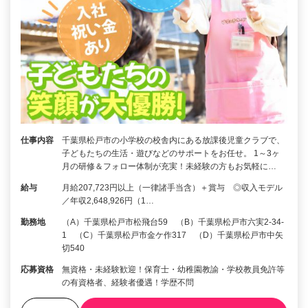
仕事内容
千葉県松戸市の小学校の校舎内にある放課後児童クラブで、
子どもたちの生活・遊びなどのサポートをお任せ。 1～3ヶ
月の研修＆フォロー体制が充実！未経験の方もお気軽に…
給与
月給207,723円以上（一律諸手当含）＋賞与 ◎収入モデル
／年収2,648,926円（1…
勤務地
（A）千葉県松戸市松飛台59 （B）千葉県松戸市六実2-34-
1 （C）千葉県松戸市金ケ作317 （D）千葉県松戸市中矢
切540
応募資格
無資格・未経験歓迎！保育士・幼稚園教諭・学校教員免許等
の有資格者、経験者優遇！学歴不問