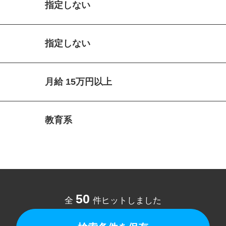
指定しない
指定しない
月給 15万円以上
教育系
50
全
件ヒットしました