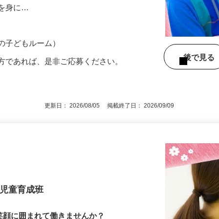
て、児童と生活を共にし、安全・安心に配
慣を身に…
市の子どもルーム）
後で見
の方であれば、是非ご応募ください。
更新日： 2026/08/05 掲載終了日： 2026/09/09
 児童育成班