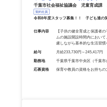
子どもルームの指導員
千葉市社会福祉協議会 児童育成課
契約社員
令和8年度スタッフ募集！！ 子ども達の
仕事内容
【子供の健全育成と保護者の
ムの施設開設時間内におい
慮しながら基本的な生活習
給与
月給233,730円～245,417円
勤務地
千葉県千葉市中央区（千葉
応募資格
保育や教員の資格をお持ち