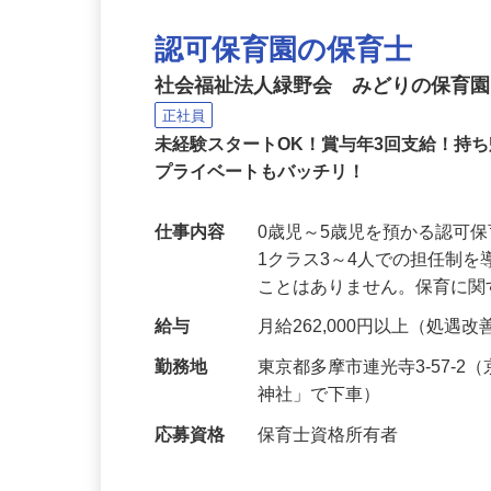
認可保育園の保育士
社会福祉法人緑野会 みどりの保育
正社員
未経験スタートOK！賞与年3回支給！持
プライベートもバッチリ！
仕事内容
0歳児～5歳児を預かる認可
1クラス3～4人での担任制
ことはありません。保育に
給与
月給262,000円以上（処
勤務地
東京都多摩市連光寺3-57-
神社」で下車）
応募資格
保育士資格所有者