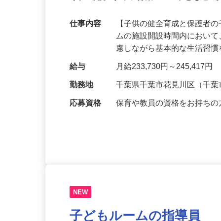
令和8年度スタッフ募集！！ 子ども達の
仕事内容
【子供の健全育成と保護者の
ムの施設開設時間内におい
慮しながら基本的な生活習
給与
月給233,730円～245,417円
勤務地
千葉県千葉市花見川区（千
応募資格
保育や教員の資格をお持ち
NEW