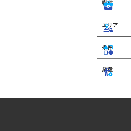
職種
エリア
条件
業種