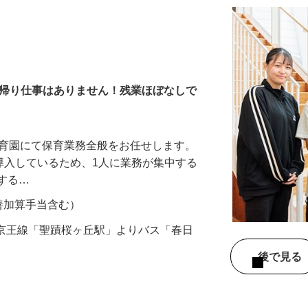
園
ち帰り仕事はありません！残業ほぼなしで
保育園にて保育業務全般をお任せします。
を導入しているため、1人に業務が集中する
関する…
遇改善加算手当含む）
2（京王線「聖蹟桜ヶ丘駅」よりバス「春日
後で見