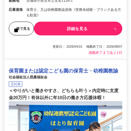
勤務地
茨城県小美玉市上玉里1126-1
応募資格
保育士、又は幼稚園教諭資格《実務未経験・ブランクある方
も歓迎》
詳細を見る
後で見る
更新日： 2026/04/15 掲載終了日： 2026/08/07
掲載終了まであと1日
保育園または認定こども園の保育士・幼稚園教諭
社会福祉法人照桑福祉会
正社員
＜やりがいと働きやすさ、どちらも叶う＞内定時に支度
金20万円！有休以外に年10日の働き方応援休暇！