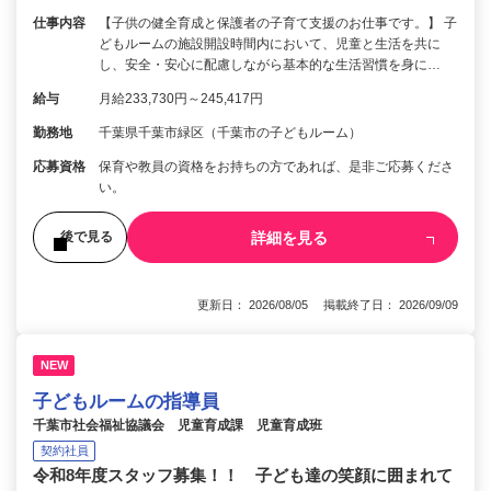
仕事内容
【子供の健全育成と保護者の子育て支援のお仕事です。】 子
どもルームの施設開設時間内において、児童と生活を共に
し、安全・安心に配慮しながら基本的な生活習慣を身に…
給与
月給233,730円～245,417円
勤務地
千葉県千葉市緑区（千葉市の子どもルーム）
応募資格
保育や教員の資格をお持ちの方であれば、是非ご応募くださ
い。
詳細を見る
後で見る
更新日： 2026/08/05 掲載終了日： 2026/09/09
NEW
子どもルームの指導員
千葉市社会福祉協議会 児童育成課 児童育成班
契約社員
令和8年度スタッフ募集！！ 子ども達の笑顔に囲まれて