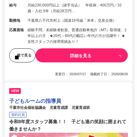
給与
月給230,000円以上（諸手当込） 年収例：400万円／32
歳・入社 5年（月給28万円…
勤務地
千葉県八千代市村上（国道16号線「米本」交差点側）
応募資格
経験不問、未経験者歓迎。普通自動車免許（MT）取得後、2
年以上の方 ★20代～60代の幅広い年代の方が活躍中！ ★
女性スタッフの採用実績あり！
詳細を見る
後で見る
更新日： 2026/07/17 掲載終了日： 2026/08/28
NEW
子どもルームの指導員
千葉市社会福祉協議会 児童育成課 児童育成班
契約社員
令和8年度スタッフ募集！！ 子ども達の笑顔に囲まれて
働きませんか？