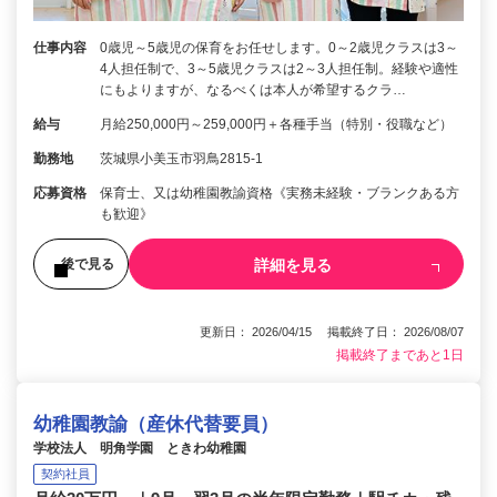
仕事内容
0歳児～5歳児の保育をお任せします。0～2歳児クラスは3～
4人担任制で、3～5歳児クラスは2～3人担任制。経験や適性
にもよりますが、なるべくは本人が希望するクラ…
給与
月給250,000円～259,000円＋各種手当（特別・役職など）
勤務地
茨城県小美玉市羽鳥2815-1
応募資格
保育士、又は幼稚園教諭資格《実務未経験・ブランクある方
も歓迎》
詳細を見る
後で見る
更新日： 2026/04/15 掲載終了日： 2026/08/07
掲載終了まであと1日
幼稚園教諭（産休代替要員）
学校法人 明角学園 ときわ幼稚園
契約社員