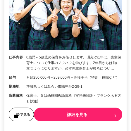
仕事内容
0歳児～5歳児の保育をお任せします。 最初の1年は、先輩保
育士について仕事のノウハウを学びます。2年目からは前に
立つようになりますが、必ず先輩保育士が後ろについ…
給与
月給250,000円～259,000円＋各種手当（特別・役職など）
勤務地
茨城県つくばみらい市陽光台2-29-1
応募資格
保育士、又は幼稚園教諭資格《実務未経験・ブランクある方
も歓迎》
詳細を見る
後で見る