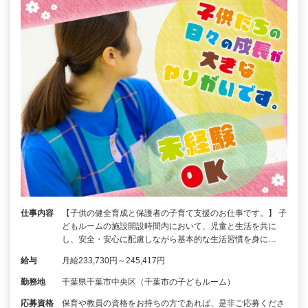
仕事内容
【子供の健全育成と保護者の子育て支援のお仕事です。】 子
どもルームの施設開設時間内において、児童と生活を共に
し、安全・安心に配慮しながら基本的な生活習慣を身に…
給与
月給233,730円～245,417円
勤務地
千葉県千葉市中央区（千葉市の子どもルーム）
応募資格
保育や教員の資格をお持ちの方であれば、是非ご応募くださ