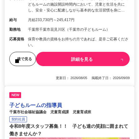
どもルームの施設開設時間内において、児童と生活を共に
し、安全・安心に配慮しながら基本的な生活習慣を身に…
給与
月給233,730円～245,417円
勤務地
千葉県千葉市花見川区（千葉市の子どもルーム）
応募資格
保育や教員の資格をお持ちの方であれば、是非ご応募くださ
い。
詳細を見る
後で見る
更新日： 2026/08/05 掲載終了日： 2026/09/09
NEW
子どもルームの指導員
千葉市社会福祉協議会 児童育成課 児童育成班
契約社員
令和8年度スタッフ募集！！ 子ども達の笑顔に囲まれて
働きませんか？