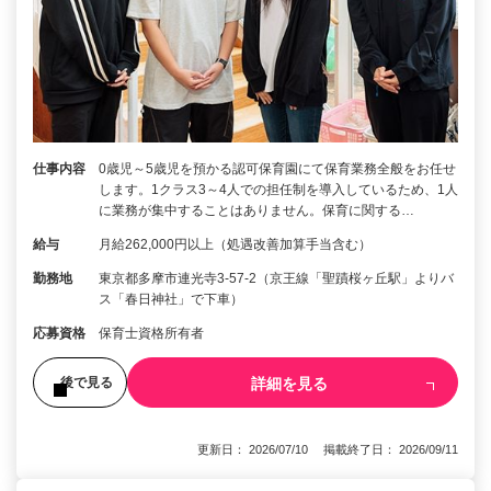
仕事内容
0歳児～5歳児を預かる認可保育園にて保育業務全般をお任せ
します。1クラス3～4人での担任制を導入しているため、1人
に業務が集中することはありません。保育に関する…
給与
月給262,000円以上（処遇改善加算手当含む）
勤務地
東京都多摩市連光寺3-57-2（京王線「聖蹟桜ヶ丘駅」よりバ
ス「春日神社」で下車）
応募資格
保育士資格所有者
詳細を見る
後で見る
更新日： 2026/07/10 掲載終了日： 2026/09/11