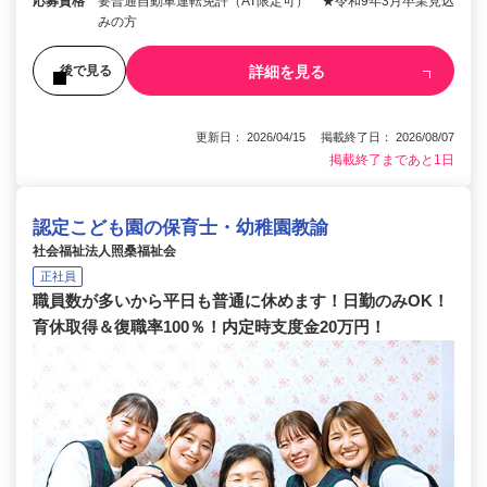
応募資格
要普通自動車運転免許（AT限定可） ★令和9年3月卒業見込
みの方
詳細を見る
後で見る
更新日： 2026/04/15 掲載終了日： 2026/08/07
掲載終了まであと1日
認定こども園の保育士・幼稚園教諭
社会福祉法人照桑福祉会
正社員
職員数が多いから平日も普通に休めます！日勤のみOK！
育休取得＆復職率100％！内定時支度金20万円！