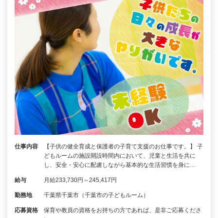
仕事内容
【子供の健全育成と保護者の子育て支援のお仕事です。】 子
どもルームの施設開設時間内において、児童と生活を共に
し、安全・安心に配慮しながら基本的な生活習慣を身に…
給与
月給233,730円～245,417円
勤務地
千葉県千葉市（千葉市の子どもルーム）
応募資格
保育や教員の資格をお持ちの方であれば、是非ご応募くださ