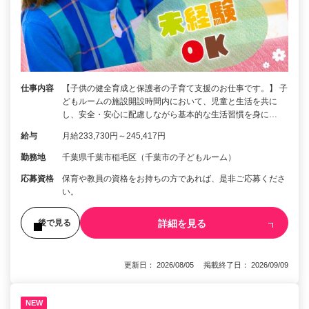
仕事内容
【子供の健全育成と保護者の子育て支援のお仕事です。】 子
どもルームの施設開設時間内において、児童と生活を共に
し、安全・安心に配慮しながら基本的な生活習慣を身に…
給与
月給233,730円～245,417円
勤務地
千葉県千葉市稲毛区（千葉市の子どもルーム）
応募資格
保育や教員の資格をお持ちの方であれば、是非ご応募くださ
い。
詳細を見る
後で見る
更新日： 2026/08/05 掲載終了日： 2026/09/09
NEW