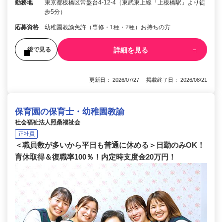
勤務地
東京都板橋区常盤台4-12-4（東武東上線「上板橋駅」より徒
歩5分）
応募資格
幼稚園教諭免許（専修・1種・2種）お持ちの方
詳細を見る
後で見る
更新日： 2026/07/27 掲載終了日： 2026/08/21
保育園の保育士・幼稚園教諭
社会福祉法人照桑福祉会
正社員
＜職員数が多いから平日も普通に休める＞日勤のみOK！
育休取得＆復職率100％！内定時支度金20万円！