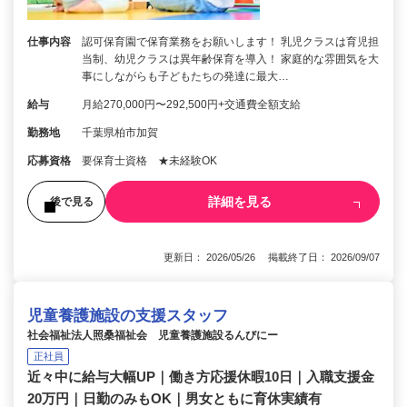
仕事内容
認可保育園で保育業務をお願いします！ 乳児クラスは育児担
当制、幼児クラスは異年齢保育を導入！ 家庭的な雰囲気を大
事にしながらも子どもたちの発達に最大…
給与
月給270,000円〜292,500円+交通費全額支給
勤務地
千葉県柏市加賀
応募資格
要保育士資格 ★未経験OK
詳細を見る
後で見る
更新日： 2026/05/26 掲載終了日： 2026/09/07
児童養護施設の支援スタッフ
社会福祉法人照桑福祉会 児童養護施設るんびにー
正社員
近々中に給与大幅UP｜働き方応援休暇10日｜入職支援金
20万円｜日勤のみもOK｜男女ともに育休実績有