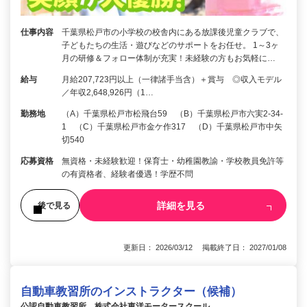
仕事内容
千葉県松戸市の小学校の校舎内にある放課後児童クラブで、
子どもたちの生活・遊びなどのサポートをお任せ。 1～3ヶ
月の研修＆フォロー体制が充実！未経験の方もお気軽に…
給与
月給207,723円以上（一律諸手当含）＋賞与 ◎収入モデル
／年収2,648,926円（1…
勤務地
（A）千葉県松戸市松飛台59 （B）千葉県松戸市六実2-34-
1 （C）千葉県松戸市金ケ作317 （D）千葉県松戸市中矢
切540
応募資格
無資格・未経験歓迎！保育士・幼稚園教諭・学校教員免許等
の有資格者、経験者優遇！学歴不問
詳細を見る
後で見る
更新日： 2026/03/12 掲載終了日： 2027/01/08
自動車教習所のインストラクター（候補）
公認自動車教習所 株式会社東洋モータースクール