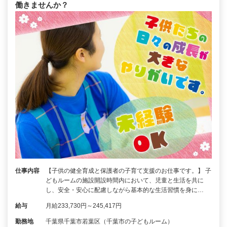
働きませんか？
仕事内容
【子供の健全育成と保護者の子育て支援のお仕事です。】 子
どもルームの施設開設時間内において、児童と生活を共に
し、安全・安心に配慮しながら基本的な生活習慣を身に…
給与
月給233,730円～245,417円
勤務地
千葉県千葉市若葉区（千葉市の子どもルーム）