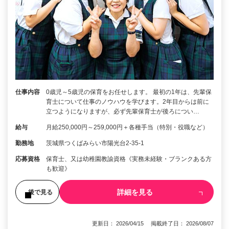
仕事内容
0歳児～5歳児の保育をお任せします。 最初の1年は、先輩保
育士について仕事のノウハウを学びます。2年目からは前に
立つようになりますが、必ず先輩保育士が後ろについ…
給与
月給250,000円～259,000円＋各種手当（特別・役職など）
勤務地
茨城県つくばみらい市陽光台2-35-1
応募資格
保育士、又は幼稚園教諭資格《実務未経験・ブランクある方
も歓迎》
詳細を見る
後で見る
更新日： 2026/04/15 掲載終了日： 2026/08/07