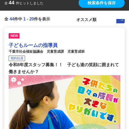
44
検索条件を保存
全
件ヒットしました
44
1
-
20
全
件中
件を表示
NEW
子どもルームの指導員
千葉市社会福祉協議会 児童育成課 児童育成班
契約社員
令和8年度スタッフ募集！！ 子ども達の笑顔に囲まれて
働きませんか？