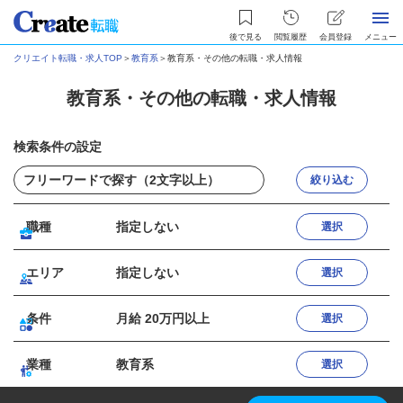
後で見る
閲覧履歴
会員登録
メニュー
クリエイト転職・求人TOP
＞
教育系
＞
教育系・その他の転職・求人情報
教育系・その他の転職・求人情報
検索条件の設定
絞り込む
職種
指定しない
選択
エリア
指定しない
選択
条件
月給 20万円以上
選択
業種
教育系
選択