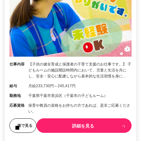
仕事内容
【子供の健全育成と保護者の子育て支援のお仕事です。】 子
どもルームの施設開設時間内において、児童と生活を共に
し、安全・安心に配慮しながら基本的な生活習慣を身に…
給与
月給233,730円～245,417円
勤務地
千葉県千葉市美浜区（千葉市の子どもルーム）
応募資格
保育や教員の資格をお持ちの方であれば、是非ご応募くださ
い。
詳細を見る
後で見る