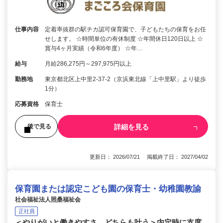
仕事内容
定着率抜群の駅チカ認可保育園で、子どもたちの保育をお任
せします。 ☆時間単位の有休制度 ☆年間休日120日以上 ☆
賞与4ヶ月実績（令和6年度） ☆年…
給与
月給286,275円～297,975円以上
勤務地
東京都北区上中里2-37-2（京浜東北線「上中里駅」より徒歩
1分）
応募資格
保育士
詳細を見る
後で見る
更新日： 2026/07/21 掲載終了日： 2027/04/02
保育園または認定こども園の保育士・幼稚園教諭
社会福祉法人照桑福祉会
正社員
＜やりがいと働きやすさ、どちらも叶う＞内定時に支度