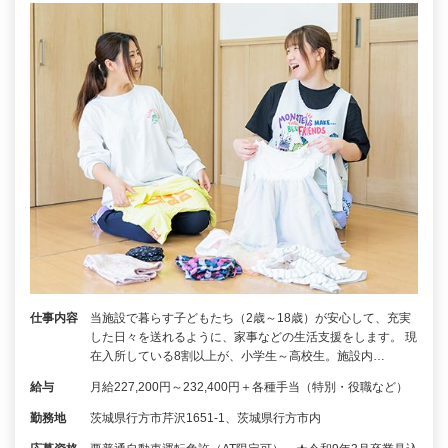
仕事内容
当施設で暮らす子どもたち（2歳～18歳）が安心して、充実
した日々を送れるように、家事などの生活支援をします。 現
在入所している8割以上が、小学生～高校生。施設内…
給与
月給227,200円～232,400円＋各種手当（特別・役職など）
勤務地
茨城県行方市芹沢1651-1、茨城県行方市内