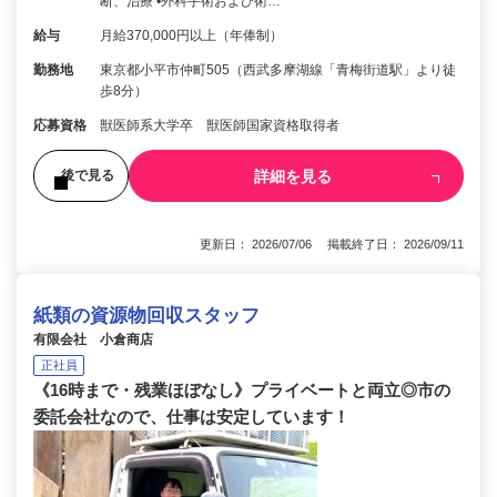
断、治療 •外科手術および術…
給与
月給370,000円以上（年俸制）
勤務地
東京都小平市仲町505（西武多摩湖線「青梅街道駅」より徒
歩8分）
応募資格
獣医師系大学卒 獣医師国家資格取得者
詳細を見る
後で見る
更新日： 2026/07/06 掲載終了日： 2026/09/11
紙類の資源物回収スタッフ
有限会社 小倉商店
正社員
《16時まで・残業ほぼなし》プライベートと両立◎市の
委託会社なので、仕事は安定しています！