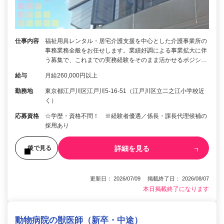
仕事内容
福祉用具レンタル・居宅介護支援を中心とした介護事業所の
事務業務全般をお任せします。業績好調による事業拡大に伴
う募集で、これまでの実務経験をそのまま活かせるポジシ…
給与
月給260,000円以上
勤務地
東京都江戸川区江戸川5-16-51（江戸川区立二之江小学校近
く）
応募資格
☆学歴・資格不問！ ※経験者優遇／係長・課長代理候補の
採用あり
詳細を見る
後で見る
更新日： 2026/07/09 掲載終了日： 2026/08/07
本日掲載終了になります
動物病院の獣医師（新卒・中途）