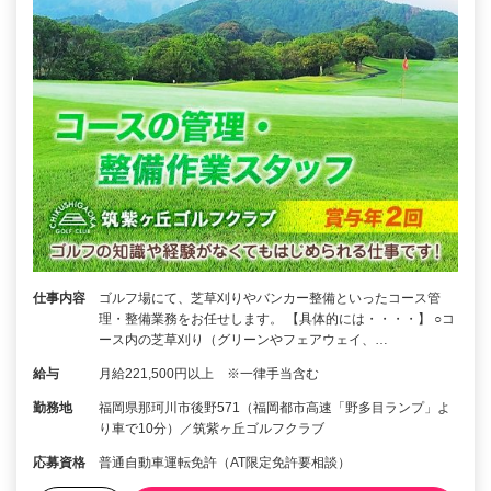
仕事内容
ゴルフ場にて、芝草刈りやバンカー整備といったコース管
理・整備業務をお任せします。 【具体的には・・・・】 ○コ
ース内の芝草刈り（グリーンやフェアウェイ、…
給与
月給221,500円以上 ※一律手当含む
勤務地
福岡県那珂川市後野571（福岡都市高速「野多目ランプ」よ
り車で10分）／筑紫ヶ丘ゴルフクラブ
応募資格
普通自動車運転免許（AT限定免許要相談）