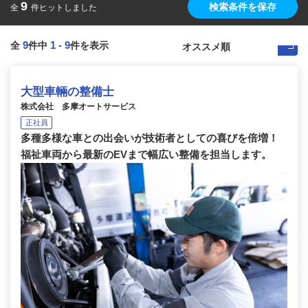
9
検索条件を保存
全
件ヒットしました
9
1
-
9
全
件中
件を表示
大型車輛の整備士
株式会社 多摩オートサービス
正社員
多種多様な車との出会いが技術者としての喜びを倍増！
福祉車両から最新のEVまで幅広い整備を担当します。