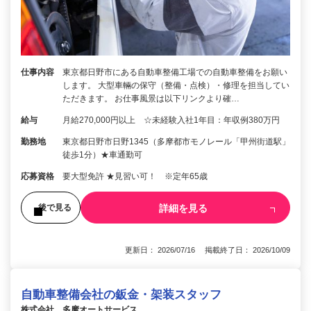
仕事内容
東京都日野市にある自動車整備工場での自動車整備をお願い
します。 大型車輛の保守（整備・点検）・修理を担当してい
ただきます。 お仕事風景は以下リンクより確…
給与
月給270,000円以上 ☆未経験入社1年目：年収例380万円
勤務地
東京都日野市日野1345（多摩都市モノレール「甲州街道駅」
徒歩1分）★車通勤可
応募資格
要大型免許 ★見習い可！ ※定年65歳
詳細を見る
後で見る
更新日： 2026/07/16 掲載終了日： 2026/10/09
自動車整備会社の鈑金・架装スタッフ
株式会社 多摩オートサービス