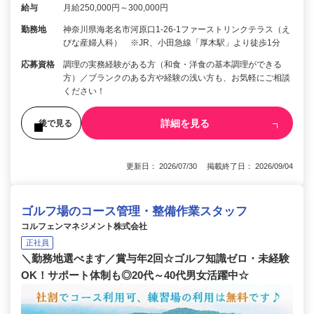
給与
月給250,000円～300,000円
勤務地
神奈川県海老名市河原口1-26-1ファーストリンクテラス（え
びな産婦人科） ※JR、小田急線「厚木駅」より徒歩1分
応募資格
調理の実務経験がある方（和食・洋食の基本調理ができる
方）／ブランクのある方や経験の浅い方も、お気軽にご相談
ください！
詳細を見る
後で見る
更新日： 2026/07/30 掲載終了日： 2026/09/04
ゴルフ場のコース管理・整備作業スタッフ
コルフェンマネジメント株式会社
正社員
＼勤務地選べます／賞与年2回☆ゴルフ知識ゼロ・未経験
OK！サポート体制も◎20代～40代男女活躍中☆