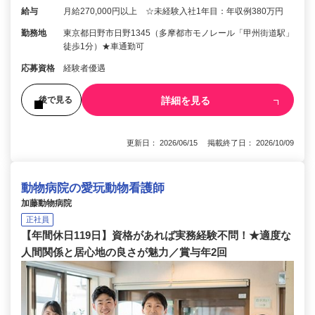
給与
月給270,000円以上 ☆未経験入社1年目：年収例380万円
勤務地
東京都日野市日野1345（多摩都市モノレール「甲州街道駅」
徒歩1分）★車通勤可
応募資格
経験者優遇
詳細を見る
後で見る
更新日： 2026/06/15 掲載終了日： 2026/10/09
動物病院の愛玩動物看護師
加藤動物病院
正社員
【年間休日119日】資格があれば実務経験不問！★適度な
人間関係と居心地の良さが魅力／賞与年2回