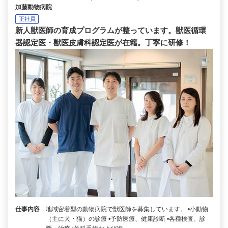
加藤動物病院
正社員
新人獣医師の育成プログラムが整っています。獣医循環
器認定医・獣医皮膚科認定医が在籍。丁寧に研修！
仕事内容
地域密着型の動物病院で獣医師を募集しています。 •小動物
（主に犬・猫）の診療 •予防医療、健康診断 •各種検査、診