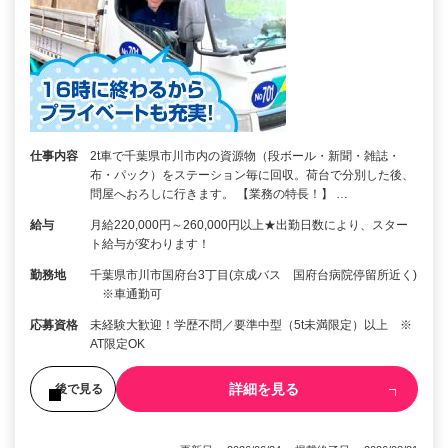
仕事内容
2t車で千葉県市川市内の資源物（段ボール・新聞・雑誌・
布・パック）をステーション毎に回収。荷台で分別した後、
問屋へおろしに行きます。 【業務の特長！】 …
給与
月給220,000円～260,000円以上★出勤日数により、スター
ト給与が変わります！
勤務地
千葉県市川市国府台3丁目(京成バス 国府台病院停留所近く)
※車通勤可
応募資格
未経験大歓迎！学歴不問／要準中型（5t未満限定）以上 ※
AT限定OK
詳細を見る
後で見る