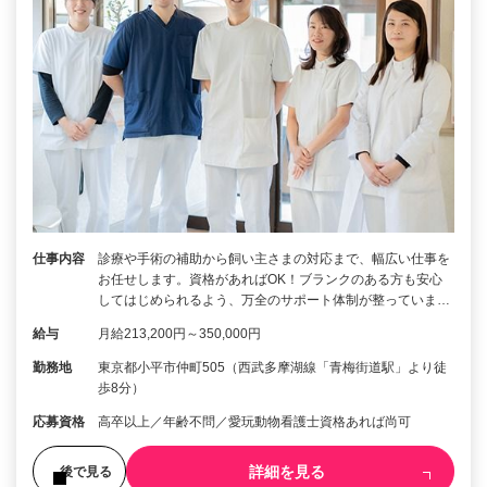
仕事内容
診療や手術の補助から飼い主さまの対応まで、幅広い仕事を
お任せします。資格があればOK！ブランクのある方も安心
してはじめられるよう、万全のサポート体制が整っていま…
給与
月給213,200円～350,000円
勤務地
東京都小平市仲町505（西武多摩湖線「青梅街道駅」より徒
歩8分）
応募資格
高卒以上／年齢不問／愛玩動物看護士資格あれば尚可
詳細を見る
後で見る