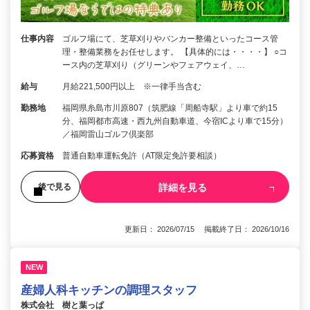
仕事内容
ゴルフ場にて、芝草刈りやバンカー整備といったコース管
理・整備業務をお任せします。 【具体的には・・・・】 ○コ
ース内の芝草刈り（グリーンやフェアウェイ、…
給与
月給221,500円以上 ※一律手当含む
勤務地
福岡県糸島市川原807（筑肥線「周船寺駅」より車で約15
分、福岡都市高速・西九州自動車道、今宿ICより車で15分）
／福岡雷山ゴルフ倶楽部
応募資格
普通自動車運転免許（AT限定免許要相談）
詳細を見る
後で見る
更新日： 2026/07/15 掲載終了日： 2026/10/16
NEW
産婦人科キッチンの調理スタッフ
株式会社 樹と葉っぱ