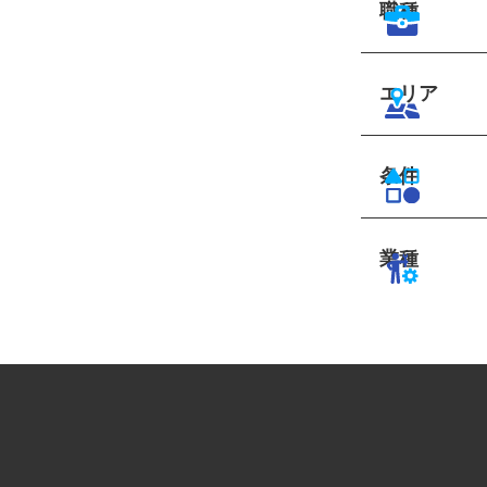
職種
エリア
条件
業種