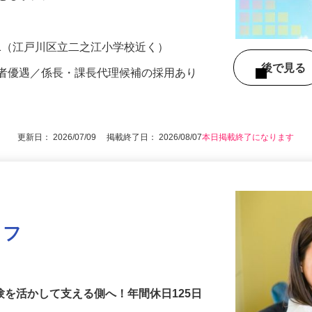
好調による事業拡大に伴う募集で、これま
かせるポジシ…
-51（江戸川区立二之江小学校近く）
後で見
験者優遇／係長・課長代理候補の採用あり
更新日： 2026/07/09 掲載終了日： 2026/08/07
本日掲載終了になります
ッフ