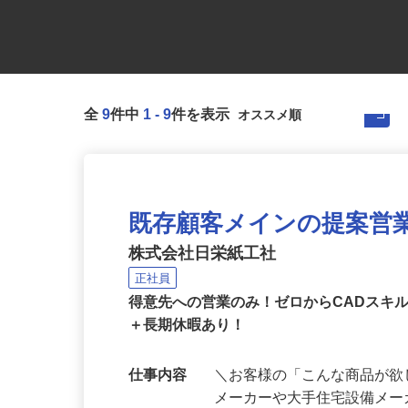
全
9
件中
1
-
9
件を表示
既存顧客メインの提案営
株式会社日栄紙工社
正社員
得意先への営業のみ！ゼロからCADスキ
＋長期休暇あり！
仕事内容
＼お客様の「こんな商品が欲