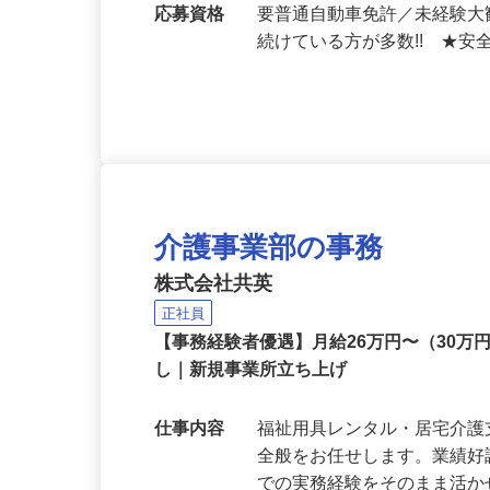
「三ツ境駅」より車16分）
応募資格
要普通自動車免許／未経験
続けている方が多数!! ★安
介護事業部の事務
株式会社共英
正社員
【事務経験者優遇】月給26万円〜（30
し｜新規事業所立ち上げ
仕事内容
福祉用具レンタル・居宅介