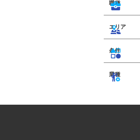
職種
エリア
条件
業種