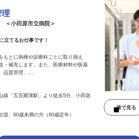
管理
ト ＜小田原市立病院＞
役に立てるお仕事です！
トをもとに病棟や診療科ごとに取り揃え
搬送・補充します。また、医療材料や医薬
れ、品質管理、…
山線「五百羅漢駅」より徒歩5分、小田急
）
後で見
歓迎、60歳未満の方（60歳定年）