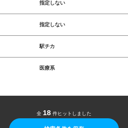
指定しない
指定しない
駅チカ
医療系
18
全
件ヒットしました