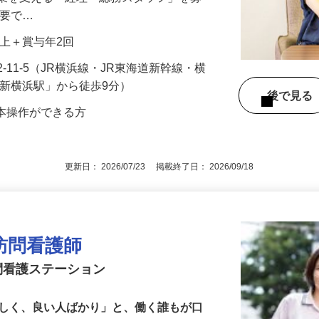
歯科材料の販売やECサイト運営など幅広
企業を支える「経理・総務スタッフ」を募
不要で…
0円以上＋賞与年2回
-11-5（JR横浜線・JR東海道新幹線・横
「新横浜駅」から徒歩9分）
後で見
の基本操作ができる方
更新日： 2026/07/23 掲載終了日： 2026/09/18
訪問看護師
問看護ステーション