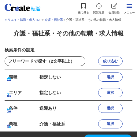
後で見る
閲覧履歴
会員登録
メニュー
クリエイト転職・求人TOP
＞
介護・福祉系
＞
介護・福祉系・その他の転職・求人情報
介護・福祉系・その他の転職・求人情報
検索条件の設定
絞り込む
職種
指定しない
選択
エリア
指定しない
選択
条件
送迎あり
選択
業種
介護・福祉系
選択