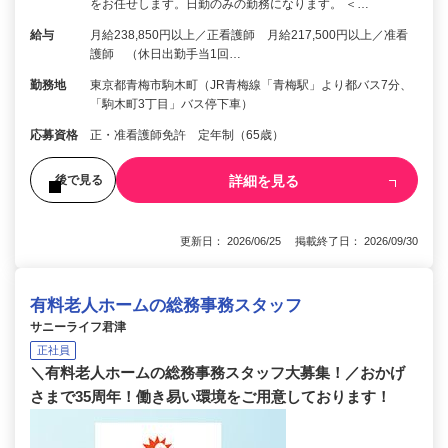
をお任せします。日勤のみの勤務になります。 ＜…
給与
月給238,850円以上／正看護師 月給217,500円以上／准看
護師 （休日出勤手当1回…
勤務地
東京都青梅市駒木町（JR青梅線「青梅駅」より都バス7分、
「駒木町3丁目」バス停下車）
応募資格
正・准看護師免許 定年制（65歳）
詳細を見る
後で見る
更新日： 2026/06/25 掲載終了日： 2026/09/30
有料老人ホームの総務事務スタッフ
サニーライフ君津
正社員
＼有料老人ホームの総務事務スタッフ大募集！／おかげ
さまで35周年！働き易い環境をご用意しております！