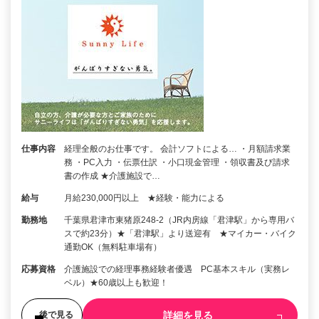
仕事内容
経理全般のお仕事です。 会計ソフトによる… ・月額請求業
務 ・PC入力 ・伝票仕訳 ・小口現金管理 ・領収書及び請求
書の作成 ★介護施設で…
給与
月給230,000円以上 ★経験・能力による
勤務地
千葉県君津市東猪原248-2（JR内房線「君津駅」から専用バ
スで約23分）★「君津駅」より送迎有 ★マイカー・バイク
通勤OK（無料駐車場有）
応募資格
介護施設での経理事務経験者優遇 PC基本スキル（実務レ
ベル）★60歳以上も歓迎！
詳細を見る
後で見る