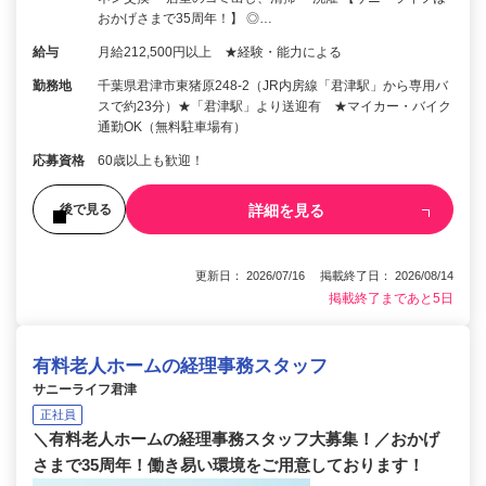
おかげさまで35周年！】 ◎…
給与
月給212,500円以上 ★経験・能力による
勤務地
千葉県君津市東猪原248-2（JR内房線「君津駅」から専用バ
スで約23分）★「君津駅」より送迎有 ★マイカー・バイク
通勤OK（無料駐車場有）
応募資格
60歳以上も歓迎！
詳細を見る
後で見る
更新日： 2026/07/16 掲載終了日： 2026/08/14
掲載終了まであと5日
有料老人ホームの経理事務スタッフ
サニーライフ君津
正社員
＼有料老人ホームの経理事務スタッフ大募集！／おかげ
さまで35周年！働き易い環境をご用意しております！