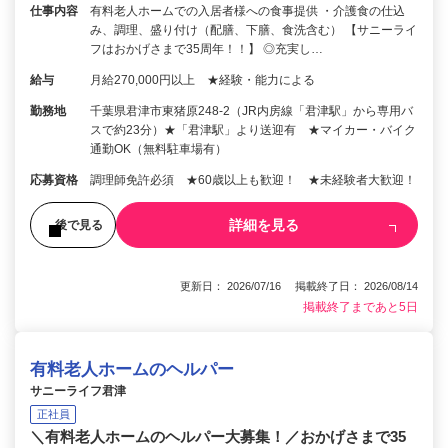
仕事内容
有料老人ホームでの入居者様への食事提供 ・介護食の仕込
み、調理、盛り付け（配膳、下膳、食洗含む） 【サニーライ
フはおかげさまで35周年！！】 ◎充実し…
給与
月給270,000円以上 ★経験・能力による
勤務地
千葉県君津市東猪原248-2（JR内房線「君津駅」から専用バ
スで約23分）★「君津駅」より送迎有 ★マイカー・バイク
通勤OK（無料駐車場有）
応募資格
調理師免許必須 ★60歳以上も歓迎！ ★未経験者大歓迎！
詳細を見る
後で見る
更新日： 2026/07/16 掲載終了日： 2026/08/14
掲載終了まであと5日
有料老人ホームのヘルパー
サニーライフ君津
正社員
＼有料老人ホームのヘルパー大募集！／おかげさまで35