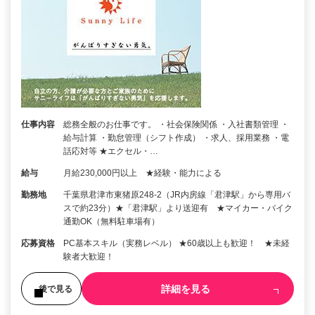
仕事内容
総務全般のお仕事です。 ・社会保険関係 ・入社書類管理 ・
給与計算 ・勤怠管理（シフト作成） ・求人、採用業務 ・電
話応対等 ★エクセル・…
給与
月給230,000円以上 ★経験・能力による
勤務地
千葉県君津市東猪原248-2（JR内房線「君津駅」から専用バ
スで約23分）★「君津駅」より送迎有 ★マイカー・バイク
通勤OK（無料駐車場有）
応募資格
PC基本スキル（実務レベル） ★60歳以上も歓迎！ ★未経
験者大歓迎！
詳細を見る
後で見る