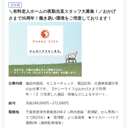
正社員
＼有料老人ホームの夜勤当直スタッフ大募集！／おかげ
さまで35周年！働き易い環境をご用意しております！
仕事内容
施設内巡回、モニターチェック、電話応対、介護車両運行等
のお仕事です。 【サニーライフはおかげさまで35周
年！！】 ◎充実した施設・研修などによるサポート…
給与
月給268,000円～272,000円
勤務地
千葉県君津市東猪原248-2（JR内房線「君津駅」から専用バ
スで約23分）★「君津駅」より送迎有 ★マイカー・バイク
通勤OK（無料駐車場有）