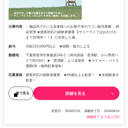
仕事内容
・施設内でのご入居者様へのお菓子等のワゴン販売業務 ・商
品管理 ★接客対応の経験者優遇 【サニーライフはおかげさ
まで35周年！！】 ◎充実した施…
給与
月給210,000円以上 ★経験・能力による
勤務地
千葉県君津市東猪原248-2（JR内房線「君津駅」から専用バ
スで約23分）★「君津駅」より送迎有 ★マイカー・バイク
通勤OK（無料駐車場有）
応募資格
接客対応の経験者優遇 ★60歳以上も歓迎！ ★未経験者大
歓迎！
詳細を見る
後で見る
更新日： 2026/07/16 掲載終了日： 2026/08/14
掲載終了まであと5日