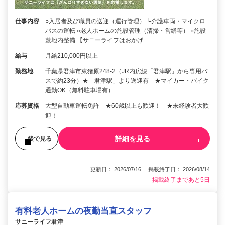
仕事内容
○入居者及び職員の送迎（運行管理） └介護車両・マイクロ
バスの運転 ○老人ホームの施設管理（清掃・営繕等） ○施設
敷地内整備 【サニーライフはおかげ…
給与
月給210,000円以上
勤務地
千葉県君津市東猪原248-2（JR内房線「君津駅」から専用バ
スで約23分）★「君津駅」より送迎有 ★マイカー・バイク
通勤OK（無料駐車場有）
応募資格
大型自動車運転免許 ★60歳以上も歓迎！ ★未経験者大歓
迎！
詳細を見る
後で見る
更新日： 2026/07/16 掲載終了日： 2026/08/14
掲載終了まであと5日
有料老人ホームの夜勤当直スタッフ
サニーライフ君津