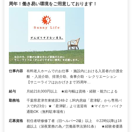
周年！働き易い環境をご用意しております！
仕事内容
有料老人ホームでのお仕事 ・施設内における入居者の介護全
般 ・入浴介助、排泄介助、食事介助 ・レクリエーション
【サニーライフはおかげさまで35周年…
給与
月給218,000円以上 ★給与幅は資格・経験・能力による
勤務地
千葉県君津市東猪原248-2（JR内房線「君津駅」から専用バ
スで約23分）★「君津駅」より送迎有 ★マイカー・バイク
通勤OK（無料駐車場有）
応募資格
初任者研修修了者（旧ヘルパー2級）以上 ※22時以降は18
歳以上（深夜業務の為／労働基準法第61条） ★経験者優遇