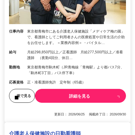
仕事内容
東京都青梅市にある介護老人保健施設「メディケア梅の園」
で、看護師としてご利用者さんの医療処置や日常生活の介助
をお任せします。 ＜業務内容例＞ ・バイタル…
給与
月給298,850円以上／正看護師 月給277,500円以上／准看
護師 （夜勤4回分、休日…
勤務地
東京都青梅市駒木町（JR青梅線「青梅駅」より都バス7分、
「駒木町3丁目」バス停下車）
応募資格
正・准看護師免許 定年制（65歳）
詳細を見る
後で見る
更新日： 2026/06/25 掲載終了日： 2026/09/30
介護老人保健施設の日勤看護師