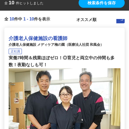
10
検索条件を保存
全
件ヒットしました
10
1
-
10
全
件中
件を表示
介護老人保健施設の看護師
介護老人保健施設 メディケア梅の園（医療法人社団 和風会）
正社員
実働7時間＆残業ほぼゼロ！◎育児と両立中の仲間も多
数！夜勤なしも可！