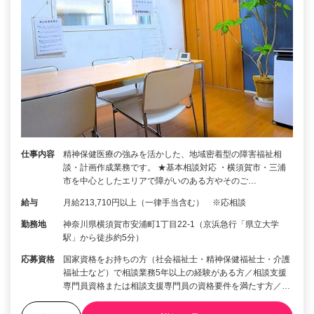
仕事内容
精神保健医療の強みを活かした、地域密着型の障害福祉相
談・計画作成業務です。 ★基本相談対応 ・横須賀市・三浦
市を中心としたエリアで障がいのある方やそのご…
給与
月給213,710円以上（一律手当含む） ※応相談
勤務地
神奈川県横須賀市安浦町1丁目22-1（京浜急行「県立大学
駅」から徒歩約5分）
応募資格
国家資格をお持ちの方（社会福祉士・精神保健福祉士・介護
福祉士など）で相談業務5年以上の経験がある方／相談支援
専門員資格または相談支援専門員の資格要件を満たす方／…