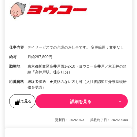
仕事内容
デイサービスでの介護のお仕事です。 変更範囲：変更なし
給与
月給297,800円
勤務地
東京都杉並区高井戸西1-2-10（ヨウコー高井戸／京王井の頭
線「高井戸駅」徒歩11分）
応募資格
経験者優遇 ★資格のない方も可（入社後認知症介護基礎研
修を受講）
詳細を見る
後で見る
更新日： 2026/07/31 掲載終了日： 2026/09/04