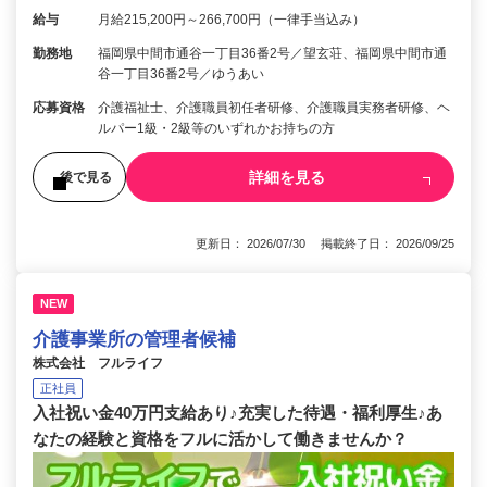
給与
月給215,200円～266,700円（一律手当込み）
勤務地
福岡県中間市通谷一丁目36番2号／望玄荘、福岡県中間市通
谷一丁目36番2号／ゆうあい
応募資格
介護福祉士、介護職員初任者研修、介護職員実務者研修、ヘ
ルパー1級・2級等のいずれかお持ちの方
詳細を見る
後で見る
更新日： 2026/07/30 掲載終了日： 2026/09/25
NEW
介護事業所の管理者候補
株式会社 フルライフ
正社員
入社祝い金40万円支給あり♪充実した待遇・福利厚生♪あ
なたの経験と資格をフルに活かして働きませんか？