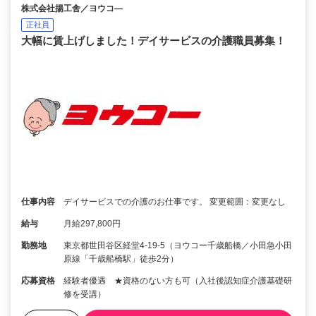
株式会社揚工舎／ヨウコ―
正社員
大幅に賃上げしました！デイサービスの介護職員募集！
仕事内容
デイサービスでの介護のお仕事です。 変更範囲：変更なし
給与
月給297,800円
勤務地
東京都世田谷区経堂4-19-5（ヨウコー千歳船橋／小田急小田
原線「千歳船橋駅」徒歩2分）
応募資格
経験者優遇 ★資格のない方も可（入社後認知症介護基礎研
修を受講）