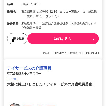
給与
月給297,800円
勤務地
東京都三鷹市上連雀6-32-36（ヨウコー三鷹／中央・総武線
「三鷹駅」車5分・徒歩19分）
応募資格
未経験者OK！ 認知症介護基礎研修（入職後の受講可）※
介護福祉士優遇
詳細を見る
後で見る
更新日： 2026/07/31 掲載終了日： 2026/09/04
デイサービスの介護職員
株式会社揚工舎／ヨウコ―
正社員
大幅に賃上げしました！デイサービスの介護職員募集！