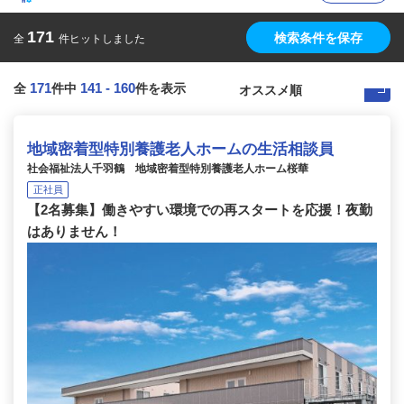
171
検索条件を保存
全
件ヒットしました
171
141
-
160
全
件中
件を表示
地域密着型特別養護老人ホームの生活相談員
社会福祉法人千羽鶴 地域密着型特別養護老人ホーム桜華
正社員
【2名募集】働きやすい環境での再スタートを応援！夜勤
はありません！