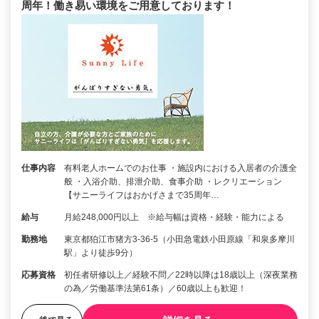
周年！働き易い環境をご用意しております！
仕事内容
有料老人ホームでのお仕事 ・施設内における入居者の介護全
般 ・入浴介助、排泄介助、食事介助 ・レクリエーション
【サニーライフはおかげさまで35周年…
給与
月給248,000円以上 ※給与幅は資格・経験・能力による
勤務地
東京都狛江市猪方3-36-5（小田急電鉄小田原線「和泉多摩川
駅」より徒歩9分）
応募資格
初任者研修以上／経験不問／22時以降は18歳以上（深夜業務
の為／労働基準法第61条）／60歳以上も歓迎！