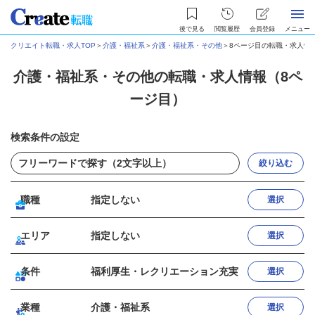
後で見る
閲覧履歴
会員登録
メニュー
クリエイト転職・求人TOP
＞
介護・福祉系
＞
介護・福祉系・その他
＞
8ページ目の転職・求人情
介護・福祉系・その他の転職・求人情報（8ペ
ージ目）
検索条件の設定
絞り込む
職種
指定しない
選択
エリア
指定しない
選択
条件
福利厚生・レクリエーション充実
選択
業種
介護・福祉系
選択