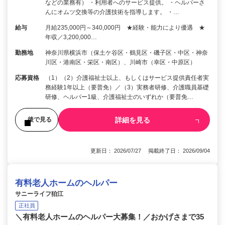
などの業務有） ・利用者へのサービス提供。 ・ヘルパーさ
んにオムツ交換等の介護技術を指導します。 ・…
給与
月給235,000円～340,000円 ★経験・能力により優遇 ★
年収／3,200,000…
勤務地
神奈川県横浜市（保土ケ谷区・鶴見区・磯子区・中区・神奈
川区・港南区・栄区・南区）、川崎市（幸区・中原区）
応募資格
（1）（2）介護福祉士以上、もしくはサービス提供責任者実
務経験1年以上（要普免）／（3）実務者研修、介護職員基礎
研修、ヘルパー1級、介護福祉士のいずれか（要普免…
詳細を見る
後で見る
更新日： 2026/07/27 掲載終了日： 2026/09/04
有料老人ホームのヘルパー
サニーライフ狛江
正社員
＼有料老人ホームのヘルパー大募集！／おかげさまで35