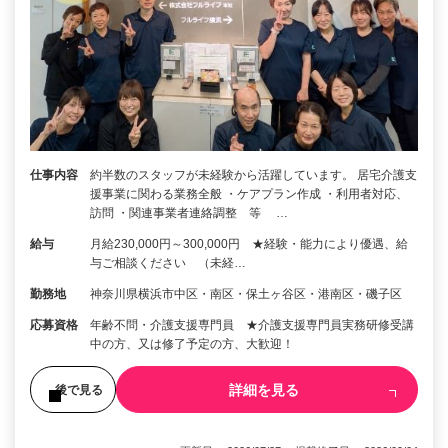
仕事内容
約半数のスタッフが未経験から活躍しています。 居宅介護支
援事業に関わる業務全般 ・ケアプラン作成 ・利用者対応、
訪問 ・関連事業者連絡調整 等 …
給与
月給230,000円～300,000円 ★経験・能力により優遇、給
与ご相談ください （未経…
勤務地
神奈川県横浜市中区・南区・保土ヶ谷区・港南区・磯子区
応募資格
年齢不問・介護支援専門員 ★介護支援専門員実務研修受講
中の方、又は修了予定の方、大歓迎！
詳細を見る
後で見る