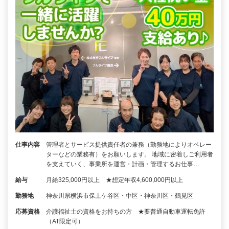
仕事内容
管理者とサービス提供責任者の兼務（勤務地によりオペレー
ターなどの業務有）をお願いします。 地域に密着しご利用者
を支えていく、事業所を運営・計画・管理するお仕事…
給与
月給325,000円以上 ★想定年収4,600,000円以上
勤務地
神奈川県横浜市保土ケ谷区・中区・神奈川区・鶴見区
応募資格
介護福祉士の資格をお持ちの方 ★要普通自動車運転免許
（AT限定可）