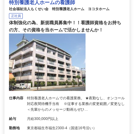
特別養護老人ホームの看護師
社会福祉法人もくせい会 特別養護老人ホーム ヨコタホーム
正社員
体制強化の為、新規職員募集中！！看護師資格をお持ち
の方、その資格を当ホームで活かしませんか！
仕事内容
特別養護老人ホームでの看護業務。 ★夜勤なし、オンコール
対応夜間待機手当有 ※従事する業務の変更範囲／変更なし
＜先輩からのメッセージ動画もぜひ…
給与
月給300,000円以上
勤務地
東京都福生市福生2300-4（国道16号沿い）