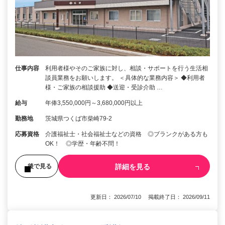
仕事内容
利用者様やそのご家族に対し、相談・サポートを行う生活相
談員業務をお願いします。 ＜具体的な業務内容＞ ◆利用者
様・ご家族の相談援助 ◆送迎・受診介助 …
給与
年俸3,550,000円～3,680,000円以上
勤務地
茨城県つくば市柴崎79-2
応募資格
介護福祉士・社会福祉士などの資格 ◎ブランクがある方も
OK！ ◎学歴・年齢不問！
詳細を見る
後で見る
更新日： 2026/07/10 掲載終了日： 2026/09/11