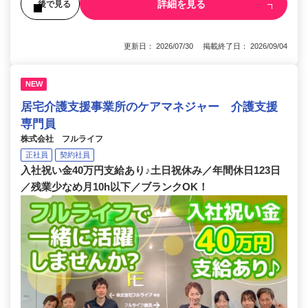
詳細を見る
後で見る
更新日： 2026/07/30 掲載終了日： 2026/09/04
NEW
居宅介護支援事業所のケアマネジャー 介護支援
専門員
株式会社 フルライフ
正社員
契約社員
入社祝い金40万円支給あり♪土日祝休み／年間休日123日
／残業少なめ月10h以下／ブランクOK！