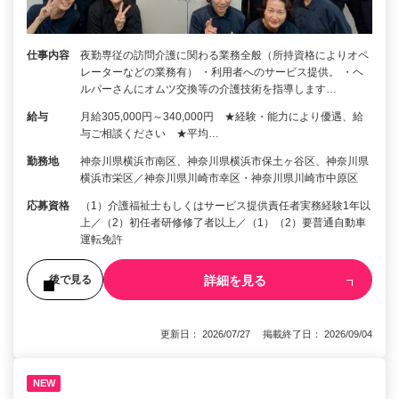
仕事内容
夜勤専従の訪問介護に関わる業務全般（所持資格によりオペ
レーターなどの業務有） ・利用者へのサービス提供。 ・ヘ
ルパーさんにオムツ交換等の介護技術を指導します…
給与
月給305,000円～340,000円 ★経験・能力により優遇、給
与ご相談ください ★平均…
勤務地
神奈川県横浜市南区、神奈川県横浜市保土ヶ谷区、神奈川県
横浜市栄区／神奈川県川崎市幸区・神奈川県川崎市中原区
応募資格
（1）介護福祉士もしくはサービス提供責任者実務経験1年以
上／（2）初任者研修修了者以上／（1）（2）要普通自動車
運転免許
詳細を見る
後で見る
更新日： 2026/07/27 掲載終了日： 2026/09/04
NEW