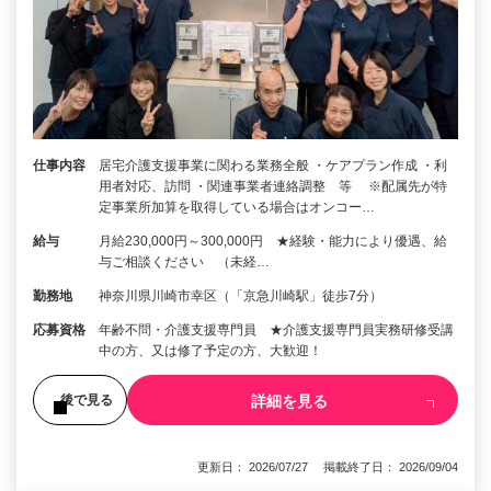
仕事内容
居宅介護支援事業に関わる業務全般 ・ケアプラン作成 ・利
用者対応、訪問 ・関連事業者連絡調整 等 ※配属先が特
定事業所加算を取得している場合はオンコー…
給与
月給230,000円～300,000円 ★経験・能力により優遇、給
与ご相談ください （未経…
勤務地
神奈川県川崎市幸区（「京急川崎駅」徒歩7分）
応募資格
年齢不問・介護支援専門員 ★介護支援専門員実務研修受講
中の方、又は修了予定の方、大歓迎！
詳細を見る
後で見る
更新日： 2026/07/27 掲載終了日： 2026/09/04