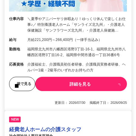
仕事内容
＼夏季やアニバーサリ休暇あり！ゆっくり休んで楽しくお仕
事♪／ 特別養護老人ホーム「サンライズ北九州」・介護老人
保健施設「サンフラワーズ北九州」・介護老人保健施…
給与
月給221,200円～266,400円（一律手当込み）
勤務地
福岡県北九州市八幡西区塔野3丁目-16-1、福岡県北九州市八
幡西区塔野3丁目16-2、福岡県中間市通谷一丁目36番6号
応募資格
介護福祉士、介護職員初任者研修、介護職員実務者研修、ヘ
ルパー1級・2級等のいずれかお持ちの方
詳細を見る
後で見る
更新日： 2026/07/30 掲載終了日： 2026/09/25
NEW
経費老人ホームの介護スタッフ
社会福祉法人西日本至福会