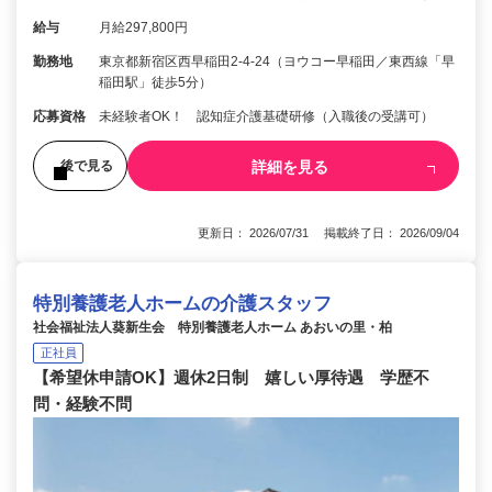
給与
月給297,800円
勤務地
東京都新宿区西早稲田2-4-24（ヨウコー早稲田／東西線「早
稲田駅」徒歩5分）
応募資格
未経験者OK！ 認知症介護基礎研修（入職後の受講可）
詳細を見る
後で見る
更新日： 2026/07/31 掲載終了日： 2026/09/04
特別養護老人ホームの介護スタッフ
社会福祉法人葵新生会 特別養護老人ホーム あおいの里・柏
正社員
【希望休申請OK】週休2日制 嬉しい厚待遇 学歴不
問・経験不問