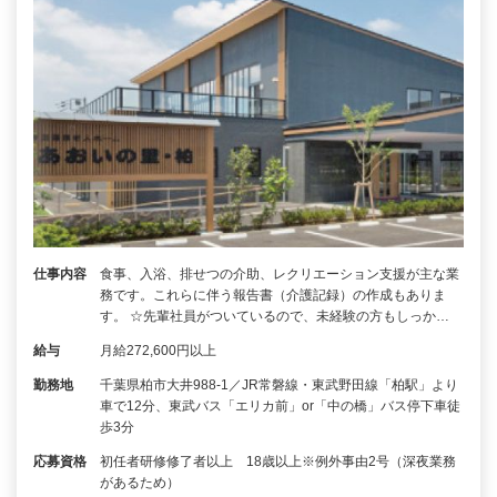
仕事内容
食事、入浴、排せつの介助、レクリエーション支援が主な業
務です。これらに伴う報告書（介護記録）の作成もありま
す。 ☆先輩社員がついているので、未経験の方もしっか…
給与
月給272,600円以上
勤務地
千葉県柏市大井988-1／JR常磐線・東武野田線「柏駅」より
車で12分、東武バス「エリカ前」or「中の橋」バス停下車徒
歩3分
応募資格
初任者研修修了者以上 18歳以上※例外事由2号（深夜業務
があるため）