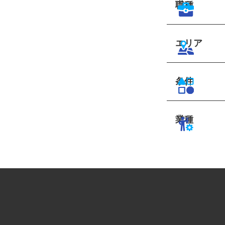
職種
エリア
条件
業種