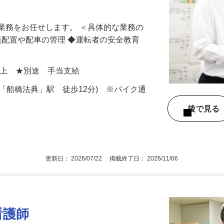
ます！！賞与年3回！設立以来、黒字経営
業務をお任せします。 ＜具体的な業務の
人員配置や配車の管理 ◆運転者の安全教育
00円以上 ★別途 手当支給
R「船橋法典」駅 徒歩12分) ※バイク通
後で見
！
更新日： 2026/07/22 掲載終了日： 2026/11/06