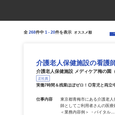
全
268
件中
1
-
20
件を表示
介護老人保健施設の看護
介護老人保健施設 メディケア梅の園
正社員
実働7時間＆残業ほぼゼロ！◎育児と両立
仕事内容
東京都青梅市にある介護老
師としてご利用者さんの医