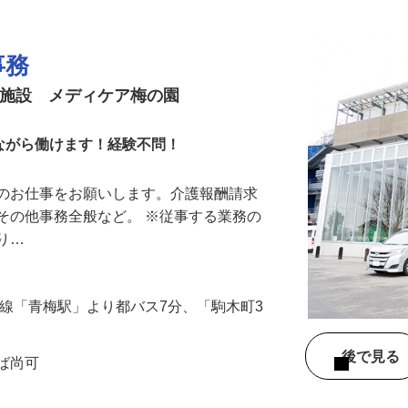
更新日： 2026/06/25 掲載終了日： 2026/09/30
事務
健施設 メディケア梅の園
ながら働けます！経験不問！
務のお仕事をお願いします。介護報酬請求
その他事務全般など。 ※従事する業務の
あり…
梅線「青梅駅」より都バス7分、「駒木町3
後で見