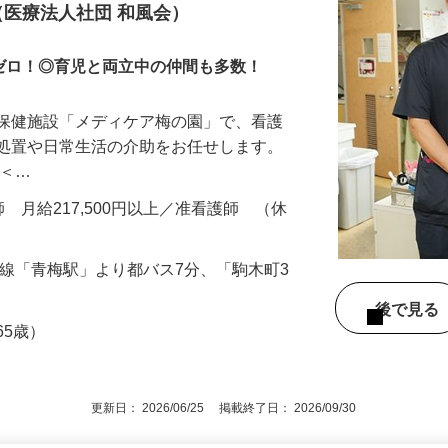
看護師
（医療法人社団 和風会）
ぼゼロ！◎育児と両立中の仲間も多数！
人保健施設「メディケア梅の園」で、看護
療処置や日常生活の介助をお任せします。
 ＜…
護師 月給217,500円以上／准看護師 （休
梅線「青梅駅」より都バス7分、「駒木町3
後で見
65歳）