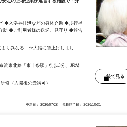
安心安定の上場企業が運営する施設で「介
ど ◆入浴や排泄などの身体介助 ◆歩行補
介助 ◆ご利用者様の送迎、見守り ◆報告
場所により異なる ☆大幅に賃上げしまし
（JR京浜東北線「東十条駅」徒歩3分、JR埼
後で見
礎研修（入職後の受講可）
更新日： 2026/07/28 掲載終了日： 2026/10/31