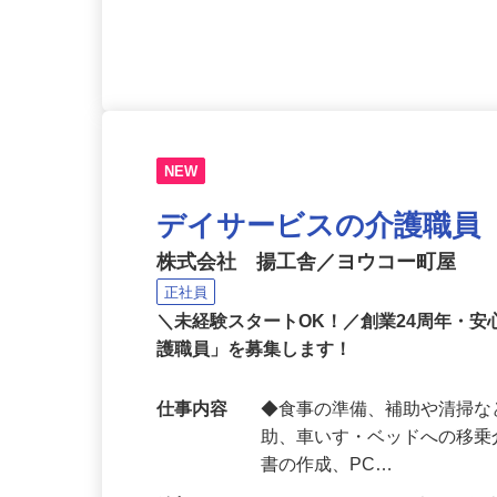
応募資格
未経験者OK！認知症介護基
ヘルパー2級 以上
NEW
デイサービスの介護職員
株式会社 揚工舎／ヨウコー町屋
正社員
＼未経験スタートOK！／創業24周年・
護職員」を募集します！
仕事内容
◆食事の準備、補助や清掃な
助、車いす・ベッドへの移乗