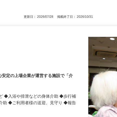
礎研修（入職後の受講可）※初任者研修／
後で見
更新日： 2026/07/28 掲載終了日： 2026/10/31
安心安定の上場企業が運営する施設で「介
ど ◆入浴や排泄などの身体介助 ◆歩行補
介助 ◆ご利用者様の送迎、見守り ◆報告