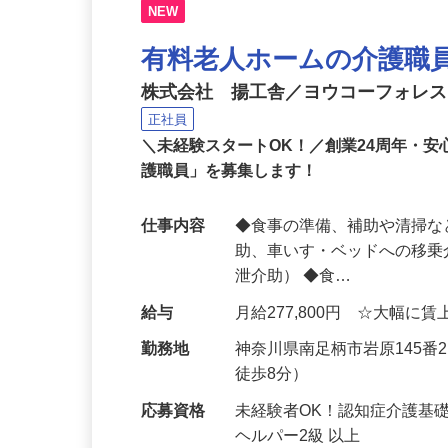
NEW
有料老人ホームの介護職
株式会社 揚工舎／ヨウコーフォレス
正社員
＼未経験スタートOK！／創業24周年・
護職員」を募集します！
仕事内容
◆食事の準備、補助や清掃な
助、車いす・ベッドへの移乗
泄介助） ◆食…
給与
月給277,800円 ☆大幅に
勤務地
神奈川県南足柄市岩原145
徒歩8分）