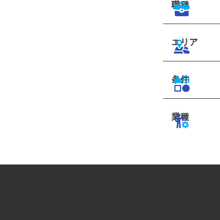
職種
エリア
条件
業種