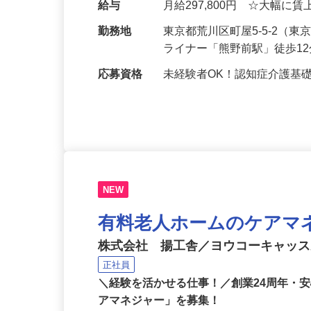
書の作成、PC…
給与
月給297,800円 ☆大幅に
勤務地
東京都荒川区町屋5-5-2
ライナー「熊野前駅」徒歩1
応募資格
未経験者OK！認知症介護基
NEW
有料老人ホームのケアマ
株式会社 揚工舎／ヨウコーキャッ
正社員