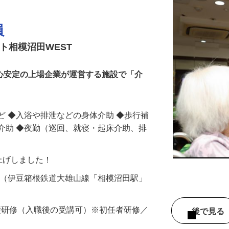
員
ト相模沼田WEST
安心安定の上場企業が運営する施設で「介
ど ◆入浴や排泄などの身体介助 ◆歩行補
介助 ◆夜勤（巡回、就寝・起床介助、排
賃上げしました！
番2（伊豆箱根鉄道大雄山線「相模沼田駅」