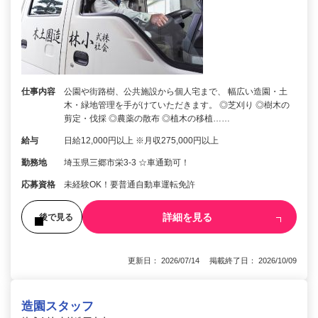
仕事内容
公園や街路樹、公共施設から個人宅まで、 幅広い造園・土
木・緑地管理を手がけていただきます。 ◎芝刈り ◎樹木の
剪定・伐採 ◎農薬の散布 ◎植木の移植……
給与
日給12,000円以上 ※月収275,000円以上
勤務地
埼玉県三郷市栄3-3 ☆車通勤可！
応募資格
未経験OK！要普通自動車運転免許
詳細を見る
後で見る
更新日： 2026/07/14 掲載終了日： 2026/10/09
造園スタッフ