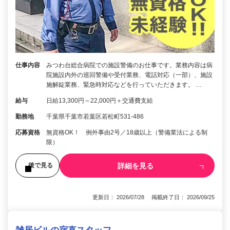
仕事内容
みつわ台総合病院での施設警備のお仕事です。業務内容は病
院施設内外の巡回警備や受付業務、電話対応（一部）、施設
施解錠業務、緊急時対応などを行っていただきます。 …
給与
日給13,300円～22,000円＋交通費支給
勤務地
千葉県千葉市若葉区若松町531-486
応募資格
無資格OK！ 例外事由2号／18歳以上（警備業法による制
限）
詳細を見る
後で見る
更新日： 2026/07/28 掲載終了日： 2026/09/25