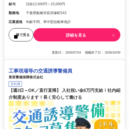
給与
日給12,000円～15,000円
勤務地
千葉県船橋市前貝塚町543
応募資格
年齢不問、準中型自動車免許
詳細を見る
後で見る
更新日： 2026/07/24 掲載終了日： 2026/10/30
工事現場等の交通誘導警備員
東亜警備保障株式会社
正社員
【週3日～OK／直行直帰】 入社祝い金6万円支給！社内紹
介制度あります！長く安心して働ける