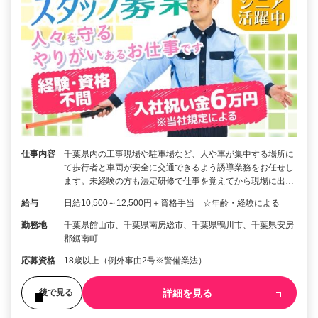
仕事内容
千葉県内の工事現場や駐車場など、人や車が集中する場所に
て歩行者と車両が安全に交通できるよう誘導業務をお任せし
ます。未経験の方も法定研修で仕事を覚えてから現場に出…
給与
日給10,500～12,500円＋資格手当 ☆年齢・経験による
勤務地
千葉県館山市、千葉県南房総市、千葉県鴨川市、千葉県安房
郡鋸南町
応募資格
18歳以上（例外事由2号※警備業法）
詳細を見る
後で見る