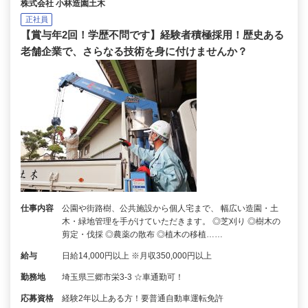
株式会社 小林造園土木
正社員
【賞与年2回！学歴不問です】経験者積極採用！歴史ある
老舗企業で、さらなる技術を身に付けませんか？
仕事内容
公園や街路樹、公共施設から個人宅まで、 幅広い造園・土
木・緑地管理を手がけていただきます。 ◎芝刈り ◎樹木の
剪定・伐採 ◎農薬の散布 ◎植木の移植……
給与
日給14,000円以上 ※月収350,000円以上
勤務地
埼玉県三郷市栄3-3 ☆車通勤可！
応募資格
経験2年以上ある方！要普通自動車運転免許