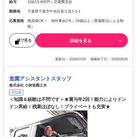
給与
日給19,400円＋交通費支給
勤務地
千葉県千葉市中央区富士見2-3-1
応募資格
無資格OK！ 例外事由2号／18歳以上（警備業法による制
限）
詳細を見る
後で見る
更新日： 2026/07/28 掲載終了日： 2026/09/25
造園アシスタントスタッフ
株式会社 小林造園土木
正社員
＜知識＆経験は不問です＞★賞与年2回！能力によりドン
ドン昇給！残業ほぼなし！プライベートも充実★