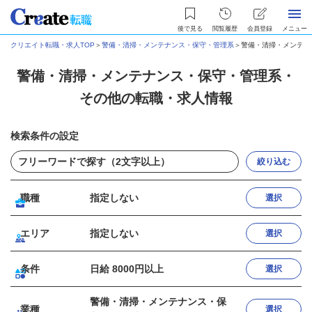
後で見る
閲覧履歴
会員登録
メニュー
クリエイト転職・求人TOP
＞
警備・清掃・メンテナンス・保守・管理系
＞
警備・清掃・メンテナ
警備・清掃・メンテナンス・保守・管理系・
その他の転職・求人情報
検索条件の設定
絞り込む
職種
指定しない
選択
エリア
指定しない
選択
条件
日給 8000円以上
選択
警備・清掃・メンテナンス・保
業種
選択