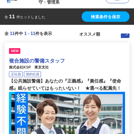
守・管理系
11
検索条件を保存
全
件ヒットしました
11
1
-
11
全
件中
件を表示
NEW
複合施設の警備スタッフ
株式会社KSP 東京支社
正社員
契約社員
【公共施設警備】あなたの『正義感』『責任感』『使命
感』眠らせていてはもったいない！ ★選べる配属先！