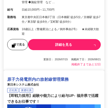
管理 ◆施錠管理 など …
給与
日給10,000円～11,700円
勤務地
東京都中央区日本橋3丁目（日本橋駅 徒歩5分／京橋駅 徒歩7
分／東京駅 徒歩8分／宝町駅 徒歩8分）
応募資格
18歳以上（警備業法による／例外事由2号） ★未経験大歓
迎
詳細を見る
後で見る
更新日： 2026/07/15 掲載終了日： 2026/08/21
掲載終了まであと12日
原子力発電所内の放射線管理業務
東日本システム株式会社
正社員
派遣社員
【即戦力採用】経験や能力により給与UP↑ 福井県で活躍
できるお仕事です！