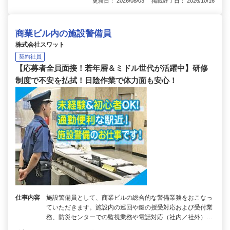
更新日： 2026/08/03 掲載終了日： 2026/10/16
商業ビル内の施設警備員
株式会社スワット
契約社員
【応募者全員面接！若年層＆ミドル世代が活躍中】研修
制度で不安を払拭！日陰作業で体力面も安心！
仕事内容
施設警備員として、商業ビルの総合的な警備業務をおこなっ
ていただきます。施設内の巡回や鍵の授受対応および受付業
務、防災センターでの監視業務や電話対応（社内／社外）…