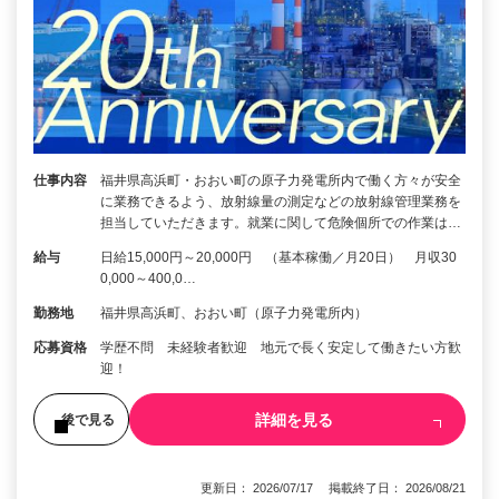
仕事内容
福井県高浜町・おおい町の原子力発電所内で働く方々が安全
に業務できるよう、放射線量の測定などの放射線管理業務を
担当していただきます。就業に関して危険個所での作業は…
給与
日給15,000円～20,000円 （基本稼働／月20日） 月収30
0,000～400,0…
勤務地
福井県高浜町、おおい町（原子力発電所内）
応募資格
学歴不問 未経験者歓迎 地元で長く安定して働きたい方歓
迎！
詳細を見る
後で見る
更新日： 2026/07/17 掲載終了日： 2026/08/21