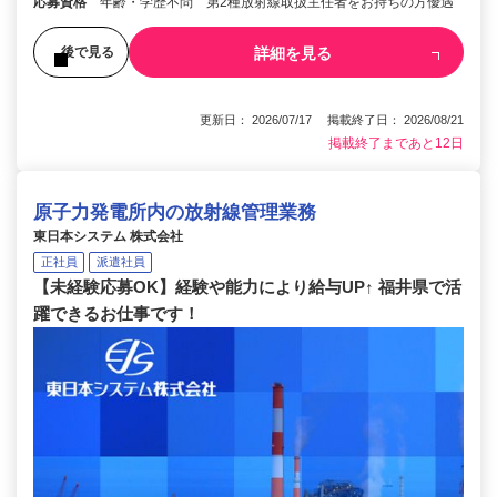
応募資格
年齢・学歴不問 第2種放射線取扱主任者をお持ちの方優遇
詳細を見る
後で見る
更新日： 2026/07/17 掲載終了日： 2026/08/21
掲載終了まであと12日
原子力発電所内の放射線管理業務
東日本システム 株式会社
正社員
派遣社員
【未経験応募OK】経験や能力により給与UP↑ 福井県で活
躍できるお仕事です！