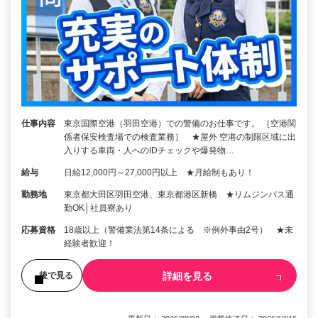
仕事内容
東京国際空港（羽田空港）での警備のお仕事です。 ［空港関
係者保安検査場での検査業務］ ★屋外 空港の制限区域に出
入りする車両・人へのIDチェックや爆発物…
給与
日給12,000円～27,000円以上 ★月給制もあり！
勤務地
東京都大田区羽田空港、東京都港区新橋 ★リムジンバス通
勤OK│社員寮あり
応募資格
18歳以上（警備業法第14条による ※例外事由2号） ★未
経験者歓迎！
詳細を見る
後で見る