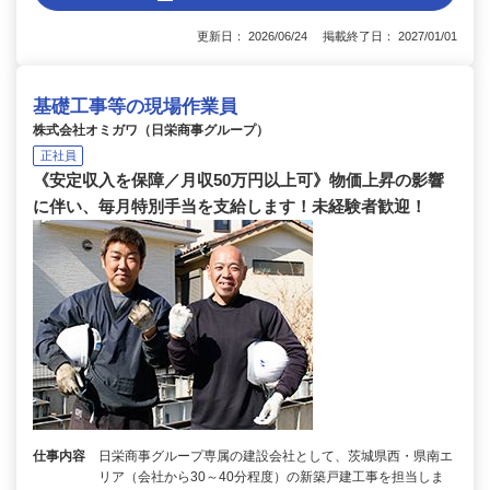
更新日： 2026/06/24 掲載終了日： 2027/01/01
基礎工事等の現場作業員
株式会社オミガワ（日栄商事グループ）
正社員
《安定収入を保障／月収50万円以上可》物価上昇の影響
に伴い、毎月特別手当を支給します！未経験者歓迎！
仕事内容
日栄商事グループ専属の建設会社として、茨城県西・県南エ
リア（会社から30～40分程度）の新築戸建工事を担当しま