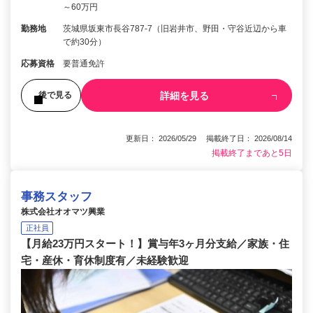
～60万円
勤務地
茨城県坂東市長谷787-7（旧岩井市、野田・守谷近辺から車
で約30分）
応募資格
要普通免許
詳細を見る
後で見る
更新日： 2026/05/29 掲載終了日： 2026/08/14
掲載終了まであと5日
事務スタッフ
株式会社オオマツ興業
正社員
【月給23万円スタート！】賞与年3ヶ月分支給／家族・住
宅・産休・育休制度有／未経験歓迎