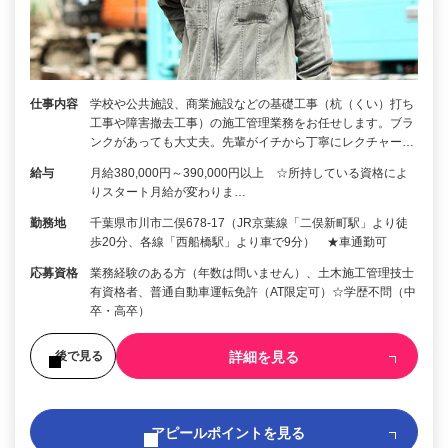
仕事内容
学校や公共施設、商業施設などの基礎工事（杭（くい）打ち
工事や障害撤去工事）の施工管理業務をお任せします。ブラ
ンクがあっても大丈夫。先輩がイチから丁寧にレクチャー…
給与
月給380,000円～390,000円以上 ☆所持している資格によ
りスタート月給が変わりま…
勤務地
千葉県市川市二俣678-17（JR京葉線「二俣新町駅」より徒
歩20分、各線「西船橋駅」より車で9分） ★車通勤可
応募資格
業務経験のある方（年数は問いません）、土木施工管理技士
有資格者、普通自動車運転免許（AT限定可）☆学歴不問（中
卒・高卒）
詳細を見る
後で見る
アピールポイントを見る