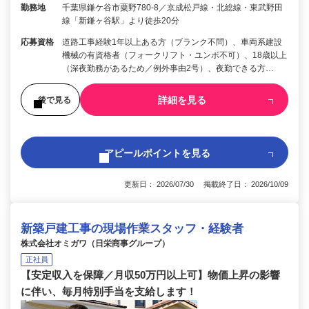
勤務地
千葉県鎌ケ谷市粟野780-8／京成松戸線・北総線・東武野田
線「新鎌ヶ谷駅」より徒歩20分
応募資格
道路工事経験1年以上ある方（ブランク不問）、車両系建設
機械の有資格者（フォークリフト・ユンボ不可）、18歳以上
（深夜勤務があるため／例外事由2号）、夜勤できる方…
詳細を見る
後で見る
アピールポイントを見る
更新日： 2026/07/30 掲載終了日： 2026/10/09
新築戸建工事の現場作業スタッフ・経験者
株式会社オミガワ（日栄商事グループ）
正社員
【安定収入を保障／月収50万円以上可】物価上昇の影響
に伴い、毎月特別手当を支給します！