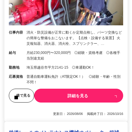
仕事内容
消火・防災設備が正常に動くか定期点検し、パーツ交換など
の簡単な整備をおこないます。 【点検・設備する装置】 火
災報知器、消火器、消火栓、スプリンクラー、…
給与
月給230,000円〜320,000円 ◎経験・資格考慮 ◎各種手
当別途支給
勤務地
埼玉県越谷市平方2141-15 ◎車通勤OK！
応募資格
普通自動車運転免許（AT限定OK！） ◎経験・年齢・性別
不問！
詳細を見る
後で見る
更新日： 2026/08/06 掲載終了日： 2026/10/16