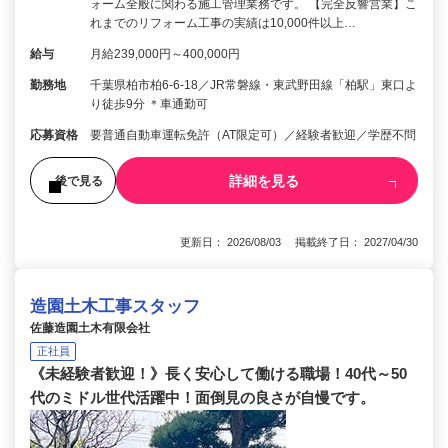
ォーム全般に関わる施工管理業務です。 【完全反響営業】こ
れまでのリフォーム工事の実績は10,000件以上…
給与
月給239,000円～400,000円
勤務地
千葉県柏市柏6-6-18／JR常磐線・東武野田線「柏駅」東口よ
り徒歩9分 ＊車通勤可
応募資格
要普通自動車運転免許（AT限定可）／経験者歓迎／学歴不問
詳細を見る
後で見る
更新日： 2026/08/03 掲載終了日： 2027/04/30
造園土木工事スタッフ
佐藤造園土木有限会社
正社員
《未経験者歓迎！》長く安心して働ける職場！40代～50
代のミドル世代活躍中！面倒見の良さが自慢です。