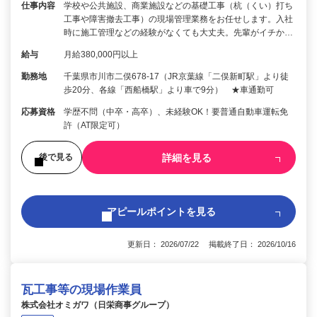
仕事内容
学校や公共施設、商業施設などの基礎工事（杭（くい）打ち
工事や障害撤去工事）の現場管理業務をお任せします。入社
時に施工管理などの経験がなくても大丈夫。先輩がイチか…
給与
月給380,000円以上
勤務地
千葉県市川市二俣678-17（JR京葉線「二俣新町駅」より徒
歩20分、各線「西船橋駅」より車で9分） ★車通勤可
応募資格
学歴不問（中卒・高卒）、未経験OK！要普通自動車運転免
許（AT限定可）
詳細を見る
後で見る
アピールポイントを見る
更新日： 2026/07/22 掲載終了日： 2026/10/16
瓦工事等の現場作業員
株式会社オミガワ（日栄商事グループ）