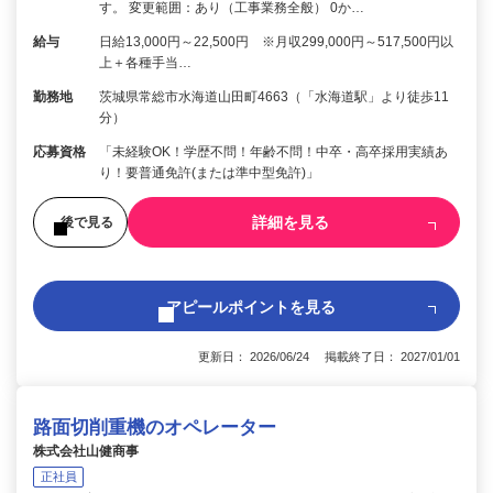
す。 変更範囲：あり（工事業務全般） 0か…
給与
日給13,000円～22,500円 ※月収299,000円～517,500円以
上＋各種手当…
勤務地
茨城県常総市水海道山田町4663（「水海道駅」より徒歩11
分）
応募資格
「未経験OK！学歴不問！年齢不問！中卒・高卒採用実績あ
り！要普通免許(または準中型免許)」
詳細を見る
後で見る
アピールポイントを見る
更新日： 2026/06/24 掲載終了日： 2027/01/01
路面切削重機のオペレーター
株式会社山健商事
正社員