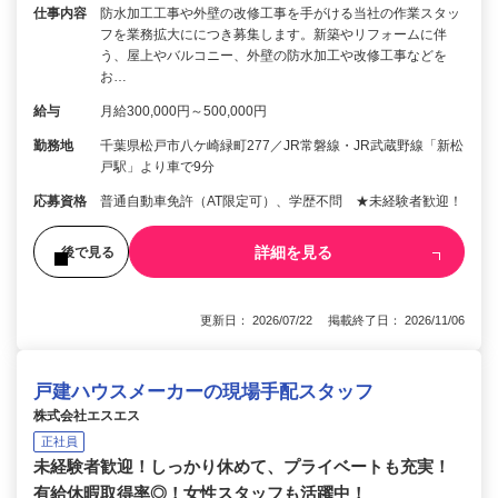
仕事内容
防水加工工事や外壁の改修工事を手がける当社の作業スタッ
フを業務拡大ににつき募集します。新築やリフォームに伴
う、屋上やバルコニー、外壁の防水加工や改修工事などを
お…
給与
月給300,000円～500,000円
勤務地
千葉県松戸市八ケ崎緑町277／JR常磐線・JR武蔵野線「新松
戸駅」より車で9分
応募資格
普通自動車免許（AT限定可）、学歴不問 ★未経験者歓迎！
詳細を見る
後で見る
更新日： 2026/07/22 掲載終了日： 2026/11/06
戸建ハウスメーカーの現場手配スタッフ
株式会社エスエス
正社員
未経験者歓迎！しっかり休めて、プライベートも充実！
有給休暇取得率◎！女性スタッフも活躍中！