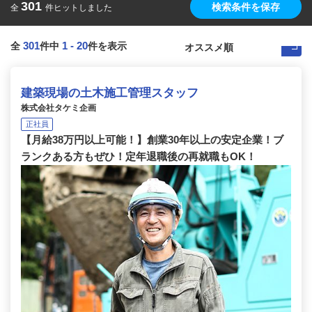
301
検索条件を保存
全
件ヒットしました
301
1
-
20
全
件中
件を表示
建築現場の土木施工管理スタッフ
株式会社タケミ企画
正社員
【月給38万円以上可能！】創業30年以上の安定企業！ブ
ランクある方もぜひ！定年退職後の再就職もOK！