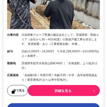
仕事内容
日栄商事グループ専属の建設会社として、茨城県西・県南エ
リア（会社から30～40分程度）の新築戸建工事を担当しま
す。 変更範囲：あり（工事業務全般） 外構…
給与
日給13,000円～18,500円 ※月収,299,000円～414,000円以
上＋各種手…
勤務地
茨城県常総市水海道山田町4663（「水海道駅」より徒歩11
分）
応募資格
「未経験OK！学歴不問！年齢不問！中卒・高卒採用実績あ
り！要普通免許(または準中型免許)」
詳細を見る
後で見る