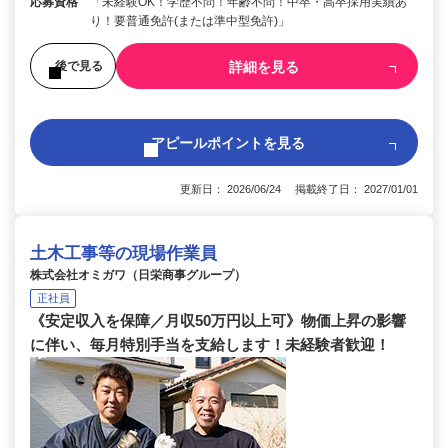
応募資格
「未経験OK！学歴不問！年齢不問！中卒・高卒採用実績あ
り！要普通免許(または準中型免許)」
詳細を見る
後で見る
アピールポイントを見る
更新日： 2026/06/24 掲載終了日： 2027/01/01
土木工事等の現場作業員
株式会社オミガワ（日栄商事グループ）
正社員
《安定収入を保障／月収50万円以上可》物価上昇の影響
に伴い、毎月特別手当を支給します！未経験者歓迎！