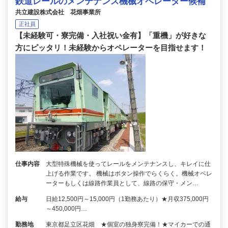
鉄道レールのメンテナンス機械オペレーター候補
共立建設株式会社 花畑事業所
正社員
【未経験可・寮完備・入社祝い金有】「重機」が好きな
方にピッタリ！未経験からオペレーターを目指せます！
仕事内容
大型特殊機械を使ってレールをメンテナンスし、キレイに仕
上げる作業です。 機械はボタン操作でらくらく。機械オペレ
ーターもしくは線路作業員として、線路の保守・メン…
給与
日給12,500円～15,000円（1勤務あたり）★月収375,000円
～450,000円…
勤務地
東京都足立区花畑 ★個室の独身寮完備！★マイカーでの通