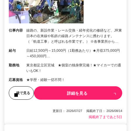
仕事内容
線路の、新設作業・レール交換・経年劣化の修繕など、JR東
日本の在来線や私鉄の線路メンテナンスに携わります。
（「軌道工事」と呼ばれる作業です。） ※各事業所から…
給与
日給12,500円～15,000円（1勤務あたり）★月収375,000円
～450,000円…
勤務地
東京都足立区宮城 ★個室の独身寮完備！★マイカーでの通
いもOK！
応募資格
★学歴・経験一切不問！
詳細を見る
後で見る
更新日： 2026/07/27 掲載終了日： 2026/08/14
掲載終了まであと5日