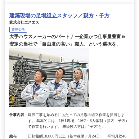
建築現場の足場組立スタッフ／親方・子方
株式会社エスエス
業務委託
大手ハウスメーカーのパートナー企業かつ仕事量豊富＆
安定の当社で「自由度の高い」職人、という選択を。
仕事内容
建設工事を始めるにあたっての足場の組立作業を担当しま
す。 基本的には、1日1現場。1班2～3人体制（親方＋子方）
で作業を行います。 未経験の方は、“子方”と…
給与
日額報酬18,000円以上（基本稼働／月24日） 平均月収40