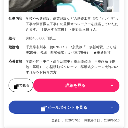
仕事内容
学校や公共施設、商業施設などの基礎工事（杭（くい）打ち
工事や障害撤去工事）の重機オペレーターを担当していただ
きます。 【使用する重機】 ・鋼管圧入機（D…
給与
月給430,000円以上
勤務地
千葉県市川市二俣678-17（JR京葉線「二俣新町駅」より徒
歩20分、各線「西船橋駅」より車で9分） ★車通勤可
応募資格
学歴不問（中卒・高卒活躍中）※玉掛必須 ※車両系（整
地・基礎）、小型移動式クレーン、移動式クレーン免許のい
ずれかをお持ちの方
詳細を見る
後で見る
アピールポイントを見る
更新日： 2026/07/16 掲載終了日： 2026/10/16