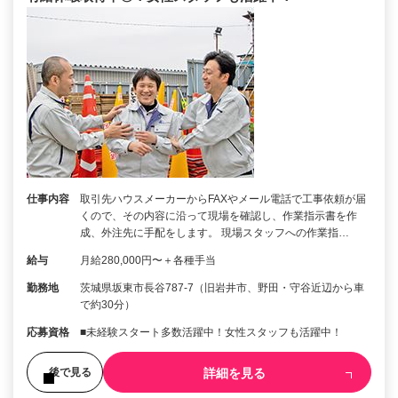
仕事内容
取引先ハウスメーカーからFAXやメール電話で工事依頼が届
くので、その内容に沿って現場を確認し、作業指示書を作
成、外注先に手配をします。 現場スタッフへの作業指…
給与
月給280,000円〜＋各種手当
勤務地
茨城県坂東市長谷787-7（旧岩井市、野田・守谷近辺から車
で約30分）
応募資格
■未経験スタート多数活躍中！女性スタッフも活躍中！
詳細を見る
後で見る