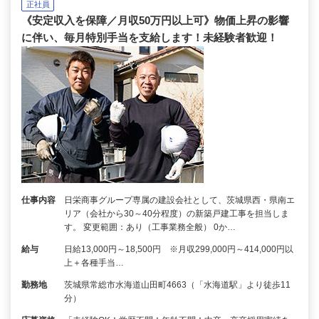
正社員
《安定収入を保障／月収50万円以上可》物価上昇の影響
に伴い、毎月特別手当を支給します！未経験者歓迎！
仕事内容
日栄商事グループ専属の建設会社として、茨城県西・県南エ
リア（会社から30～40分程度）の新築戸建工事を担当しま
す。 変更範囲：あり（工事業務全般） 0か…
給与
日給13,000円～18,500円 ※月収299,000円～414,000円以
上＋各種手当…
勤務地
茨城県常総市水海道山田町4663（「水海道駅」より徒歩11
分）