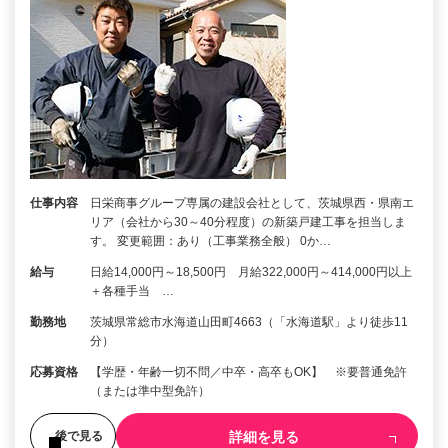
仕事内容
日栄商事グループ専属の建設会社として、茨城県西・県南エ
リア（会社から30～40分程度）の新築戸建工事を担当しま
す。 変更範囲：あり（工事業務全般） 0か…
給与
日給14,000円～18,500円 月給322,000円～414,000円以上
＋各種手当 …
勤務地
茨城県常総市水海道山田町4663（「水海道駅」より徒歩11
分）
応募資格
【学歴・年齢一切不問／中卒・高卒もOK】 ※要普通免許
（または準中型免許）
詳細を見る
後で見る