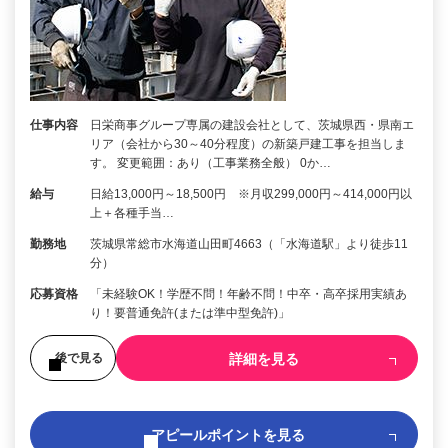
仕事内容
日栄商事グループ専属の建設会社として、茨城県西・県南エ
リア（会社から30～40分程度）の新築戸建工事を担当しま
す。 変更範囲：あり（工事業務全般） 0か…
給与
日給13,000円～18,500円 ※月収299,000円～414,000円以
上＋各種手当…
勤務地
茨城県常総市水海道山田町4663（「水海道駅」より徒歩11
分）
応募資格
「未経験OK！学歴不問！年齢不問！中卒・高卒採用実績あ
り！要普通免許(または準中型免許)」
詳細を見る
後で見る
アピールポイントを見る