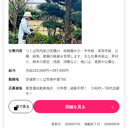
仕事内容
つくば市内及び近隣の、幼稚園や小・中学校、高等学校、公
園、緑地、庭園の植栽を管理します。主な仕事内容は、草刈
り、樹木の剪定・伐採、消毒など。他には、道路や公園な…
給与
月給220,000円〜297,000円
勤務地
茨城県つくば市南中妻750
応募資格
要普通自動車免許 ◎学歴・経験不問！ ◎40代～50代活躍
中！
詳細を見る
後で見る
更新日： 2026/07/15 掲載終了日： 2026/09/18