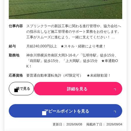
仕事内容
スプリンクラーの新設工事に関わる進行管理や、協力会社へ
の指示出しなど施工管理者のサポート業務をお任せします。
工事がスムーズに進むよう、一緒に支えてください！ …
給与
月給240,000円以上 ★スキル・経験により考慮！
勤務地
神奈川県横浜市南区大岡3-16-8／「弘明寺駅」徒歩15分、
「蒔田駅」徒歩15分、「上大岡駅」徒歩15分 ★車通勤O
K！
応募資格
要普通自動車運転免許（AT限定可） ★未経験歓迎！
詳細を見る
後で見る
アピールポイントを見る
更新日： 2026/06/08 掲載終了日： 2026/09/04