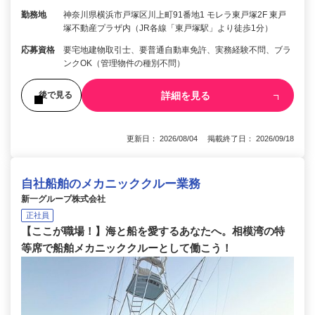
勤務地
神奈川県横浜市戸塚区川上町91番地1 モレラ東戸塚2F 東戸
塚不動産プラザ内（JR各線「東戸塚駅」より徒歩1分）
応募資格
要宅地建物取引士、要普通自動車免許、実務経験不問、ブラ
ンクOK（管理物件の種別不問）
詳細を見る
後で見る
更新日： 2026/08/04 掲載終了日： 2026/09/18
自社船舶のメカニッククルー業務
新一グループ株式会社
正社員
【ここが職場！】海と船を愛するあなたへ。相模湾の特
等席で船舶メカニッククルーとして働こう！