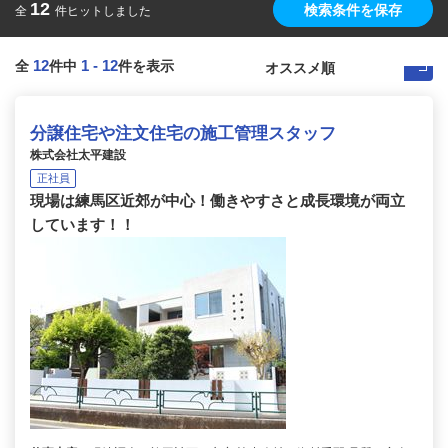
12
検索条件を保存
全
件ヒットしました
12
1
-
12
全
件中
件を表示
分譲住宅や注文住宅の施工管理スタッフ
株式会社太平建設
正社員
現場は練馬区近郊が中心！働きやすさと成長環境が両立
しています！！