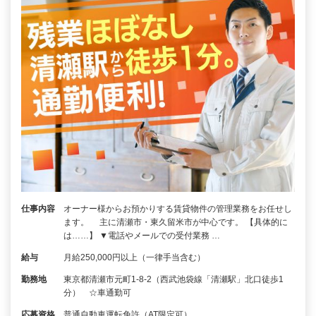
仕事内容
オーナー様からお預かりする賃貸物件の管理業務をお任せし
ます。 主に清瀬市・東久留米市が中心です。 【具体的に
は……】 ▼電話やメールでの受付業務 …
給与
月給250,000円以上（一律手当含む）
勤務地
東京都清瀬市元町1-8-2（西武池袋線「清瀬駅」北口徒歩1
分） ☆車通勤可
応募資格
普通自動車運転免許（AT限定可）