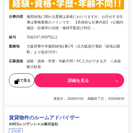
仕事内容
服部緑地に関わる業務は多岐にわたりますが、お任せする仕
事は事務業務がメインです。 【具体的な仕事内容】 ○公園内
施設・設備等の点検・修繕手配及び対応 …
給与
月給247,000円以上
勤務地
大阪府豊中市服部緑地1番1号（北大阪急行電鉄「緑地公園
駅」より徒歩15分）
応募資格
経験・資格・学歴・年齢不問！PC入力ができる方 ☆未経
験大歓迎
詳細を見る
後で見る
更新日： 2026/07/23 掲載終了日： 2026/08/28
賃貸物件のルームアドバイザー
ARESレジデンシャル株式会社
正社員