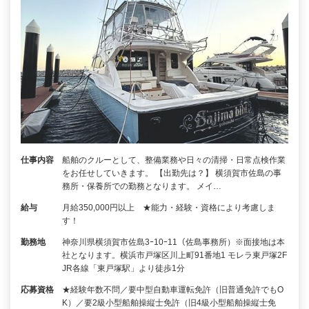
仕事内容
船舶のクルーとして、整備業務や日々の清掃・日常点検作業
をお任せしていきます。 【出勤先は？】 横須賀市佐島の事
務所・保養所での勤務となります。 メイ…
給与
月給350,000円以上 ★能力・経験・資格により考慮しま
す！
勤務地
神奈川県横須賀市佐島3ｰ10ｰ11（佐島事務所）※面接地は本
社となります。横浜市戸塚区川上町91番地1 モレラ東戸塚2F
JR各線「東戸塚駅」より徒歩1分
応募資格
★経験年数不問／要中型自動車運転免許（旧普通免許でもO
K）／要2級小型船舶操縦士免許（旧4級小型船舶操縦士免