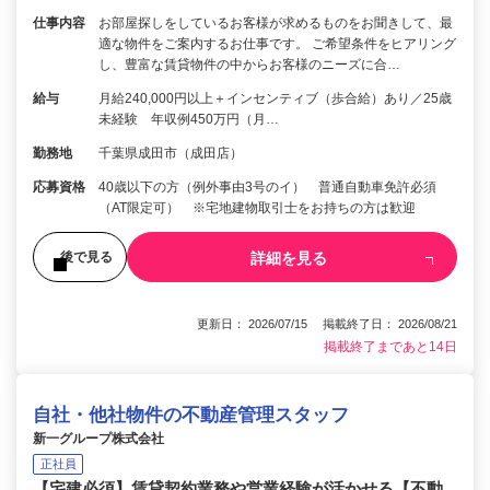
仕事内容
お部屋探しをしているお客様が求めるものをお聞きして、最
適な物件をご案内するお仕事です。 ご希望条件をヒアリング
し、豊富な賃貸物件の中からお客様のニーズに合…
給与
月給240,000円以上＋インセンティブ（歩合給）あり／25歳
未経験 年収例450万円（月…
勤務地
千葉県成田市（成田店）
応募資格
40歳以下の方（例外事由3号のイ） 普通自動車免許必須
（AT限定可） ※宅地建物取引士をお持ちの方は歓迎
詳細を見る
後で見る
更新日： 2026/07/15 掲載終了日： 2026/08/21
掲載終了まであと14日
自社・他社物件の不動産管理スタッフ
新一グループ株式会社
正社員
【宅建必須】賃貸契約業務や営業経験が活かせる【不動