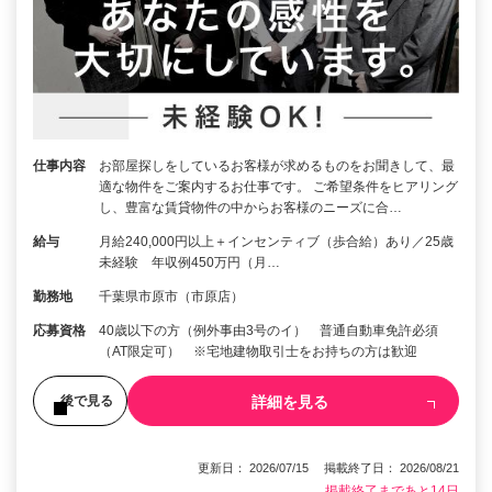
仕事内容
お部屋探しをしているお客様が求めるものをお聞きして、最
適な物件をご案内するお仕事です。 ご希望条件をヒアリング
し、豊富な賃貸物件の中からお客様のニーズに合…
給与
月給240,000円以上＋インセンティブ（歩合給）あり／25歳
未経験 年収例450万円（月…
勤務地
千葉県市原市（市原店）
応募資格
40歳以下の方（例外事由3号のイ） 普通自動車免許必須
（AT限定可） ※宅地建物取引士をお持ちの方は歓迎
詳細を見る
後で見る
更新日： 2026/07/15 掲載終了日： 2026/08/21
掲載終了まであと14日