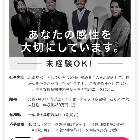
仕事内容
お部屋探しをしているお客様が求めるものをお聞きして、最
適な物件をご案内するお仕事です。 ご希望条件をヒアリング
し、豊富な賃貸物件の中からお客様のニーズに合…
給与
月給240,000円以上＋インセンティブ（歩合給）あり／25歳
未経験 年収例450万円（月…
勤務地
千葉県千葉市若葉区（都賀店）
応募資格
40歳以下の方（例外事由3号のイ） 普通自動車免許必須
（AT限定可） ※宅地建物取引士をお持ちの方は歓迎