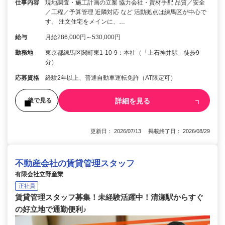
仕事内容
現地調査・施工計画の立案 協力会社・資材手配 品質／安全
／工程／予算管理 近隣対応 など 活動拠点は練馬区が中心で
す。 注文住宅をメインに、…
給与
月給286,000円～530,000円
勤務地
東京都練馬区関町東1-10-9：本社（「上石神井駅」徒歩9
分）
応募資格
経験2年以上、普通自動車運転免許（AT限定可）
詳細を見る
後で見る
更新日： 2026/07/13 掲載終了日： 2026/08/29
不動産会社の賃貸管理スタッフ
有限会社立野産業
正社員
賃貸管理スタッフ募集！未経験活躍中！清瀬駅からすぐ
の好立地で通勤便利♪