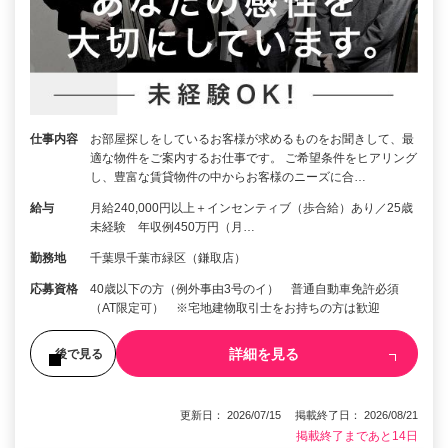
仕事内容
お部屋探しをしているお客様が求めるものをお聞きして、最
適な物件をご案内するお仕事です。 ご希望条件をヒアリング
し、豊富な賃貸物件の中からお客様のニーズに合…
給与
月給240,000円以上＋インセンティブ（歩合給）あり／25歳
未経験 年収例450万円（月…
勤務地
千葉県千葉市緑区（鎌取店）
応募資格
40歳以下の方（例外事由3号のイ） 普通自動車免許必須
（AT限定可） ※宅地建物取引士をお持ちの方は歓迎
詳細を見る
後で見る
更新日： 2026/07/15 掲載終了日： 2026/08/21
掲載終了まであと14日