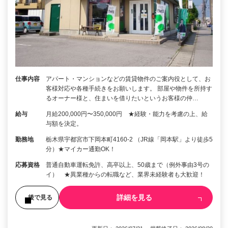
仕事内容
アパート・マンションなどの賃貸物件のご案内役として、お
客様対応や各種手続きをお願いします。 部屋や物件を所持す
るオーナー様と、住まいを借りたいというお客様の仲…
給与
月給200,000円〜350,000円 ★経験・能力を考慮の上、給
与額を決定。
勤務地
栃木県宇都宮市下岡本町4160-2 （JR線「岡本駅」より徒歩5
分）★マイカー通勤OK！
応募資格
普通自動車運転免許、高卒以上、50歳まで（例外事由3号の
イ） ★異業種からの転職など、業界未経験者も大歓迎！
詳細を見る
後で見る