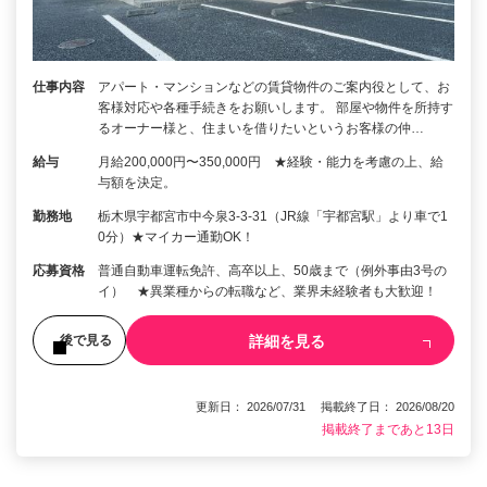
仕事内容
アパート・マンションなどの賃貸物件のご案内役として、お
客様対応や各種手続きをお願いします。 部屋や物件を所持す
るオーナー様と、住まいを借りたいというお客様の仲…
給与
月給200,000円〜350,000円 ★経験・能力を考慮の上、給
与額を決定。
勤務地
栃木県宇都宮市中今泉3-3-31（JR線「宇都宮駅」より車で1
0分）★マイカー通勤OK！
応募資格
普通自動車運転免許、高卒以上、50歳まで（例外事由3号の
イ） ★異業種からの転職など、業界未経験者も大歓迎！
詳細を見る
後で見る
更新日： 2026/07/31 掲載終了日： 2026/08/20
掲載終了まであと13日