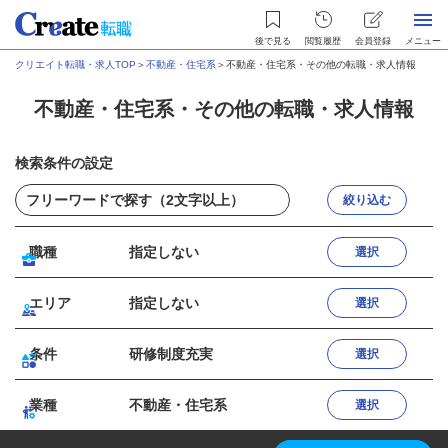
後で見る
閲覧履歴
会員登録
メニュー
クリエイト転職・求人TOP
＞
不動産・住宅系
＞
不動産・住宅系・その他の転職・求人情報
不動産・住宅系・その他の転職・求人情報
検索条件の設定
絞り込む
職種
指定しない
選択
エリア
指定しない
選択
条件
研修制度充実
選択
業種
不動産・住宅系
選択