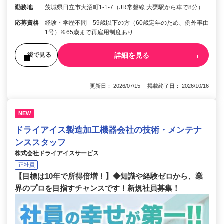
勤務地
茨城県日立市大沼町1-1-7（JR常磐線 大甕駅から車で8分）
応募資格
経験・学歴不問 59歳以下の方（60歳定年のため、例外事由
1号）※65歳まで再雇用制度あり
詳細を見る
後で見る
更新日： 2026/07/15 掲載終了日： 2026/10/16
NEW
ドライアイス製造加工機器会社の技術・メンテナ
ンススタッフ
株式会社ドライアイスサービス
正社員
【目標は10年で所得倍増！】◆知識や経験ゼロから、業
界のプロを目指すチャンスです！新規社員募集！