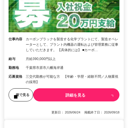
仕事内容
カーボンブラックを製造する化学プラントにて、製造オペレ
ーターとして、プラント内機器の運転および管理業務に従事
していただきます。 【具体的には】 ■カーボ…
給与
月給390,000円以上
勤務地
千葉県市原市八幡海岸通
応募資格
三交代勤務が可能な方 【年齢・学歴・経験不問／人物重視
の採用】
詳細を見る
後で見る
更新日： 2026/06/24 掲載終了日： 2026/09/18