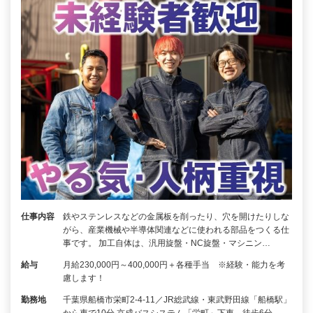
仕事内容
鉄やステンレスなどの金属板を削ったり、穴を開けたりしな
がら、産業機械や半導体関連などに使われる部品をつくる仕
事です。 加工自体は、汎用旋盤・NC旋盤・マシニン…
給与
月給230,000円～400,000円＋各種手当 ※経験・能力を考
慮します！
勤務地
千葉県船橋市栄町2-4-11／JR総武線・東武野田線「船橋駅」
から車で10分 京成バスシステム「栄町」下車、徒歩6分