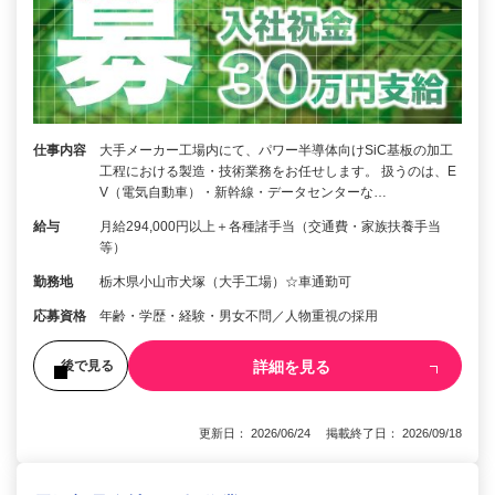
仕事内容
大手メーカー工場内にて、パワー半導体向けSiC基板の加工
工程における製造・技術業務をお任せします。 扱うのは、E
V（電気自動車）・新幹線・データセンターな…
給与
月給294,000円以上＋各種諸手当（交通費・家族扶養手当
等）
勤務地
栃木県小山市犬塚（大手工場）☆車通勤可
応募資格
年齢・学歴・経験・男⼥不問／⼈物重視の採⽤
詳細を見る
後で見る
更新日： 2026/06/24 掲載終了日： 2026/09/18