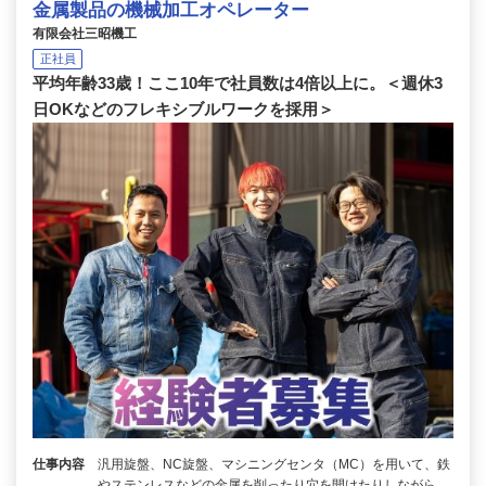
金属製品の機械加工オペレーター
有限会社三昭機工
正社員
平均年齢33歳！ここ10年で社員数は4倍以上に。＜週休3
日OKなどのフレキシブルワークを採用＞
仕事内容
汎用旋盤、NC旋盤、マシニングセンタ（MC）を用いて、鉄
やステンレスなどの金属を削ったり穴を開けたりしながら、