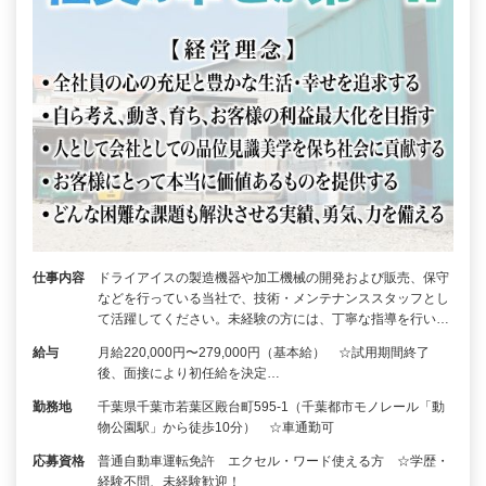
仕事内容
ドライアイスの製造機器や加工機械の開発および販売、保守
などを行っている当社で、技術・メンテナンススタッフとし
て活躍してください。未経験の方には、丁寧な指導を行い…
給与
月給220,000円〜279,000円（基本給） ☆試用期間終了
後、面接により初任給を決定…
勤務地
千葉県千葉市若葉区殿台町595-1（千葉都市モノレール「動
物公園駅」から徒歩10分） ☆車通勤可
応募資格
普通自動車運転免許 エクセル・ワード使える方 ☆学歴・
経験不問、未経験歓迎！