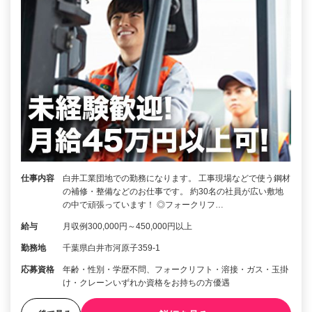
仕事内容
白井工業団地での勤務になります。 工事現場などで使う鋼材
の補修・整備などのお仕事です。 約30名の社員が広い敷地
の中で頑張っています！ ◎フォークリフ…
給与
月収例300,000円～450,000円以上
勤務地
千葉県白井市河原子359-1
応募資格
年齢・性別・学歴不問、フォークリフト・溶接・ガス・玉掛
け・クレーンいずれか資格をお持ちの方優遇