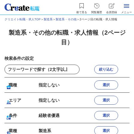
後で見る
閲覧履歴
会員登録
メニュー
クリエイト転職・求人TOP
＞
製造系
＞
製造系・その他
＞
2ページ目の転職・求人情報
製造系・その他の転職・求人情報（2ページ
目）
検索条件の設定
絞り込む
職種
指定しない
選択
エリア
指定しない
選択
条件
経験者優遇
選択
業種
製造系
選択