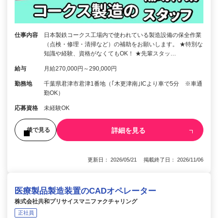
仕事内容
日本製鉄コークス工場内で使われている製造設備の保全作業
（点検・修理・清掃など）の補助をお願いします。 ★特別な
知識や経験、資格がなくてもOK！ ★先輩スタッ…
給与
月給270,000円～290,000円
勤務地
千葉県君津市君津1番地（｢木更津南｣ICより車で5分 ※車通
勤OK）
応募資格
未経験OK
詳細を見る
後で見る
更新日： 2026/05/21 掲載終了日： 2026/11/06
医療製品製造装置のCADオペレーター
株式会社共和プリサイスマニファクチャリング
正社員