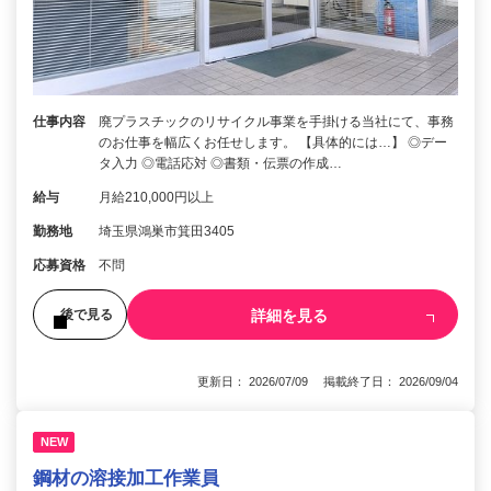
仕事内容
廃プラスチックのリサイクル事業を手掛ける当社にて、事務
のお仕事を幅広くお任せします。 【具体的には…】 ◎デー
タ入力 ◎電話応対 ◎書類・伝票の作成…
給与
月給210,000円以上
勤務地
埼玉県鴻巣市箕田3405
応募資格
不問
詳細を見る
後で見る
更新日： 2026/07/09 掲載終了日： 2026/09/04
NEW
鋼材の溶接加工作業員