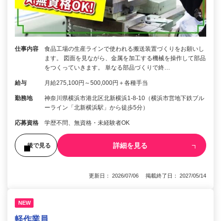
仕事内容
食品工場の生産ラインで使われる搬送装置づくりをお願いし
ます。 図面を見ながら、金属を加工する機械を操作して部品
をつくっていきます。 単なる部品づくりで終…
給与
月給275,100円～500,000円＋各種手当
勤務地
神奈川県横浜市港北区北新横浜1-8-10（横浜市営地下鉄ブル
ーライン「北新横浜駅」から徒歩5分）
応募資格
学歴不問、無資格・未経験者OK
詳細を見る
後で見る
更新日： 2026/07/06 掲載終了日： 2027/05/14
NEW
軽作業員