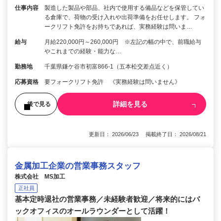
仕事内容
製造した製品や部品、社内で使用する備品などを保管してい
る倉庫で、荷物の受け入れや出荷準備をお任せします。 フォ
ークリフト免許をお持ちであれば、実務経験は問いま…
給与
月給220,000円～260,000円 ※左記の幅の中で、前職給与
やこれまでの経験・能力な…
勤務地
千葉県鎌ケ谷市初富866-1（五本松交差点近く）
応募資格
要フォークリフト免許 《実務経験は問いません》
詳細を見る
後で見る
更新日： 2026/06/23 掲載終了日： 2026/08/21
金属加工企業の営業事務スタッフ
株式会社 MS加工
正社員
基本定時退社の営業事務／未経験者歓迎／将来的にはバ
ックオフィスのオールラウンダーとして活躍！