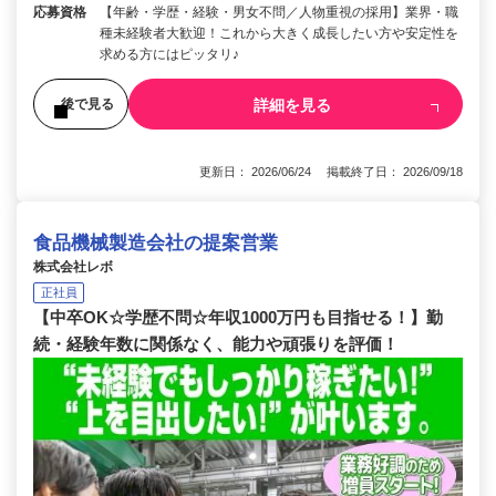
応募資格
【年齢・学歴・経験・男女不問／人物重視の採用】業界・職
種未経験者大歓迎！これから大きく成長したい方や安定性を
求める方にはピッタリ♪
詳細を見る
後で見る
更新日： 2026/06/24 掲載終了日： 2026/09/18
食品機械製造会社の提案営業
株式会社レボ
正社員
【中卒OK☆学歴不問☆年収1000万円も目指せる！】勤
続・経験年数に関係なく、能力や頑張りを評価！