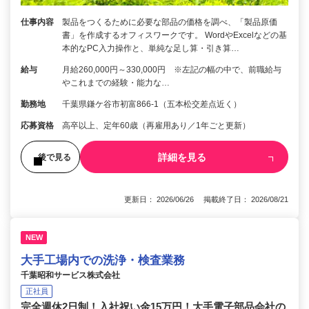
仕事内容
製品をつくるために必要な部品の価格を調べ、「製品原価
書」を作成するオフィスワークです。 WordやExcelなどの基
本的なPC入力操作と、単純な足し算・引き算…
給与
月給260,000円～330,000円 ※左記の幅の中で、前職給与
やこれまでの経験・能力な…
勤務地
千葉県鎌ケ谷市初富866-1（五本松交差点近く）
応募資格
高卒以上、定年60歳（再雇用あり／1年ごと更新）
詳細を見る
後で見る
更新日： 2026/06/26 掲載終了日： 2026/08/21
NEW
大手工場内での洗浄・検査業務
千葉昭和サービス株式会社
正社員
完全週休2日制！入社祝い金15万円！大手電子部品会社の