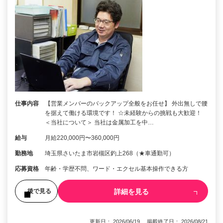
仕事内容
【営業メンバーのバックアップ全般をお任せ】 外出無しで腰
を据えて働ける環境です！ ☆未経験からの挑戦も大歓迎！
＜当社について＞ 当社は金属加工を中…
給与
月給220,000円〜360,000円
勤務地
埼玉県さいたま市岩槻区釣上268（★車通勤可）
応募資格
年齢・学歴不問、ワード・エクセル基本操作できる方
詳細を見る
後で見る
更新日： 2026/06/19 掲載終了日： 2026/08/21