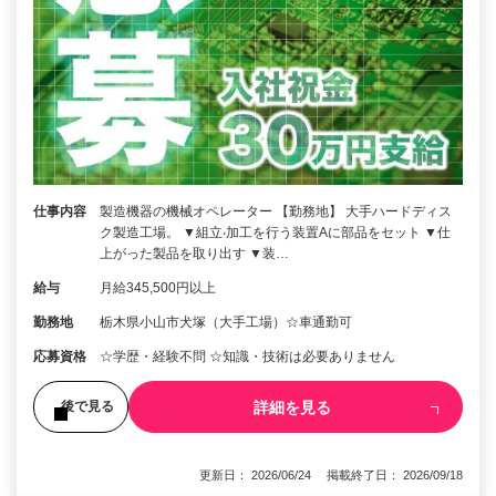
仕事内容
製造機器の機械オペレーター 【勤務地】 大手ハードディス
ク製造工場。 ▼組立‧加工を行う装置Aに部品をセット ▼仕
上がった製品を取り出す ▼装…
給与
月給345,500円以上
勤務地
栃木県小山市犬塚（大手工場）☆車通勤可
応募資格
☆学歴・経験不問 ☆知識・技術は必要ありません
詳細を見る
後で見る
更新日： 2026/06/24 掲載終了日： 2026/09/18