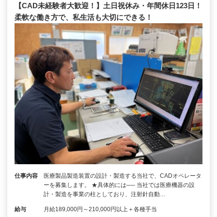
【CAD未経験者大歓迎！】土日祝休み・年間休日123日！
柔軟な働き方で、私生活も大切にできる！
仕事内容
医療製品製造装置の設計・製造する当社で、CADオペレータ
ーを募集します。 ★具体的には── 当社では医療機器の設
計・製造を事業の柱としており、注射針自動…
給与
月給189,000円～210,000円以上＋各種手当