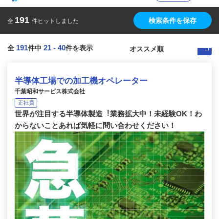
191
検索条件を保存
全
件ヒットしました
191
21
-
40
全
件中
件を表示
半導体工場での加工機オペレーター
千葉昭和サービス株式会社
正社員
世界が注⽬する半導体製造︕業務拡⼤中！未経験OK！わ
からないことあれば気軽に問い合わせください！