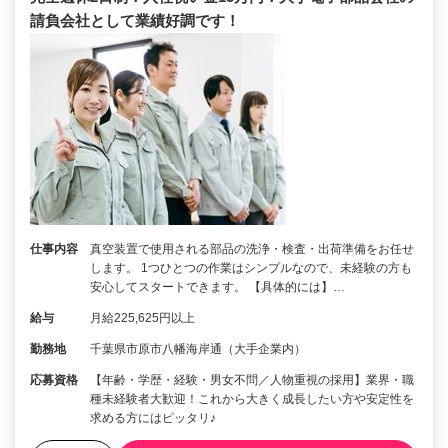
請負会社として業績好調です！
仕事内容
真空装置で使用される部品の洗浄・検査・出荷準備をお任せ
します。 1つひとつの作業はシンプルなので、未経験の方も
安心してスタートできます。 【具体的には】…
給与
月給225,625円以上
勤務地
千葉県市原市八幡海岸通（大手企業内）
応募資格
【年齢・学歴・経験・男女不問／人物重視の採用】業界・職
種未経験者大歓迎！これから大きく成長したい方や安定性を
求める方にはピッタリ♪