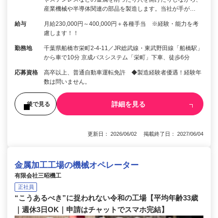
産業機械や半導体関連の部品を製造します。当社が手が…
給与
月給230,000円～400,000円＋各種手当 ※経験・能力を考
慮します！！
勤務地
千葉県船橋市栄町2-4-11／JR総武線・東武野田線「船橋駅」
から車で10分 京成バスシステム「栄町」下車、徒歩6分
応募資格
高卒以上、普通自動車運転免許 ◆製造経験者優遇！経験年
数は問いません。
詳細を見る
後で見る
更新日： 2026/06/02 掲載終了日： 2027/06/04
金属加工工場の機械オペレーター
有限会社三昭機工
正社員
“こうあるべき”に捉われない令和の工場【平均年齢33歳
｜週休3日OK｜申請はチャットでスマホ完結】