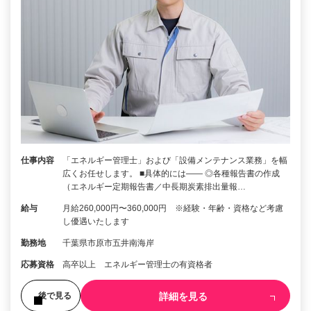
仕事内容
「エネルギー管理士」および「設備メンテナンス業務」を幅
広くお任せします。 ■具体的には―― ◎各種報告書の作成
（エネルギー定期報告書／中長期炭素排出量報…
給与
月給260,000円〜360,000円 ※経験・年齢・資格など考慮
し優遇いたします
勤務地
千葉県市原市五井南海岸
応募資格
高卒以上 エネルギー管理士の有資格者
詳細を見る
後で見る