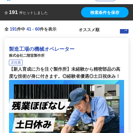
191
検索条件を保存
全
件ヒットしました
191
41
-
60
全
件中
件を表示
製造工場の機械オペレーター
株式会社二階堂製作所
正社員
【新人育成に力を注ぐ製作所】未経験から精密部品の高
度な技術が身に付きます。◎経験者優遇◎土日祝休み！