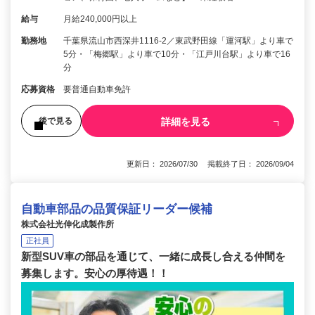
給与
月給240,000円以上
勤務地
千葉県流山市西深井1116-2／東武野田線「運河駅」より車で
5分・「梅郷駅」より車で10分・「江戸川台駅」より車で16
分
応募資格
要普通自動車免許
詳細を見る
後で見る
更新日： 2026/07/30 掲載終了日： 2026/09/04
自動車部品の品質保証リーダー候補
株式会社光伸化成製作所
正社員
新型SUV車の部品を通じて、一緒に成長し合える仲間を
募集します。安心の厚待遇！！