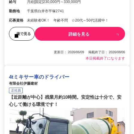
給与
月給[固定]230,000円～330,000円
勤務地
千葉県白井市平塚2741
応募資格
未経験者OK！ 年齢不問 ☆20代～50代活躍中！
詳細を見る
後で見る
更新日： 2026/06/09 掲載終了日： 2026/08/06
本日掲載終了になります
4tミキサー車のドライバー
有限会社伊藤建材
正社員
【近距離が中心】残業月約10時間。安定性は十分で、安
心して働ける環境です！