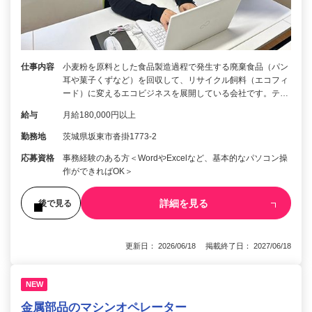
仕事内容
小麦粉を原料とした食品製造過程で発生する廃棄食品（パン
耳や菓子くずなど）を回収して、リサイクル飼料（エコフィ
ード）に変えるエコビジネスを展開している会社です。テ…
給与
月給180,000円以上
勤務地
茨城県坂東市沓掛1773-2
応募資格
事務経験のある方＜WordやExcelなど、基本的なパソコン操
作ができればOK＞
詳細を見る
後で見る
更新日： 2026/06/18 掲載終了日： 2027/06/18
NEW
金属部品のマシンオペレーター