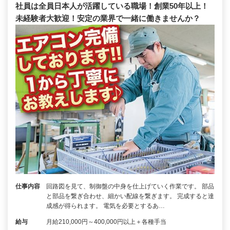
社員は全員日本人が活躍している職場！創業50年以上！
未経験者大歓迎！安定の業界で一緒に働きませんか？
仕事内容
回路図を見て、制御盤の中身を仕上げていく作業です。 部品
と部品を繋ぎ合わせ、細かい配線を繋ぎます。 完成すると達
成感が得られます。 電気を必要とするあ…
給与
月給210,000円～400,000円以上＋各種手当