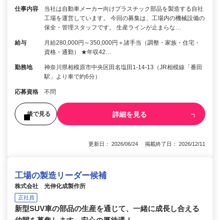
仕事内容
当社は自動車メーカー向けプラスチック部品を製造する自社
工場を運営しています。 今回の募集は、工場内の機械設備の
保全・管理スタッフです。 生産ラインが止まらな…
給与
月給280,000円～350,000円＋諸手当（調整・家族・住宅・
資格・通勤） ★年収42…
勤務地
神奈川県相模原市中央区田名塩田1-14-13（JR相模線「番田
駅」より車で約6分）
応募資格
不問
詳細を見る
後で見る
更新日： 2026/06/24 掲載終了日： 2026/12/11
工場の製造リーダー候補
株式会社 光伸化成製作所
正社員
新型SUV車の部品の生産を通じて、一緒に成長し合える