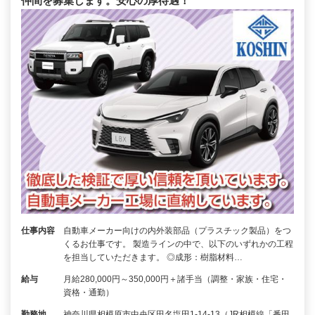
仲間を募集します。安心の厚待遇！
仕事内容
自動車メーカー向けの内外装部品（プラスチック製品）をつ
くるお仕事です。 製造ラインの中で、以下のいずれかの工程
を担当していただきます。 ◎成形：樹脂材料…
給与
月給280,000円～350,000円＋諸手当（調整・家族・住宅・
資格・通勤）
勤務地
神奈川県相模原市中央区田名塩田1-14-13（JR相模線「番田