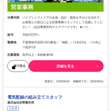
仕事内容
パイプシャフトドアの企画・設計・製造を手がける当社で、
お客様との窓口になる営業事務スタッフとして活躍してくだ
さい！（ほぼ事務所内デスクワークです） ★パイ…
給与
月給24万円～
勤務地
千葉県柏市高田1201番地／「柏駅」バス約15分、バス停よ
り徒歩1分
応募資格
高卒以上・未経験者OK
詳細を見る
後で見る
更新日： 2026/06/16 掲載終了日： 2026/09/11
電気配線の組み立てスタッフ
株式会社杉野製作所
正社員