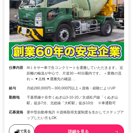
仕事内容
4tミキサー車で生コンクリートを運搬していただきます。 近
距離の輸送が中心で、片道30～40分圏内です。 ＜業務の流
れ＞ ▼点検 ▼運搬先の確認 …
給与
月給280,000円～300,000円以上＋資格・経験によりUP
勤務地
千葉県鎌ケ谷市くぬぎ山3-10-20／京成松戸線「くぬぎ山
駅」徒歩7分、北総線「大町駅」徒歩10分 ※車通勤可
応募資格
要中型自動車免許 ※資格取得支援制度を生かしてステップア
ップしたい方もOK
詳細を見る
後で見る