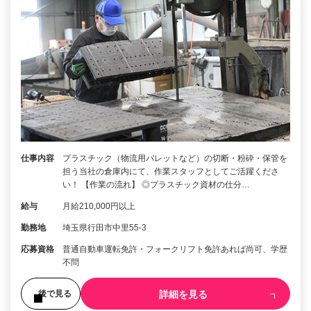
仕事内容
プラスチック（物流用パレットなど）の切断・粉砕・保管を
担う当社の倉庫内にて、作業スタッフとしてご活躍くださ
い！ 【作業の流れ】 ◎プラスチック資材の仕分…
給与
月給210,000円以上
勤務地
埼玉県行田市中里55-3
応募資格
普通自動車運転免許・フォークリフト免許あれば尚可、学歴
不問
詳細を見る
後で見る