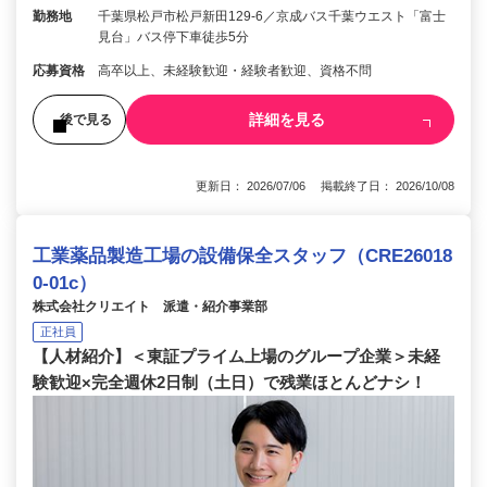
勤務地
千葉県松戸市松戸新田129-6／京成バス千葉ウエスト「富士
見台」バス停下車徒歩5分
応募資格
高卒以上、未経験歓迎・経験者歓迎、資格不問
詳細を見る
後で見る
更新日： 2026/07/06 掲載終了日： 2026/10/08
工業薬品製造工場の設備保全スタッフ（CRE26018
0-01c）
株式会社クリエイト 派遣・紹介事業部
正社員
【人材紹介】＜東証プライム上場のグループ企業＞未経
験歓迎×完全週休2日制（土日）で残業ほとんどナシ！