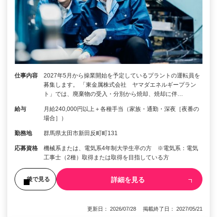
仕事内容
2027年5月から操業開始を予定しているプラントの運転員を
募集します。 「東金属株式会社 ヤマダエネルギープラン
ト」では、廃棄物の受入・分別から焼却、焼却に伴…
給与
月給240,000円以上＋各種手当（家族・通勤・深夜［夜番の
場合］）
勤務地
群馬県太田市新田反町町131
応募資格
機械系または、電気系4年制大学生卒の方 ※電気系：電気
工事士（2種）取得または取得を目指している方
詳細を見る
後で見る
更新日： 2026/07/28 掲載終了日： 2027/05/21