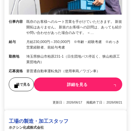
仕事内容
既存のお客様へのルート営業を手がけていただきます。 新規
開拓はありません。 新規のお客様への訪問は、あっても紹介
や問い合わせがあった場合のみです。 ＜…
給与
月給230,000円～350,000円 ※年齢・経験考慮 ※めっき
営業経験者、前給与考慮
勤務地
埼玉県狭山市柏原231-1（日生団地バス停近く、狭山柏原工
業団地内）
応募資格
要普通自動車運転免許（使用車両／ワゴン車）
詳細を見る
後で見る
更新日： 2026/06/17 掲載終了日： 2026/08/21
工場の製造・加工スタッフ
ホクシン化成株式会社