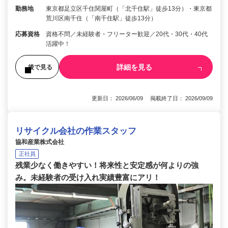
勤務地
東京都足立区千住関屋町（「北千住駅」徒歩13分）・東京都
荒川区南千住（「南千住駅」徒歩13分）
応募資格
資格不問／未経験者・フリーター歓迎／20代・30代・40代
活躍中！
詳細を見る
後で見る
更新日： 2026/06/09 掲載終了日： 2026/09/09
リサイクル会社の作業スタッフ
協和産業株式会社
正社員
残業少なく働きやすい！将来性と安定感が何よりの強
み。未経験者の受け入れ実績豊富にアリ！