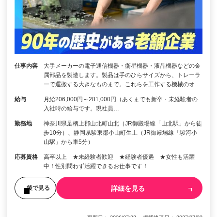
仕事内容
大手メーカーの電子通信機器・衛星機器・液晶機器などの金
属部品を製造します。製品は手のひらサイズから、トレーラ
ーで運搬する大きなものまで。これらを工作する機械のオ…
給与
月給206,000円～281,000円（あくまでも新卒・未経験者の
入社時の給与です。現社員…
勤務地
神奈川県足柄上郡山北町山北（JR御殿場線「山北駅」から徒
歩10分）、静岡県駿東郡小山町生土（JR御殿場線「駿河小
山駅」から車5分）
応募資格
高卒以上 ★未経験者歓迎 ★経験者優遇 ★女性も活躍
中！性別問わず活躍できるお仕事です！
詳細を見る
後で見る