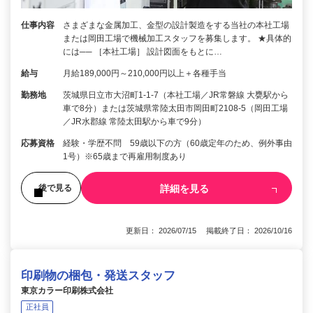
仕事内容
さまざまな金属加工、金型の設計製造をする当社の本社工場
または岡田工場で機械加工スタッフを募集します。 ★具体的
には── ［本社工場］ 設計図面をもとに…
給与
月給189,000円～210,000円以上＋各種手当
勤務地
茨城県日立市大沼町1-1-7（本社工場／JR常磐線 大甕駅から
車で8分）または茨城県常陸太田市岡田町2108-5（岡田工場
／JR水郡線 常陸太田駅から車で9分）
応募資格
経験・学歴不問 59歳以下の方（60歳定年のため、例外事由
1号）※65歳まで再雇用制度あり
詳細を見る
後で見る
更新日： 2026/07/15 掲載終了日： 2026/10/16
印刷物の梱包・発送スタッフ
東京カラー印刷株式会社
正社員