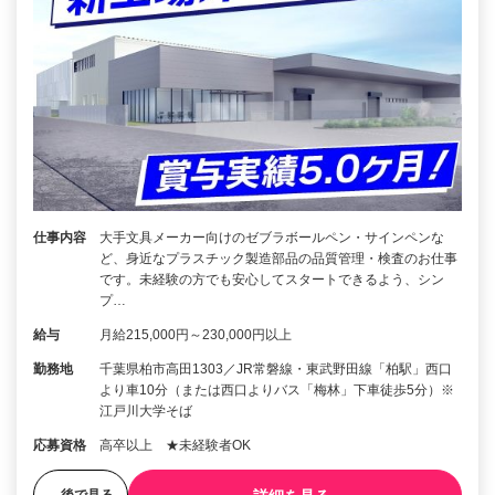
仕事内容
大手文具メーカー向けのゼブラボールペン・サインペンな
ど、身近なプラスチック製造部品の品質管理・検査のお仕事
です。未経験の方でも安心してスタートできるよう、シン
プ…
給与
月給215,000円～230,000円以上
勤務地
千葉県柏市高田1303／JR常磐線・東武野田線「柏駅」西口
より車10分（または西口よりバス「梅林」下車徒歩5分）※
江戸川大学そば
応募資格
高卒以上 ★未経験者OK