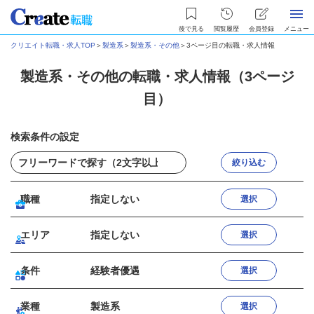
後で見る
閲覧履歴
会員登録
メニュー
クリエイト転職・求人TOP
＞
製造系
＞
製造系・その他
＞
3ページ目の転職・求人情報
製造系・その他の転職・求人情報（3ページ
目）
検索条件の設定
絞り込む
職種
指定しない
選択
エリア
指定しない
選択
条件
経験者優遇
選択
業種
製造系
選択