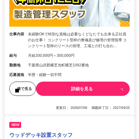
仕事内容
未経験OKで特別な資格は必要なくどなたでも出来る正社員
のお仕事！ コンクリート型枠の整備及び修理の管理指導 コ
ンクリート型枠のリースの管理、工場との打ち合わ…
給与
月給200,000円～300,000円
勤務地
千葉県山武郡横芝光町横芝1092番地
応募資格
学歴・経験一切不問
詳細を見る
後で見る
更新日： 2026/07/06 掲載終了日： 2027/04/25
NEW
ウッドデッキ設置スタッフ