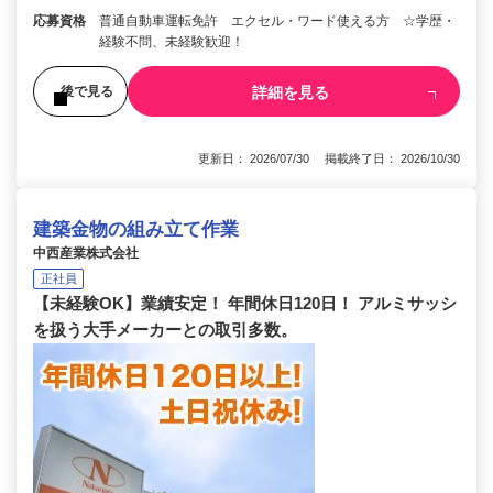
応募資格
普通自動車運転免許 エクセル・ワード使える方 ☆学歴・
経験不問、未経験歓迎！
詳細を見る
後で見る
更新日： 2026/07/30 掲載終了日： 2026/10/30
建築金物の組み立て作業
中西産業株式会社
正社員
【未経験OK】業績安定！ 年間休日120日！ アルミサッシ
を扱う大手メーカーとの取引多数。