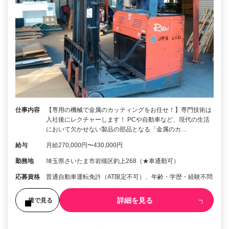
仕事内容
【専用の機械で金属のカッティングをお任せ！】専門技術は
入社後にレクチャーします！ PCや自動車など、現代の生活
において欠かせない製品の部品となる「金属のカ…
給与
月給270,000円〜430,000円
勤務地
埼玉県さいたま市岩槻区釣上268（★車通勤可）
応募資格
普通自動車運転免許（AT限定不可）、年齢・学歴・経験不問
詳細を見る
後で見る