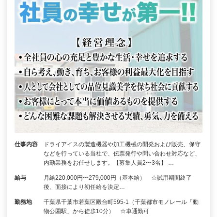
仕事内容
ドライアイスの製造機器や加工機械の開発および販売、保守
などを行っている当社で、伝票発行や問い合わせ対応など、
内勤業務をお任せします。【募集人員2〜3名】 …
給与
月給220,000円〜279,000円（基本給） ☆試用期間終了
後、面接により初任給を決定…
勤務地
千葉県千葉市若葉区殿台町595-1（千葉都市モノレール「動
物公園駅」から徒歩10分） ☆車通勤可