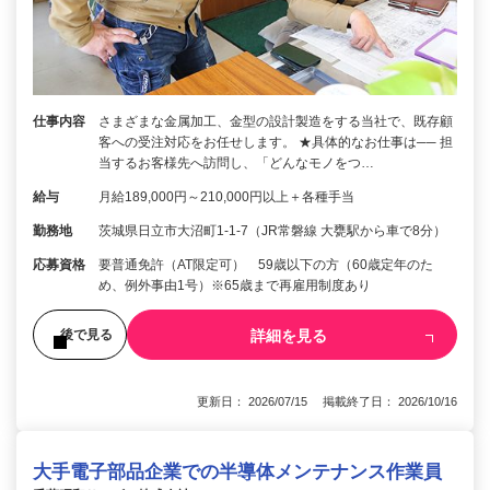
仕事内容
さまざまな金属加工、金型の設計製造をする当社で、既存顧
客への受注対応をお任せします。 ★具体的なお仕事は── 担
当するお客様先へ訪問し、「どんなモノをつ…
給与
月給189,000円～210,000円以上＋各種手当
勤務地
茨城県日立市大沼町1-1-7（JR常磐線 大甕駅から車で8分）
応募資格
要普通免許（AT限定可） 59歳以下の方（60歳定年のた
め、例外事由1号）※65歳まで再雇用制度あり
詳細を見る
後で見る
更新日： 2026/07/15 掲載終了日： 2026/10/16
大手電子部品企業での半導体メンテナンス作業員