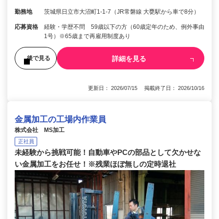
勤務地
茨城県日立市大沼町1-1-7（JR常磐線 大甕駅から車で8分）
応募資格
経験・学歴不問 59歳以下の方（60歳定年のため、例外事由
1号）※65歳まで再雇用制度あり
詳細を見る
後で見る
更新日： 2026/07/15 掲載終了日： 2026/10/16
金属加工の工場内作業員
株式会社 MS加工
正社員
未経験から挑戦可能！自動車やPCの部品として欠かせな
い金属加工をお任せ！※残業ほぼ無しの定時退社