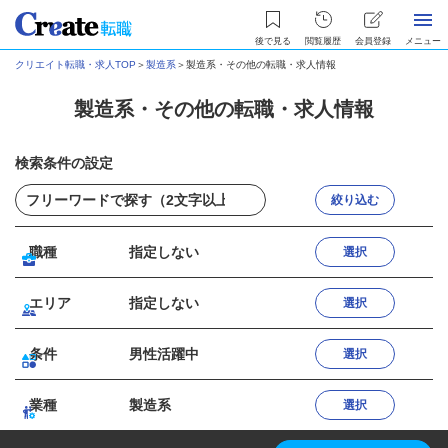
後で見る
閲覧履歴
会員登録
メニュー
クリエイト転職・求人TOP
＞
製造系
＞
製造系・その他の転職・求人情報
製造系・その他の転職・求人情報
検索条件の設定
絞り込む
職種
指定しない
選択
エリア
指定しない
選択
条件
男性活躍中
選択
業種
製造系
選択