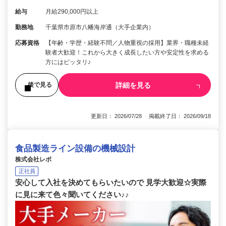
給与
月給290,000円以上
勤務地
千葉県市原市八幡海岸通（大手企業内）
応募資格
【年齢・学歴・経験不問／人物重視の採用】業界・職種未経
験者大歓迎！これから大きく成長したい方や安定性を求める
方にはピッタリ♪
詳細を見る
後で見る
更新日： 2026/07/28 掲載終了日： 2026/09/18
食品製造ライン設備の機械設計
株式会社レボ
正社員
安心して入社を決めてもらいたいので 見学大歓迎☆実際
に見に来て色々聞いてください♪♪