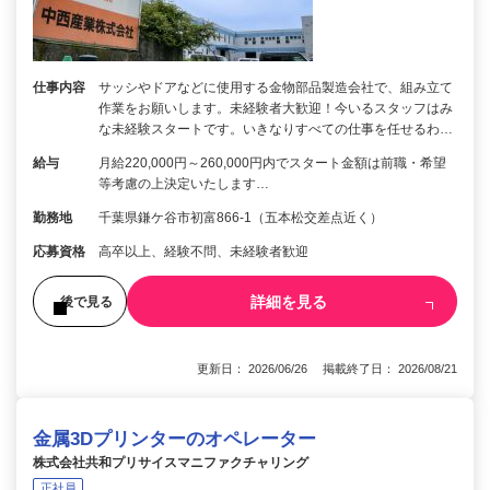
仕事内容
サッシやドアなどに使用する金物部品製造会社で、組み立て
作業をお願いします。未経験者大歓迎！今いるスタッフはみ
な未経験スタートです。いきなりすべての仕事を任せるわ…
給与
月給220,000円～260,000円内でスタート金額は前職・希望
等考慮の上決定いたします…
勤務地
千葉県鎌ケ谷市初富866-1（五本松交差点近く）
応募資格
高卒以上、経験不問、未経験者歓迎
詳細を見る
後で見る
更新日： 2026/06/26 掲載終了日： 2026/08/21
金属3Dプリンターのオペレーター
株式会社共和プリサイスマニファクチャリング
正社員