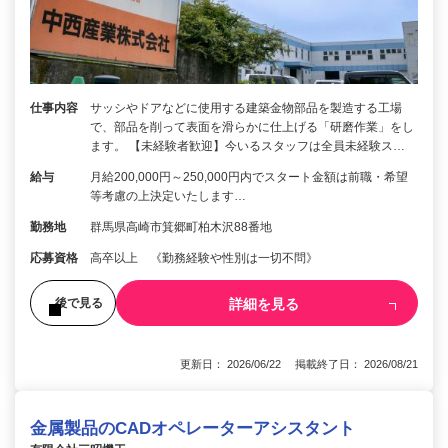
仕事内容
サッシやドアなどに使用する建築金物部品を製造する工場
で、部品を削って表面を滑らかに仕上げる「研磨作業」をし
ます。 【未経験者歓迎】今いるスタッフは全員未経験ス…
給与
月給200,000円～250,000円内でスタート金額は前職・希望
等考慮の上決定いたします…
勤務地
群馬県高崎市箕郷町柏木沢88番地
応募資格
高卒以上 《勤務経験や性別は一切不問》
詳細を見る
後で見る
更新日： 2026/06/22 掲載終了日： 2026/08/21
金属製品のCADオペレーターアシスタント