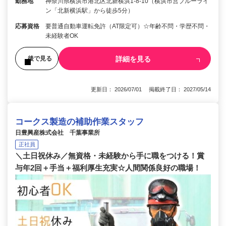
勤務地
神奈川県横浜市港北区北新横浜1-8-10（横浜市営ブルーライ
ン「北新横浜駅」から徒歩5分）
応募資格
要普通自動車運転免許（AT限定可）☆年齢不問・学歴不問・
未経験者OK
詳細を見る
後で見る
更新日： 2026/07/01 掲載終了日： 2027/05/14
コークス製造の補助作業スタッフ
日豊興産株式会社 千葉事業所
正社員
＼土日祝休み／無資格・未経験から手に職をつける！賞
与年2回＋手当＋福利厚生充実☆人間関係良好の職場！