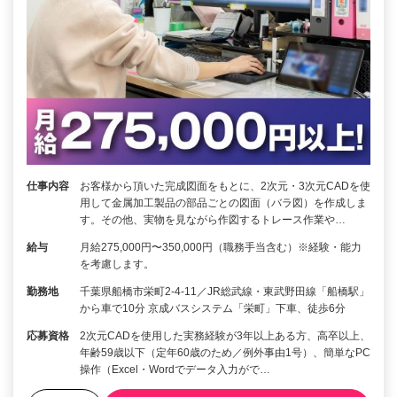
仕事内容
お客様から頂いた完成図面をもとに、2次元・3次元CADを使
用して金属加工製品の部品ごとの図面（バラ図）を作成しま
す。その他、実物を見ながら作図するトレース作業や…
給与
月給275,000円〜350,000円（職務手当含む）※経験・能力
を考慮します。
勤務地
千葉県船橋市栄町2-4-11／JR総武線・東武野田線「船橋駅」
から車で10分 京成バスシステム「栄町」下車、徒歩6分
応募資格
2次元CADを使用した実務経験が3年以上ある方、高卒以上、
年齢59歳以下（定年60歳のため／例外事由1号）、簡単なPC
操作（Excel・Wordでデータ入力がで…