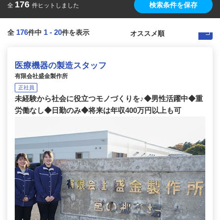
176
検索条件を保存
全
件ヒットしました
176
1
-
20
全
件中
件を表示
医療機器の製造スタッフ
有限会社盛金製作所
正社員
未経験から社会に役立つモノづくりを♪◆男性活躍中◆重
労働なし◆日勤のみ◆将来は年収400万円以上も可