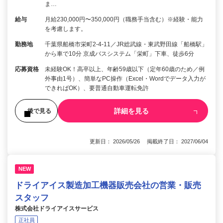
ま…
給与
月給230,000円〜350,000円（職務手当含む）※経験・能力
を考慮します。
勤務地
千葉県船橋市栄町2-4-11／JR総武線・東武野田線「船橋駅」
から車で10分 京成バスシステム「栄町」下車、徒歩6分
応募資格
未経験OK！高卒以上、年齢59歳以下（定年60歳のため／例
外事由1号）、簡単なPC操作（Excel・Wordでデータ入力が
できればOK）、要普通自動車運転免許
詳細を見る
後で見る
更新日： 2026/05/26 掲載終了日： 2027/06/04
NEW
ドライアイス製造加工機器販売会社の営業・販売
スタッフ
株式会社ドライアイスサービス
正社員