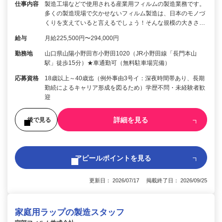
仕事内容
製造工場などで使用される産業用フィルムの製造業務です。
多くの製造現場で欠かせないフィルム製造は、日本のモノづ
くりを支えていると言えるでしょう！そんな規模の大きさ…
給与
月給225,500円〜294,000円
勤務地
山口県山陽小野田市小野田1020（JR小野田線「長門本山
駅」徒歩15分）★車通勤可（無料駐車場完備）
応募資格
18歳以上～40歳迄（例外事由3号イ：深夜時間帯あり、長期
勤続によるキャリア形成を図るため）学歴不問・未経験者歓
迎
詳細を見る
後で見る
アピールポイントを見る
更新日： 2026/07/17 掲載終了日： 2026/09/25
家庭用ラップの製造スタッフ