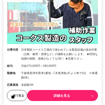
仕事内容
日本製鉄コークス工場内で使われている製造設備の保全作業
（点検・修理・清掃など）の補助をお願いします。 ★特別な
知識や経験、資格がなくてもOK！ ★先輩スタッ…
給与
月給270,000円～290,000円
勤務地
千葉県君津市君津1番地（｢木更津南｣ICより車で5分 ※車通
勤OK）
応募資格
未経験OK
詳細を見る
後で見る