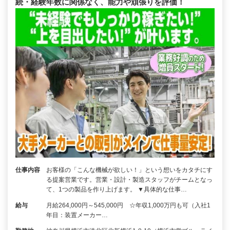
続・経験年数に関係なく、能力や頑張りを評価！
仕事内容
お客様の「こんな機械が欲しい！」という想いをカタチにす
る提案営業です。営業・設計・製造スタッフがチームとなっ
て、1つの製品を作り上げます。 ▼具体的な仕事…
給与
月給264,000円～545,000円 ☆年収1,000万円も可（入社1
年目：装置メーカー…