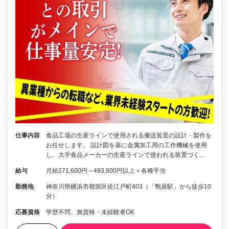
仕事内容
食品工場の生産ラインで使用される搬送装置の設計・製作を
お任せします。 設計図を基に金属加工用の工作機械を使用
し、大手食品メーカーの生産ラインで使われる装置づく…
給与
月給271,600円～493,800円以上＋各種手当
勤務地
神奈川県横浜市都筑区佐江戸町403（「鴨居駅」から徒歩10
分）
応募資格
学歴不問、無資格・未経験者OK