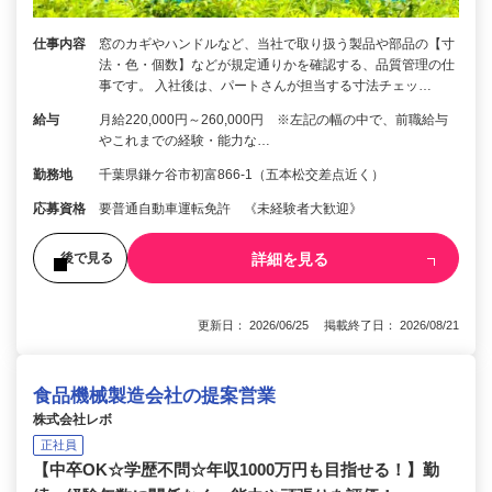
仕事内容
窓のカギやハンドルなど、当社で取り扱う製品や部品の【寸
法・色・個数】などが規定通りかを確認する、品質管理の仕
事です。 入社後は、パートさんが担当する寸法チェッ…
給与
月給220,000円～260,000円 ※左記の幅の中で、前職給与
やこれまでの経験・能力な…
勤務地
千葉県鎌ケ谷市初富866-1（五本松交差点近く）
応募資格
要普通自動車運転免許 《未経験者大歓迎》
詳細を見る
後で見る
更新日： 2026/06/25 掲載終了日： 2026/08/21
食品機械製造会社の提案営業
株式会社レボ
正社員
【中卒OK☆学歴不問☆年収1000万円も目指せる！】勤