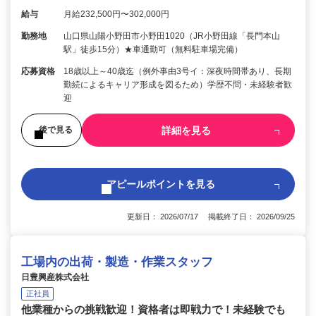
給与
月給232,500円〜302,000円
勤務地
山口県山陽小野田市小野田1020（JR小野田線「長門本山
駅」徒歩15分）★車通勤可（無料駐車場完備）
応募資格
18歳以上～40歳迄（例外事由3号イ：深夜時間帯あり、長期
勤続によるキャリア形成を図るため）学歴不問・未経験者歓
迎
詳細を見る
後で見る
アピールポイントを見る
更新日： 2026/07/17 掲載終了日： 2026/09/25
工場内の出荷・製造・作業スタッフ
日豊興産株式会社
正社員
他業種からの挑戦歓迎！資格者は即戦力で！未経験でも