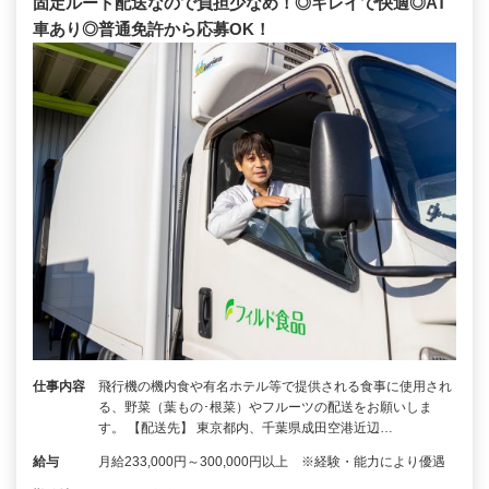
固定ルート配送なので負担少なめ！◎キレイで快適◎AT
車あり◎普通免許から応募OK！
仕事内容
飛行機の機内食や有名ホテル等で提供される食事に使用され
る、野菜（葉もの･根菜）やフルーツの配送をお願いしま
す。 【配送先】 東京都内、千葉県成田空港近辺…
給与
月給233,000円～300,000円以上 ※経験・能力により優遇