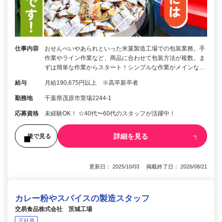
仕事内容
おせんべいやあられといった米菓製造工場での包装業務。手
作業やライン作業など、商品に合わせて包装方法が複数。ま
ずは簡単な作業からスタート！シンプルな作業がメインな…
給与
月給190,675円以上 ※高卒新卒者
勤務地
千葉県茂原市萱場2244-1
応募資格
未経験OK！ ☆40代〜60代のスタッフが活躍中！
詳細を見る
後で見る
更新日： 2025/10/03 掲載終了日： 2026/08/21
カレー粉やスパイスの製造スタッフ
交易食品株式会社 茨城工場
正社員