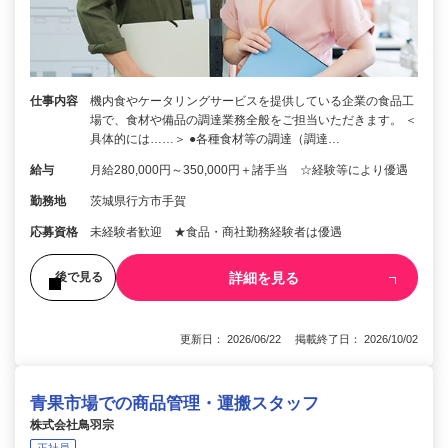
仕事内容
機内食やケータリングサービスを提供している企業の食品工
場で、食材や備品の調達業務全般をご担当いただきます。 ＜
具体的には……＞ ●各種食材等の調達（調達…
給与
月給280,000円～350,000円＋諸手当 ☆経験等により優遇
勤務地
茨城県行方市手賀
応募資格
未経験者歓迎 ★食品・商社勤務経験者は優遇
詳細を見る
後で見る
更新日： 2026/06/22 掲載終了日： 2026/10/02
青果市場での商品管理・運搬スタッフ
株式会社鳥羽宗
正社員