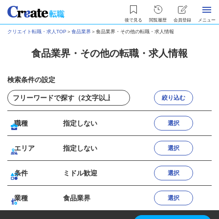
後で見る
閲覧履歴
会員登録
メニュー
クリエイト転職・求人TOP
＞
食品業界
＞
食品業界・その他の転職・求人情報
食品業界・その他の転職・求人情報
検索条件の設定
絞り込む
職種
指定しない
選択
エリア
指定しない
選択
条件
ミドル歓迎
選択
業種
食品業界
選択