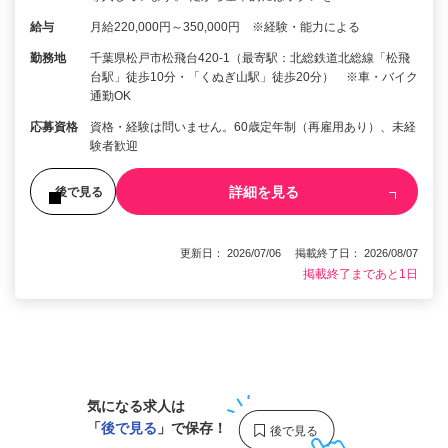
給与
月給220,000円～350,000円 ※経験・能力による
勤務地
千葉県松戸市松飛台420-1（最寄駅：北総鉄道北総線「松飛
台駅」徒歩10分・「くぬぎ山駅」徒歩20分） ※車・バイク
通勤OK
応募資格
資格・経験は問いません。60歳定年制（再雇用あり）、未経
験者歓迎
詳細を見る
後で見る
更新日： 2026/07/06 掲載終了日： 2026/08/07
掲載終了まであと1日
1
気になる求人は
「
後で見る
」で保存！