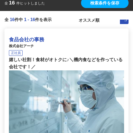
16
検索条件を保存
全
件ヒットしました
16
1
-
16
全
件中
件を表示
食品会社の事務
株式会社アーチ
正社員
嬉しい社割！食材がオトクに♪＼機内食などを作っている
会社です！／