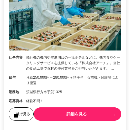
仕事内容
飛行機の機内や空港周辺の一流ホテルなどに、機内食やケー
タリングサービスを提供している「株式会社アーチ」。当社
の食品工場で食材の盛付業務をご担当いただきます。 …
給与
月給250,000円～280,000円＋諸手当 ☆前職・経験等によ
り優遇
勤務地
茨城県行方市手賀1325
応募資格
経験不問！
詳細を見る
後で見る