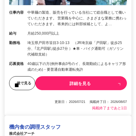
仕事内容
中華麺の製造、販売を行っている当社にて総合職として働い
ていただきます。 営業職を中心に、さまざまな業務に携わっ
ていただきます。 将来的には幹部候補として、よ…
給与
月給250,000円以上
勤務地
埼玉県戸田市笹目3-10-13 （JR埼京線「戸田駅」徒歩25
分、｢北戸田駅｣徒歩27分 ）★車・バイク通勤可（ガソリン
代補助支給）
応募資格
40歳以下の方(例外事由3号のイ、長期勤続によるキャリア形
成のため)・要普通自動車運転免許
詳細を見る
後で見る
更新日： 2026/07/21 掲載終了日： 2026/08/07
掲載終了まであと1日
機内食の調理スタッフ
株式会社アーチ