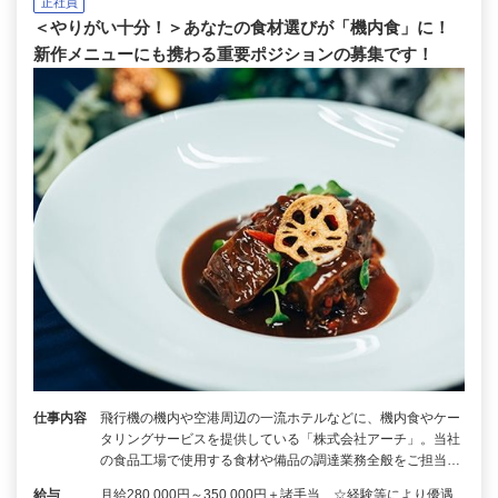
正社員
＜やりがい十分！＞あなたの食材選びが「機内食」に！
新作メニューにも携わる重要ポジションの募集です！
仕事内容
飛行機の機内や空港周辺の一流ホテルなどに、機内食やケー
タリングサービスを提供している「株式会社アーチ」。当社
の食品工場で使用する食材や備品の調達業務全般をご担当…
給与
月給280,000円～350,000円＋諸手当 ☆経験等により優遇