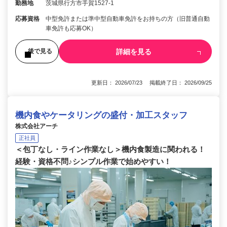
勤務地
茨城県行方市手賀1527-1
応募資格
中型免許または準中型自動車免許をお持ちの方（旧普通自動
車免許も応募OK）
詳細を見る
後で見る
更新日： 2026/07/23 掲載終了日： 2026/09/25
機内食やケータリングの盛付・加工スタッフ
株式会社アーチ
正社員
＜包丁なし・ライン作業なし＞機内食製造に関われる！
経験・資格不問♪シンプル作業で始めやすい！