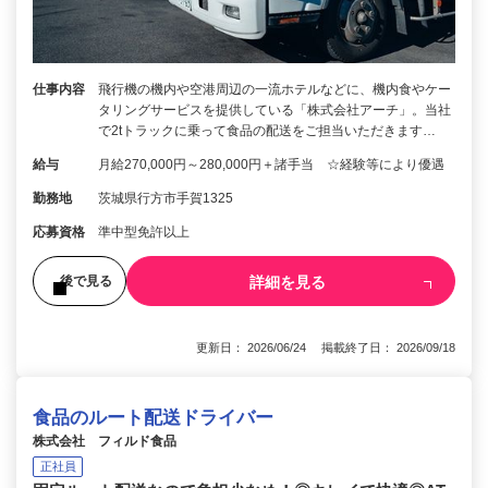
仕事内容
飛行機の機内や空港周辺の一流ホテルなどに、機内食やケー
タリングサービスを提供している「株式会社アーチ」。当社
で2tトラックに乗って食品の配送をご担当いただきます…
給与
月給270,000円～280,000円＋諸手当 ☆経験等により優遇
勤務地
茨城県行方市手賀1325
応募資格
準中型免許以上
詳細を見る
後で見る
更新日： 2026/06/24 掲載終了日： 2026/09/18
食品のルート配送ドライバー
株式会社 フィルド食品
正社員