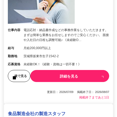
仕事内容
電話応対・納品書作成などの事務作業をしていただきます。
まずは簡単な業務をお任せしますのでご安心ください。 面接
や入社日の日程も調整可能♪ 《未経験O…
給与
月給200,000円以上
勤務地
茨城県坂東市生子1542-2
応募資格
未経験OK！《経験・資格は一切不要！》
詳細を見る
後で見る
更新日： 2026/07/09 掲載終了日： 2026/08/07
掲載終了まであと1日
食品製造会社の製造スタッフ