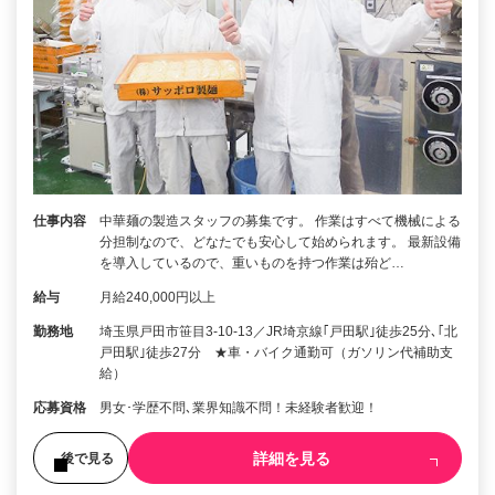
仕事内容
中華麺の製造スタッフの募集です。 作業はすべて機械による
分担制なので、どなたでも安心して始められます。 最新設備
を導入しているので、重いものを持つ作業は殆ど…
給与
月給240,000円以上
勤務地
埼玉県戸田市笹目3-10-13／JR埼京線｢戸田駅｣徒歩25分､｢北
戸田駅｣徒歩27分 ★車・バイク通勤可（ガソリン代補助支
給）
応募資格
男女･学歴不問､業界知識不問！未経験者歓迎！
詳細を見る
後で見る