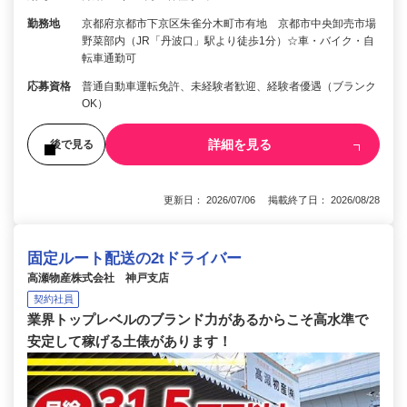
勤務地
京都府京都市下京区朱雀分木町市有地 京都市中央卸売市場
野菜部内（JR「丹波口」駅より徒歩1分）☆車・バイク・自
転車通勤可
応募資格
普通自動車運転免許、未経験者歓迎、経験者優遇（ブランク
OK）
詳細を見る
後で見る
更新日： 2026/07/06 掲載終了日： 2026/08/28
固定ルート配送の2tドライバー
高瀬物産株式会社 神戸支店
契約社員
業界トップレベルのブランド力があるからこそ高水準で
安定して稼げる土俵があります！