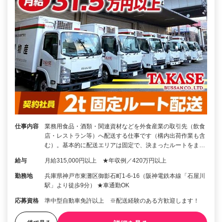
仕事内容
業務用食品・酒類・関連資材などを外食産業の取引先（飲食
店・レストラン等）へ配送する仕事です（構内出荷作業も含
む）。基本的に配送エリアは固定で、決まったルートをま…
給与
月給315,000円以上 ★年収例／420万円以上
勤務地
兵庫県神戸市東灘区御影石町1-6-16（阪神電鉄本線「石屋川
駅」より徒歩9分） ★車通勤OK
応募資格
準中型自動車免許以上 ※配送経験のある方歓迎します！